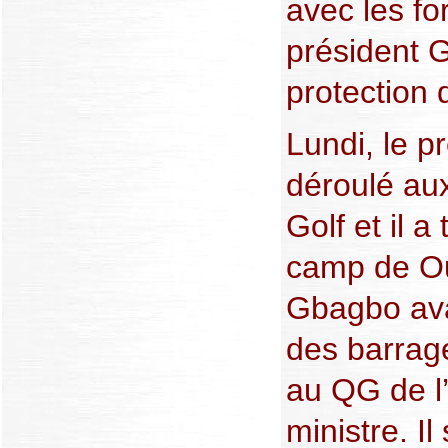
avec les fo
président G
protection 
Lundi, le p
déroulé aux
Golf et il 
camp de Ou
Gbagbo avai
des barrag
au QG de l
ministre. I