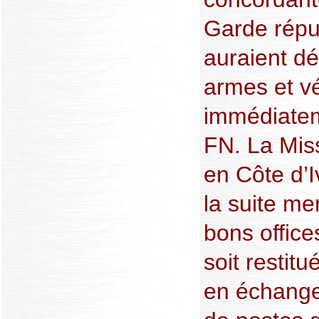
Garde répu
auraient dé
armes et vé
immédiatem
FN. La Mis
en Côte d’I
la suite m
bons office
soit restitu
en échange