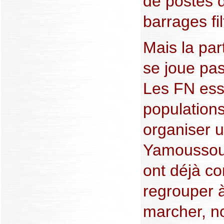
de postes d
barrages fil
Mais la par
se joue pa
Les FN essa
population
organiser 
Yamoussouk
ont déjà c
regrouper 
marcher, n