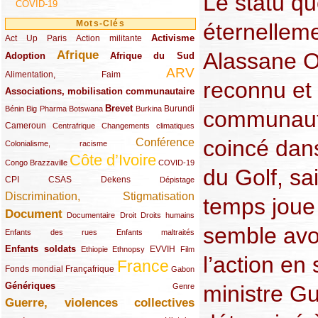
Le statu qu
COVID-19
Mots-Clés
éternelleme
Activisme
Act Up Paris
(49/289)
(32/289)
(73/289)
Action militante
Afrique
Alassane Ou
Adoption
(82/289)
(161/289)
(73/289)
Afrique du Sud
ARV
(48/289)
(203/289)
Alimentation, Faim
reconnu et 
Associations, mobilisation communautaire
(65/289)
Brevet
(13/289)
(16/289)
(9/289)
(83/289)
(18/289)
(30/289)
Burundi
Bénin
Big Pharma
Botswana
Burkina
communauté
Cameroun
(47/289)
(23/289)
(10/289)
Centrafrique
Changements climatiques
coincé dans
Conférence
(19/289)
(118/289)
Colonialisme, racisme
Côte d’Ivoire
(24/289)
(263/289)
(13/289)
Congo Brazzaville
COVID-19
du Golf, sa
CPI
(48/289)
(32/289)
(29/289)
(19/289)
CSAS
Dekens
Dépistage
Discrimination, Stigmatisation
(131/289)
temps joue
Document
(145/289)
(9/289)
(20/289)
(22/289)
Documentaire
Droit
Droits humains
semble avo
(21/289)
(10/289)
Enfants des rues
Enfants maltraités
Enfants soldats
(68/289)
(12/289)
(15/289)
(55/289)
(22/289)
EVVIH
Ethiopie
Ethnopsy
Film
l’action en 
France
(48/289)
(39/289)
(289/289)
(12/289)
Fonds mondial
Françafrique
Gabon
Génériques
(59/289)
(22/289)
ministre Gu
Genre
Guerre, violences collectives
(149/289)