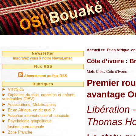
Accueil
>>
Et en Afrique, on 
Newsletter
Inscrivez vous à notre NewsLetter
Côte d’ivoire : B
Flux RSS
Mots-Clés
/ Côte d’Ivoire
Abonnement au flux RSS
Premier rou
Rubriques
VIH/Sida
avantage O
Orphelins du sida, orphelins et enfants
vulnérables (OEV)
Associations, Mobilisations
Libération 
Et en Afrique, on dit quoi ?
Adoption internationale et nationale
Thomas Ho
Psychologie géopolitique
Justice internationale
Zone Franche