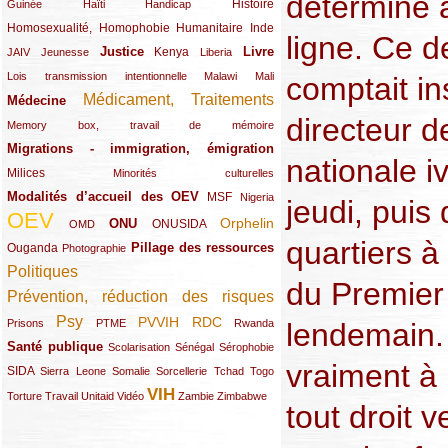
déterminé 
(12/289)
(15/289)
(10/289)
(49/289)
Histoire
Guinée
Haïti
Handicap
Homosexualité, Homophobie
(44/289)
(47/289)
(34/289)
Humanitaire
Inde
ligne. Ce d
Justice
Livre
(10/289)
(21/289)
(65/289)
(35/289)
(25/289)
(62/289)
Kenya
JAIV
Jeunesse
Liberia
(24/289)
(11/289)
(21/289)
Lois transmission intentionnelle
Malawi
Mali
comptait in
Médicament, Traitements
Médecine
(62/289)
(142/289)
directeur d
(11/289)
Memory box, travail de mémoire
Migrations - immigration, émigration
(67/289)
nationale i
Milices
(34/289)
(15/289)
Minorités culturelles
Modalités d’accueil des OEV
(58/289)
(54/289)
(27/289)
MSF
Nigeria
jeudi, puis 
OEV
(269/289)
(26/289)
(58/289)
(44/289)
(112/289)
Orphelin
ONU
ONUSIDA
OMD
quartiers à
Pillage des ressources
Ouganda
(29/289)
(27/289)
(77/289)
Photographie
Politiques
(120/289)
du Premier 
Prévention, réduction des risques
(131/289)
Psy
PVVIH
RDC
(22/289)
(119/289)
(12/289)
(111/289)
(104/289)
(23/289)
Prisons
PTME
Rwanda
lendemain. 
Santé publique
(59/289)
(9/289)
(13/289)
(19/289)
Scolarisation
Sénégal
Sérophobie
vraiment à 
SIDA
(29/289)
(13/289)
(12/289)
(19/289)
(10/289)
(15/289)
Sierra Leone
Somalie
Sorcellerie
Tchad
Togo
VIH
(17/289)
(21/289)
(26/289)
(23/289)
(154/289)
(12/289)
(21/289)
Torture
Travail
Unitaid
Vidéo
Zambie
Zimbabwe
tout droit 