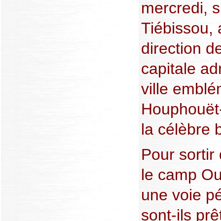
mercredi, su
Tiébissou, 
direction 
capitale ad
ville embl
Houphouët-
la célèbre 
Pour sortir
le camp Ou
une voie pé
sont-ils prê