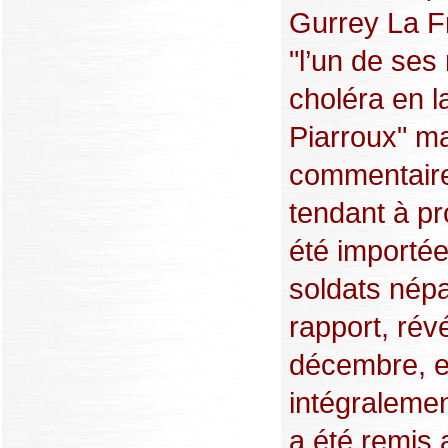
Gurrey La F
"l’un de ses
choléra en 
Piarroux" ma
commentaire 
tendant à pr
été importée
soldats nép
rapport, rév
décembre, e
intégralemen
a été remis 