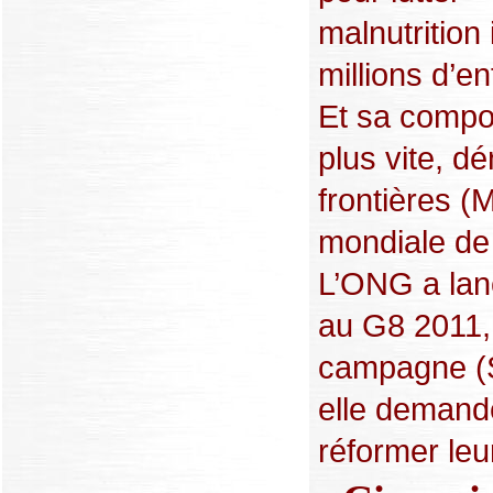
malnutrition 
millions d’e
Et sa compos
plus vite, 
frontières (
mondiale de 
L’ONG a lanc
au G8 2011, 
campagne (St
elle demand
réformer leur