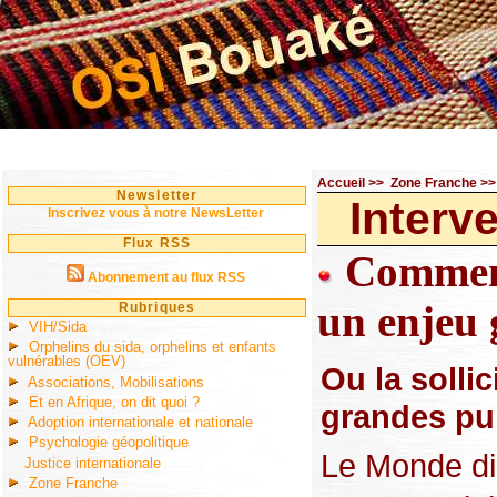
Accueil
>>
Zone Franche
>
Newsletter
Interv
Inscrivez vous à notre NewsLetter
Flux RSS
Comment 
Abonnement au flux RSS
un enjeu 
Rubriques
VIH/Sida
Orphelins du sida, orphelins et enfants
vulnérables (OEV)
Ou la solli
Associations, Mobilisations
Et en Afrique, on dit quoi ?
grandes pui
Adoption internationale et nationale
Psychologie géopolitique
Le Monde dip
Justice internationale
Zone Franche