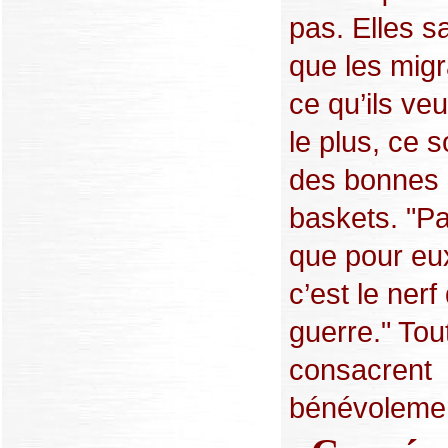
pas. Elles s
que les migr
ce qu’ils veu
le plus, ce s
des bonnes
baskets. "P
que pour eu
c’est le nerf
guerre." Tou
consacrent
bénévolement