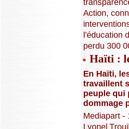
transparence
Action, con
intervention
l’éducation 
perdu 300 00
Haïti : 
En Haïti, l
travaillent
peuple qui 
dommage p
Mediapart -
Lyonel Trouil