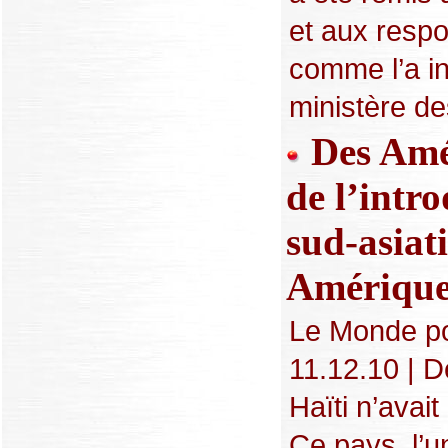
et aux resp
comme l’a i
ministère des
Des Amér
de l’intr
sud-asiat
Amériqu
Le Monde po
11.12.10 | D
Haïti n’avai
Ce pays, l’u