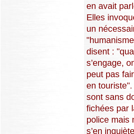
en avait parl
Elles invoqu
un nécessai
"humanisme"
disent : "qu
s’engage, o
peut pas fai
en touriste".
sont sans d
fichées par 
police mais 
s’en inquièt