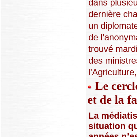
dans plusieu
dernière ch
un diplomat
de l’anonyma
trouvé mardi
des ministr
l’Agriculture,
Le cercl
et de la 
La médiati
situation q
années n’es