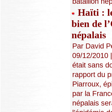
bataillon nép
Haïti : l
bien de l
népalais
Par David Pe
09/12/2010 
était sans d
rapport du 
Piarroux, é
par la Franc
népalais sera