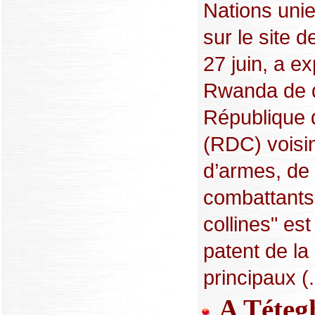
Nations unie
sur le site d
27 juin, a e
Rwanda de dé
République 
(RDC) voisi
d’armes, de 
combattants,
collines" es
patent de la
principaux (.
A Tétegh