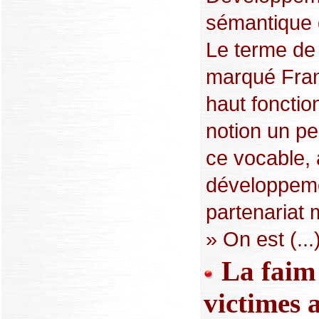
sémantique q
Le terme de 
marqué Fran
haut fonction
notion un p
ce vocable, 
développemen
partenariat 
» On est (...
La faim 
victimes a