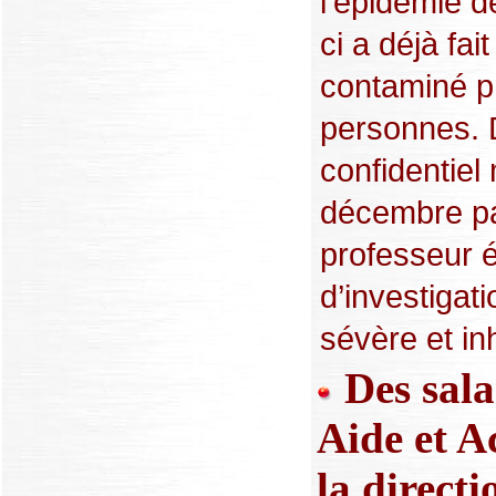
l’épidémie d
ci a déjà fai
contaminé p
personnes. 
confidentiel
décembre pa
professeur é
d’investigat
sévère et inh
Des salar
Aide et A
la directi