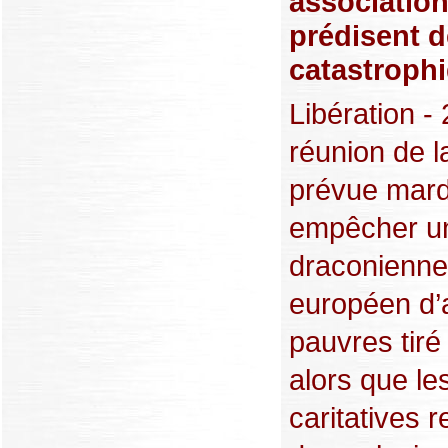
associations
prédisent 
catastroph
Libération -
réunion de l
prévue mard
empêcher un
draconienn
européen d’a
pauvres tiré
alors que le
caritatives 