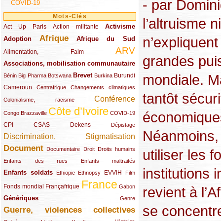
- par Domin
COVID-19
Mots-Clés
l’altruisme n
Activisme
Act Up Paris
(49/289)
(32/289)
(73/289)
Action militante
Afrique
n’expliquent
Adoption
(82/289)
(161/289)
(73/289)
Afrique du Sud
ARV
(48/289)
(203/289)
Alimentation, Faim
grandes pui
Associations, mobilisation communautaire
(65/289)
mondiale. Ma
Brevet
(13/289)
(16/289)
(9/289)
(83/289)
(18/289)
(30/289)
Burundi
Bénin
Big Pharma
Botswana
Burkina
Cameroun
(47/289)
(23/289)
(10/289)
Centrafrique
Changements climatiques
tantôt sécuri
Conférence
(19/289)
(118/289)
Colonialisme, racisme
Côte d’Ivoire
(24/289)
(263/289)
(13/289)
économiques
Congo Brazzaville
COVID-19
CPI
(48/289)
(32/289)
(29/289)
(19/289)
CSAS
Dekens
Dépistage
Néanmoins, 
Discrimination, Stigmatisation
(131/289)
Document
(145/289)
(9/289)
(20/289)
(22/289)
Documentaire
Droit
Droits humains
utiliser les
(21/289)
(10/289)
Enfants des rues
Enfants maltraités
institutions 
Enfants soldats
(68/289)
(12/289)
(15/289)
(55/289)
(22/289)
EVVIH
Ethiopie
Ethnopsy
Film
France
(48/289)
(39/289)
(289/289)
(12/289)
Fonds mondial
Françafrique
Gabon
revient à l’
Génériques
(59/289)
(22/289)
Genre
se concentre
Guerre, violences collectives
(149/289)