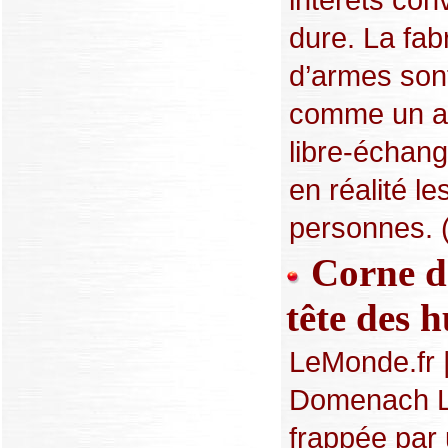
dure. La fabr
d’armes son
comme un a
libre-échang
en réalité l
personnes. (
Corne de
tête des 
LeMonde.fr 
Domenach La
frappée par