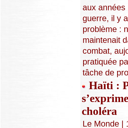
aux années 
guerre, il y 
problème : n
maintenait 
combat, aujo
pratiquée pa
tâche de prot
Haïti : P
s’exprime
choléra
Le Monde | 1