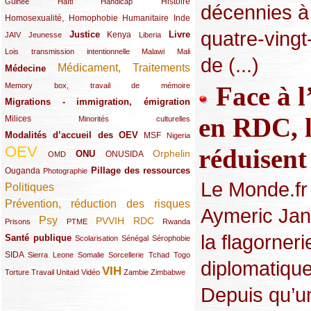
(12/289)
(15/289)
(10/289)
(49/289)
Histoire
Guinée
Haïti
Handicap
décennies à 
Homosexualité, Homophobie
(44/289)
(47/289)
(34/289)
Humanitaire
Inde
quatre-vingt
Justice
Livre
(10/289)
(21/289)
(65/289)
(35/289)
(25/289)
(62/289)
Kenya
JAIV
Jeunesse
Liberia
(24/289)
(11/289)
(21/289)
Lois transmission intentionnelle
Malawi
Mali
de (...)
Médicament, Traitements
Médecine
(62/289)
(142/289)
(11/289)
Face à 
Memory box, travail de mémoire
Migrations - immigration, émigration
(67/289)
en RDC, l
Milices
(34/289)
(15/289)
Minorités culturelles
Modalités d’accueil des OEV
(58/289)
(54/289)
(27/289)
MSF
Nigeria
OEV
réduisent
(269/289)
(26/289)
(58/289)
(44/289)
(112/289)
Orphelin
ONU
ONUSIDA
OMD
Pillage des ressources
Ouganda
(29/289)
(27/289)
(77/289)
Photographie
Le Monde.fr 
Politiques
(120/289)
Prévention, réduction des risques
(131/289)
Aymeric Jani
Psy
PVVIH
RDC
(22/289)
(119/289)
(12/289)
(111/289)
(104/289)
(23/289)
Prisons
PTME
Rwanda
la flagorner
Santé publique
(59/289)
(9/289)
(13/289)
(19/289)
Scolarisation
Sénégal
Sérophobie
SIDA
(29/289)
(13/289)
(12/289)
(19/289)
(10/289)
(15/289)
Sierra Leone
Somalie
Sorcellerie
Tchad
Togo
diplomatique
VIH
(17/289)
(21/289)
(26/289)
(23/289)
(154/289)
(12/289)
(21/289)
Torture
Travail
Unitaid
Vidéo
Zambie
Zimbabwe
Depuis qu’un