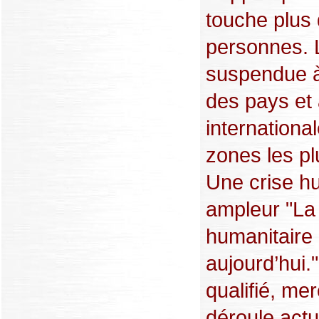
touche plus 
personnes. L
suspendue à 
des pays et 
international
zones les p
Une crise h
ampleur "La 
humanitaire
aujourd’hui.
qualifié, me
déroule act