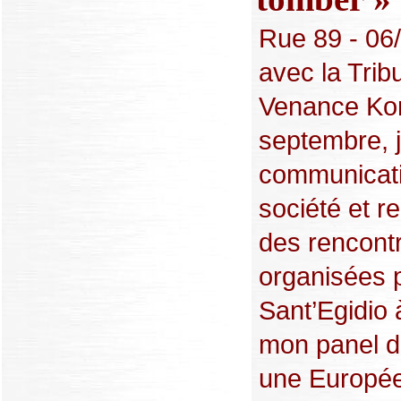
Rue 89 - 06/
avec la Trib
Venance Kon
septembre, j
communicati
société et re
des rencontr
organisées 
Sant’Egidio 
mon panel d
une Europée