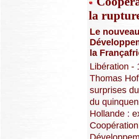
Coopéra
la ruptur
Le nouveau
Développeme
la Françafr
Libération -
Thomas Hofn
surprises d
du quinquen
Hollande : ex
Coopération,
Développeme