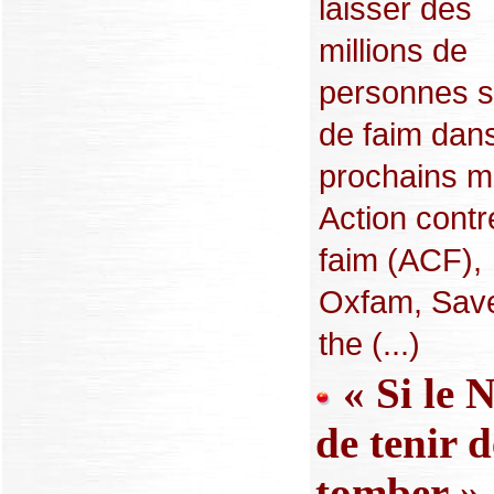
laisser des
millions de
personnes so
de faim dans
prochains m
Action contr
faim (ACF),
Oxfam, Sav
the (...)
« Si le 
de tenir d
tomber »