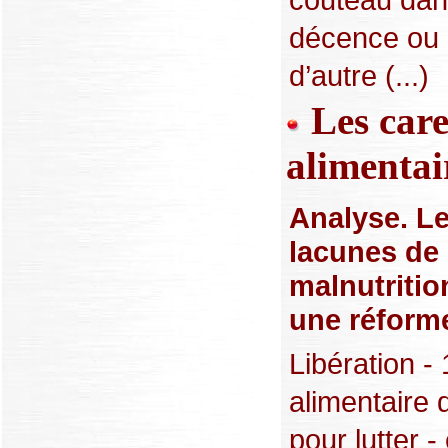
décence ou p
d’autre (...)
Les care
alimentai
Analyse. L
lacunes de l
malnutritio
une réform
Libération -
alimentaire 
pour lutter -