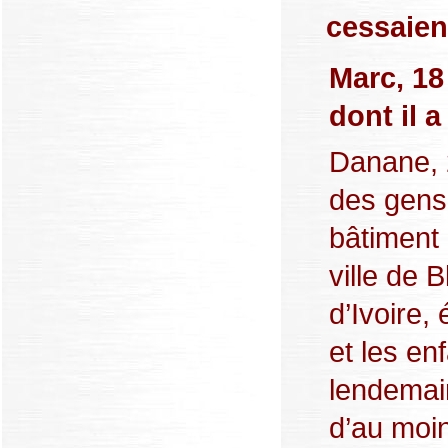
cessaien
Marc, 18
dont il 
Danane, 2
des gens 
bâtiment 
ville de B
d’Ivoire, 
et les en
lendemai
d’au moi