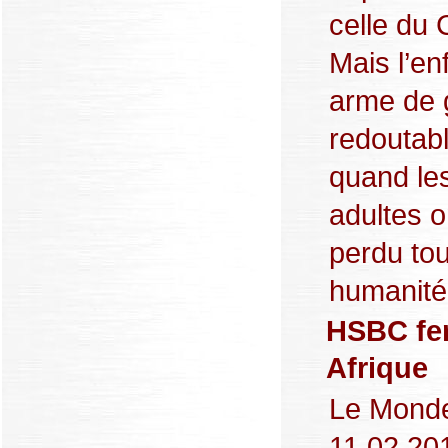
celle du
Mais l’en
arme de 
redoutab
quand le
adultes o
perdu to
humanité, 
HSBC fer
Afrique
Le Monde
11.02.20