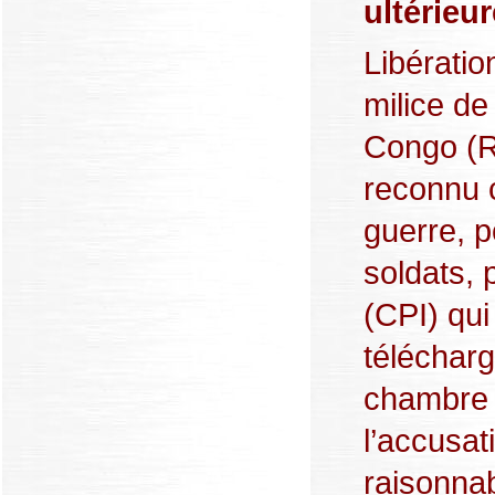
ultérieu
Libératio
milice d
Congo (
reconnu 
guerre, p
soldats, 
(CPI) qui
télécharg
chambre 
l’accusat
raisonna