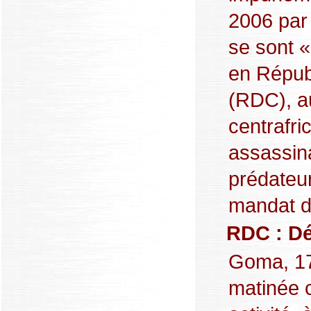
2006 par 
se sont «
en Répub
(RDC), a
centrafri
assassina
prédateu
mandat d’a
RDC : Dé
Goma, 17
matinée 