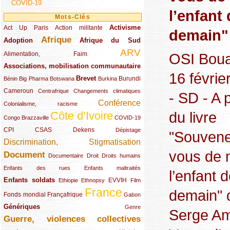
COVID-19
l’enfant
Mots-Clés
Activisme
Act Up Paris
(49/289)
(32/289)
(73/289)
Action militante
demain"
Afrique
Adoption
(82/289)
(161/289)
(73/289)
Afrique du Sud
ARV
(48/289)
(203/289)
OSI Boua
Alimentation, Faim
Associations, mobilisation communautaire
(65/289)
16 févrie
Brevet
(13/289)
(16/289)
(9/289)
(83/289)
(18/289)
(30/289)
Burundi
Bénin
Big Pharma
Botswana
Burkina
Cameroun
(47/289)
(23/289)
(10/289)
Centrafrique
Changements climatiques
- SD - A 
Conférence
(19/289)
(118/289)
Colonialisme, racisme
du livre
Côte d’Ivoire
(24/289)
(263/289)
(13/289)
Congo Brazzaville
COVID-19
CPI
(48/289)
(32/289)
(29/289)
(19/289)
CSAS
Dekens
Dépistage
"Souven
Discrimination, Stigmatisation
(131/289)
vous de 
Document
(145/289)
(9/289)
(20/289)
(22/289)
Documentaire
Droit
Droits humains
(21/289)
(10/289)
Enfants des rues
Enfants maltraités
l’enfant 
Enfants soldats
(68/289)
(12/289)
(15/289)
(55/289)
(22/289)
EVVIH
Ethiopie
Ethnopsy
Film
France
demain" 
(48/289)
(39/289)
(289/289)
(12/289)
Fonds mondial
Françafrique
Gabon
Génériques
(59/289)
(22/289)
Genre
Serge Am
Guerre, violences collectives
(149/289)