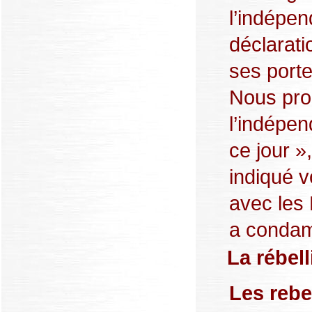
l’indépe
déclarati
ses porte
Nous pro
l’indépe
ce jour »
indiqué v
avec les 
a condamn
La rébel
Les rebe