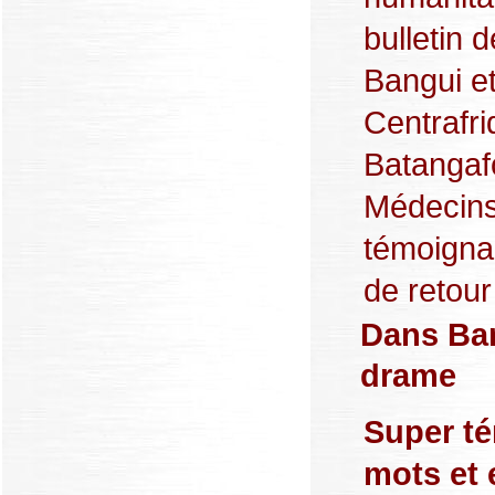
bulletin 
Bangui et
Centrafr
Batangaf
Médecins 
témoigna
de retour
Dans Ban
drame
Super t
mots et