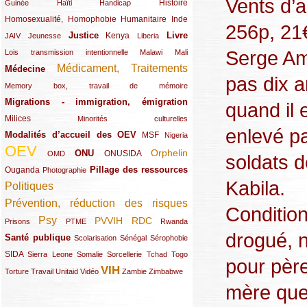
Vents d’ai
(12/289)
(15/289)
(10/289)
(49/289)
Histoire
Guinée
Haïti
Handicap
Homosexualité, Homophobie
(44/289)
(47/289)
(34/289)
Humanitaire
Inde
256p, 21
Justice
Livre
(10/289)
(21/289)
(65/289)
(35/289)
(25/289)
(62/289)
Kenya
JAIV
Jeunesse
Liberia
Serge Am
(24/289)
(11/289)
(21/289)
Lois transmission intentionnelle
Malawi
Mali
Médicament, Traitements
Médecine
(62/289)
(142/289)
pas dix 
(11/289)
Memory box, travail de mémoire
Migrations - immigration, émigration
(67/289)
quand il 
Milices
(34/289)
(15/289)
Minorités culturelles
enlevé pa
Modalités d’accueil des OEV
(58/289)
(54/289)
(27/289)
MSF
Nigeria
OEV
(269/289)
(26/289)
(58/289)
(44/289)
(112/289)
Orphelin
ONU
ONUSIDA
OMD
soldats d
Pillage des ressources
Ouganda
(29/289)
(27/289)
(77/289)
Photographie
Kabila.
Politiques
(120/289)
Prévention, réduction des risques
(131/289)
Conditio
Psy
PVVIH
RDC
(22/289)
(119/289)
(12/289)
(111/289)
(104/289)
(23/289)
Prisons
PTME
Rwanda
drogué, 
Santé publique
(59/289)
(9/289)
(13/289)
(19/289)
Scolarisation
Sénégal
Sérophobie
SIDA
(29/289)
(13/289)
(12/289)
(19/289)
(10/289)
(15/289)
Sierra Leone
Somalie
Sorcellerie
Tchad
Togo
pour père
VIH
(17/289)
(21/289)
(26/289)
(23/289)
(154/289)
(12/289)
(21/289)
Torture
Travail
Unitaid
Vidéo
Zambie
Zimbabwe
mère que