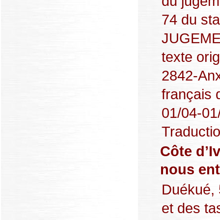
du jugeme
74 du sta
JUGEMENT
texte ori
2842-Anx
français 
01/04-01
Traductio
Côte d’Iv
nous ent
Duékué, 5
et des ta