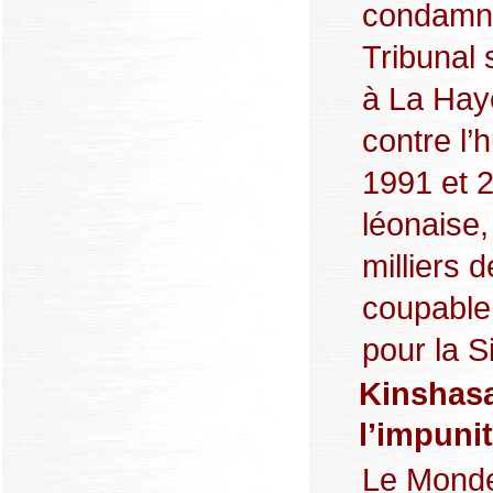
condamné
Tribunal 
à La Hay
contre l
1991 et 2
léonaise,
milliers 
coupable 
pour la S
Kinshasa 
l’impuni
Le Monde