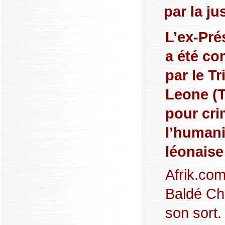
par la ju
L’ex-Pré
a été co
par le Tr
Leone (T
pour cri
l’humanit
léonaise
Afrik.co
Baldé Cha
son sort.