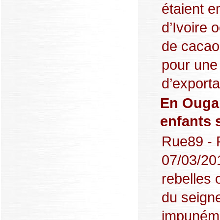
étaient e
d’Ivoire 
de cacao
pour une
d’exportat
En Ougand
enfants 
Rue89 - P
07/03/20
rebelles 
du seign
impunéme