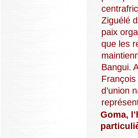
centrafri
Ziguélé d
paix orga
que les 
maintienn
Bangui. A
François
d’union n
représent
Goma, l’
particuli