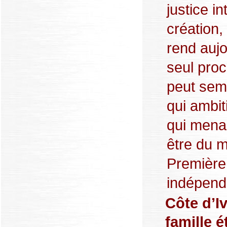
justice i
création,
rend aujo
seul proc
peut semb
qui ambit
qui menac
être du m
Première 
indépenda
Côte d’I
famille é