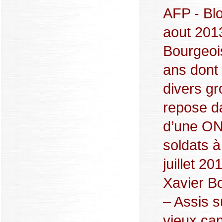
AFP - Blo
aout 2013
Bourgeoi
ans dont 
divers g
repose d
d’une ON
soldats à
juillet 20
Xavier B
– Assis s
vieux can