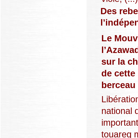
Des rebe
l’indépe
Le Mouve
l’Azawad
sur la c
de cette
berceau 
Libératio
national 
important
touareg 