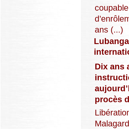
coupable 
d’enrôle
ans (...)
Lubanga,
internat
Dix ans 
instructi
aujourd’
procès d
Libératio
Malagardi