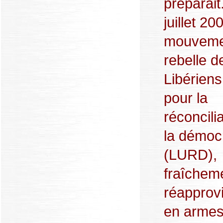
préparait
juillet 20
mouveme
rebelle d
Libériens
pour la
réconcilia
la démoc
(LURD),
fraîchem
réapprov
en armes