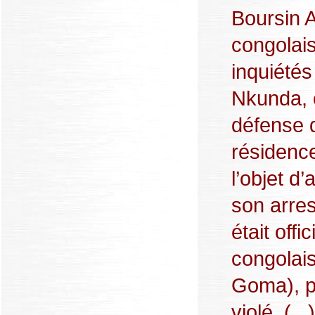
Boursin 
congolai
inquiétés
Nkunda, e
défense 
résidence
l’objet d
son arres
était off
congolai
Goma), p
violé, (...)