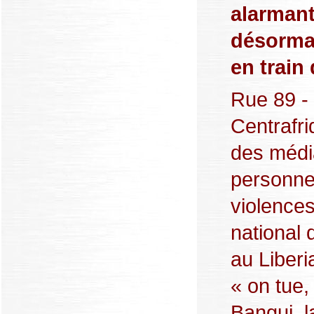
alarmant
désormai
en train
Rue 89 -
Centrafriq
des médi
personne.
violences
national 
au Liberi
« on tue,
Bangui, l