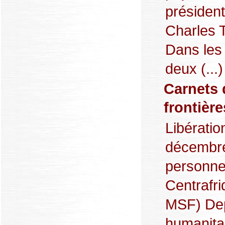
président
Charles T
Dans les
deux (...)
Carnets 
frontièr
Libératio
décembre
personne
Centrafr
MSF) Depu
humanitai