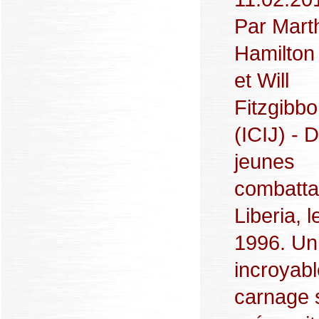
Par Mart
Hamilton 
et Will
Fitzgibb
(ICIJ) - 
jeunes
combatta
Liberia, l
1996. Un
incroyabl
carnage 