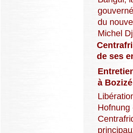
gouvernée
du nouvea
Michel Dj
Centrafr
de ses 
Entretie
à Bozizé
Libératio
Hofnung 
Centrafr
principa