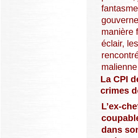
fantasme
gouverne
manière f
éclair, l
rencontr
malienne 
La CPI 
crimes d
L’ex-che
coupable
dans son