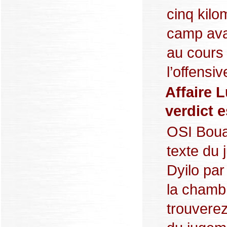
cinq kil
camp avai
au cours
l’offensiv
Affaire 
verdict 
OSI Boua
texte du
Dyilo par
la chamb
trouverez