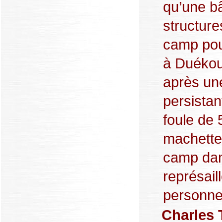
qu’une b
structure
camp pou
à Duékoué
après une
persistan
foule de 
machettes
camp dan
représail
personnes
Charles 