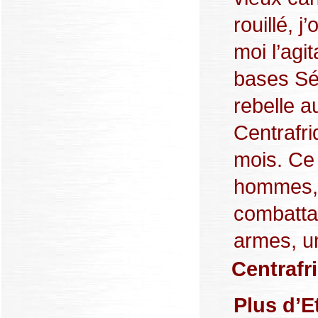
rouillé, 
moi l’agi
bases Sél
rebelle a
Centrafri
mois. Ce 
hommes, 
combatta
armes, un 
Centrafr
Plus d’E