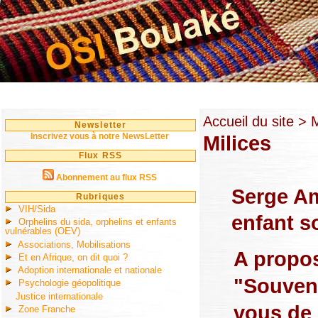
Accueil du site
> M
Newsletter
Inscrivez vous à notre NewsLetter
Milices
Flux RSS
Abonnement au flux RSS
Serge Am
Rubriques
VIH/Sida
enfant s
Orphelins du sida, orphelins et enfants
vulnérables (OEV)
Associations, Mobilisations
A propo
Et en Afrique, on dit quoi ?
Adoption internationale et nationale
"Souven
Psychologie géopolitique
Justice internationale
vous de 
Zone Franche