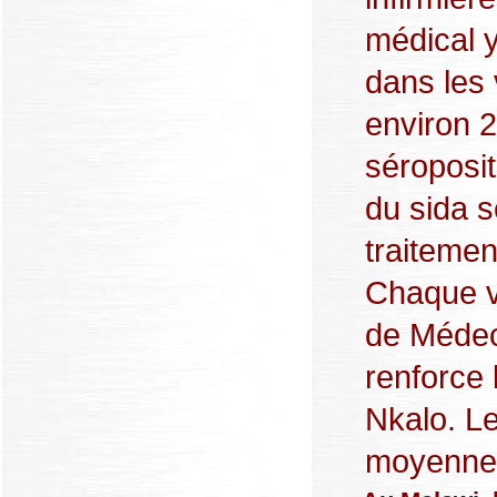
médical y
dans les 
environ 2
séroposit
du sida 
traitement
Chaque v
de Médec
renforce 
Nkalo. L
moyenne 3