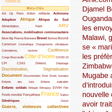
COVID-19
Djamel B
Mots-Clés
Activisme
Act Up Paris
(49/289)
(32/289)
(73/289)
Action militante
Ouganda,
Afrique
Adoption
(82/289)
(161/289)
(73/289)
Afrique du Sud
ARV
les envoy
(48/289)
(203/289)
Alimentation, Faim
Associations, mobilisation communautaire
(65/289)
Malawi, g
Brevet
(13/289)
(16/289)
(9/289)
(83/289)
(18/289)
(30/289)
Burundi
Bénin
Big Pharma
Botswana
Burkina
Cameroun
(47/289)
(23/289)
(10/289)
se « mari
Centrafrique
Changements climatiques
Conférence
(19/289)
(118/289)
Colonialisme, racisme
les préfè
Côte d’Ivoire
(24/289)
(263/289)
(13/289)
Congo Brazzaville
COVID-19
CPI
(48/289)
(32/289)
(29/289)
(19/289)
CSAS
Dekens
Zimbabwe
Dépistage
Discrimination, Stigmatisation
(131/289)
Mugabe a
Document
(145/289)
(9/289)
(20/289)
(22/289)
Documentaire
Droit
Droits humains
(21/289)
(10/289)
Enfants des rues
Enfants maltraités
d’introdu
Enfants soldats
(68/289)
(12/289)
(15/289)
(55/289)
(22/289)
EVVIH
Ethiopie
Ethnopsy
Film
nouvelle 
France
(48/289)
(39/289)
(289/289)
(12/289)
Fonds mondial
Françafrique
Gabon
Génériques
(59/289)
(22/289)
Genre
avoir tra
Guerre, violences collectives
(149/289)