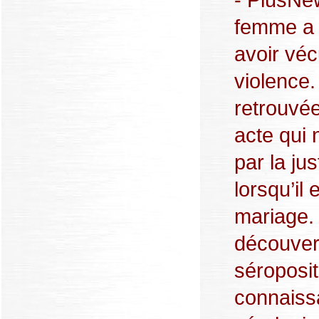
femme a 
avoir vé
violence.
retrouvée
acte qui
par la ju
lorsqu’il
mariage. 
découvert
séroposit
connaissa