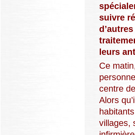
spécial
suivre r
d’autre
traitemen
leurs ant
Ce matin
personnes
centre de
Alors qu’
habitants
villages,
infirmièr