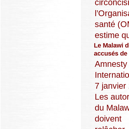
circoncis
l’Organis
santé (O
estime qu
Le Malawi d
accusés de 
Amnesty
Internatio
7 janvier
Les autor
du Malaw
doivent