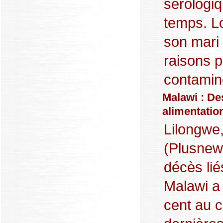
sérologiq
temps. Lo
son mari 
raisons po
contaminée
Malawi : De
alimentatio
Lilongwe
(Plusnew
décès li
Malawi a
cent au 