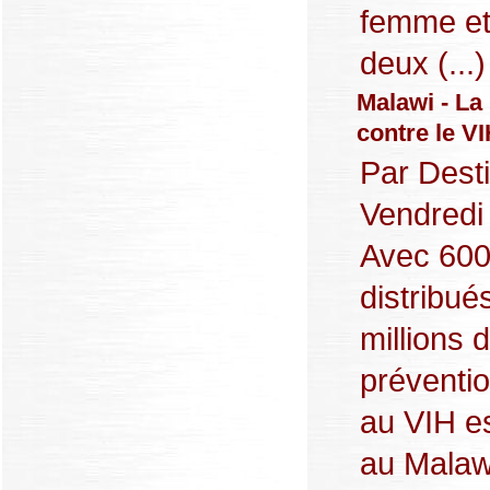
femme et
deux (...)
Malawi - La 
contre le VI
Par Desti
Vendredi
Avec 600
distribué
millions d
préventio
au VIH es
au Malaw