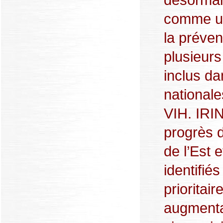
comme un
la préven
plusieurs
inclus da
nationale
VIH. IRIN
progrès d
de l’Est 
identifi
prioritai
augmenta