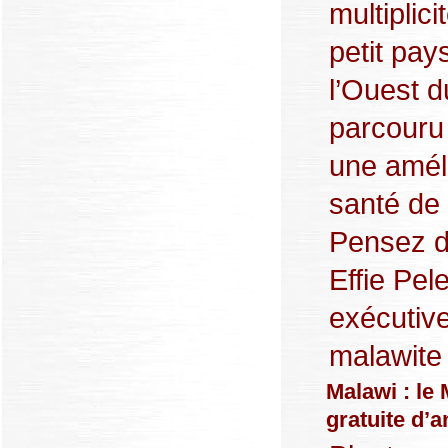
multiplic
petit pay
l’Ouest 
parcouru
une améli
santé de 
Pensez d
Effie Pel
exécutive
malawite 
Malawi : le 
gratuite d’a