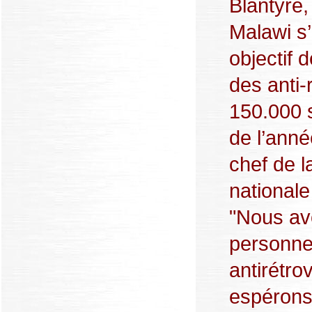
Blantyre,
Malawi s
objectif 
des anti-
150.000 sé
de l’anné
chef de 
nationale
"Nous av
personne
antirétro
espérons 