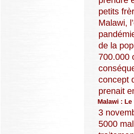
petits fr
Malawi, l
pandémie
de la popu
700.000 o
conséque
concept d
prenait en
Malawi : Le
3 novemb
5000 mal