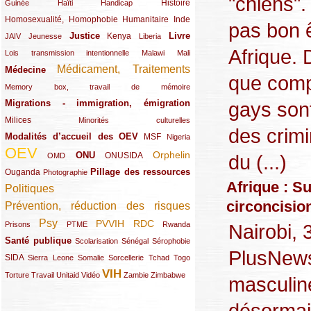
"chiens".
(12/289)
(15/289)
(10/289)
(49/289)
Histoire
Guinée
Haïti
Handicap
Homosexualité, Homophobie
(44/289)
(47/289)
(34/289)
Humanitaire
Inde
pas bon 
Justice
Livre
(10/289)
(21/289)
(65/289)
(35/289)
(25/289)
(62/289)
Kenya
JAIV
Jeunesse
Liberia
Afrique.
(24/289)
(11/289)
(21/289)
Lois transmission intentionnelle
Malawi
Mali
Médicament, Traitements
Médecine
(62/289)
(142/289)
que compt
(11/289)
Memory box, travail de mémoire
gays son
Migrations - immigration, émigration
(67/289)
Milices
(34/289)
(15/289)
Minorités culturelles
des crimi
Modalités d’accueil des OEV
(58/289)
(54/289)
(27/289)
MSF
Nigeria
OEV
(269/289)
(26/289)
(58/289)
(44/289)
(112/289)
Orphelin
ONU
du (...)
ONUSIDA
OMD
Pillage des ressources
Ouganda
(29/289)
(27/289)
(77/289)
Photographie
Afrique : S
Politiques
(120/289)
circoncisio
Prévention, réduction des risques
(131/289)
Psy
PVVIH
RDC
(22/289)
(119/289)
(12/289)
(111/289)
(104/289)
(23/289)
Nairobi, 
Prisons
PTME
Rwanda
Santé publique
(59/289)
(9/289)
(13/289)
(19/289)
Scolarisation
Sénégal
Sérophobie
PlusNews
SIDA
(29/289)
(13/289)
(12/289)
(19/289)
(10/289)
(15/289)
Sierra Leone
Somalie
Sorcellerie
Tchad
Togo
VIH
(17/289)
(21/289)
(26/289)
(23/289)
(154/289)
(12/289)
(21/289)
Torture
Travail
Unitaid
Vidéo
Zambie
Zimbabwe
masculin
désormai