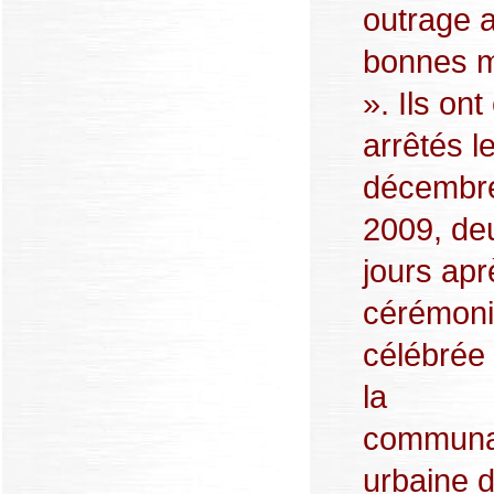
outrage 
bonnes 
». Ils ont
arrêtés l
décembr
2009, de
jours apr
cérémoni
célébrée
la
communa
urbaine 