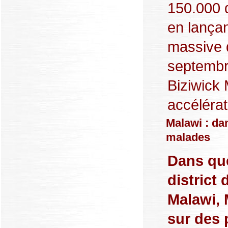
150.000 d
en lançan
massive 
septembr
Biziwick
accélérat
Malawi : dan
malades
Dans que
district
Malawi, 
sur des 