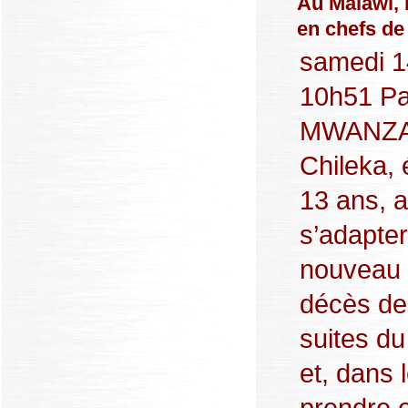
Au Malawi, 
en chefs de 
samedi 1
10h51 P
MWANZA (
Chileka, 
13 ans, a
s’adapter
nouveau 
décès de
suites du 
et, dans
prendre 