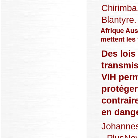
Chirimba
Blantyre. 
Afrique Aus
mettent les
Des lois
transmis
VIH perm
protéger
contrair
en dang
Johannes
- PlusNe