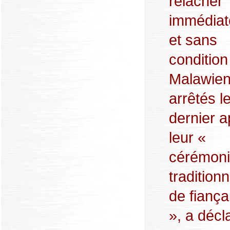
relâcher
immédia
et sans
conditio
Malawie
arrêtés l
dernier a
leur «
cérémon
traditionn
de fiançai
», a décl