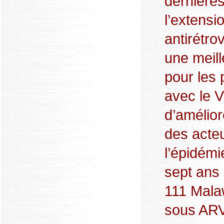
dernière
l’extensi
antirétro
une meill
pour les
avec le V
d’amélior
des acteu
l’épidém
sept ans 
111 Malaw
sous ARV