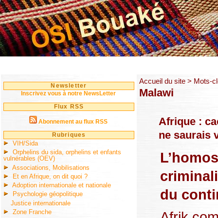
Accueil du site
> Mots-cl
Newsletter
Malawi
Inscrivez vous à notre NewsLetter
Flux RSS
Afrique : c
Abonnement au flux RSS
ne saurais v
Rubriques
VIH/Sida
Orphelins du sida, orphelins et enfants
L’homose
vulnérables (OEV)
Associations, Mobilisations
criminal
Et en Afrique, on dit quoi ?
Adoption internationale et nationale
du conti
Psychologie géopolitique
Justice internationale
Zone Franche
Afrik.co