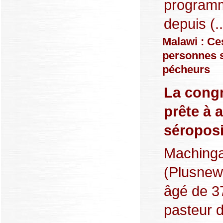
program
depuis (..
Malawi : Ce
personnes 
pécheurs
La congr
prête à 
séroposi
Machinga
(Plusnew
âgé de 37
pasteur d