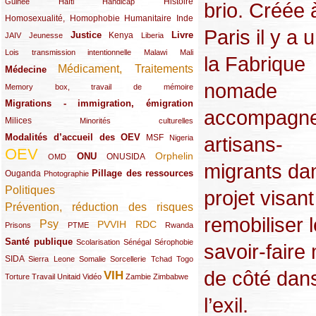
(12/289)
(15/289)
(10/289)
(49/289)
Histoire
Guinée
Haïti
Handicap
brio. Créée 
Homosexualité, Homophobie
(44/289)
(47/289)
(34/289)
Humanitaire
Inde
Paris il y a 
Justice
Livre
(10/289)
(21/289)
(65/289)
(35/289)
(25/289)
(62/289)
Kenya
JAIV
Jeunesse
Liberia
(24/289)
(11/289)
(21/289)
Lois transmission intentionnelle
Malawi
Mali
la Fabrique
Médicament, Traitements
Médecine
(62/289)
(142/289)
nomade
(11/289)
Memory box, travail de mémoire
Migrations - immigration, émigration
(67/289)
accompagne
Milices
(34/289)
(15/289)
Minorités culturelles
Modalités d’accueil des OEV
artisans-
(58/289)
(54/289)
(27/289)
MSF
Nigeria
OEV
(269/289)
(26/289)
(58/289)
(44/289)
(112/289)
Orphelin
ONU
ONUSIDA
OMD
migrants da
Pillage des ressources
Ouganda
(29/289)
(27/289)
(77/289)
Photographie
Politiques
(120/289)
projet visant
Prévention, réduction des risques
(131/289)
remobiliser 
Psy
PVVIH
RDC
(22/289)
(119/289)
(12/289)
(111/289)
(104/289)
(23/289)
Prisons
PTME
Rwanda
Santé publique
(59/289)
(9/289)
(13/289)
(19/289)
Scolarisation
Sénégal
Sérophobie
savoir-faire
SIDA
(29/289)
(13/289)
(12/289)
(19/289)
(10/289)
(15/289)
Sierra Leone
Somalie
Sorcellerie
Tchad
Togo
de côté dan
VIH
(17/289)
(21/289)
(26/289)
(23/289)
(154/289)
(12/289)
(21/289)
Torture
Travail
Unitaid
Vidéo
Zambie
Zimbabwe
l’exil.