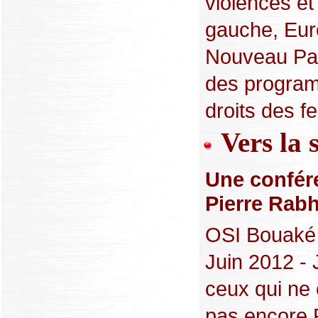
violences et 
gauche, Euro
Nouveau Part
des program
droits des f
Vers la 
Une confér
Pierre Rabh
OSI Bouaké 
Juin 2012 - 
ceux qui ne
pas encore 