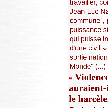
travailler, 
Jean-Luc Na
commune”, p
puissance s
qui puisse in
d’une civilis
sortie natio
Monde" (...)
Violence
auraient-
le harcèl