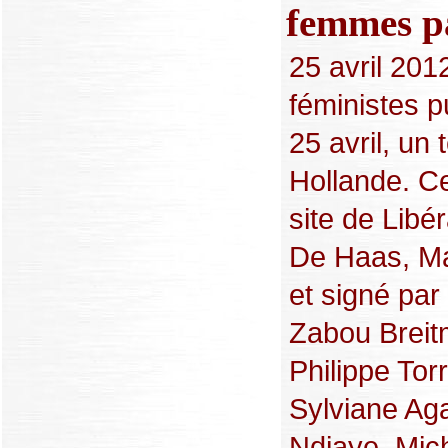
femmes pa
25 avril 20
féministes p
25 avril, un
Hollande. Ce
site de Libér
De Haas, Mar
et signé par
Zabou Breitm
Philippe Tor
Sylviane Ag
Ndiaye, Mich