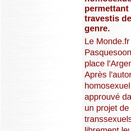
permettant 
travestis d
genre.
Le Monde.fr 
Pasquesoone
place l’Arge
Après l’auto
homosexuel 
approuvé dan
un projet de
transsexuels
librement le