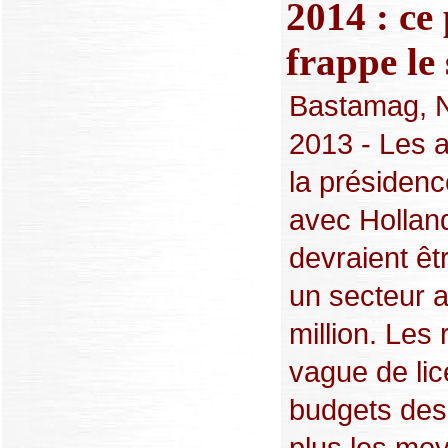
2014 : ce 
frappe le 
Bastamag, N
2013 - Les a
la présidenc
avec Hollan
devraient ê
un secteur a
million. Les
vague de lic
budgets des c
plus les moy