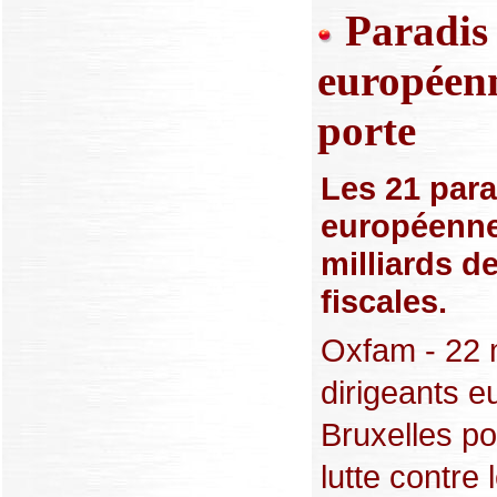
Paradis 
européenn
porte
Les 21 para
européenne
milliards d
fiscales.
Oxfam - 22 m
dirigeants e
Bruxelles po
lutte contre