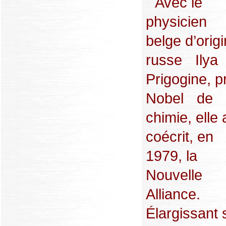
Avec le
physicien
belge d’orig
russe Ilya
Prigogine, p
Nobel de
chimie, elle 
coécrit, en
1979, la
Nouvelle
Alliance.
Élargissant 