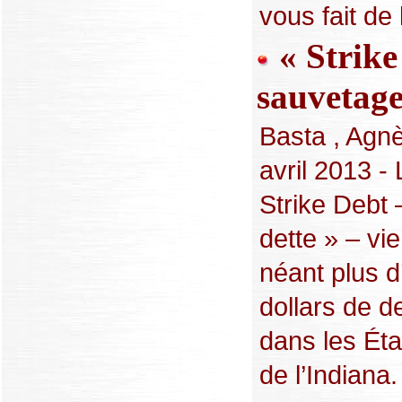
vous fait de l
« Strike
sauvetage
Basta , Agn
avril 2013 
Strike Debt 
dette » – vi
néant plus d
dollars de d
dans les Éta
de l’Indiana.