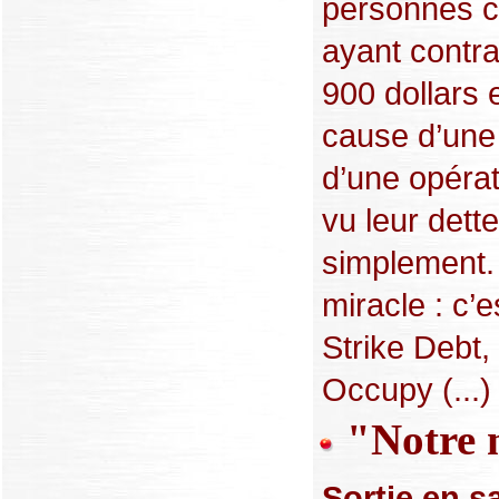
personnes c
ayant contr
900 dollars
cause d’une 
d’une opérat
vu leur dett
simplement. 
miracle : c’e
Strike Debt
Occupy (...)
"Notre m
Sortie en s