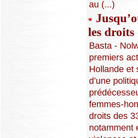
au (...)
Jusqu’où
les droit
Basta - Nolw
premiers ac
Hollande et
d’une politi
prédécesseur
femmes-homm
droits des 3
notamment en