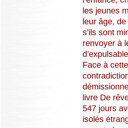
les jeunes m
leur âge, de 
s’ils sont mi
renvoyer à l
d’expulsable
Face à cette
contradiction
démissionner
livre De rêv
547 jours a
isolés étran