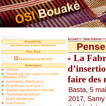
Accueil
>>
Zone Franche
>
Newsletter
Pense
Inscrivez vous à notre NewsLetter
Flux RSS
La Fabri
Abonnement au flux RSS
d’insertio
Rubriques
VIH/Sida
Orphelins du sida, orphelins et enfants
faire des
vulnérables (OEV)
Associations, Mobilisations
Et en Afrique, on dit quoi ?
Basta, 5 ma
Adoption internationale et nationale
Psychologie géopolitique
2017, Samy
Justice internationale
Zone Franche