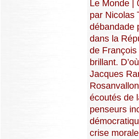
Le Monde | 0
par Nicolas
débandade po
dans la Répu
de François 
brillant. D’o
Jacques Ranc
Rosanvallon,
écoutés de 
penseurs in
démocratiqu
crise morale