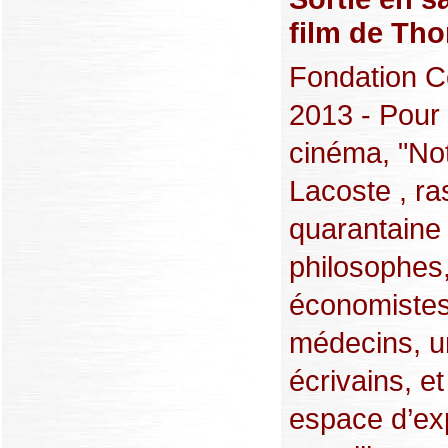
film de Th
Fondation Co
2013 - Pour 
cinéma, "No
Lacoste , r
quarantaine 
philosophes,
économistes
médecins, un
écrivains, e
espace d’ex