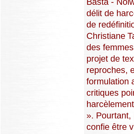
Basta - Nolw
délit de har
de redéfiniti
Christiane Ta
des femmes,
projet de tex
reproches, e
formulation 
critiques poi
harcèlement
». Pourtant,
confie être 