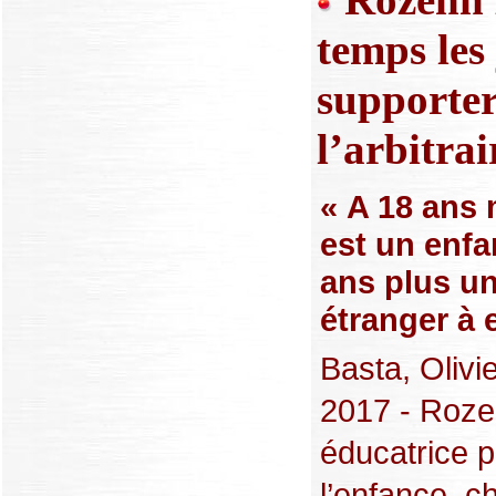
temps les
supporter 
l’arbitrai
« A 18 ans 
est un enfa
ans plus un
étranger à 
Basta, Olivie
2017 - Roze
éducatrice p
l’enfance, ch