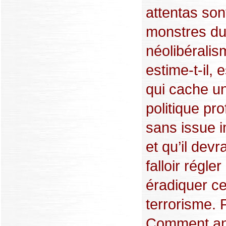
attentas son
monstres d
néolibérali
estime-t-il, e
qui cache un
politique pr
sans issue 
et qu’il devr
falloir régle
éradiquer c
terrorisme. P
Comment an