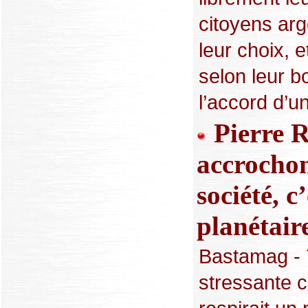
citoyens arg
leur choix, e
selon leur b
l’accord d’u
Pierre R
accrochon
société, c
planétair
Bastamag - 7
stressante 