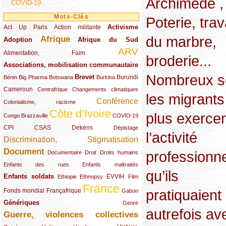
Archimède , 
COVID-19
Mots-Clés
Poterie, trav
Activisme
Act Up Paris
(49/289)
(32/289)
(73/289)
Action militante
du marbre,
Afrique
Adoption
(82/289)
(161/289)
(73/289)
Afrique du Sud
ARV
(48/289)
(203/289)
Alimentation, Faim
broderie...
Associations, mobilisation communautaire
(65/289)
Nombreux s
Brevet
(13/289)
(16/289)
(9/289)
(83/289)
(18/289)
(30/289)
Burundi
Bénin
Big Pharma
Botswana
Burkina
Cameroun
(47/289)
(23/289)
(10/289)
Centrafrique
Changements climatiques
les migrants
Conférence
(19/289)
(118/289)
Colonialisme, racisme
Côte d’Ivoire
plus exercer
(24/289)
(263/289)
(13/289)
Congo Brazzaville
COVID-19
CPI
(48/289)
(32/289)
(29/289)
(19/289)
CSAS
Dekens
Dépistage
l’activité
Discrimination, Stigmatisation
(131/289)
Document
professionne
(145/289)
(9/289)
(20/289)
(22/289)
Documentaire
Droit
Droits humains
(21/289)
(10/289)
Enfants des rues
Enfants maltraités
qu’ils
Enfants soldats
(68/289)
(12/289)
(15/289)
(55/289)
(22/289)
EVVIH
Ethiopie
Ethnopsy
Film
France
(48/289)
(39/289)
(289/289)
(12/289)
pratiquaient
Fonds mondial
Françafrique
Gabon
Génériques
(59/289)
(22/289)
Genre
autrefois av
Guerre, violences collectives
(149/289)