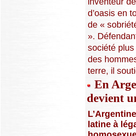
inventeur d
d’oasis en to
de « sobrié
». Défendan
société plu
des hommes 
terre, il souti
En Argen
devient u
L’Argentin
latine à lég
homosexuel,