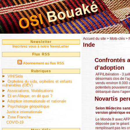
Accueil du site
> Mots-clés > 
Newsletter
Inde
Inscrivez vous à notre NewsLetter
Flux RSS
Confrontés a
Abonnement au flux RSS
d’adoption
Rubriques
AFP/Libération - 3 jui
VIH/Sida
désormais clos de l’a
Orphelins du sida, orphelins et enfants
vendu environ 8.000 d
vulnérables (OEV)
potentiels pouvaient 
Associations, Mobilisations
débarqué dans l’agence
Et en Afrique, on dit quoi ?
Novartis per
Adoption internationale et nationale
Psychologie géopolitique
Selon Médecins sans f
Justice internationale
version générique es
Zone Franche
Le Monde.fr avec AFP 
COVID-19
déposée par le géant 
remplissant pas les cr