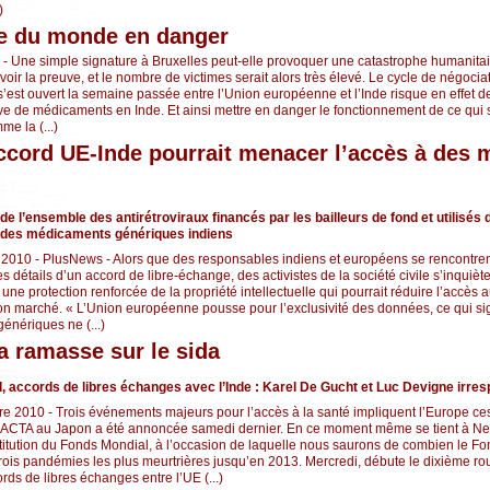
)
e du monde en danger
 - Une simple signature à Bruxelles peut-elle provoquer une catastrophe humanita
voir la preuve, et le nombre de victimes serait alors très élevé. Le cycle de négoci
s’est ouvert la semaine passée entre l’Union européenne et l’Inde risque en effet d
ve de médicaments en Inde. Et ainsi mettre en danger le fonctionnement de ce qui 
e la (...)
accord UE-Inde pourrait menacer l’accès à des
de l’ensemble des antirétroviraux financés par les bailleurs de fond et utilisés
 des médicaments génériques indiens
2010 - PlusNews - Alors que des responsables indiens et européens se rencontren
es détails d’un accord de libre-échange, des activistes de la société civile s’inquièt
une protection renforcée de la propriété intellectuelle qui pourrait réduire l’accè
n marché. « L’Union européenne pousse pour l’exclusivité des données, ce qui sig
génériques ne (...)
la ramasse sur le sida
 accords de libres échanges avec l’Inde : Karel De Gucht et Luc Devigne irre
re 2010 - Trois événements majeurs pour l’accès à la santé impliquent l’Europe ces 
l’ACTA au Japon a été annoncée samedi dernier. En ce moment même se tient à Ne
itution du Fonds Mondial, à l’occasion de laquelle nous saurons de combien le F
s trois pandémies les plus meurtrières jusqu’en 2013. Mercredi, débute le dixième r
ds de libres échanges entre l’UE (...)