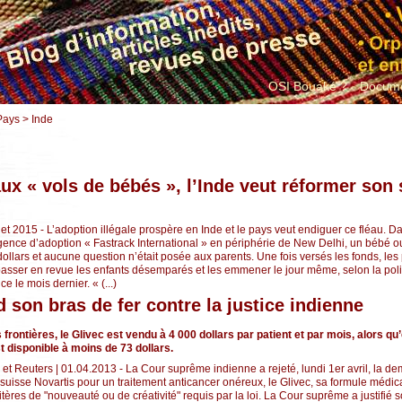
OSI Bouaké ?
Docume
Pays > Inde
ux « vols de bébés », l’Inde veut réformer son
llet 2015 - L’adoption illégale prospère en Inde et le pays veut endiguer ce fléau. D
gence d’adoption « Fastrack International » en périphérie de New Delhi, un bébé ou
ollars et aucune question n’était posée aux parents. Une fois versés les fonds, les
passer en revue les enfants désemparés et les emmener le jour même, selon la poli
 le mois dernier. « (...)
d son bras de fer contre la justice indienne
rontières, le Glivec est vendu à 4 000 dollars par patient et par mois, alors qu’
t disponible à moins de 73 dollars.
et Reuters | 01.04.2013 - La Cour suprême indienne a rejeté, lundi 1er avril, la d
suisse Novartis pour un traitement anticancer onéreux, le Glivec, sa formule méd
itères de "nouveauté ou de créativité" requis par la loi. La Cour suprême a justifié 