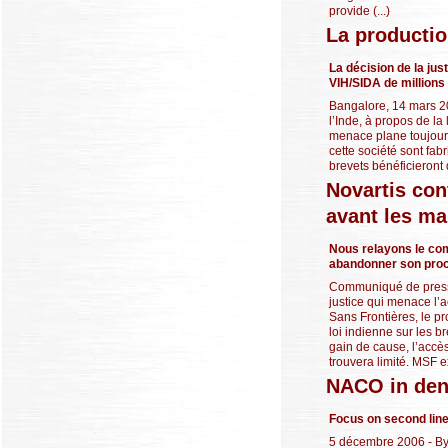
provide (...)
La producti
La décision de la ju
VIH/SIDA de million
Bangalore, 14 mars 2
l’Inde, à propos de la
menace plane toujours
cette société sont fa
brevets bénéficieront d
Novartis con
avant les ma
Nous relayons le com
abandonner son proc
Communiqué de presse
justice qui menace l
Sans Frontières, le p
loi indienne sur les b
gain de cause, l’acc
trouvera limité. MSF 
NACO in deni
Focus on second line 
5 décembre 2006 - By