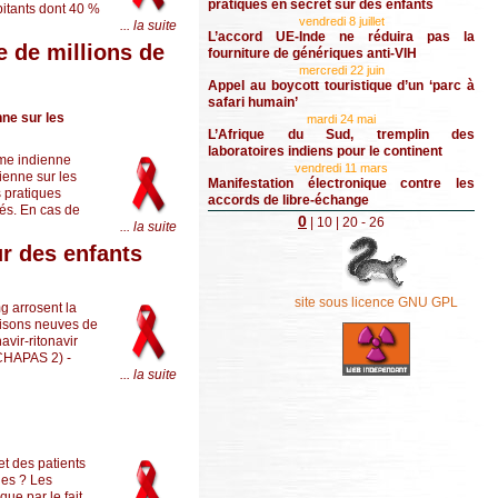
pratiqués en secret sur des enfants
bitants dont 40 %
vendredi 8 juillet
... la suite
L’accord UE-Inde ne réduira pas la
e de millions de
fourniture de génériques anti-VIH
mercredi 22 juin
Appel au boycott touristique d’un ‘parc à
safari humain’
nne sur les
mardi 24 mai
L’Afrique du Sud, tremplin des
laboratoires indiens pour le continent
ême indienne
vendredi 11 mars
ienne sur les
Manifestation électronique contre les
 pratiques
accords de libre-échange
és. En cas de
0
|
10
|
20
- 26
... la suite
r des enfants
site sous licence GNU GPL
mg arrosent la
aisons neuves de
vir-ritonavir
 CHAPAS 2) -
... la suite
t des patients
les ? Les
ue par le fait