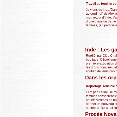
Travail au féminin et
Je viens de lire..."Da
aujourd’hui" de Alexan
mon retour d’Inde...j’a
d’une thèse de 3ème cy
femmes, (en particulier
Inde : Les g
Rue89, par Cléa Chakr
boutique. Officiellem
première exposition d
les droits homosexuel
soutien de leurs proch
Dans les orp
Reportage sensible d
Écrit par Karine Delm
femmes consacrent leu
ont été victimes de re
donner un nouveau sen
au temps. Qui s’est figé
Procès Novar