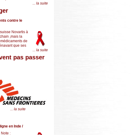
... la suite
ger
nts contre le
suisse Novartis à
ochain ,mais la
es médicaments de
rénavant que ses
... la suite
ivent pas passer
... la suite
igne en Inde /
 Note :