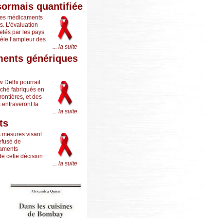
ormais quantifiée
 des médicaments
s. L’évaluation
etés par les pays
vèle l’ampleur des
... la suite
ments génériques
 Delhi pourrait
ché fabriqués en
ontières, et des
 entraveront la
... la suite
ts
s mesures visant
efusé de
caments
de cette décision
... la suite