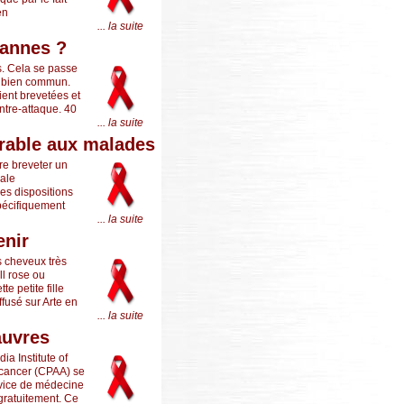
en
... la suite
sannes ?
s. Cela se passe
ce bien commun.
ient brevetées et
ntre-attaque. 40
... la suite
vorable aux malades
re breveter un
nale
es dispositions
spécifiquement
... la suite
enir
s cheveux très
ll rose ou
e petite fille
fusé sur Arte en
... la suite
auvres
ia Institute of
u cancer (CPAA) se
rvice de médecine
gratuitement. Ce