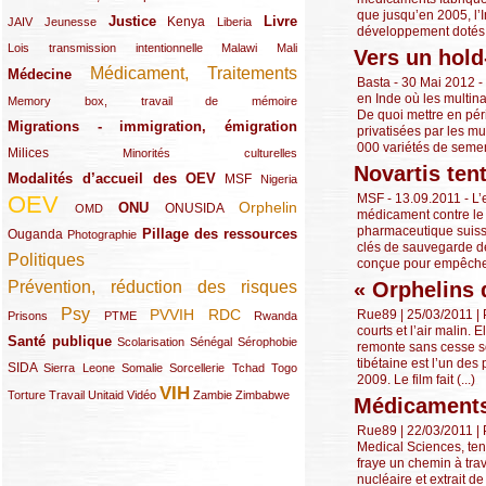
que jusqu’en 2005, l’I
Justice
Livre
(10/289)
(21/289)
(65/289)
(35/289)
(25/289)
(62/289)
Kenya
JAIV
Jeunesse
Liberia
développement dotés d
(24/289)
(11/289)
(21/289)
Lois transmission intentionnelle
Malawi
Mali
Vers un hold
Médicament, Traitements
Médecine
(62/289)
(142/289)
Basta - 30 Mai 2012 -
en Inde où les multin
(11/289)
Memory box, travail de mémoire
De quoi mettre en péri
Migrations - immigration, émigration
(67/289)
privatisées par les m
000 variétés de semen
Milices
(34/289)
(15/289)
Minorités culturelles
Novartis tent
Modalités d’accueil des OEV
(58/289)
(54/289)
(27/289)
MSF
Nigeria
MSF - 13.09.2011 - L’
OEV
(269/289)
(26/289)
(58/289)
(44/289)
(112/289)
Orphelin
ONU
ONUSIDA
OMD
médicament contre le c
pharmaceutique suisse
Pillage des ressources
Ouganda
(29/289)
(27/289)
(77/289)
Photographie
clés de sauvegarde de 
Politiques
(120/289)
conçue pour empêcher
« Orphelins d
Prévention, réduction des risques
(131/289)
Psy
PVVIH
RDC
Rue89 | 25/03/2011 | 
(22/289)
(119/289)
(12/289)
(111/289)
(104/289)
(23/289)
Prisons
PTME
Rwanda
courts et l’air malin.
Santé publique
(59/289)
(9/289)
(13/289)
(19/289)
Scolarisation
Sénégal
Sérophobie
remonte sans cesse son
tibétaine est l’un des
SIDA
(29/289)
(13/289)
(12/289)
(19/289)
(10/289)
(15/289)
Sierra Leone
Somalie
Sorcellerie
Tchad
Togo
2009. Le film fait (...)
VIH
(17/289)
(21/289)
(26/289)
(23/289)
(154/289)
(12/289)
(21/289)
Torture
Travail
Unitaid
Vidéo
Zambie
Zimbabwe
Médicaments
Rue89 | 22/03/2011 | P
Medical Sciences, ten
fraye un chemin à tra
nucléaire et extrait 