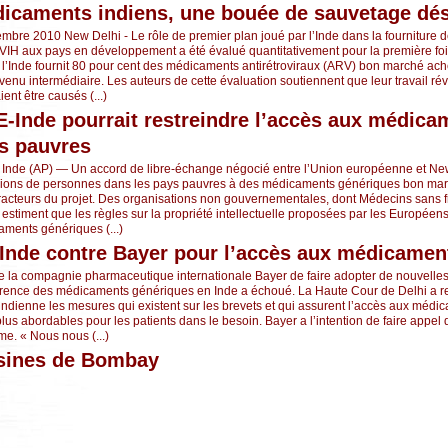
dicaments indiens, une bouée de sauvetage dés
embre 2010 New Delhi - Le rôle de premier plan joué par l’Inde dans la fourniture
VIH aux pays en développement a été évalué quantitativement pour la première foi
e l’Inde fournit 80 pour cent des médicaments antirétroviraux (ARV) bon marché ach
evenu intermédiaire. Les auteurs de cette évaluation soutiennent que leur travail ré
nt être causés (...)
-Inde pourrait restreindre l’accès aux médica
s pauvres
 Inde (AP) — Un accord de libre-échange négocié entre l’Union européenne et New
illions de personnes dans les pays pauvres à des médicaments génériques bon mar
étracteurs du projet. Des organisations non gouvernementales, dont Médecins sans fr
estiment que les règles sur la propriété intellectuelle proposées par les Européens
ments génériques (...)
l’Inde contre Bayer pour l’accès aux médicamen
de la compagnie pharmaceutique internationale Bayer de faire adopter de nouvelle
rence des médicaments génériques en Inde a échoué. La Haute Cour de Delhi a r
 indienne les mesures qui existent sur les brevets et qui assurent l’accès aux médi
plus abordables pour les patients dans le besoin. Bayer a l’intention de faire appel 
e. « Nous nous (...)
isines de Bombay