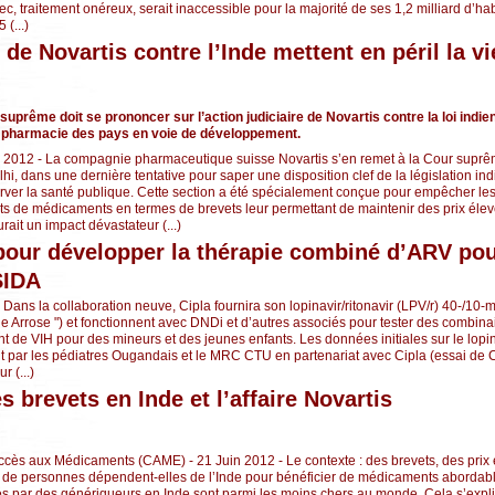
ec, traitement onéreux, serait inaccessible pour la majorité de ses 1,2 milliard d’ha
(...)
de Novartis contre l’Inde mettent en péril la vi
suprême doit se prononcer sur l’action judiciaire de Novartis contre la loi indie
la pharmacie des pays en voie de développement.
 2012 - La compagnie pharmaceutique suisse Novartis s’en remet à la Cour supr
i, dans une dernière tentative pour saper une disposition clef de la législation ind
erver la santé publique. Cette section a été spécialement conçue pour empêcher les
ts de médicaments en termes de brevets leur permettant de maintenir des prix élev
rait un impact dévastateur (...)
pour développer la thérapie combiné d’ARV pou
SIDA
- Dans la collaboration neuve, Cipla fournira son lopinavir/ritonavir (LPV/r) 40-/10-
e Arrose ") et fonctionnent avec DNDi et d’autres associés pour tester des combin
de VIH pour des mineurs et des jeunes enfants. Les données initiales sur le lopina
uit par les pédiatres Ougandais et le MRC CTU en partenariat avec Cipla (essai de
r (...)
 brevets en Inde et l’affaire Novartis
s aux Médicaments (CAME) - 21 Juin 2012 - Le contexte : des brevets, des prix e
s de personnes dépendent-elles de l’Inde pour bénéficier de médicaments abordab
 par des génériqueurs en Inde sont parmi les moins chers au monde. Cela s’expliq