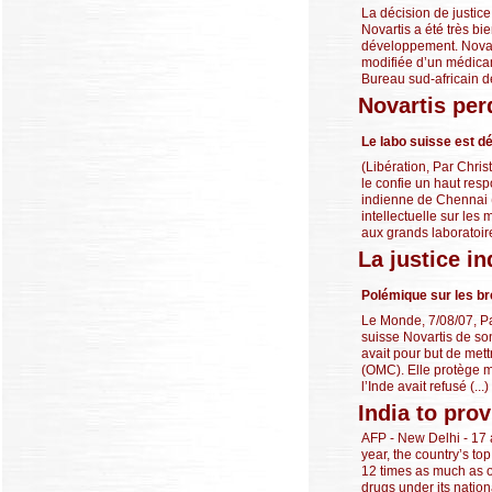
La décision de justic
Novartis a été très bie
développement. Novart
modifiée d’un médicam
Bureau sud-africain de 
Novartis per
Le labo suisse est d
(Libération, Par Chri
le confie un haut res
indienne de Chennai (e
intellectuelle sur le
aux grands laboratoire
La justice i
Polémique sur les b
Le Monde, 7/08/07, Pa
suisse Novartis de son
avait pour but de met
(OMC). Elle protège mi
l’Inde avait refusé (...)
India to pro
AFP - New Delhi - 17 a
year, the country’s to
12 times as much as o
drugs under its natio