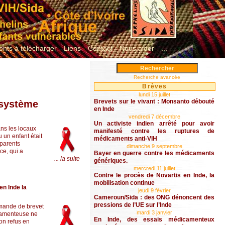
nts à télécharger
Liens
Contact
Nous aider
...
Recherche avancée
Brèves
lundi 15 juillet
Brevets sur le vivant : Monsanto débouté
 système
en Inde
vendredi 7 décembre
Un activiste indien arrêté pour avoir
ans les locaux
manifesté contre les ruptures de
 un enfant était
médicaments anti-VIH
 parents
dimanche 9 septembre
ce, qui a
Bayer en guerre contre les médicaments
... la suite
génériques.
mercredi 11 juillet
Contre le procès de Novartis en Inde, la
mobilisation continue
en Inde la
jeudi 9 février
Cameroun/Sida : des ONG dénoncent des
pressions de l’UE sur l’Inde
emande de brevet
mardi 3 janvier
icamenteuse ne
En Inde, des essais médicamenteux
son refus en