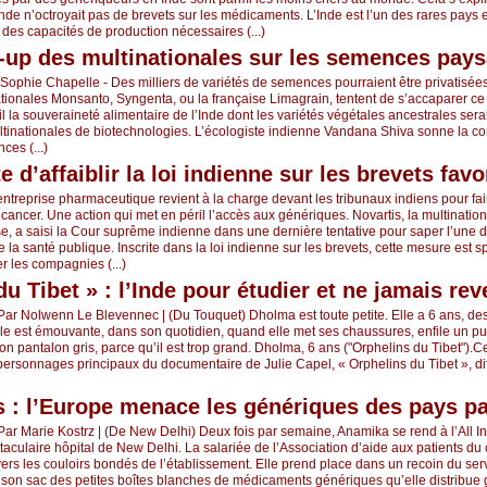
nde n’octroyait pas de brevets sur les médicaments. L’Inde est l’un des rares pays 
es capacités de production nécessaires (...)
-up des multinationales sur les semences pay
 Sophie Chapelle - Des milliers de variétés de semences pourraient être privatisée
ationales Monsanto, Syngenta, ou la française Limagrain, tentent de s’accaparer 
l la souveraineté alimentaire de l’Inde dont les variétés végétales ancestrales sera
ultinationales de biotechnologies. L’écologiste indienne Vandana Shiva sonne la co
ces (...)
e d’affaiblir la loi indienne sur les brevets fa
entreprise pharmaceutique revient à la charge devant les tribunaux indiens pour fai
ancer. Une action qui met en péril l’accès aux génériques. Novartis, la multinatio
, a saisi la Cour suprême indienne dans une dernière tentative pour saper l’une d
la santé publique. Inscrite dans la loi indienne sur les brevets, cette mesure est 
 les compagnies (...)
u Tibet » : l’Inde pour étudier et ne jamais rev
Par Nolwenn Le Blevennec | (Du Touquet) Dholma est toute petite. Elle a 6 ans, de
 Elle est émouvante, dans son quotidien, quand elle met ses chaussures, enfile un pu
 pantalon gris, parce qu’il est trop grand. Dholma, 6 ans ("Orphelins du Tibet").Cett
 personnages principaux du documentaire de Julie Capel, « Orphelins du Tibet », dif
 : l’Europe menace les génériques des pays p
ar Marie Kostrz | (De New Delhi) Deux fois par semaine, Anamika se rend à l’All Ind
taculaire hôpital de New Delhi. La salariée de l’Association d’aide aux patients d
vers les couloirs bondés de l’établissement. Elle prend place dans un recoin du se
de son sac des petites boîtes blanches de médicaments génériques qu’elle distribue 