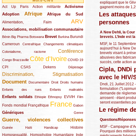
Mots-Clés
expliquant que le Gliv
Activisme
Act Up Paris
(49/289)
(32/289)
(73/289)
Action militante
gagnent moins de 1,25 
Les attaques 
Afrique
Adoption
(82/289)
(161/289)
(73/289)
Afrique du Sud
ARV
personnes
(48/289)
(203/289)
Alimentation, Faim
Associations, mobilisation communautaire
(65/289)
A New Dehli, la Cour 
Brevet
brevets. L’Inde est 
(13/289)
(16/289)
(9/289)
(83/289)
(18/289)
(30/289)
Burundi
Bénin
Big Pharma
Botswana
Burkina
MSF, le 11 Septembre
Cameroun
(47/289)
(23/289)
(10/289)
Centrafrique
Changements climatiques
aujourd’hui à New Delh
Conférence
(19/289)
(118/289)
Colonialisme, racisme
brevets visant à prés
Côte d’Ivoire
abusives des fabrican
(24/289)
(263/289)
(13/289)
Congo Brazzaville
COVID-19
succès, cette action au
CPI
(48/289)
(32/289)
(29/289)
(19/289)
CSAS
Dekens
Dépistage
Cipla, DNDi 
Discrimination, Stigmatisation
(131/289)
avec le HIV/
Document
(145/289)
(9/289)
(20/289)
(22/289)
Documentaire
Droit
Droits humains
Dndi, 21 Juillet 2012 
formulation ("Lopimun
(21/289)
(10/289)
Enfants des rues
Enfants maltraités
demande de règlement 
Enfants soldats
(68/289)
(12/289)
(15/289)
(55/289)
(22/289)
EVVIH
Ethiopie
Ethnopsy
Film
arrosent - étant prod
seront essentielles pou
France
(48/289)
(39/289)
(289/289)
(12/289)
Fonds mondial
Françafrique
Gabon
Le régime des
Génériques
(59/289)
(22/289)
Genre
Guerre, violences collectives
Questions/Réponses
(149/289)
MSF - Campagne d’Accè
(12/289)
(15/289)
(10/289)
(49/289)
Histoire
Guinée
Haïti
Handicap
Pourquoi des million
Homosexualité, Homophobie
(44/289)
(47/289)
(34/289)
Humanitaire
Inde
médicaments fabriqués