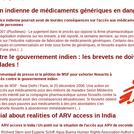
on indienne de médicaments génériques en dan
stice indienne pourrait avoir de lourdes conséquences sur l’accès aux médicame
s de personnes
007 (PlusNews) - Le jugement dans le procès qui oppose la firme pharmaceutique 
 législation indienne sur les brevets, a été reporté, la semaine dernière, au mois pr
 sur l’industrie nationale de fabrication de médicaments génériques. Certains d
briqués et commercialisés en Inde sous forme de génériques, et Novartis espère do
’une plus (...)
tre le gouvernement indien : les brevets ne do
lades !
muniqué de presse et la pétition de MSF pour exhorter Novartis à
ès contre le gouvernement indien
 de MSF - New Delhi / Paris, le 20 décembre 2006. Une action en
’accès aux médicaments pour des millions de malades Selon Médecins
rocès intenté par la compagnie pharmaceutique suisse Novartis contre la
revets pourrait avoir des conséquences désastreuses. Si Novartis obtient
ès des pays pauvres aux médicaments à des prix abordables s’en
exhorte Novartis à abandonner immédiatement (...)
al about realities of ARV access in India
ARV access in India / Un point sur la situation de l’accès aux ARV de seconde l
 Richard Stern and Eugene Schiff, Agua Buena Human Rights Association Author’s