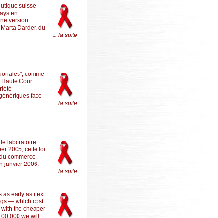
eutique suisse
 pays en
une version
r Marta Darder, du
... la suite
ationales", comme
la Haute Cour
riété
 génériques face
... la suite
le laboratoire
er 2005, cette loi
le du commerce
n janvier 2006,
... la suite
s as early as next
drugs — which cost
 with the cheaper
100,000 we will