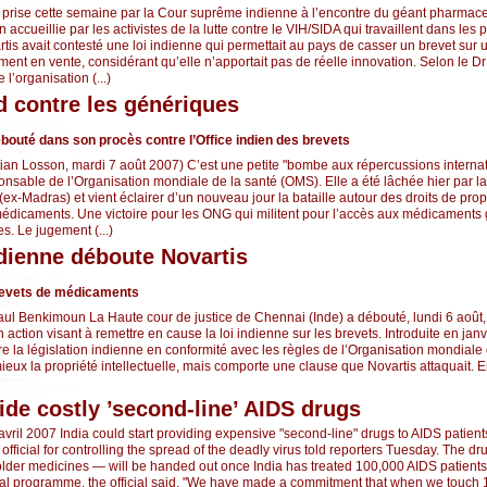
e prise cette semaine par la Cour suprême indienne à l’encontre du géant pharmac
n accueillie par les activistes de la lutte contre le VIH/SIDA qui travaillent dans les
is avait contesté une loi indienne qui permettait au pays de casser un brevet sur 
ent en vente, considérant qu’elle n’apportait pas de réelle innovation. Selon le D
l’organisation (...)
d contre les génériques
ébouté dans son procès contre l’Office indien des brevets
stian Losson, mardi 7 août 2007) C’est une petite "bombe aux répercussions intern
ponsable de l’Organisation mondiale de la santé (OMS). Elle a été lâchée hier par 
x-Madras) et vient éclairer d’un nouveau jour la bataille autour des droits de prop
s médicaments. Une victoire pour les ONG qui militent pour l’accès aux médicaments
s. Le jugement (...)
ndienne déboute Novartis
revets de médicaments
ul Benkimoun La Haute cour de justice de Chennai (Inde) a débouté, lundi 6 août, 
 action visant à remettre en cause la loi indienne sur les brevets. Introduite en janvi
tre la législation indienne en conformité avec les règles de l’Organisation mondia
eux la propriété intellectuelle, mais comporte une clause que Novartis attaquait. E
vide costly ’second-line’ AIDS drugs
vril 2007 India could start providing expensive "second-line" drugs to AIDS patient
p official for controlling the spread of the deadly virus told reporters Tuesday. The 
lder medicines — will be handed out once India has treated 100,000 AIDS patients
nal programme, the official said. "We have made a commitment that when we touch 