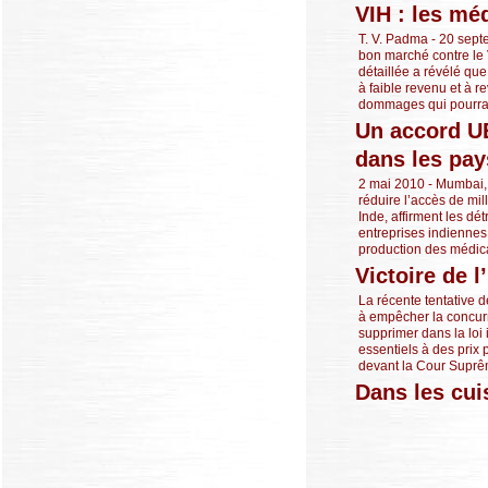
VIH : les mé
T. V. Padma - 20 sept
bon marché contre le 
détaillée a révélé qu
à faible revenu et à r
dommages qui pourraie
Un accord UE
dans les pay
2 mai 2010 - Mumbai,
réduire l’accès de m
Inde, affirment les d
entreprises indiennes 
production des médica
Victoire de 
La récente tentative 
à empêcher la concur
supprimer dans la loi
essentiels à des prix 
devant la Cour Suprêm
Dans les cu