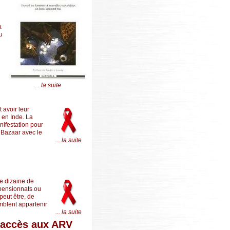
à
su
... la suite
 avoir leur
 en Inde. La
nifestation pour
 Bazaar avec le
... la suite
ne dizaine de
 pensionnats ou
peut être, de
mblent appartenir
... la suite
l’accès aux ARV