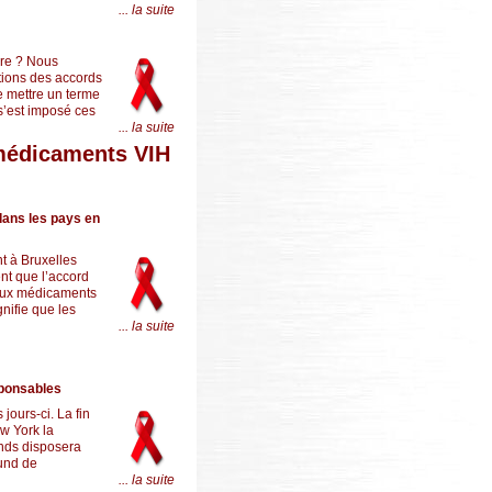
... la suite
ire ? Nous
ations des accords
e mettre un terme
s’est imposé ces
... la suite
 médicaments VIH
 dans les pays en
t à Bruxelles
ent que l’accord
s aux médicaments
nifie que les
... la suite
sponsables
jours-ci. La fin
w York la
onds disposera
ound de
... la suite