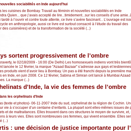
 nouvelles sociabilités en Inde aujourd’hui
ns les cuisines de Bombay. Travail au féminin et nouvelles sociabilités en Inde
dra Quien... que j’avais accepté de lire...timidement...sur les conseils d’une amie..
i tardé à l’ouvrir et contre toute attente, ce livre s’avère fascinant... L’ouvrage est is
cle en anthropologie, aussi ce livre est surtout consacré à l’étude du travail des
 des cuisinières) et de la transformation de la société (...)
ays sortent progressivement de l’ombre
averty, le 02/18/2009 - 16:00 (De Delhi) Les homosexuels indiens vont très bientôt
ent lancée le 12 février, la marque "Azaad Bazaar" s’adresse aux gays et lesbiennes
es produits vient d’avoir lieu à Bombay. Un pas a été franchi depuis la première ma
s en Inde, en juin 2008. Ce 12 février, Sabina et Simran ont lancé à Mumbai Azaad
es. La marque (...)
helinats d’Inde, la vie des femmes de l’ombre
ans les orphelinats d’Inde
as (texte et photos)- 06-11-2007 Inde du sud, orphelinat de la région de Cochin. U
r vie à s’occuper d’un centaine d’enfants. La plupart sont elles-mêmes issues de
jets et de maltraitances. Elles trouvent dans ces structures le moyen de survivre, et, 
s à leurs vies. Elles sont nombreuses ces femmes, qui vivent ensemble. Elles se
 (...)
tis : une décision de justice importante pour 