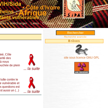
nts à télécharger
Liens
Contact
Nous aider
...
Recherche avancée
Brèves
aké, Côte
site sous licence GNU GPL
arité des
 à nous
 touchée de plein
... la suite
utte contre le
e vulnérable et
es questions est
 aussi un (...)
... la suite