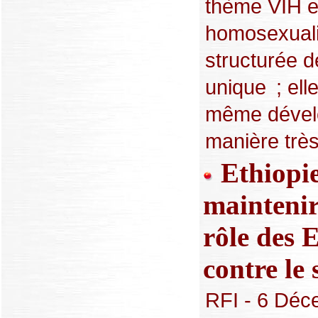
thème VIH e
homosexuali
structurée d
unique ; elle
même dével
manière très 
Ethiopie
maintenir
rôle des E
contre le 
RFI - 6 Déc