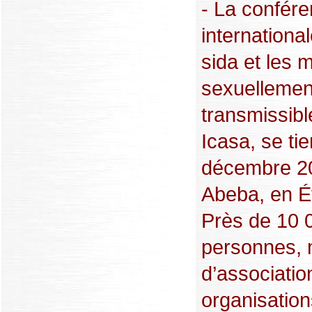
- La confér
international
sida et les 
sexuellemen
transmissib
Icasa, se ti
décembre 20
Abeba, en Ét
Près de 10 
personnes,
d’associatio
organisatio