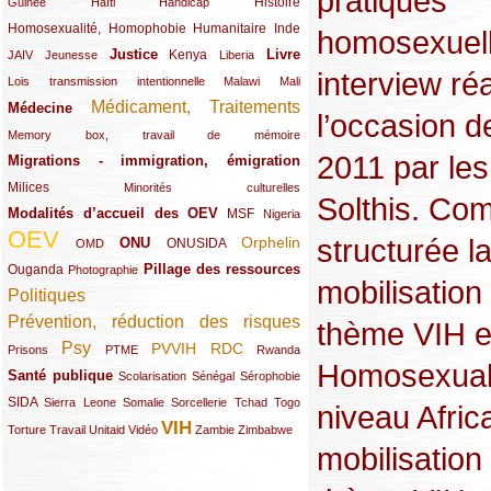
pratiques
(12/289)
(15/289)
(10/289)
(49/289)
Histoire
Guinée
Haïti
Handicap
Homosexualité, Homophobie
(44/289)
(47/289)
(34/289)
Humanitaire
Inde
homosexuell
Justice
Livre
(10/289)
(21/289)
(65/289)
(35/289)
(25/289)
(62/289)
Kenya
JAIV
Jeunesse
Liberia
interview ré
(24/289)
(11/289)
(21/289)
Lois transmission intentionnelle
Malawi
Mali
Médicament, Traitements
Médecine
(62/289)
(142/289)
l’occasion d
(11/289)
Memory box, travail de mémoire
2011 par le
Migrations - immigration, émigration
(67/289)
Milices
(34/289)
(15/289)
Minorités culturelles
Solthis. Co
Modalités d’accueil des OEV
(58/289)
(54/289)
(27/289)
MSF
Nigeria
OEV
(269/289)
(26/289)
(58/289)
(44/289)
(112/289)
structurée l
Orphelin
ONU
ONUSIDA
OMD
Pillage des ressources
Ouganda
(29/289)
(27/289)
(77/289)
Photographie
mobilisation 
Politiques
(120/289)
Prévention, réduction des risques
(131/289)
thème VIH e
Psy
PVVIH
RDC
(22/289)
(119/289)
(12/289)
(111/289)
(104/289)
(23/289)
Prisons
PTME
Rwanda
Homosexuali
Santé publique
(59/289)
(9/289)
(13/289)
(19/289)
Scolarisation
Sénégal
Sérophobie
SIDA
(29/289)
(13/289)
(12/289)
(19/289)
(10/289)
(15/289)
Sierra Leone
Somalie
Sorcellerie
Tchad
Togo
niveau Afric
VIH
(17/289)
(21/289)
(26/289)
(23/289)
(154/289)
(12/289)
(21/289)
Torture
Travail
Unitaid
Vidéo
Zambie
Zimbabwe
mobilisation 