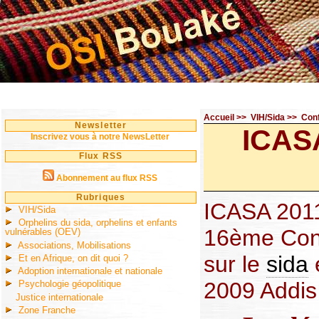
Accueil
>>
VIH/Sida
>>
Con
Newsletter
ICASA
Inscrivez vous à notre NewsLetter
Flux RSS
Abonnement au flux RSS
Rubriques
ICASA 2011
VIH/Sida
Orphelins du sida, orphelins et enfants
16ème Conf
vulnérables (OEV)
Associations, Mobilisations
sur le
sida
e
Et en Afrique, on dit quoi ?
Adoption internationale et nationale
2009 Addis
Psychologie géopolitique
Justice internationale
Zone Franche