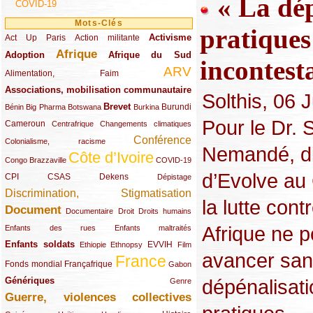
« La dép
COVID-19
Mots-Clés
pratiques
Activisme
Act Up Paris
(49/289)
(32/289)
(73/289)
Action militante
Afrique
Adoption
(82/289)
(161/289)
(73/289)
Afrique du Sud
incontest
ARV
(48/289)
(203/289)
Alimentation, Faim
Associations, mobilisation communautaire
(65/289)
Solthis, 06 J
Brevet
(13/289)
(16/289)
(9/289)
(83/289)
(18/289)
(30/289)
Burundi
Bénin
Big Pharma
Botswana
Burkina
Pour le Dr. 
Cameroun
(47/289)
(23/289)
(10/289)
Centrafrique
Changements climatiques
Conférence
(19/289)
(118/289)
Colonialisme, racisme
Nemandé, di
Côte d’Ivoire
(24/289)
(263/289)
(13/289)
Congo Brazzaville
COVID-19
d’Evolve au
CPI
(48/289)
(32/289)
(29/289)
(19/289)
CSAS
Dekens
Dépistage
Discrimination, Stigmatisation
(131/289)
la lutte cont
Document
(145/289)
(9/289)
(20/289)
(22/289)
Documentaire
Droit
Droits humains
Afrique ne p
(21/289)
(10/289)
Enfants des rues
Enfants maltraités
Enfants soldats
(68/289)
(12/289)
(15/289)
(55/289)
(22/289)
EVVIH
Ethiopie
Ethnopsy
Film
avancer sa
France
(48/289)
(39/289)
(289/289)
(12/289)
Fonds mondial
Françafrique
Gabon
Génériques
dépénalisat
(59/289)
(22/289)
Genre
Guerre, violences collectives
(149/289)