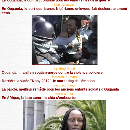
En Ouganda, le combat continue pour les enfants nés de la guerre
lundi 12 janvier
En Ouganda, le sort des jeunes Nigérianes enlevées fait douloureusement
écho
vendredi 4 mai
Ouganda : manif en soutien-gorge contre la violence policière
mercredi 21 mars
Derrière la vidéo "Kony 2012", le marketing de l’émotion
mercredi 3 août
La parole, meilleur remède pour les anciens enfants soldats d’Ouganda
mardi 31 mai
En Afrique, la lutte contre le sida s’embourbe