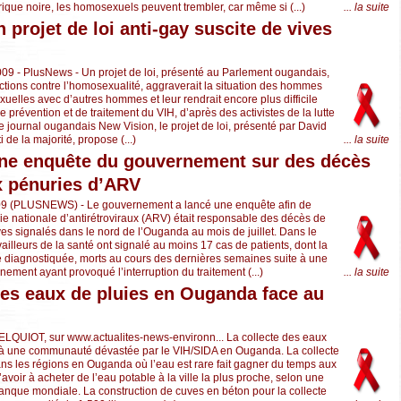
Afrique noire, les homosexuels peuvent trembler, car même si (...)
... la suite
 projet de loi anti-gay suscite de vives
009 - PlusNews - Un projet de loi, présenté au Parlement ougandais,
nctions contre l’homosexualité, aggraverait la situation des hommes
xuelles avec d’autres hommes et leur rendrait encore plus difficile
e prévention et de traitement du VIH, d’après des activistes de la lutte
le journal ougandais New Vision, le projet de loi, présenté par David
 de la majorité, propose (...)
... la suite
ne enquête du gouvernement sur des décès
x pénuries d’ARV
9 (PLUSNEWS) - Le gouvernement a lancé une enquête afin de
rie nationale d’antirétroviraux (ARV) était responsable des décès de
es signalés dans le nord de l’Ouganda au mois de juillet. Dans le
availleurs de la santé ont signalé au moins 17 cas de patients, dont la
été diagnostiquée, morts au cours des dernières semaines suite à une
ement ayant provoqué l’interruption du traitement (...)
... la suite
des eaux de pluies en Ouganda face au
ELQUIOT, sur www.actualites-news-environn... La collecte des eaux
e à une communauté dévastée par le VIH/SIDA en Ouganda. La collecte
ns les régions en Ouganda où l’eau est rare fait gagner du temps aux
d’avoir à acheter de l’eau potable à la ville la plus proche, selon une
Banque mondiale. La construction de cuves en béton pour la collecte