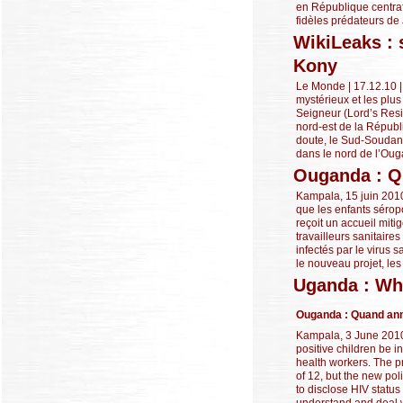
en République centrafr
fidèles prédateurs de 
WikiLeaks : 
Kony
Le Monde | 17.12.10 |
mystérieux et les plus
Seigneur (Lord’s Resi
nord-est de la Répub
doute, le Sud-Soudan 
dans le nord de l’Oug
Ouganda : Qu
Kampala, 15 juin 201
que les enfants séropo
reçoit un accueil miti
travailleurs sanitair
infectés par le virus 
le nouveau projet, les 
Uganda : Whe
Ouganda : Quand anno
Kampala, 3 June 2010
positive children be i
health workers. The pr
of 12, but the new pol
to disclose HIV status
understand and deal wi