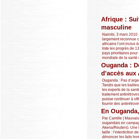
Afrique : Su
masculine
Nairobi, 3 mars 2010 
largement reconnue co
africains l’ont inclus
liste les progrès de 1
pays prioritaires pou
mondiale de la santé 
Ouganda : De
d’accès aux 
Ouganda : Pas d’arge
Tandis que les bailleu
les experts de la san
traitement antirétrov
puisse continuer à of
fournir des antirétrovi
En Ouganda,
Par Camille | Mauvai
ougandais en campag
Akena/Reuters). Une l
taille : l’interdiction
dénoncer les faits ho