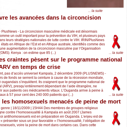
... la suite
ivre les avancées dans la circoncision
- PlusNews - La circoncision masculine médicale est désormais
mme un outil important pour la prévention du VIH, et plusieurs pays
 dans leurs stratégies nationales de lutte contre le VIH. IRIN/PlusNews
3 états en Afrique de l’Est et en Afrique australe, identifiés comme des
r une augmentation de la circoncision masculine par l’Organisation
(OMS). Kenya : on estime que 85 (...)
... la suite
s craintes pèsent sur le programme national
ARV en temps de crise
nt, pas d’accès universel Kampala, 2 décembre 2009 (PLUSNEWS) -
rs de fonds se serrent la ceinture à cause de la récession mondiale,
té ougandais s’inquiètent. Ils craignent que le programme national de
iral (ARV), presqu’entièrement dépendant de l’aide étrangère, ne
frir aux patients ces médicaments vitaux. L’Ouganda arrive à peine à
raux à 57 pour cent des 240 000 patients qui (...)
... la suite
 les homosexuels menacés de peine de mort
s genre | 18/11/2009 | 15H44 Des membres de groupes religieux
ne contre l’homosexualité à Kampala en août 2007 (James
oi antihomosexuels est en préparation en Ouganda. L’enjeu est de
 de « présenter sous un jour favorable » l’homosexualité, l’obligation de
mosexuels, voire la peine de mort dans certains cas. Dans cette