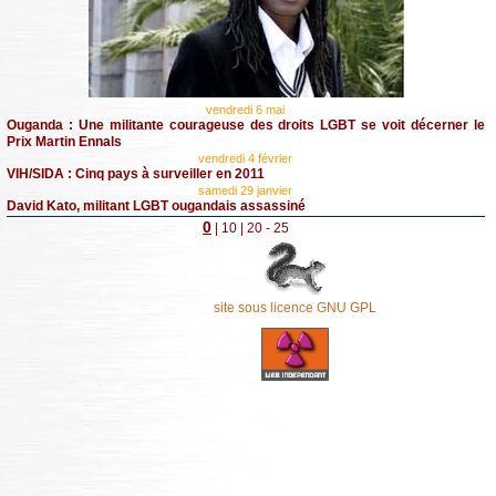
vendredi 6 mai
Ouganda : Une militante courageuse des droits LGBT se voit décerner le
Prix Martin Ennals
vendredi 4 février
VIH/SIDA : Cinq pays à surveiller en 2011
samedi 29 janvier
David Kato, militant LGBT ougandais assassiné
0
|
10
|
20
- 25
site sous licence GNU GPL