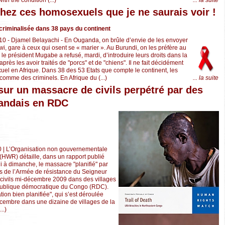
... la suite
chez ces homosexuels que je ne saurais voir !
criminalisée dans 38 pays du continent
10 - Djamel Belayachi - En Ouganda, on brûle d’envie de les envoyer
i, gare à ceux qui osent se « marier ». Au Burundi, on les préfère au
e président Mugabe a refusé, mardi, d’introduire leurs droits dans la
après les avoir traités de "porcs" et de "chiens". Il ne fait décidément
el en Afrique. Dans 38 des 53 Etats que compte le continent, les
comme des criminels. En Afrique du (...)
... la suite
sur un massacre de civils perpétré par des
gandais en RDC
0 | L’Organisation non gouvernementale
HWR) détaille, dans un rapport publié
i à dimanche, le massacre "planifié" par
s de l’Armée de résistance du Seigneur
civils mi-décembre 2009 dans des villages
publique démocratique du Congo (RDC).
ion bien planifiée", qui s’est déroulée
décembre dans une dizaine de villages de la
..)