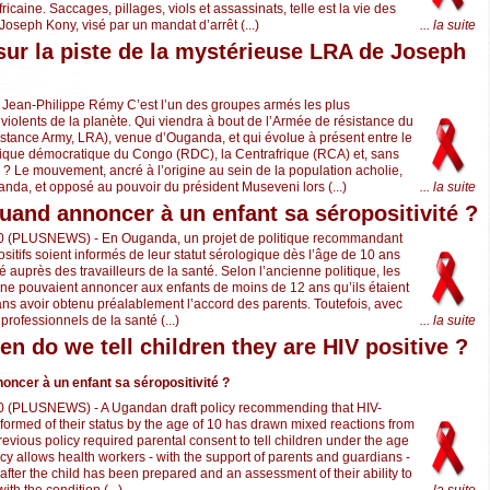
icaine. Saccages, pillages, viols et assassinats, telle est la vie des
Joseph Kony, visé par un mandat d’arrêt (...)
... la suite
sur la piste de la mystérieuse LRA de Joseph
 Jean-Philippe Rémy C’est l’un des groupes armés les plus
 violents de la planète. Qui viendra à bout de l’Armée de résistance du
stance Army, LRA), venue d’Ouganda, et qui évolue à présent entre le
lique démocratique du Congo (RDC), la Centrafrique (RCA) et, sans
? Le mouvement, ancré à l’origine au sein de la population acholie,
anda, et opposé au pouvoir du président Museveni lors (...)
... la suite
and annoncer à un enfant sa séropositivité ?
0 (PLUSNEWS) - En Ouganda, un projet de politique recommandant
sitifs soient informés de leur statut sérologique dès l’âge de 10 ans
gé auprès des travailleurs de la santé. Selon l’ancienne politique, les
es ne pouvaient annoncer aux enfants de moins de 12 ans qu’ils étaient
sans avoir obtenu préalablement l’accord des parents. Toutefois, avec
professionnels de la santé (...)
... la suite
n do we tell children they are HIV positive ?
ncer à un enfant sa séropositivité ?
 (PLUSNEWS) - A Ugandan draft policy recommending that HIV-
nformed of their status by the age of 10 has drawn mixed reactions from
evious policy required parental consent to tell children under the age
icy allows health workers - with the support of parents and guardians -
 after the child has been prepared and an assessment of their ability to
th the condition (...)