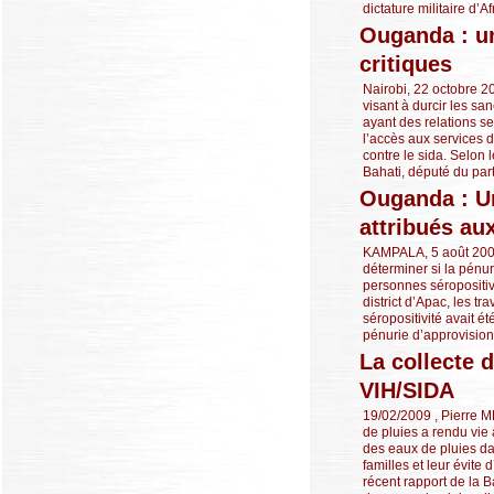
dictature militaire d’
Ouganda : un
critiques
Nairobi, 22 octobre 2
visant à durcir les sa
ayant des relations se
l’accès aux services d
contre le sida. Selon 
Bahati, député du parti
Ouganda : U
attribués au
KAMPALA, 5 août 200
déterminer si la pénu
personnes séropositiv
district d’Apac, les tr
séropositivité avait 
pénurie d’approvisionn
La collecte 
VIH/SIDA
19/02/2009 , Pierre M
de pluies a rendu vi
des eaux de pluies da
familles et leur évite 
récent rapport de la 