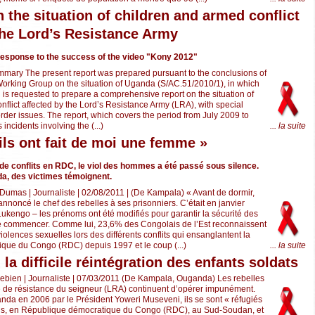
 the situation of children and armed conflict
the Lord’s Resistance Army
response to the success of the video "Kony 2012"
mary The present report was prepared pursuant to the conclusions of
Working Group on the situation of Uganda (S/AC.51/2010/1), in which
 is requested to prepare a comprehensive report on the situation of
flict affected by the Lord’s Resistance Army (LRA), with special
der issues. The report, which covers the period from July 2009 to
incidents involving the (...)
... la suite
 ils ont fait de moi une femme »
de conflits en RDC, le viol des hommes a été passé sous silence.
a, des victimes témoignent.
Dumas | Journaliste | 02/08/2011 | (De Kampala) « Avant de dormir,
 annoncé le chef des rebelles à ses prisonniers. C’était en janvier
Lukengo – les prénoms ont été modifiés pour garantir la sécurité des
e commencer. Comme lui, 23,6% des Congolais de l’Est reconnaissent
violences sexuelles lors des différents conflits qui ensanglantent la
que du Congo (RDC) depuis 1997 et le coup (...)
... la suite
la difficile réintégration des enfants soldats
ebien | Journaliste | 07/03/2011 (De Kampala, Ouganda) Les rebelles
 de résistance du seigneur (LRA) continuent d’opérer impunément.
nda en 2006 par le Président Yoweri Museveni, ils se sont « réfugiés
ins, en République démocratique du Congo (RDC), au Sud-Soudan, et