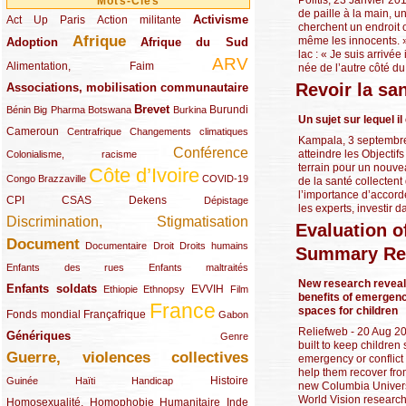
Mots-Clés
de paille à la main, u
Activisme
Act Up Paris
(49/289)
(32/289)
(73/289)
Action militante
cherchent un endroit o
Afrique
même les innocents. 
Adoption
(82/289)
(161/289)
(73/289)
Afrique du Sud
lac : « Je suis arrivée 
ARV
(48/289)
(203/289)
Alimentation, Faim
née de l’autre côté du l
Revoir la sa
Associations, mobilisation communautaire
(65/289)
Brevet
(13/289)
(16/289)
(9/289)
(83/289)
(18/289)
(30/289)
Burundi
Bénin
Big Pharma
Botswana
Burkina
Un sujet sur lequel il
Cameroun
(47/289)
(23/289)
(10/289)
Centrafrique
Changements climatiques
Kampala, 3 septembre 
Conférence
(19/289)
(118/289)
atteindre les Objectif
Colonialisme, racisme
terrain pour un nouve
Côte d’Ivoire
(24/289)
(263/289)
(13/289)
Congo Brazzaville
COVID-19
de la santé collecten
l’importance d’accord
CPI
(48/289)
(32/289)
(29/289)
(19/289)
CSAS
Dekens
Dépistage
les experts, investir 
Discrimination, Stigmatisation
(131/289)
Evaluation o
Document
(145/289)
(9/289)
(20/289)
(22/289)
Documentaire
Droit
Droits humains
Summary Re
(21/289)
(10/289)
Enfants des rues
Enfants maltraités
New research reveal
Enfants soldats
(68/289)
(12/289)
(15/289)
(55/289)
(22/289)
EVVIH
Ethiopie
Ethnopsy
Film
benefits of emergen
France
spaces for children
(48/289)
(39/289)
(289/289)
(12/289)
Fonds mondial
Françafrique
Gabon
Reliefweb - 20 Aug 2
Génériques
(59/289)
(22/289)
Genre
built to keep children 
Guerre, violences collectives
(149/289)
emergency or conflict
help them recover fro
(12/289)
(15/289)
(10/289)
(49/289)
Histoire
Guinée
Haïti
Handicap
new Columbia Univers
World Vision researc
Homosexualité, Homophobie
(44/289)
(47/289)
(34/289)
Humanitaire
Inde