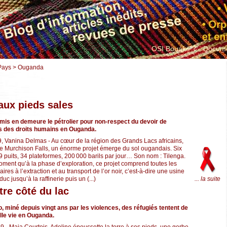
OSI Bouaké ?
Docume
 Pays > Ouganda
 aux pieds sales
 mis en demeure le pétrolier pour non-respect du devoir de
ons des droits humains en Ouganda.
2019, Vanina Delmas - Au cœur de la région des Grands Lacs africains,
de Murchison Falls, un énorme projet émerge du sol ougandais. Six
9 puits, 34 plateformes, 200 000 barils par jour… Son nom : Tilenga.
moment qu’à la phase d’exploration, ce projet comprend toutes les
ires à l’extraction et au transport de l’or noir, c’est-à-dire une usine
uc jusqu’à la raffinerie puis un (...)
... la suite
utre côté du lac
, miné depuis vingt ans par les violences, des réfugiés tentent de
lle vie en Ouganda.
19 - Maia Courtois, Adeline époussette la terre à ses pieds, une gerbe