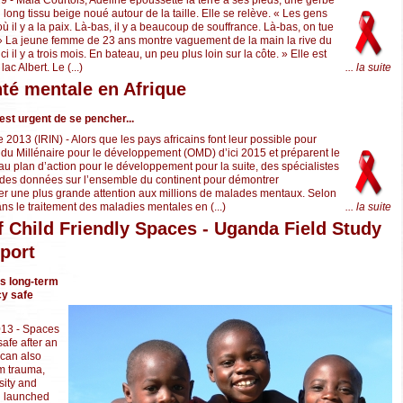
n long tissu beige noué autour de la taille. Elle se relève. « Les gens
ù il y a la paix. Là-bas, il y a beaucoup de souffrance. Là-bas, on tue
» La jeune femme de 23 ans montre vaguement de la main la rive du
ici il y a trois mois. En bateau, un peu plus loin sur la côte. » Elle est
ac Albert. Le (...)
... la suite
nté mentale en Afrique
 est urgent de se pencher...
2013 (IRIN) - Alors que les pays africains font leur possible pour
s du Millénaire pour le développement (OMD) d’ici 2015 et préparent le
au plan d’action pour le développement pour la suite, des spécialistes
t des données sur l’ensemble du continent pour démontrer
er une plus grande attention aux millions de malades mentaux. Selon
dans le traitement des maladies mentales en (...)
... la suite
f Child Friendly Spaces - Uganda Field Study
port
s long-term
cy safe
013 - Spaces
safe after an
 can also
m trauma,
ity and
h launched