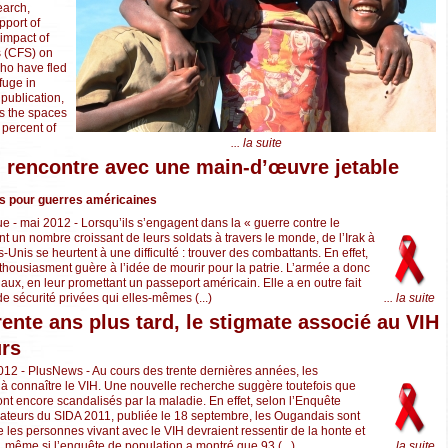
earch,
pport of
impact of
s (CFS) on
ho have fled
fuge in
publication,
ls the spaces
 percent of
... la suite
 rencontre avec une main-d’œuvre jetable
ns pour guerres américaines
 - mai 2012 - Lorsqu’ils s’engagent dans la « guerre contre le
nt un nombre croissant de leurs soldats à travers le monde, de l’Irak à
s-Unis se heurtent à une difficulté : trouver des combattants. En effet,
nthousiasment guère à l’idée de mourir pour la patrie. L’armée a donc
ux, en leur promettant un passeport américain. Elle a en outre fait
e sécurité privées qui elles-mêmes (...)
... la suite
ente ans plus tard, le stigmate associé au VIH
urs
12 - PlusNews - Au cours des trente dernières années, les
à connaître le VIH. Une nouvelle recherche suggère toutefois que
nt encore scandalisés par la maladie. En effet, selon l’Enquête
icateurs du SIDA 2011, publiée le 18 septembre, les Ougandais sont
 les personnes vivant avec le VIH devraient ressentir de la honte et
si, même si l’enquête de population a montré que 93 (...)
... la suite