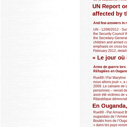
UN Report on
affected by 
And few answers in 
UN - 12/06/2012 - Sum
the Security Council 
the Secretary-General
children and armed con
emphasis on cross-bor
February 2012, details 
« Le jour où
Arme de guerre lors 
Réfugiées en Ougand
Rue89 / Par Maryline 
nous allons jouir », a
2009. Le calvaire de 
personnes – venait d
avoir été victimes de 
République démocrati
En Ouganda, 
Rue89 - Par Arnaud B
ougandais de l’Armée
Boutés hors de l’Ouga
» dans les pays vois