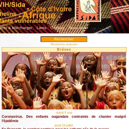
nts à télécharger
Liens
Contact
Nous aider
...
Recherche avancée
Brèves
mardi 5 mai
Coronavirus. Des enfants ougandais contraints de chanter malgré
l’épidémie
jeudi 16 juillet