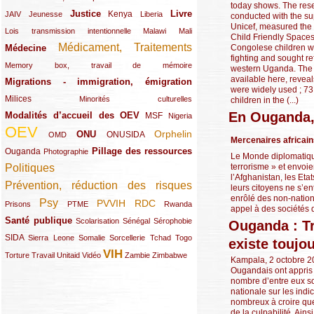
today shows. The res
Justice
Livre
(10/289)
(21/289)
(65/289)
(35/289)
(25/289)
(62/289)
Kenya
JAIV
Jeunesse
Liberia
conducted with the su
Unicef, measured the 
(24/289)
(11/289)
(21/289)
Lois transmission intentionnelle
Malawi
Mali
Child Friendly Space
Médicament, Traitements
Congolese children w
Médecine
(62/289)
(142/289)
fighting and sought re
(11/289)
Memory box, travail de mémoire
western Uganda. The 
available here, revea
Migrations - immigration, émigration
(67/289)
were widely used ; 73
Milices
(34/289)
(15/289)
Minorités culturelles
children in the (...)
En Ouganda,
Modalités d’accueil des OEV
(58/289)
(54/289)
(27/289)
MSF
Nigeria
OEV
(269/289)
(26/289)
(58/289)
(44/289)
(112/289)
Orphelin
ONU
ONUSIDA
OMD
Mercenaires africai
Pillage des ressources
Ouganda
(29/289)
(27/289)
(77/289)
Photographie
Le Monde diplomatique
terrorisme » et envoie
Politiques
(120/289)
l’Afghanistan, les Etat
Prévention, réduction des risques
(131/289)
leurs citoyens ne s’e
enrôlé des non-nationa
Psy
PVVIH
RDC
(22/289)
(119/289)
(12/289)
(111/289)
(104/289)
(23/289)
Prisons
PTME
Rwanda
appel à des sociétés d
Santé publique
(59/289)
(9/289)
(13/289)
(19/289)
Scolarisation
Sénégal
Sérophobie
Ouganda : Tr
SIDA
(29/289)
(13/289)
(12/289)
(19/289)
(10/289)
(15/289)
Sierra Leone
Somalie
Sorcellerie
Tchad
Togo
existe toujo
VIH
(17/289)
(21/289)
(26/289)
(23/289)
(154/289)
(12/289)
(21/289)
Torture
Travail
Unitaid
Vidéo
Zambie
Zimbabwe
Kampala, 2 octobre 20
Ougandais ont appris 
nombre d’entre eux so
nationale sur les ind
nombreux à croire que
de la culpabilité. Ain