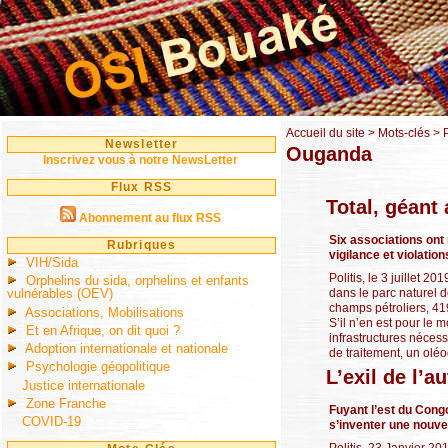
Accueil du site
> Mots-clés >
Newsletter
Ouganda
Inscrivez vous à notre NewsLetter
Flux RSS
Total, géant
Abonnement au flux RSS
Six associations ont
Rubriques
vigilance et violati
VIH/Sida
Politis, le 3 juillet 
Orphelins du sida, orphelins et enfants
dans le parc naturel 
vulnérables (OEV)
champs pétroliers, 41
Associations, Mobilisations
S’il n’en est pour le 
Et en Afrique, on dit quoi ?
infrastructures nécessa
Adoption internationale et nationale
de traitement, un oléod
Psychologie géopolitique
L’exil de l’a
Justice internationale
Zone Franche
Fuyant l’est du Congo
COVID-19
s’inventer une nouve
Politis, 23 Janvier 20