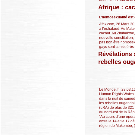
Afrique : ca
L’homosexualité est 
Afrik.com, 26 Mars 20
à l’échafaud. Au Malaw
cachot. Au Zimbabwe, l
nouvelle constitution, 
pas bon être homosexu
gays sont considérés 
Révélations 
rebelles ou
Le Monde.fr | 28.03.1
Human Rights Watch (
dans la nuit de samed
les rebelles ougandai
(LRA) de plus de 321 
du nord-est de la Ré
"Au cours d’une opérat
entre le 14 et le 17 
région de Makombo, (.