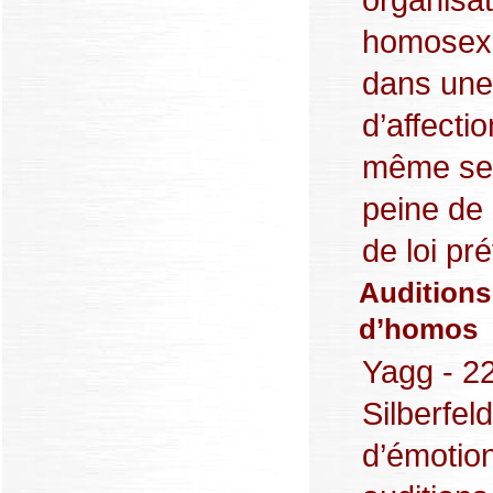
homosexue
dans une
d’affect
même sex
peine de 
de loi pré
Auditions 
d’homos
Yagg - 2
Silberfel
d’émotio