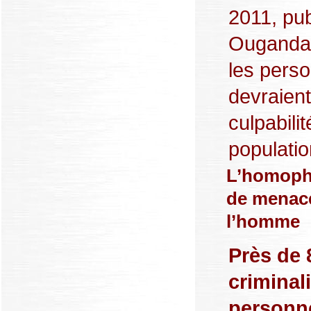
2011, pub
Ougandai
les perso
devraient
culpabili
populatio
L’homopho
de menacer
l’homme
Près de 
criminali
personn