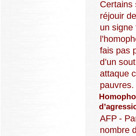
Certains 
réjouir 
un signe
l’homoph
fais pas 
d’un sout
attaque c
pauvres. R
Homophobi
d’agressi
AFP - Par
nombre d