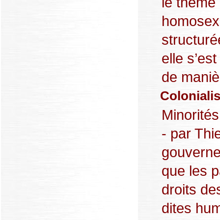
le thème 
homosexu
structuré
elle s’e
de manièr
Coloniali
Minorité
- par Thi
gouverne
que les p
droits de
dites hum