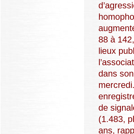
d’agress
homophob
augmenté
88 à 142
lieux pub
l’associ
dans son 
mercredi.
enregistr
de signa
(1.483, 
ans, rapp