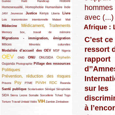
(12/289)
(15/289)
(10/289)
(49/289)
Histoire
Guinée
Haïti
Handicap
hommes a
Homosexualité, Homophobie
(44/289)
(47/289)
(34/289)
Humanitaire
Inde
Justice
Livre
(10/289)
(21/289)
(65/289)
(35/289)
(25/289)
(62/289)
Kenya
JAIV
Jeunesse
Liberia
avec (...)
(24/289)
(11/289)
(21/289)
Lois transmission intentionnelle
Malawi
Mali
Afrique :
Médicament, Traitements
Médecine
(62/289)
(142/289)
(11/289)
Memory box, travail de mémoire
C’est ce
Migrations - immigration, émigration
(67/289)
Milices
(34/289)
(15/289)
Minorités culturelles
ressort 
Modalités d’accueil des OEV
(58/289)
(54/289)
(27/289)
MSF
Nigeria
OEV
rapport
(269/289)
(26/289)
(58/289)
(44/289)
(112/289)
Orphelin
ONU
ONUSIDA
OMD
Pillage des ressources
Ouganda
(29/289)
(27/289)
(77/289)
Photographie
d’’Amne
Politiques
(120/289)
Prévention, réduction des risques
Internat
(131/289)
Psy
PVVIH
RDC
(22/289)
(119/289)
(12/289)
(111/289)
(104/289)
(23/289)
Prisons
PTME
Rwanda
sur les
Santé publique
(59/289)
(9/289)
(13/289)
(19/289)
Scolarisation
Sénégal
Sérophobie
SIDA
(29/289)
(13/289)
(12/289)
(19/289)
(10/289)
(15/289)
discrimi
Sierra Leone
Somalie
Sorcellerie
Tchad
Togo
VIH
(17/289)
(21/289)
(26/289)
(23/289)
(154/289)
(12/289)
(21/289)
Torture
Travail
Unitaid
Vidéo
Zambie
Zimbabwe
à l’enco