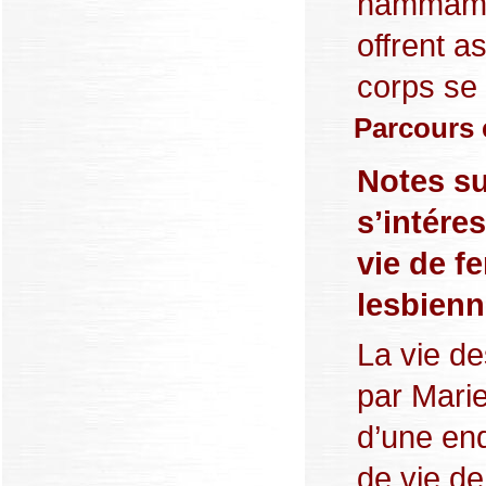
hammam e
offrent a
corps se 
Parcours 
Notes s
s’intére
vie de f
lesbienn
La vie de
par Marie
d’une en
de vie d