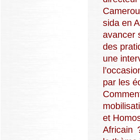
Cameroun,
sida en A
avancer 
des prat
une inter
l’occasio
par les é
Comment 
mobilisat
et Homos
Africain 