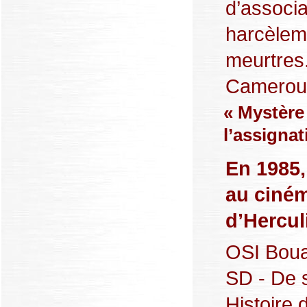
d’associa
harcèleme
meurtres
Cameroun,
« Mystère 
l’assignat
En 1985,
au ciném
d’Hercul
OSI Boua
SD - De s
Histoire 