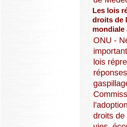
Les lois r
droits de
mondiale 
ONU - New
importan
lois répr
réponses 
gaspillag
Commissi
l’adoptio
droits de
vies, éco