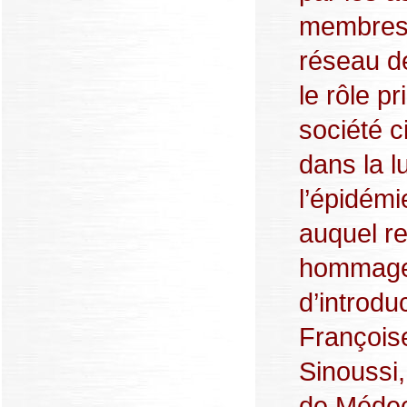
membres
réseau 
le rôle pr
société ci
dans la l
l’épidémi
auquel r
hommage
d’introdu
François
Sinoussi,
de Médeci