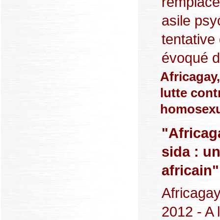
remplace
asile psy
tentative
évoqué da
Africagay,
lutte cont
homosexue
"Africag
sida : u
africain"
Africagay 
2012 - A 