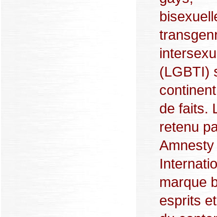
bisexuell
transgen
intersex
(LGBTI) s
continent
de faits. 
retenu pa
Amnesty
Internati
marque b
esprits et