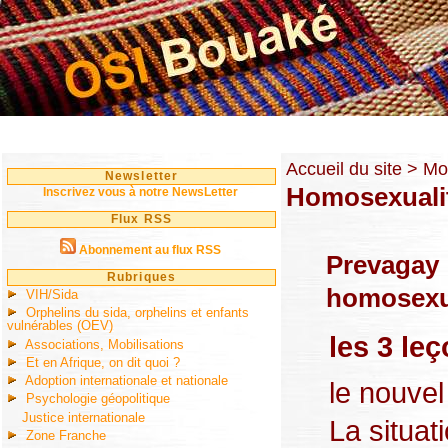
Accueil du site
> Mot
Newsletter
Homosexuali
Inscrivez vous à notre NewsLetter
Flux RSS
Abonnement au flux RSS
Prevagay 
Rubriques
homosexue
VIH/Sida
Orphelins du sida, orphelins et enfants
vulnérables (OEV)
les 3 le
Associations, Mobilisations
Et en Afrique, on dit quoi ?
Adoption internationale et nationale
le nouvel
Psychologie géopolitique
Justice internationale
La situat
Zone Franche