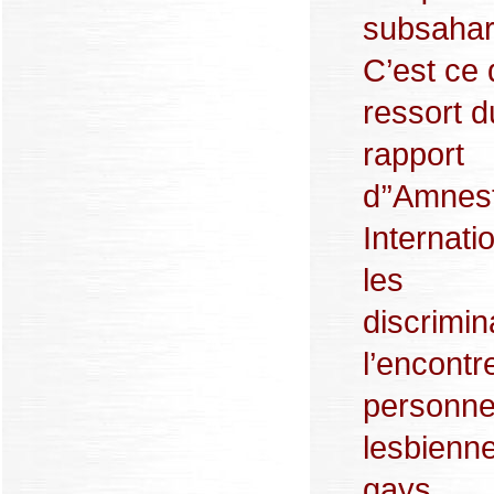
subsahar
C’est ce 
ressort d
rapport
d’’Amnes
Internati
les
discrimin
l’encontr
personn
lesbienn
gays,