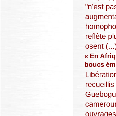
"n’est pa
augmenta
homophob
reflète p
osent (...
« En Afri
boucs émi
Libératio
recueilli
Gueboguo
cameroun
ouvrages 