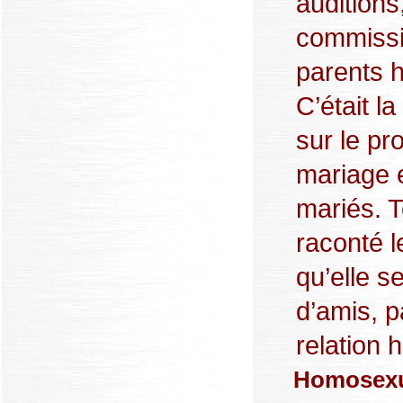
auditions
commissi
parents 
C’était l
sur le pro
mariage e
mariés. To
raconté le
qu’elle s
d’amis, p
relation 
Homosexue