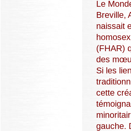
Le Monde
Breville,
naissait 
homosexue
(FHAR) q
des mœur
Si les lie
tradition
cette créa
témoignan
minoritai
gauche. D