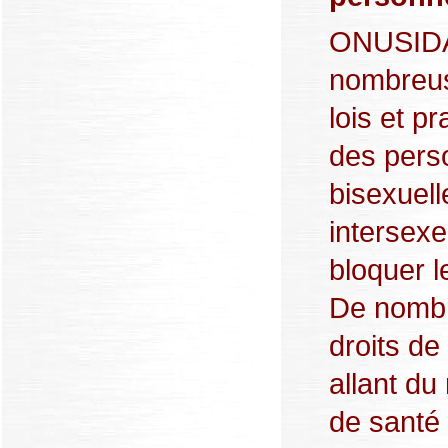
ONUSIDA 
nombreus
lois et p
des pers
bisexuell
intersexe
bloquer l
De nombr
droits de
allant du
de santé à