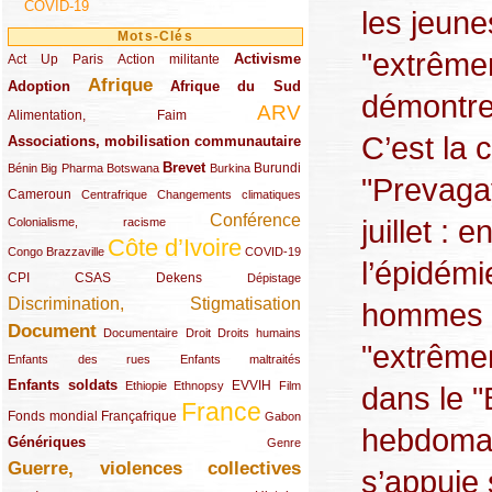
COVID-19
les jeun
Mots-Clés
"extrême
Activisme
Act Up Paris
(49/289)
(32/289)
(73/289)
Action militante
Afrique
Adoption
(82/289)
(161/289)
(73/289)
Afrique du Sud
démontre
ARV
(48/289)
(203/289)
Alimentation, Faim
C’est la 
Associations, mobilisation communautaire
(65/289)
Brevet
(13/289)
(16/289)
(9/289)
(83/289)
(18/289)
(30/289)
Burundi
Bénin
Big Pharma
Botswana
Burkina
"Prevaga
Cameroun
(47/289)
(23/289)
(10/289)
Centrafrique
Changements climatiques
Conférence
juillet : 
(19/289)
(118/289)
Colonialisme, racisme
Côte d’Ivoire
(24/289)
(263/289)
(13/289)
Congo Brazzaville
COVID-19
l’épidémi
CPI
(48/289)
(32/289)
(29/289)
(19/289)
CSAS
Dekens
Dépistage
Discrimination, Stigmatisation
hommes 
(131/289)
Document
(145/289)
(9/289)
(20/289)
(22/289)
Documentaire
Droit
Droits humains
"extrême
(21/289)
(10/289)
Enfants des rues
Enfants maltraités
Enfants soldats
(68/289)
(12/289)
(15/289)
(55/289)
(22/289)
EVVIH
Ethiopie
Ethnopsy
Film
dans le "
France
(48/289)
(39/289)
(289/289)
(12/289)
Fonds mondial
Françafrique
Gabon
hebdomad
Génériques
(59/289)
(22/289)
Genre
Guerre, violences collectives
(149/289)
s’appuie 