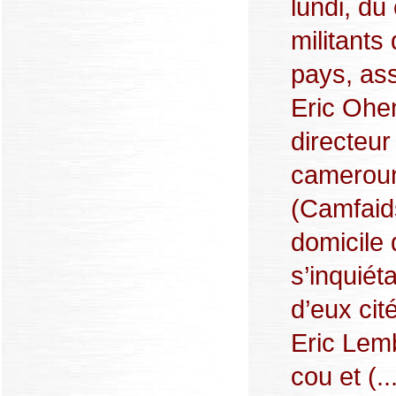
lundi, du
militants
pays, ass
Eric Ohe
directeur
camerouna
(Camfaid
domicile
s’inquiét
d’eux ci
Eric Lem
cou et (..