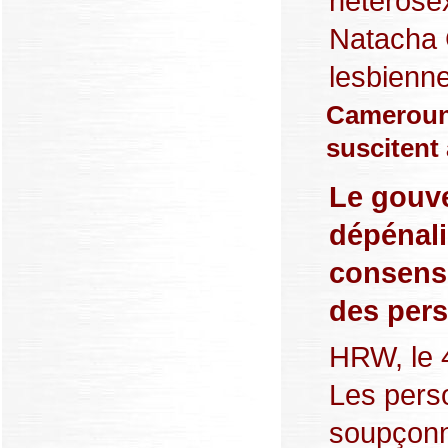
hétérose
Natacha C
lesbienne.
Cameroun
suscitent 
Le gouv
dépénali
consensu
des per
HRW, le 
Les pers
soupçonn