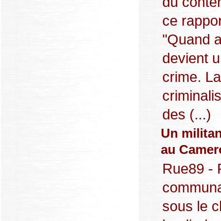
du conte
ce rappor
"Quand a
devient 
crime. La
criminali
des (...)
Un milita
au Camer
Rue89 - P
communa
sous le c