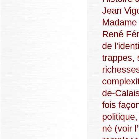
Jean Vigo
Madame S
René Fére
de l’iden
trappes, 
richesses
complexi
de-Calais
fois faço
politique
né (voir l