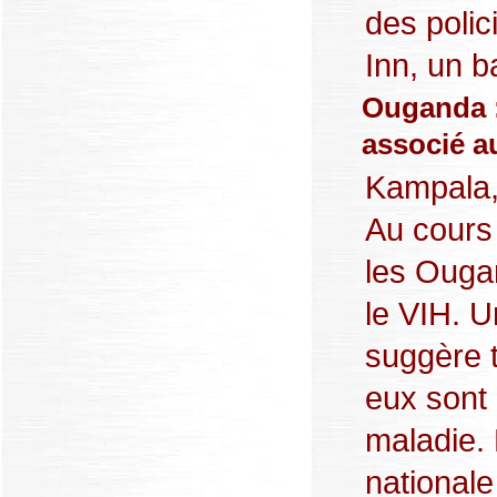
des polic
Inn, un b
Ouganda :
associé a
Kampala,
Au cours
les Ougan
le VIH. 
suggère 
eux sont 
maladie. 
nationale