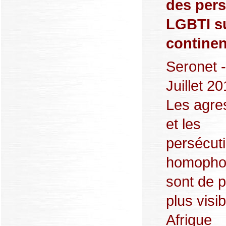
des per
LGBTI su
continen
Seronet 
Juillet 20
Les agre
et les
persécut
homopho
sont de p
plus visi
Afrique