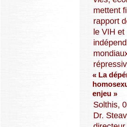
mettent f
rapport 
le VIH et
indépend
mondiaux 
répressiv
« La dépé
homosexue
enjeu »
Solthis, 0
Dr. Stea
directeur