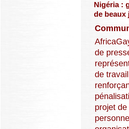
Nigéria :
de beaux j
Communi
AfricaGa
de press
représent
de travail
renforça
pénalisat
projet de
personne 
organisat