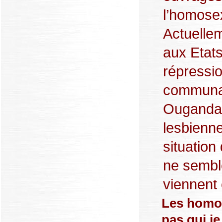
l’homosex
Actuellem
aux Etats
répressio
communau
Ouganda, 
lesbienne
situatio
ne sembl
viennent c
Les homos
pas qui je