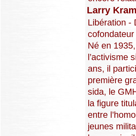
Larry Kram
Libération - 
cofondateur 
Né en 1935,
l’activisme s
ans, il parti
première gra
sida, le GM
la figure tit
entre l’homo
jeunes milit