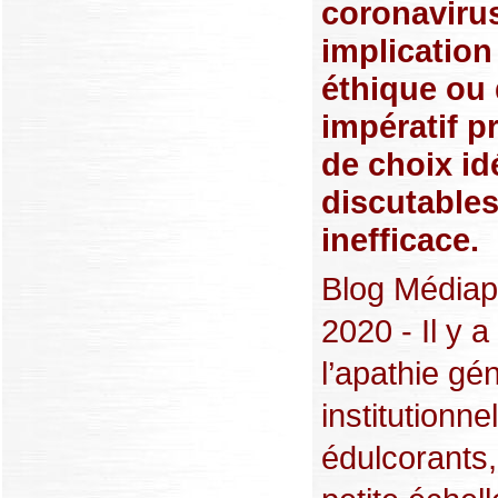
coronavirus
implication
éthique ou 
impératif p
de choix id
discutables
inefficace.
Blog Médiap
2020 - Il y 
l’apathie g
institutionn
édulcorants,