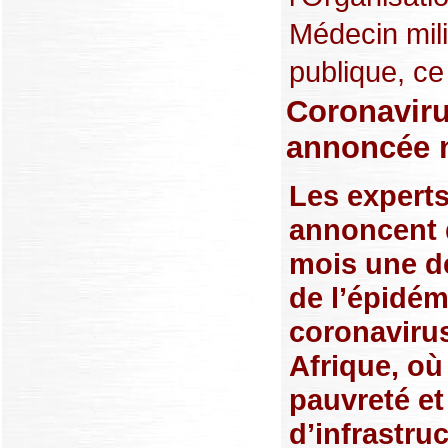
Médecin milit
publique, ce
Coronaviru
annoncée n
Les expert
annoncent 
mois une d
de l’épidém
coronaviru
Afrique, où
pauvreté e
d’infrastru