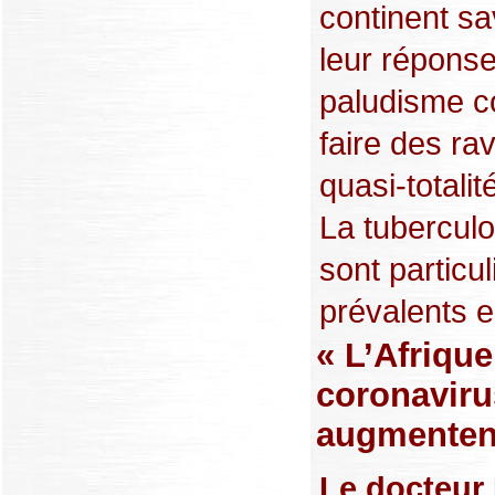
continent sa
leur réponse
paludisme c
faire des ra
quasi-totalit
La tuberculo
sont particu
prévalents en
« L’Afrique
coronaviru
augmenten
Le docteur 