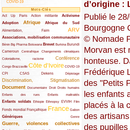
d’origine : 
COVID-19
Mots-Clés
Publié le 2
Activisme
Act Up Paris
(49/289)
(32/289)
(73/289)
Action militante
Afrique
Adoption
(82/289)
(161/289)
(73/289)
Afrique du Sud
Bourgogne C
ARV
(48/289)
(203/289)
Alimentation, Faim
© Nomade Pro
Associations, mobilisation communautaire
(65/289)
Brevet
(13/289)
(16/289)
(9/289)
(83/289)
(18/289)
(30/289)
Burundi
Bénin
Big Pharma
Botswana
Burkina
Morvan est 
Cameroun
(47/289)
(23/289)
(10/289)
Centrafrique
Changements climatiques
Conférence
honteuse. D
(19/289)
(118/289)
Colonialisme, racisme
Côte d’Ivoire
(24/289)
(263/289)
(13/289)
Congo Brazzaville
COVID-19
Frédérique 
CPI
(48/289)
(32/289)
(29/289)
(19/289)
CSAS
Dekens
Dépistage
Discrimination, Stigmatisation
des "Petits 
(131/289)
Document
(145/289)
(9/289)
(20/289)
(22/289)
Documentaire
Droit
Droits humains
les enfants 
(21/289)
(10/289)
Enfants des rues
Enfants maltraités
Enfants soldats
(68/289)
(12/289)
(15/289)
(55/289)
(22/289)
EVVIH
Ethiopie
Ethnopsy
Film
placés à la 
France
(48/289)
(39/289)
(289/289)
(12/289)
Fonds mondial
Françafrique
Gabon
des artisans
Génériques
(59/289)
(22/289)
Genre
Guerre, violences collectives
(149/289)
des pupilles