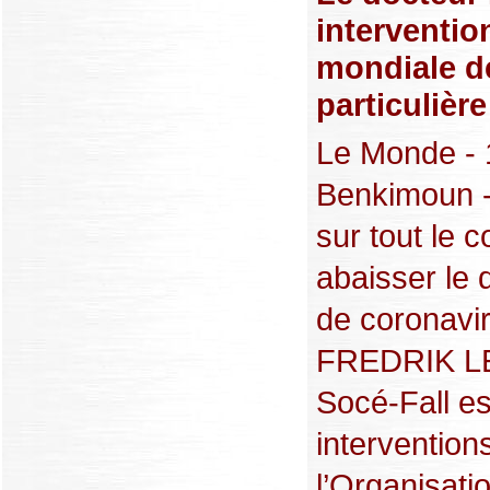
interventio
mondiale de
particulièr
Le Monde - 1
Benkimoun -
sur tout le c
abaisser le 
de coronavir
FREDRIK LE
Socé-Fall es
intervention
l’Organisati