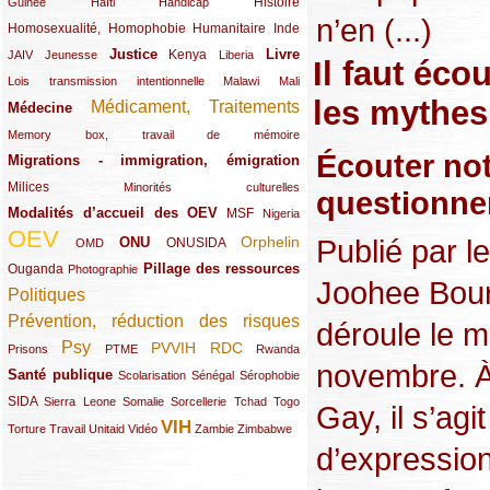
(12/289)
(15/289)
(10/289)
(49/289)
Histoire
Guinée
Haïti
Handicap
n’en (...)
Homosexualité, Homophobie
(44/289)
(47/289)
(34/289)
Humanitaire
Inde
Justice
Livre
(10/289)
(21/289)
(65/289)
(35/289)
(25/289)
(62/289)
Kenya
JAIV
Jeunesse
Liberia
Il faut éc
(24/289)
(11/289)
(21/289)
Lois transmission intentionnelle
Malawi
Mali
les mythes 
Médicament, Traitements
Médecine
(62/289)
(142/289)
(11/289)
Memory box, travail de mémoire
Écouter not
Migrations - immigration, émigration
(67/289)
Milices
(34/289)
(15/289)
Minorités culturelles
questionne
Modalités d’accueil des OEV
(58/289)
(54/289)
(27/289)
MSF
Nigeria
OEV
(269/289)
(26/289)
(58/289)
(44/289)
(112/289)
Publié par l
Orphelin
ONU
ONUSIDA
OMD
Pillage des ressources
Ouganda
(29/289)
(27/289)
(77/289)
Photographie
Joohee Bour
Politiques
(120/289)
Prévention, réduction des risques
(131/289)
déroule le m
Psy
PVVIH
RDC
(22/289)
(119/289)
(12/289)
(111/289)
(104/289)
(23/289)
Prisons
PTME
Rwanda
novembre. À 
Santé publique
(59/289)
(9/289)
(13/289)
(19/289)
Scolarisation
Sénégal
Sérophobie
SIDA
(29/289)
(13/289)
(12/289)
(19/289)
(10/289)
(15/289)
Sierra Leone
Somalie
Sorcellerie
Tchad
Togo
Gay, il s’ag
VIH
(17/289)
(21/289)
(26/289)
(23/289)
(154/289)
(12/289)
(21/289)
Torture
Travail
Unitaid
Vidéo
Zambie
Zimbabwe
d’expressio