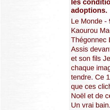
les conditi
adoptions.
Le Monde - 
Kaourou Mag
Thégonnec Lo
Assis devan
et son fils 
chaque image
tendre. Ce 1
que ces clic
Noël et de c
Un vrai bain