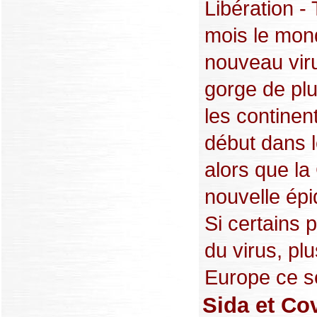
Libération -
mois le mond
nouveau viru
gorge de plu
les continen
début dans l
alors que la
nouvelle épi
Si certains 
du virus, pl
Europe ce se
Sida et Cov