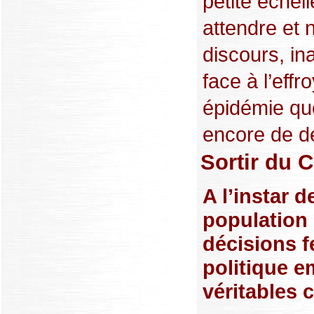
petite échell
attendre et 
discours, in
face à l’eff
épidémie que
encore de dé
Sortir du 
A l’instar d
population 
décisions f
politique e
véritables 