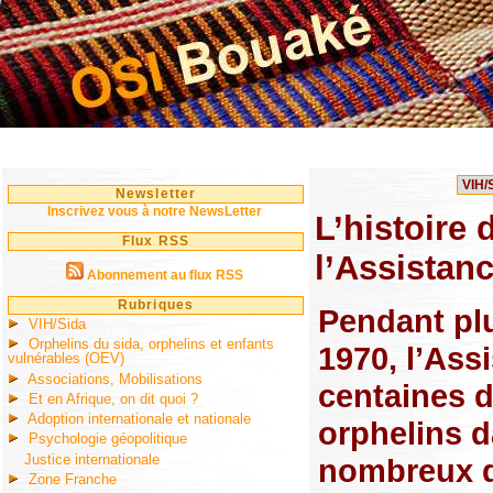
Newsletter
Inscrivez vous à notre NewsLetter
L’histoire 
Flux RSS
l’Assistan
Abonnement au flux RSS
Rubriques
Pendant plu
VIH/Sida
Orphelins du sida, orphelins et enfants
1970, l’Ass
vulnérables (OEV)
Associations, Mobilisations
centaines d
Et en Afrique, on dit quoi ?
Adoption internationale et nationale
orphelins d
Psychologie géopolitique
Justice internationale
nombreux qu
Zone Franche