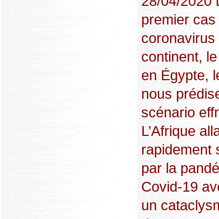
28/04/2020 
premier cas
coronavirus 
continent, le
en Égypte, l
nous prédis
scénario eff
L’Afrique alla
rapidement
par la pand
Covid-19 ave
un cataclysm