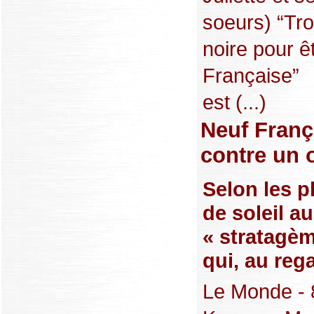
soeurs) “Tr
noire pour ê
Française”
est (...)
Neuf Franç
contre un 
Selon les p
de soleil a
« stratagèm
qui, au rega
Le Monde - 