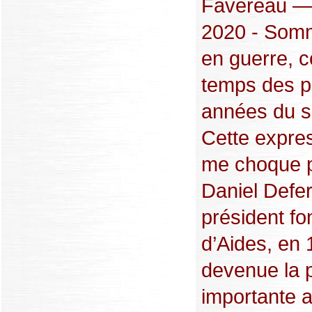
Favereau — 
2020 - Som
en guerre,
temps des p
années du s
Cette expre
me choque p
Daniel Defer
président fo
d’Aides, en 
devenue la 
importante a