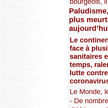
bourgeois, il
Paludisme,
plus meurt
aujourd’hu
Le continen
face à plus
sanitaires
temps, ralen
lutte contre
coronaviru
Le Monde, l
- De nombr