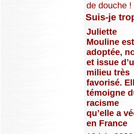
de douche ! »
Suis-je tro
Juliette
Mouline es
adoptée, no
et issue d’
milieu très
favorisé. El
témoigne d
racisme
qu’elle a v
en France