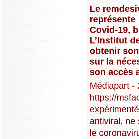
Le remdesiv
représente 
Covid-19, b
L’Institut 
obtenir son
sur la néces
son accès 
Médiapart - 
https://msfa
expérimenté 
antiviral, n
le coronavir