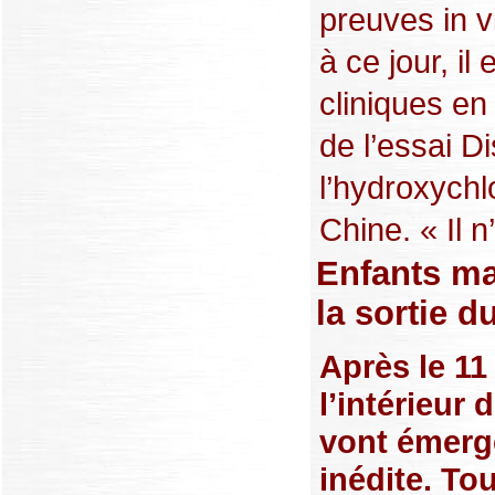
preuves in v
à ce jour, il
cliniques en
de l’essai D
l’hydroxych
Chine. « Il n’
Enfants mal
la sortie 
Après le 11
l’intérieur
vont émerg
inédite. To