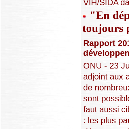
VIH/SIDA dan
"En dépi
toujours 
Rapport 201
développe
ONU - 23 Ju
adjoint aux 
de nombreux
sont possible
faut aussi ci
: les plus p