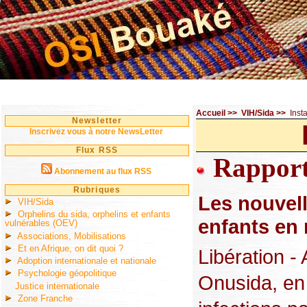
Accueil
>>
VIH/Sida
>>
Inst
Newsletter
Inscrivez vous à notre NewsLetter
Flux RSS
Rappor
Abonnement au flux RSS
Rubriques
Les nouvell
VIH/Sida
Orphelins du sida, orphelins et enfants
enfants en 
vulnérables (OEV)
Associations, Mobilisations
Et en Afrique, on dit quoi ?
Libération -
Adoption internationale et nationale
Psychologie géopolitique
Onusida, en
Justice internationale
Zone Franche