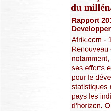
du millén
Rapport 201
Developpe
Afrik.com - 
Renouveau -
notamment, l
ses efforts e
pour le dév
statistiques
pays les ind
d’horizon. O