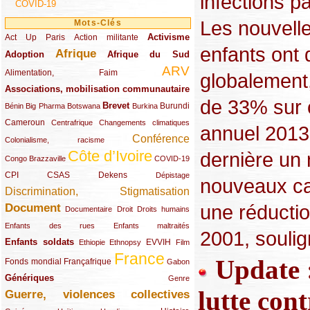
infections p
COVID-19
Les nouvelle
Mots-Clés
Activisme
Act Up Paris
(49/289)
(32/289)
(73/289)
Action militante
enfants ont
Afrique
Adoption
(82/289)
(161/289)
(73/289)
Afrique du Sud
ARV
(48/289)
(203/289)
Alimentation, Faim
globalement,
Associations, mobilisation communautaire
(65/289)
de 33% sur c
Brevet
(13/289)
(16/289)
(9/289)
(83/289)
(18/289)
(30/289)
Burundi
Bénin
Big Pharma
Botswana
Burkina
Cameroun
(47/289)
(23/289)
(10/289)
Centrafrique
Changements climatiques
annuel 2013 
Conférence
(19/289)
(118/289)
Colonialisme, racisme
Côte d’Ivoire
dernière un 
(24/289)
(263/289)
(13/289)
Congo Brazzaville
COVID-19
CPI
(48/289)
(32/289)
(29/289)
(19/289)
CSAS
Dekens
Dépistage
nouveaux cas
Discrimination, Stigmatisation
(131/289)
une réductio
Document
(145/289)
(9/289)
(20/289)
(22/289)
Documentaire
Droit
Droits humains
(21/289)
(10/289)
Enfants des rues
Enfants maltraités
2001, soulign
Enfants soldats
(68/289)
(12/289)
(15/289)
(55/289)
(22/289)
EVVIH
Ethiopie
Ethnopsy
Film
France
(48/289)
(39/289)
(289/289)
(12/289)
Update :
Fonds mondial
Françafrique
Gabon
Génériques
(59/289)
(22/289)
Genre
lutte con
Guerre, violences collectives
(149/289)