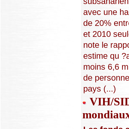
subsaharie
avec une h
de 20% entr
et 2010 seu
note le rapp
estime qu ?
moins 6,6 mi
de personne
pays (...)
VIH/SIDA
mondiau