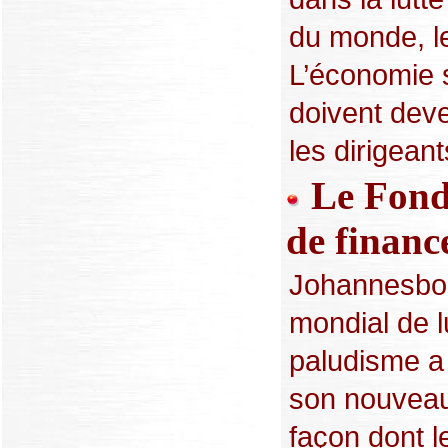
du monde, l
L’économie 
doivent deve
les dirigeant
Le Fond
de finan
Johannesbou
mondial de lu
paludisme a 
son nouveau
façon dont l