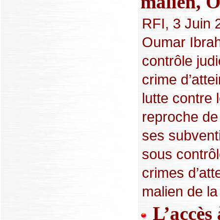
malien, 
RFI, 3 Juin 
Oumar Ibrahi
contrôle jud
crime d’atte
lutte contre 
reproche de 
ses subvent
sous contrôl
crimes d’att
malien de la
L’accès 