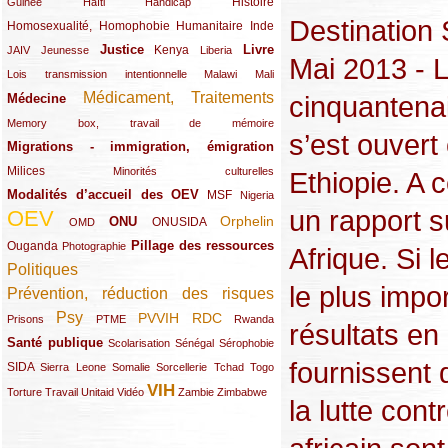
(12/289)
(15/289)
(10/289)
(49/289)
Histoire
Guinée
Haïti
Handicap
Destination
Homosexualité, Homophobie
(44/289)
(47/289)
(34/289)
Humanitaire
Inde
Justice
Livre
(10/289)
(21/289)
(65/289)
(35/289)
(25/289)
(62/289)
Kenya
JAIV
Jeunesse
Liberia
Mai 2013 -
(24/289)
(11/289)
(21/289)
Lois transmission intentionnelle
Malawi
Mali
Médicament, Traitements
cinquantenai
Médecine
(62/289)
(142/289)
(11/289)
Memory box, travail de mémoire
s’est ouver
Migrations - immigration, émigration
(67/289)
Milices
(34/289)
(15/289)
Minorités culturelles
Ethiopie. A 
Modalités d’accueil des OEV
(58/289)
(54/289)
(27/289)
MSF
Nigeria
un rapport s
OEV
(269/289)
(26/289)
(58/289)
(44/289)
(112/289)
Orphelin
ONU
ONUSIDA
OMD
Pillage des ressources
Ouganda
(29/289)
(27/289)
(77/289)
Photographie
Afrique. Si 
Politiques
(120/289)
le plus imp
Prévention, réduction des risques
(131/289)
Psy
PVVIH
RDC
(22/289)
(119/289)
(12/289)
(111/289)
(104/289)
(23/289)
Prisons
PTME
Rwanda
résultats en
Santé publique
(59/289)
(9/289)
(13/289)
(19/289)
Scolarisation
Sénégal
Sérophobie
fournissent 
SIDA
(29/289)
(13/289)
(12/289)
(19/289)
(10/289)
(15/289)
Sierra Leone
Somalie
Sorcellerie
Tchad
Togo
VIH
(17/289)
(21/289)
(26/289)
(23/289)
(154/289)
(12/289)
(21/289)
Torture
Travail
Unitaid
Vidéo
Zambie
Zimbabwe
la lutte cont