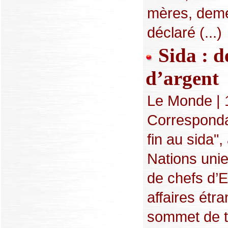
mères, deme
déclaré (...)
Sida : d
d’argent
Le Monde | 
Corresponda
fin au sida"
Nations uni
de chefs d’E
affaires étr
sommet de tr