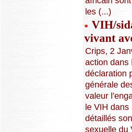
africain son
les (...)
VIH/sida
vivant av
Crips, 2 Jan
action dans l
déclaration 
générale des
valeur l’eng
le VIH dans l
détaillés son
sexuelle du 