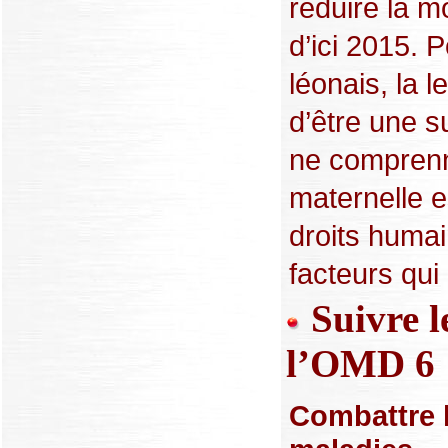
réduire la m
d’ici 2015. P
léonais, la l
d’être une 
ne comprenn
maternelle e
droits humain
facteurs qui 
Suivre l
l’OMD 6
Combattre l