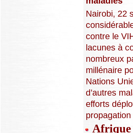
maladies
Nairobi, 22
considérable
contre le VI
lacunes à c
nombreux pay
millénaire p
Nations Unie
d’autres mal
efforts dépl
propagation 
Afrique :