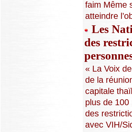
faim Même si
atteindre l’o
Les Nati
des restr
personnes
« La Voix de
de la réunio
capitale tha
plus de 100 
des restrict
avec VIH/Sid