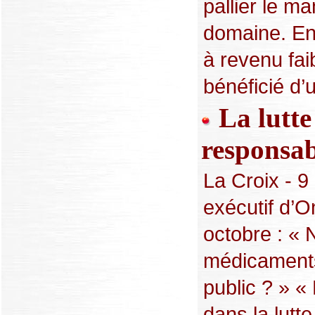
pallier le m
domaine. En
à revenu fai
bénéficié d’u
La lutte
responsab
La Croix - 9
exécutif d’O
octobre : « 
médicaments
public ? » «
dans la lutte