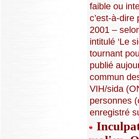
faible ou int
c’est-à-dire
2001 – selo
intitulé ‘Le 
tournant pou
publié aujou
commun des 
VIH/sida (O
personnes (c
enregistré su
Inculpat