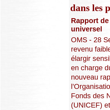
dans les 
Rapport de 
universel
OMS - 28 Se
revenu faibl
élargir sens
en charge du
nouveau rapp
l’Organisati
Fonds des N
(UNICEF) e