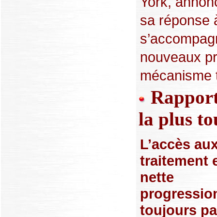
York, annonc
sa réponse 
s’accompagn
nouveaux pro
mécanisme tr
Rapport
la plus t
L’accès au
traitement 
nette
progression
toujours p