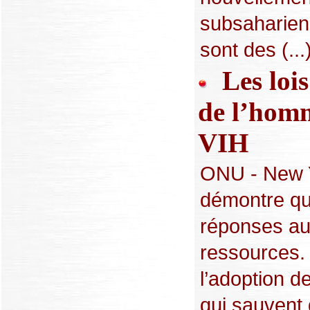
subsaharien
sont des (...
Les lois 
de l’homm
VIH
ONU - New Yo
démontre que
réponses au 
ressources.
l’adoption d
qui sauvent 