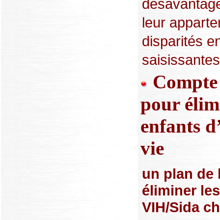
désavantagés
leur appart
disparités e
saisissantes.
Compte à
pour élimi
enfants d
vie
un plan de 
éliminer le
VIH/Sida ch