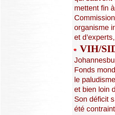
mettent fin 
Commission m
organisme i
et d’experts,
VIH/SID
Johannesbur
Fonds mondia
le paludisme
et bien loin
Son déficit s
été contrain