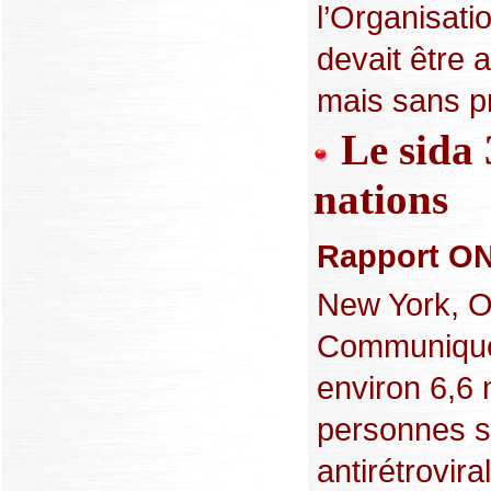
l’Organisati
devait être 
mais sans pr
Le sida 
nations
Rapport O
New York, O
Communiqué 
environ 6,6 
personnes s
antirétrovir