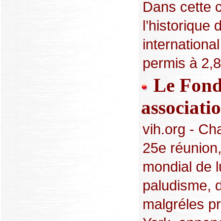
Dans cette 
l’historiqu
international
permis à 2,8 
Le Fonds
associati
vih.org - Ch
25e réunion,
mondial de lu
paludisme, d
malgréles p