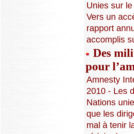
Unies sur le
Vers un accè
rapport annu
accomplis sur
Des mili
pour l’am
Amnesty Int
2010 - Les d
Nations unie
que les diri
mal à tenir l