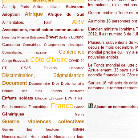
Mots-Clés
les malades, n’existent pas
Activisme
Act Up Paris
(49/289)
(32/289)
(73/289)
Action militante
Oumar Ibrahima Touré est ob
Afrique
Adoption
(82/289)
(161/289)
(73/289)
Afrique du Sud
ARV
Au moins 16 personnes ont d
(48/289)
(203/289)
Alimentation, Faim
L’ancien ministre Ibrahima To
Associations, mobilisation communautaire
(65/289)
2012, il est numéro 3 de l’U
Brevet
(13/289)
(16/289)
(9/289)
(83/289)
(18/289)
(30/289)
Burundi
Bénin
Big Pharma
Botswana
Burkina
Plusieurs subventions du Fo
Cameroun
(47/289)
(23/289)
(10/289)
Centrafrique
Changements climatiques
depuis le mois décembre. Ma
Conférence
mondial précise qu’il n’y a
(19/289)
(118/289)
Colonialisme, racisme
nouvelles entités.
Côte d’Ivoire
(24/289)
(263/289)
(13/289)
Congo Brazzaville
COVID-19
Le Fonds mondial de lutte c
CPI
(48/289)
(32/289)
(29/289)
(19/289)
CSAS
Dekens
Dépistage
Actuellement, 33 pays sur l
contrôle financier : la Côte 
Discrimination, Stigmatisation
(131/289)
Document
Sur les 18 milliards de doll
(145/289)
(9/289)
(20/289)
(22/289)
Documentaire
Droit
Droits humains
demande le remboursement
(21/289)
(10/289)
Enfants des rues
Enfants maltraités
Enfants soldats
(68/289)
(12/289)
(15/289)
(55/289)
(22/289)
EVVIH
Ethiopie
Ethnopsy
Film
France
(48/289)
(39/289)
(289/289)
(12/289)
Ajouter un commentaire à
Fonds mondial
Françafrique
Gabon
Génériques
(59/289)
(22/289)
Genre
Guerre, violences collectives
(149/289)
(12/289)
(15/289)
(10/289)
(49/289)
Histoire
Guinée
Haïti
Handicap
Homosexualité, Homophobie
(44/289)
(47/289)
(34/289)
Humanitaire
Inde