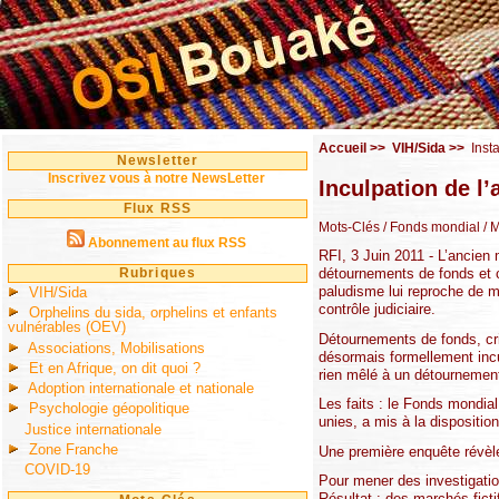
Accueil
>>
VIH/Sida
>>
Inst
Newsletter
Inscrivez vous à notre NewsLetter
Inculpation de l
Flux RSS
Mots-Clés
/ Fonds mondial
/ M
Abonnement au flux RSS
RFI, 3 Juin 2011 - L’ancien 
Rubriques
détournements de fonds et c
paludisme lui reproche de m
VIH/Sida
contrôle judiciaire.
Orphelins du sida, orphelins et enfants
vulnérables (OEV)
Détournements de fonds, cri
Associations, Mobilisations
désormais formellement incul
Et en Afrique, on dit quoi ?
rien mêlé à un détournement 
Adoption internationale et nationale
Les faits : le Fonds mondial
Psychologie géopolitique
unies, a mis à la dispositio
Justice internationale
Zone Franche
Une première enquête révèl
COVID-19
Pour mener des investigati
Résultat : des marchés fict