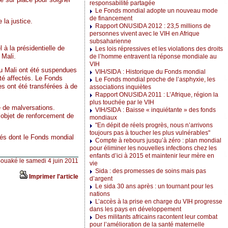
responsabilité partagée
Le Fonds mondial adopte un nouveau mode
de financement
la justice.
Rapport ONUSIDA 2012 : 23,5 millions de
personnes vivent avec le VIH en Afrique
subsaharienne
 à la présidentielle de
Les lois répressives et les violations des droits
 Mali.
de l’homme entravent la réponse mondiale au
VIH
au Mali ont été suspendues
VIH/SIDA : Historique du Fonds mondial
té affectés. Le Fonds
Le Fonds mondial proche de l’asphyxie, les
s ont été transférées à de
associations inquiètes
Rapport ONUSIDA 2011 : L’Afrique, région la
plus touchée par le VIH
e de malversations.
VIH/SIDA : Baisse « inquiétante » des fonds
’objet de renforcement de
mondiaux
"En dépit de réels progrès, nous n’arrivons
toujours pas à toucher les plus vulnérables"
rnés dont le Fonds mondial
Compte à rebours jusqu’à zéro : plan mondial
pour éliminer les nouvelles infections chez les
enfants d’ici à 2015 et maintenir leur mère en
Bouaké le samedi 4 juin 2011
vie
Sida : des promesses de soins mais pas
Imprimer l'article
d’argent
Le sida 30 ans après : un tournant pour les
nations
L’accès à la prise en charge du VIH progresse
dans les pays en développement
Des militants africains racontent leur combat
pour l’amélioration de la santé maternelle