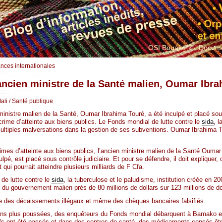
OSI Bouaké ?
Docume
ances internationales
’ancien ministre de la Santé malien, Oumar Ibr
ali
/ Santé publique
ministre malien de la Santé, Oumar Ibrahima Touré, a été inculpé et placé sous
rime d’atteinte aux biens publics. Le Fonds mondial de lutte contre le
sida
, l
ultiples malversations dans la gestion de ses subventions. Oumar Ibrahima T
mes d’atteinte aux biens publics, l’ancien ministre malien de la Santé Oumar
pé, est placé sous contrôle judiciaire. Et pour se défendre, il doit expliquer, 
qui pourrait atteindre plusieurs milliards de F Cfa.
 de lutte contre le
sida
, la tuberculose et le paludisme, institution créée en 200
n du gouvernement malien près de 80 millions de dollars sur 123 millions de do
e des décaissements illégaux et même des chèques bancaires falsifiés.
ons plus poussées, des enquêteurs du Fonds mondial débarquent à Bamako et 
ifs ont été passés et dans des centres de santé, des médicaments censés êtr