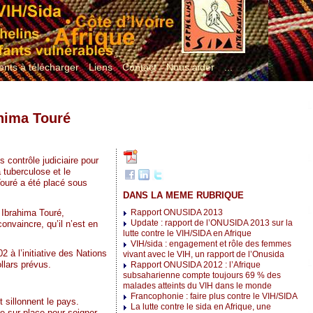
nts à télécharger
Liens
Contact
Nous aider
...
ahima Touré
 contrôle judiciaire pour
a tuberculose et le
ouré a été placé sous
DANS LA MEME RUBRIQUE
 Ibrahima Touré,
Rapport ONUSIDA 2013
Update : rapport de l’ONUSIDA 2013 sur la
convaincre, qu’il n’est en
lutte contre le VIH/SIDA en Afrique
VIH/sida : engagement et rôle des femmes
2 à l’initiative des Nations
vivant avec le VIH, un rapport de l’Onusida
llars prévus.
Rapport ONUSIDA 2012 : l’Afrique
subsaharienne compte toujours 69 % des
malades atteints du VIH dans le monde
Francophonie : faire plus contre le VIH/SIDA
sillonnent le pays.
La lutte contre le sida en Afrique, une
e sur place pour soigner