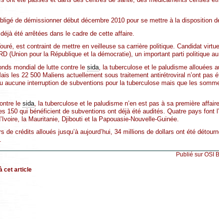
.
ligé de démissionner début décembre 2010 pour se mettre à la disposition de 
éjà été arrêtées dans le cadre de cette affaire.
uré, est contraint de mettre en veilleuse sa carrière politique. Candidat virtuel
RD (Union pour la République et la démocratie), un important parti politique au
nds mondial de lutte contre le
sida
, la tuberculose et le paludisme allouées 
is les 22 500 Maliens actuellement sous traitement antirétroviral n’ont pas é
 eu aucune interruption de subventions pour la tuberculose mais que les somme
ontre le
sida
, la tuberculose et le paludisme n’en est pas à sa première affair
es 150 qui bénéficient de subventions ont déjà été audités. Quatre pays font l
d’Ivoire, la Mauritanie, Djibouti et la Papouasie-Nouvelle-Guinée.
ars de crédits alloués jusqu’à aujourd’hui, 34 millions de dollars ont été détou
.
Publié sur OSI 
 cet article