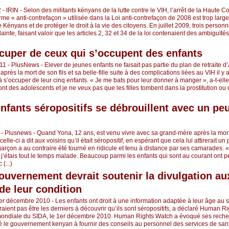
 - IRIN - Selon des militants kényans de la lutte contre le VIH, l’arrêt de la Haute C
erme « anti-contrefaçon » utilisée dans la Loi anti-contrefaçon de 2008 est trop larg
 Kényans et de protéger le droit à la vie des citoyens. En juillet 2009, trois personn
nte, faisant valoir que les articles 2, 32 et 34 de la loi contenaient des ambiguïtés 
cuper de ceux qui s’occupent des enfants
11 - PlusNews - Elever de jeunes enfants ne faisait pas partie du plan de retraite 
rès la mort de son fils et sa belle-fille suite à des complications liées au VIH il y 
à s’occuper de leur cinq enfants. « Je me bats pour leur donner à manger », a-t-elle
ont des adolescents et je ne veux pas que les filles tombent dans la prostitution ou
enfants séropositifs se débrouillent avec un peu
1 - Plusnews - Quand Yona, 12 ans, est venu vivre avec sa grand-mère après la mort
elle-ci a dit aux voisins qu’il était séropositif, en espérant que cela lui attirerait un
arçon a au contraire été tourné en ridicule et tenu à distance par ses camarades.
e j’étais tout le temps malade. Beaucoup parmi les enfants qui sont au courant ont p
(...)
ouvernement devrait soutenir la divulgation au
 de leur condition
r décembre 2010 - Les enfants ont droit à une information adaptée à leur âge au su
aient pas être les derniers à découvrir qu’ils sont séropositifs, a déclaré Human R
mondiale du SIDA, le 1er décembre 2010. Human Rights Watch a évoqué ses rech
elé le gouvernement kenyan à fournir des conseils au personnel des services de san