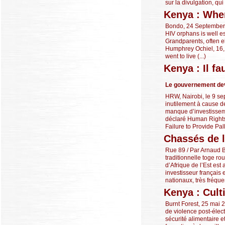
sur la divulgation, qui 
Kenya : Whe
Bondo, 24 September 
HIV orphans is well es
Grandparents, often e
Humphrey Ochiel, 16, l
went to live (...)
Kenya : Il f
Le gouvernement devr
HRW, Nairobi, le 9 se
inutilement à cause d
manque d’investissemen
déclaré Human Rights
Failure to Provide Palli
Chassés de l
Rue 89 / Par Arnaud B
traditionnelle toge r
d’Afrique de l’Est es
investisseur français 
nationaux, très fréquen
Kenya : Culti
Burnt Forest, 25 mai 
de violence post-élect
sécurité alimentaire e