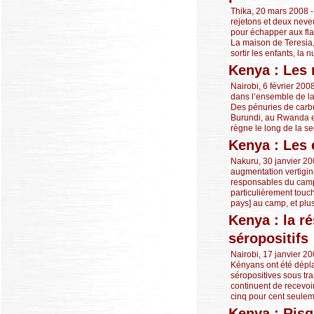
Thika, 20 mars 2008 -
rejetons et deux neveu
pour échapper aux fla
La maison de Teresia, 
sortir les enfants, la nu
Kenya : Les 
Nairobi, 6 février 20
dans l’ensemble de la 
Des pénuries de carb
Burundi, au Rwanda et
règne le long de la sec
Kenya : Les 
Nakuru, 30 janvier 20
augmentation vertigin
responsables du camp, 
particulièrement touc
pays] au camp, et plus
Kenya : la r
séropositifs
Nairobi, 17 janvier 2
Kényans ont été déplac
séropositives sous tra
continuent de recevoi
cinq pour cent seuleme
Kenya : Risq