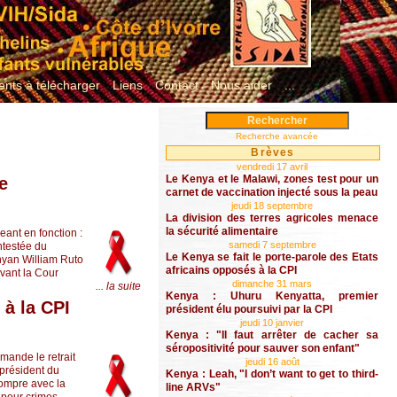
nts à télécharger
Liens
Contact
Nous aider
...
Recherche avancée
Brèves
vendredi 17 avril
Le Kenya et le Malawi, zones test pour un
e
carnet de vaccination injecté sous la peau
jeudi 18 septembre
La division des terres agricoles menace
la sécurité alimentaire
eant en fonction :
samedi 7 septembre
ntestée du
Le Kenya se fait le porte-parole des Etats
nyan William Ruto
africains opposés à la CPI
evant la Cour
dimanche 31 mars
... la suite
Kenya : Uhuru Kenyatta, premier
 à la CPI
président élu poursuivi par la CPI
jeudi 10 janvier
Kenya : "Il faut arrêter de cacher sa
séropositivité pour sauver son enfant"
ande le retrait
jeudi 16 août
-président du
Kenya : Leah, "I don’t want to get to third-
rompre avec la
line ARVs"
 pour crimes