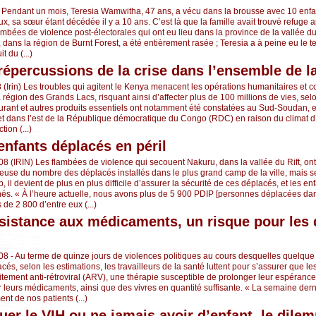
 Pendant un mois, Teresia Wamwitha, 47 ans, a vécu dans la brousse avec 10 enfan
x, sa sœur étant décédée il y a 10 ans. C’est là que la famille avait trouvé refuge a
mbées de violence post-électorales qui ont eu lieu dans la province de la vallée du
dans la région de Burnt Forest, a été entièrement rasée ; Teresia a à peine eu le t
it du (...)
répercussions de la crise dans l’ensemble de l
08 (Irin) Les troubles qui agitent le Kenya menacent les opérations humanitaires et
région des Grands Lacs, risquant ainsi d’affecter plus de 100 millions de vies, selo
urant et autres produits essentiels ont notamment été constatées au Sud-Soudan,
 dans l’est de la République démocratique du Congo (RDC) en raison du climat d’
tion (...)
enfants déplacés en péril
08 (IRIN) Les flambées de violence qui secouent Nakuru, dans la vallée du Rift, on
euse du nombre des déplacés installés dans le plus grand camp de la ville, mais s
il devient de plus en plus difficile d’assurer la sécurité de ces déplacés, et les en
hés. « À l’heure actuelle, nous avons plus de 5 900 PDIP [personnes déplacées dan
 de 2 800 d’entre eux (...)
ésistance aux médicaments, un risque pour les
008 - Au terme de quinze jours de violences politiques au cours desquelles quelqu
és, selon les estimations, les travailleurs de la santé luttent pour s’assurer que l
itement anti-rétroviral (ARV), une thérapie susceptible de prolonger leur espérance
r leurs médicaments, ainsi que des vivres en quantité suffisante. « La semaine dern
nt de nos patients (...)
uer le VIH ou ne jamais avoir d’enfant, le dil