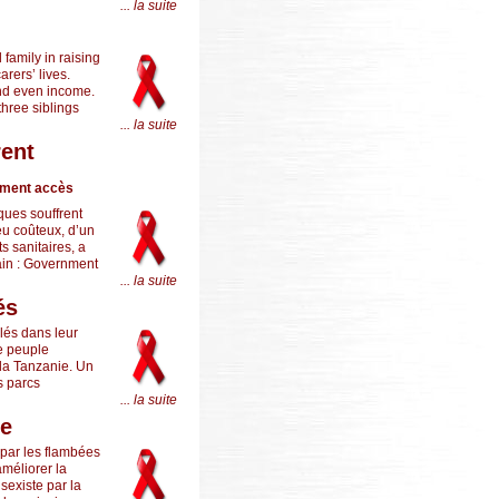
... la suite
amily in raising
arers’ lives.
and even income.
three siblings
... la suite
rent
rement accès
ques souffrent
eu coûteux, d’un
s sanitaires, a
ain : Government
... la suite
és
lés dans leur
e peuple
 la Tanzanie. Un
s parcs
... la suite
re
 par les flambées
améliorer la
sexiste par la