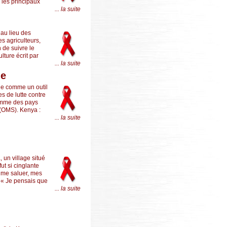
i les principaux
... la suite
 au lieu des
s agriculteurs,
 de suivre le
lture écrit par
... la suite
ne
ue comme un outil
es de lutte contre
 comme des pays
 (OMS). Kenya :
... la suite
un village situé
ut si cinglante
t me saluer, mes
. « Je pensais que
... la suite