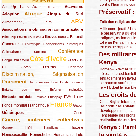
Mots-Clés
contre l’humanité comm
Activisme
Act Up Paris
(49/289)
(32/289)
(73/289)
Action militante
Préservatif 
Afrique
Adoption
(82/289)
(161/289)
(73/289)
Afrique du Sud
ARV
(48/289)
(203/289)
Tolé des religieux de
Alimentation, Faim
Afrik.com - jeudi 21 
Associations, mobilisation communautaire
(65/289)
le préservatif a dû êt
Brevet
(13/289)
(16/289)
(9/289)
(83/289)
(18/289)
(30/289)
Burundi
Bénin
Big Pharma
Botswana
Burkina
indignés, réclament le
tollé au Kenya. Financ
Cameroun
(47/289)
(23/289)
(10/289)
Centrafrique
Changements climatiques
en cas de rapports (...
Conférence
(19/289)
(118/289)
Colonialisme, racisme
Des militants
Côte d’Ivoire
(24/289)
(263/289)
(13/289)
Congo Brazzaville
COVID-19
Kenya
CPI
(48/289)
(32/289)
(29/289)
(19/289)
CSAS
Dekens
Dépistage
Bomet -26 février 2013
l’élection présidentie
Discrimination, Stigmatisation
(131/289)
engagement en faveur 
Document
(145/289)
(9/289)
(20/289)
(22/289)
Documentaire
Droit
Droits humains
s’annonce serrée, les
le VIH, dont le nombre 
(21/289)
(10/289)
Enfants des rues
Enfants maltraités
Les droits d
Enfants soldats
(68/289)
(12/289)
(15/289)
(55/289)
(22/289)
EVVIH
Ethiopie
Ethnopsy
Film
Child Rights Internat
France
(48/289)
(39/289)
(289/289)
(12/289)
Fonds mondial
Françafrique
Gabon
les droits des enfants.
développement, et au m
Génériques
(59/289)
(22/289)
Genre
l’ensemble des droits
Guerre, violences collectives
réalisation de tous les 
(149/289)
Kenya : l’arr
(12/289)
(15/289)
(10/289)
(49/289)
Histoire
Guinée
Haïti
Handicap
la santé »
Homosexualité, Homophobie
(44/289)
(47/289)
(34/289)
Humanitaire
Inde