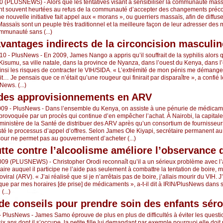
0 (PLUSNEWS) - Alors que les tentatives visant à sensibiliser la communauté mas
nt souvent heurtées au refus de la communauté d’accepter des changements préco
 nouvelle initiative fait appel aux « morans », ou guerriers massaïs, afin de diffu
Massaïs sont un peuple très traditionnel et la meilleure façon de leur adresser des
ommunauté sans (...)
avantages indirects de la circoncision masculin
0 - PlusNews - En 2009, James Nango a appris qu’il souffrait de la syphilis alors qu
Kisumu, sa ville natale, dans la province de Nyanza, dans l’ouest du Kenya, dans l’
 ainsi les risques de contracter le VIH/SIDA. « L’extrémité de mon pénis me démange
ait… Je pensais que ce n’était qu’une rougeur qui finirait par disparaître », a confi
ews. (...)
 des approvisionnements en ARV
2009 - PlusNews - Dans l’ensemble du Kenya, on assiste à une pénurie de médica
 provoquée par un procès qui continue d’en empêcher l’achat. À Nairobi, la capitale
 ministère de la Santé de distribuer des ARV après qu’un consortium de fournisseur
é le processus d’appel d’offres. Selon James Ole Kiyapi, secrétaire permanent au 
 cour ne permet pas au gouvernement d’acheter (...)
utte contre l’alcoolisme améliore l’observance
09 (PLUSNEWS) - Christopher Orodi reconnaît qu’il a un sérieux problème avec l’a
re auquel il participe ne l’aide pas seulement à combattre la tentation de boire, m
oviral (ARV). « J’ai réalisé que si je n’arrêtais pas de boire, j’allais mourir du VIH. J
 que par mes horaires [de prise] de médicaments », a-t-il dit à IRIN/PlusNews dans s
(...)
de conseils pour prendre soin des enfants séro
 - PlusNews - James Samo éprouve de plus en plus de difficultés à éviter les questi
ix ans dont il s’occupe, la petite fille lui demandant par exemple pourquoi elle doi