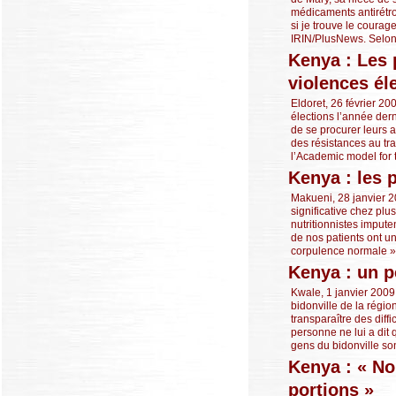
médicaments antirétro
si je trouve le courage
IRIN/PlusNews. Selon l
Kenya : Les 
violences él
Eldoret, 26 février 20
élections l’année der
de se procurer leurs a
des résistances au tr
l’Academic model for th
Kenya : les 
Makueni, 28 janvier 2
significative chez plu
nutritionnistes imput
de nos patients ont un
corpulence normale », 
Kenya : un p
Kwale, 1 janvier 2009
bidonville de la régi
transparaître des diff
personne ne lui a dit
gens du bidonville sont
Kenya : « No
portions »