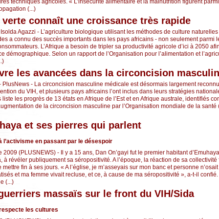
res techniques agricoles. « L’insécurité alimentaire et la malnutrition figurent parm
opagation (...)
e verte connaît une croissance très rapide
- Isolda Agazzi - L’agriculture biologique utilisant les méthodes de culture naturelles
ides a connu des succès importants dans les pays africains - non seulement parmi le
nsommateurs. L’Afrique a besoin de tripler sa productivité agricole d’ici à 2050 afin
e démographique. Selon un rapport de l’Organisation pour l’alimentation et l’agricu
.)
ivre les avancées dans la circoncision masculi
 - PlusNews - La circoncision masculine médicale est désormais largement reconn
ention du VIH, et plusieurs pays africains l’ont inclus dans leurs stratégies national
liste les progrès de 13 états en Afrique de l’Est et en Afrique australe, identifiés
 augmentation de la circoncision masculine par l’Organisation mondiale de la santé
aya et ses pierres qui parlent
à l’activisme en passant par le désespoir
009 (PLUSNEWS) - Il y a 15 ans, Dan On’gayi fut le premier habitant d’Emuhaya, 
 à révéler publiquement sa séropositivité. A l’époque, la réaction de sa collectivité f
e mettre fin à ses jours. « A l’église, je m’asseyais sur mon banc et personne n’osai
tisés et ma femme vivait recluse, et ce, à cause de ma séropositivité », a-t-il confié
 (...)
guerriers massaïs sur le front du VIH/Sida
respecte les cultures