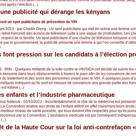
is après l’élection (...)
: une publicité qui dérange les kényans
vant un spot publicitaire de prévention du VIH
mars 2013 - par Cheikh Dieng - Un spot publicitaire qui met en scène une femme con
re retiré mercredi des écrans de télévision suite à une vague de protestation. Les che
 respect de la famille. Un spot publicitaire d’une chaîne de télévision kényane a cr
é par le gouvernement, la publicité présente une femme à qui l’on conseille d’utilis
)
 font pression sur les candidats à l’élection pr
 - IRIN - Quelques militants de la lutte contre le VIH/SIDA ont décidé de suivre les
lle kenyane dans leurs déplacements à travers le pays afin de les convaincre de ren
du traitement et des soins des personnes vivant avec le VIH. À quelques jours d’u
 militants indiquent qu’ils sont en mesure de convaincre une grande partie des Ke
est estimé (...)
es enfants et l’industrie pharmaceutique
ional Network - 03/10/2012 - Incontestablement, le rôle de la médecine est prédomin
 La Convention relative aux droits de l’enfant définit en effet clairement leurs droits 
eilleur niveau de santé possible, qui tous doivent être respectés pour qu’ils puis
 reconnus par la Convention. L’assistance médicale est par conséquent indispensa
(...)
êt de la Haute Cour sur la loi anti-contrefaçon «