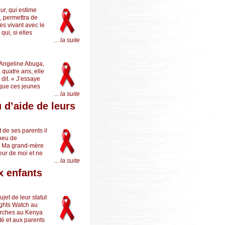
our, qui estime
e, permettra de
es vivant avec le
qui, si elles
... la suite
d’Angeline Abuga,
a quatre ans, elle
 dit. « J’essaye
 que ces jeunes
... la suite
 d’aide de leurs
 de ses parents il
 peu de
 « Ma grand-mère
eur de moi et ne
... la suite
x enfants
jet de leur statut
ights Watch au
erches au Kenya
té et aux parents