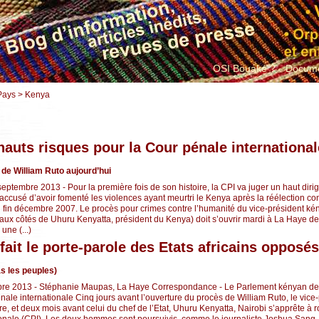
OSI Bouaké ?
Docume
Pays > Kenya
auts risques pour la Cour pénale international
de William Ruto aujourd’hui
septembre 2013 - Pour la première fois de son histoire, la CPI va juger un haut dirig
 accusé d’avoir fomenté les violences ayant meurtri le Kenya après la réélection co
 fin décembre 2007. Le procès pour crimes contre l’humanité du vice-président ké
o, aux côtés de Uhuru Kenyatta, président du Kenya) doit s’ouvrir mardi à La Haye d
une (...)
fait le porte-parole des Etats africains opposés
as les peuples)
re 2013 - Stéphanie Maupas, La Haye Correspondance - Le Parlement kényan dem
nale internationale Cinq jours avant l’ouverture du procès de William Ruto, le vice
e, et deux mois avant celui du chef de l’Etat, Uhuru Kenyatta, Nairobi s’apprête à 
onale (CPI). Les deux hommes sont poursuivis, comme le journaliste Joshua Sang,