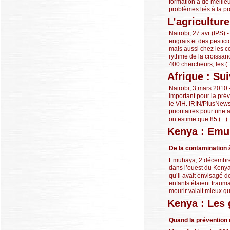
formation à de meilleu
problèmes liés à la pr
L’agricultur
Nairobi, 27 avr (IPS) 
engrais et des pestic
mais aussi chez les co
rythme de la croissanc
400 chercheurs, les (..
Afrique : Su
Nairobi, 3 mars 2010
important pour la prév
le VIH. IRIN/PlusNews 
prioritaires pour une
on estime que 85 (...)
Kenya : Emuh
De la contamination 
Emuhaya, 2 décembre 2
dans l’ouest du Kenya,
qu’il avait envisagé d
enfants étaient trauma
mourir valait mieux que
Kenya : Les 
Quand la prévention 