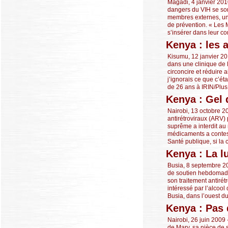
Magadi, 4 janvier 201
dangers du VIH se so
membres externes, une
de prévention. « Les 
s’insérer dans leur c
Kenya : les 
Kisumu, 12 janvier 201
dans une clinique de 
circoncire et réduire
j’ignorais ce que c’ét
de 26 ans à IRIN/PlusN
Kenya : Gel
Nairobi, 13 octobre 
antirétroviraux (ARV)
suprême a interdit au
médicaments a contest
Santé publique, si la
Kenya : La l
Busia, 8 septembre 20
de soutien hebdomadai
son traitement antirétr
intéressé par l’alcool
Busia, dans l’ouest du 
Kenya : Pas 
Nairobi, 26 juin 2009
de Mary, sa nièce de s