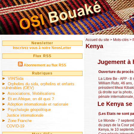
Accueil du site
> Mots-clés > 
Newsletter
Kenya
Inscrivez vous à notre NewsLetter
Flux RSS
Jugement à h
Abonnement au flux RSS
Ouverture du procès 
Rubriques
VIH/Sida
La Libre Be - AFP - 8 
William Ruto, 46 ans,
Orphelins du sida, orphelins et enfants
président Mwai Kibaki
vulnérables (OEV)
(à droite sur la phot
Associations, Mobilisations
pénale internationale, 
Et en Afrique, on dit quoi ?
Le Kenya se 
Adoption internationale et nationale
Psychologie géopolitique
(Les Etats ne sont p
Justice internationale
Zone Franche
Le Monde - 7 septemb
du pays de la Cour pé
COVID-19
Kenya, le 10 septembr
Cour pénale internati