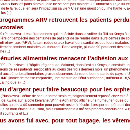
viraux tous les jours alors qu’elle ne se sent pas malade. « Comment puis-je lui 
 de le faire, quel en sera l’impact sur sa vie ? C’est une question qui me hante », a-t-
es (...)
programmes ARV retrouvent les patients perdu
ectorales
09 (Plusnews) - Les affrontements qui ont éclaté dans la vallée du Rift au Kenya à l
nière ont empêché des centaines de patients de se rendre dans leurs centres de soi
ntirétroviraux (ARV), faisant redouter aux travailleurs sanitaires que leurs malade
aitement, tombent malades, ou meurent. Par exemple, plus de 90 pour cent des pati
e (...)
pénuries alimentaires menacent l’adhésion aux
009 - PlusNews - L’hôpital régional de Makueni, dans l’est du Kenya, a constaté un
sieurs de ses patients séropositifs au cours des trois derniers mois, un phénomène 
ent aux pénuries alimentaires graves observées dans une bonne partie du pays. «
 IMC [indice de masse corporelle, une mesure de l’état nutritionnel] inférieur à 18,5,
a indiqué à (...)
eu d’argent peut faire beaucoup pour les orphe
 (PlusNews) - Vêtue de son uniforme scolaire, soigneusement repassé chez elle à
on de Kwale, sur la côte kenyane, Winnie Adhiambo affiche une humeur enjouée qui 
icultés qu’elle a dû surmonter pour pouvoir rester à l’école. Lorsque son père est d
 que sa mort était due au sida, mais l’adolescente a tiré ses propres conclusions. 
 souffrants et (...)
us avons fui avec, pour tout bagage, les vête