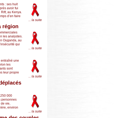
ts : ses huit
près avoir fui
 Rift, au Kenya.
emps d’en faire
... la suite
a région
 commerciales
n les analystes.
 en Ouganda, au
insécurité qui
... la suite
t entraîné une
elon les
fants sont
s leur propre
... la suite
 déplacés
e 250 000
es personnes
 de vie,
ière, environ
... la suite
emme des couples