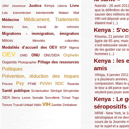
Justice
Livre
Nairobi - 26 avril 2012
(10/289)
(21/289)
(65/289)
(35/289)
(25/289)
(62/289)
Kenya
JAIV
Jeunesse
Liberia
que la définition du t
(24/289)
(11/289)
(21/289)
Lois transmission intentionnelle
Malawi
Mali
sauver des millions de
VIH ont déposé une plai
Médicament, Traitements
Médecine
(62/289)
(142/289)
étaient mal (...)
(11/289)
Memory box, travail de mémoire
Kenya : S’oc
Migrations - immigration, émigration
(67/289)
Kisumu, 21 janvier 20
Milices
(34/289)
(15/289)
âgée de 65 ans, mais ap
Minorités culturelles
s’est retrouvée seule 
Modalités d’accueil des OEV
(58/289)
(54/289)
(27/289)
MSF
Nigeria
de les guider car ce s
OEV
hommes (...)
(269/289)
(26/289)
(58/289)
(44/289)
(112/289)
Orphelin
ONU
ONUSIDA
OMD
Kenya : les 
Pillage des ressources
Ouganda
(29/289)
(27/289)
(77/289)
Photographie
amis
Politiques
(120/289)
Vihiga, 4 janvier 201
Prévention, réduction des risques
(131/289)
y a plusieurs années, c
Psy
PVVIH
RDC
compassion. Mais le g
(22/289)
(119/289)
(12/289)
(111/289)
(104/289)
(23/289)
Prisons
PTME
Rwanda
le leur a dit parce qu
Santé publique
(59/289)
(9/289)
(13/289)
(19/289)
Scolarisation
Sénégal
Sérophobie
veulent pas jouer avec 
SIDA
(29/289)
(13/289)
(12/289)
(19/289)
(10/289)
(15/289)
Kenya : Le g
Sierra Leone
Somalie
Sorcellerie
Tchad
Togo
VIH
(17/289)
(21/289)
(26/289)
(23/289)
(154/289)
(12/289)
(21/289)
Torture
Travail
Unitaid
Vidéo
Zambie
Zimbabwe
séropositifs
HRW - New York, le 1e
sérologique et ne devr
cours de la Journée 
sur le sujet et a app