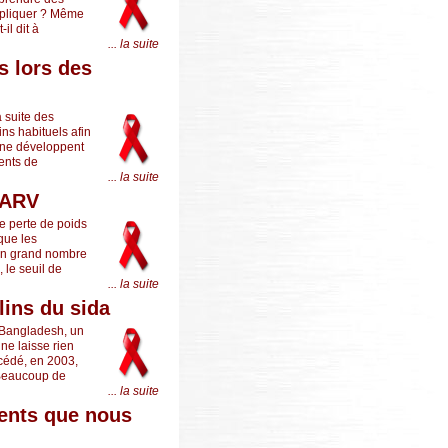
expliquer ? Même
il dit à
... la suite
s lors des
a suite des
ns habituels afin
s ne développent
ents de
... la suite
 ARV
e perte de poids
que les
 Un grand nombre
 le seuil de
... la suite
lins du sida
 Bangladesh, un
ne laisse rien
écédé, en 2003,
« Beaucoup de
... la suite
ments que nous