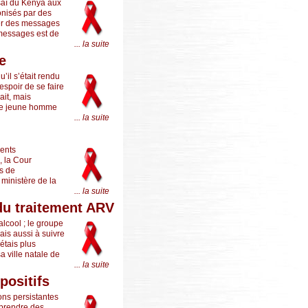
saï du Kenya aux
nisés par des
ser des messages
 messages est de
... la suite
e
’il s’était rendu
espoir de se faire
ait, mais
é le jeune homme
... la suite
ments
, la Cour
s de
ministère de la
... la suite
 du traitement ARV
lcool ; le groupe
ais aussi à suivre
’étais plus
a ville natale de
... la suite
positifs
ons persistantes
t prendre des