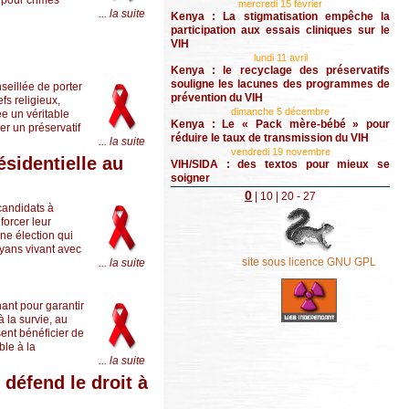
mercredi 15 février
... la suite
Kenya : La stigmatisation empêche la
participation aux essais cliniques sur le
VIH
lundi 11 avril
Kenya : le recyclage des préservatifs
souligne les lacunes des programmes de
seillée de porter
prévention du VIH
fs religieux,
dimanche 5 décembre
ée un véritable
Kenya : Le « Pack mère-bébé » pour
er un préservatif
réduire le taux de transmission du VIH
... la suite
vendredi 19 novembre
ésidentielle au
VIH/SIDA : des textos pour mieux se
soigner
0
|
10
|
20
- 27
 candidats à
forcer leur
ne élection qui
nyans vivant avec
site sous licence GNU GPL
... la suite
ant pour garantir
à la survie, au
sent bénéficier de
ble à la
... la suite
 défend le droit à