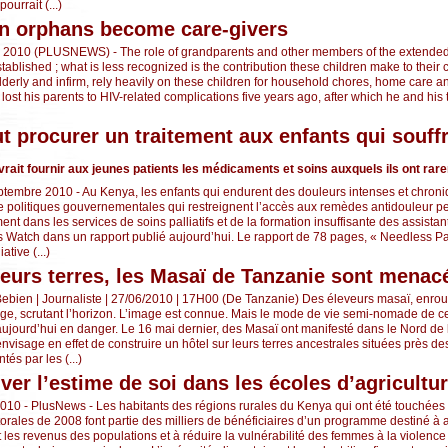
pourrait (...)
n orphans become care-givers
2010 (PLUSNEWS) - The role of grandparents and other members of the extended f
tablished ; what is less recognized is the contribution these children make to their c
lderly and infirm, rely heavily on these children for household chores, home care 
ost his parents to HIV-related complications five years ago, after which he and his 
aut procurer un traitement aux enfants qui souff
ait fournir aux jeunes patients les médicaments et soins auxquels ils ont ra
ptembre 2010 - Au Kenya, les enfants qui endurent des douleurs intenses et chroni
e politiques gouvernementales qui restreignent l’accès aux remèdes antidouleur p
t dans les services de soins palliatifs et de la formation insuffisante des assistant
 Watch dans un rapport publié aujourd’hui. Le rapport de 78 pages, « Needless P
ative (...)
eurs terres, les Masaï de Tanzanie sont menac
ebien | Journaliste | 27/06/2010 | 17H00 (De Tanzanie) Des éleveurs masaï, enrou
ouge, scrutant l’horizon. L’image est connue. Mais le mode de vie semi-nomade de c
t aujourd’hui en danger. Le 16 mai dernier, des Masaï ont manifesté dans le Nord de
envisage en effet de construire un hôtel sur leurs terres ancestrales situées près de
tés par les (...)
ver l’estime de soi dans les écoles d’agricultu
2010 - PlusNews - Les habitants des régions rurales du Kenya qui ont été touchées
orales de 2008 font partie des milliers de bénéficiaires d’un programme destiné à 
t les revenus des populations et à réduire la vulnérabilité des femmes à la violence 