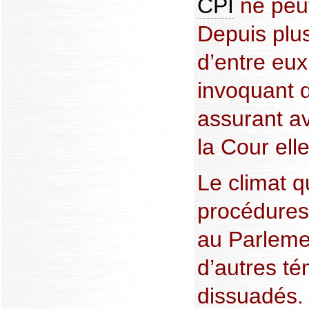
CPI
ne peut
Depuis plu
d’entre eux
invoquant 
assurant av
la Cour el
Le climat q
procédures 
au Parlemen
d’autres té
dissuadés. 