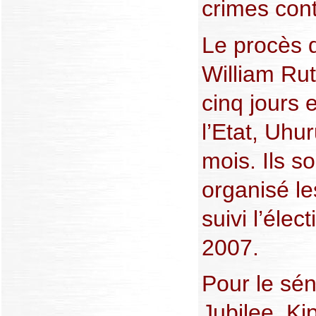
crimes cont
Le procès d
William Rut
cinq jours 
l’Etat, Uhu
mois. Ils s
organisé le
suivi l’élec
2007.
Pour le sén
Jubilee, K