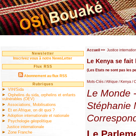
Accueil
>>
Justice internatio
Newsletter
Inscrivez vous à notre NewsLetter
Le Kenya se fait 
Flux RSS
(Les Etats ne sont pas les p
Abonnement au flux RSS
Mots-Clés
/ Afrique
/ Kenya
/ 
Rubriques
VIH/Sida
Le Monde -
Orphelins du sida, orphelins et enfants
vulnérables (OEV)
Stéphanie
Associations, Mobilisations
Et en Afrique, on dit quoi ?
Correspond
Adoption internationale et nationale
Psychologie géopolitique
Justice internationale
Le Parlem
Zone Franche