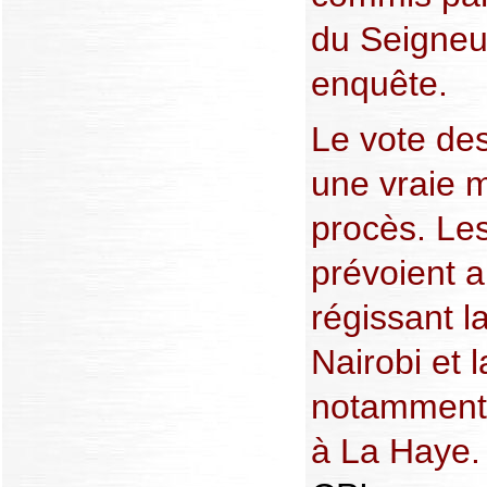
du Seigneur
enquête.
Le vote de
une vraie m
procès. Le
prévoient a
régissant l
Nairobi et 
notamment 
à La Haye. 