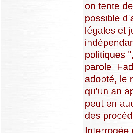
on tente de 
possible d’
légales et j
indépendan
politiques "
parole, Fadi
adopté, le r
qu’un an a
peut en au
des procéd
Interrogée 