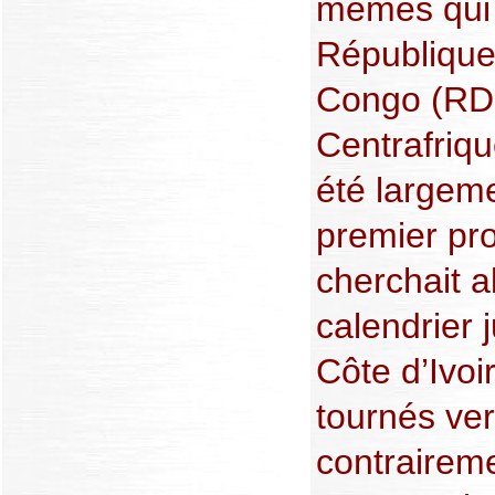
mêmes qui o
République
Congo (RDC
Centrafriq
été largeme
premier pr
cherchait a
calendrier j
Côte d’Ivoir
tournés ver
contraireme