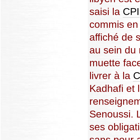
saisi la
CPI
commis en L
affiché de 
au sein du 
muette face
livrer à la
C
Kadhafi et 
renseignem
Senoussi. L
ses obligat
sans pour 