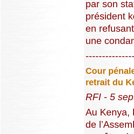
par son sta
président k
en refusant
une condam
--------------
Cour pénale
retrait du 
RFI - 5 se
Au Kenya, 
de l’Assem