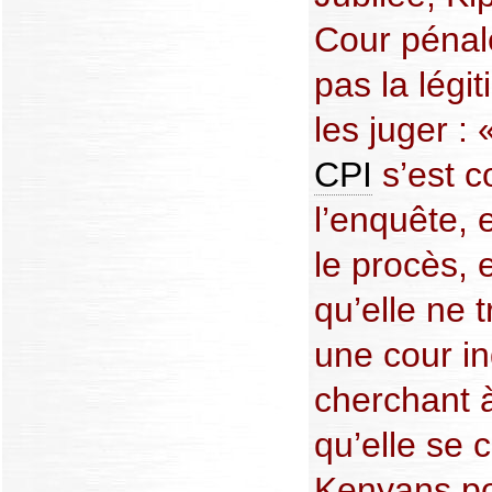
Cour pénale
pas la légit
les juger :
CPI
s’est c
l’enquête, 
le procès, 
qu’elle ne 
une cour i
cherchant à
qu’elle se c
Kenyans po