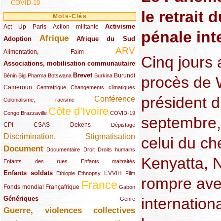
COVID-19
le retrait 
Mots-Clés
Activisme
Act Up Paris
(49/289)
(32/289)
(73/289)
Action militante
pénale int
Afrique
Adoption
(82/289)
(161/289)
(73/289)
Afrique du Sud
ARV
(48/289)
(203/289)
Alimentation, Faim
Cinq jours 
Associations, mobilisation communautaire
(65/289)
Brevet
(13/289)
(16/289)
(9/289)
(83/289)
(18/289)
(30/289)
Burundi
Bénin
Big Pharma
Botswana
Burkina
procès de W
Cameroun
(47/289)
(23/289)
(10/289)
Centrafrique
Changements climatiques
président d
Conférence
(19/289)
(118/289)
Colonialisme, racisme
Côte d’Ivoire
(24/289)
(263/289)
(13/289)
Congo Brazzaville
COVID-19
septembre,
CPI
(48/289)
(32/289)
(29/289)
(19/289)
CSAS
Dekens
Dépistage
Discrimination, Stigmatisation
(131/289)
celui du ch
Document
(145/289)
(9/289)
(20/289)
(22/289)
Documentaire
Droit
Droits humains
Kenyatta, N
(21/289)
(10/289)
Enfants des rues
Enfants maltraités
Enfants soldats
(68/289)
(12/289)
(15/289)
(55/289)
(22/289)
EVVIH
Ethiopie
Ethnopsy
Film
rompre ave
France
(48/289)
(39/289)
(289/289)
(12/289)
Fonds mondial
Françafrique
Gabon
internationa
Génériques
(59/289)
(22/289)
Genre
Guerre, violences collectives
(149/289)