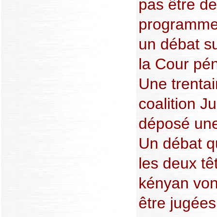
pas être de
programme 
un débat su
la Cour pén
Une trenta
coalition J
déposé une
Un débat qu
les deux têt
kényan von
être jugée