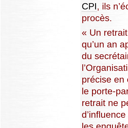
CPI
, ils n
procès.
« Un retrai
qu’un an a
du secrétai
l’Organisat
précise en 
le porte-pa
retrait ne 
d’influence
les enquête