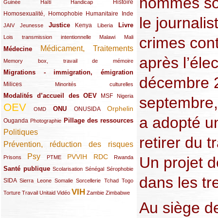
hommes so
(12/289)
(15/289)
(10/289)
(49/289)
Histoire
Guinée
Haïti
Handicap
Homosexualité, Homophobie
(44/289)
(47/289)
(34/289)
Humanitaire
Inde
le journali
Justice
Livre
(10/289)
(21/289)
(65/289)
(35/289)
(25/289)
(62/289)
Kenya
JAIV
Jeunesse
Liberia
(24/289)
(11/289)
(21/289)
crimes con
Lois transmission intentionnelle
Malawi
Mali
Médicament, Traitements
Médecine
(62/289)
(142/289)
après l’élec
(11/289)
Memory box, travail de mémoire
Migrations - immigration, émigration
(67/289)
décembre 2
Milices
(34/289)
(15/289)
Minorités culturelles
Modalités d’accueil des OEV
(58/289)
(54/289)
(27/289)
MSF
Nigeria
septembre,
OEV
(269/289)
(26/289)
(58/289)
(44/289)
(112/289)
Orphelin
ONU
ONUSIDA
OMD
a adopté u
Pillage des ressources
Ouganda
(29/289)
(27/289)
(77/289)
Photographie
Politiques
(120/289)
retirer du t
Prévention, réduction des risques
(131/289)
Psy
PVVIH
RDC
(22/289)
(119/289)
(12/289)
(111/289)
(104/289)
(23/289)
Un projet d
Prisons
PTME
Rwanda
Santé publique
(59/289)
(9/289)
(13/289)
(19/289)
Scolarisation
Sénégal
Sérophobie
dans les tr
SIDA
(29/289)
(13/289)
(12/289)
(19/289)
(10/289)
(15/289)
Sierra Leone
Somalie
Sorcellerie
Tchad
Togo
VIH
(17/289)
(21/289)
(26/289)
(23/289)
(154/289)
(12/289)
(21/289)
Torture
Travail
Unitaid
Vidéo
Zambie
Zimbabwe
Au siège d