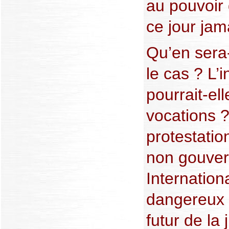
au pouvoir
ce jour jam
Qu’en sera-t
le cas ? L’i
pourrait-ell
vocations ?
protestatio
non gouve
Internationa
dangereux 
futur de la 