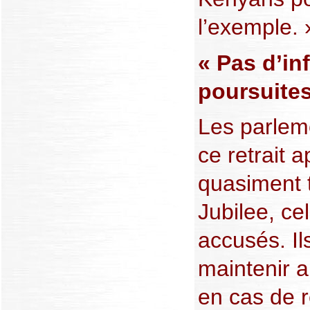
l’exemple. 
« Pas d’in
poursuites
Les parleme
ce retrait 
quasiment t
Jubilee, ce
accusés. Il
maintenir 
en cas de r