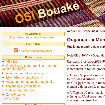
Accueil
>>
Orphelins du sid
Newsletter
Inscrivez vous à notre NewsLetter
Ouganda : « Mon 
Flux RSS
Une jeune membre du groupe 
Abonnement au flux RSS
Mots-Clés
/ PVVIH
/ Ouganda
Rubriques
VIH/Sida
Kampala, 1 octobre 2008 (P
soutenu par la Fondation El
Orphelins du sida, orphelins et enfants
vulnérables (OEV)
représentait le fait de grand
Associations, Mobilisations
« Avant d’apprendre mon sta
Et en Afrique, on dit quoi ?
toux et des diarrhées. En 2
Adoption internationale et nationale
de CD4 [qui mesure la résis
Psychologie géopolitique
mondiale de la santé, un pati
Justice internationale
« A l’âge de 10 ans, j’avais
Zone Franche
méningite. C’est alors que 
COVID-19
suivre un traitement ».