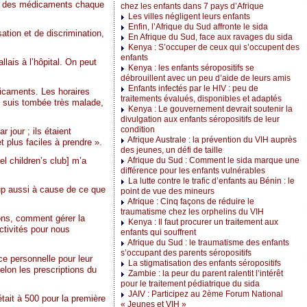
ndre des médicaments chaque
chez les enfants dans 7 pays d’Afrique
Les villes négligent leurs enfants
Enfin, l’Afrique du Sud affronte le sida
sation et de discrimination,
En Afrique du Sud, face aux ravages du sida
Kenya : S’occuper de ceux qui s’occupent des
enfants
lais à l’hôpital. On peut
Kenya : les enfants séropositifs se
débrouillent avec un peu d’aide de leurs amis
Enfants infectés par le HIV : peu de
dicaments. Les horaires
traitements évalués, disponibles et adaptés
e suis tombée très malade,
Kenya : Le gouvernement devrait soutenir la
divulgation aux enfants séropositifs de leur
condition
jour ; ils étaient
Afrique Australe : la prévention du VIH auprès
 plus faciles à prendre ».
des jeunes, un défi de taille
el children’s club] m’a
Afrique du Sud : Comment le sida marque une
différence pour les enfants vulnérables
La lutte contre le trafic d’enfants au Bénin : le
oup aussi à cause de ce que
point de vue des mineurs
Afrique : Cinq façons de réduire le
traumatisme chez les orphelins du VIH
ons, comment gérer la
Kenya : Il faut procurer un traitement aux
ctivités pour nous
enfants qui souffrent
Afrique du Sud : le traumatisme des enfants
s’occupant des parents séropositifs
e personnelle pour leur
La stigmatisation des enfants séropositifs
elon les prescriptions du
Zambie : la peur du parent ralentit l’intérêt
pour le traitement pédiatrique du sida
JAIV : Participez au 2ème Forum National
tait à 500 pour la première
« Jeunes et VIH »