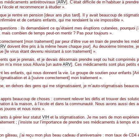
s médicaments antirétroviraux [
ARV
]. C’était difficile de m’habituer à pre
 à l’école et recommencer à étudier ».
e que je rentre en pension [deux ans plus tard]. Il y avait beaucoup de stigmati
l’infirmière et de certains enfants, qui me rendaient la vie impossible ».
uestions : ils demandaient ce qu’étaient mes éruptions cutanées, pourquoi j’al
, mais combien de temps peut-on mentir ? Pas pour toujours ».
correctement [mon traitement] par peur d’être vue en train de prendre les mé
ARV
doivent être pris à la même heure chaque jour]. Au deuxième trimestre, j
ue [le virus étant devenu résistant à son traitement] ».
ts que je prenais, et je devais désormais prendre sept ou huit comprimés par 
, on m’a mise sous Alluvia [un autre
ARV
]. Ces médicaments sont plus petits et
t les enfants, qui nous donnent la vie. Le groupe de soutien pour enfants [Ari
tigmatisation et à [suivre correctement] mon traitement ».
upe, en dehors des gens qui me stigmatisaient, je m’auto-stigmatisais beauc
appris beaucoup de choses : comment relever les défis et trouver des soluti
mination à la maison, à l’école et dans la communauté. Nous avons aussi des a
s jouons et nous rions ».
fants à gérer leur statut
VIH
et la stigmatisation. Je me sers de mon expérienc
aitement ; j’insiste sur l’importance de prendre ses médicaments à temps et s
 mon gâteau, j’ai reçu mon plus beau cadeau d’anniversaire : mon taux de CD4 é