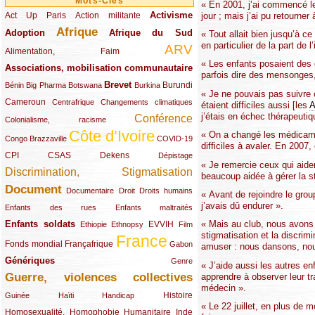
Mots-Clés
« En 2001, j’ai commencé le
Activisme
jour ; mais j’ai pu retourner
Act Up Paris
(49/289)
(32/289)
(73/289)
Action militante
Afrique
Adoption
(82/289)
(161/289)
(73/289)
Afrique du Sud
« Tout allait bien jusqu’à c
en particulier de la part de 
ARV
(48/289)
(203/289)
Alimentation, Faim
« Les enfants posaient des q
Associations, mobilisation communautaire
(65/289)
parfois dire des mensonges
Brevet
(13/289)
(16/289)
(9/289)
(83/289)
(18/289)
(30/289)
Burundi
Bénin
Big Pharma
Botswana
Burkina
« Je ne pouvais pas suivre 
Cameroun
(47/289)
(23/289)
(10/289)
Centrafrique
Changements climatiques
étaient difficiles aussi [les
j’étais en échec thérapeutiq
Conférence
(19/289)
(118/289)
Colonialisme, racisme
Côte d’Ivoire
« On a changé les médicamen
(24/289)
(263/289)
(13/289)
Congo Brazzaville
COVID-19
difficiles à avaler. En 2007
CPI
(48/289)
(32/289)
(29/289)
(19/289)
CSAS
Dekens
Dépistage
« Je remercie ceux qui aiden
Discrimination, Stigmatisation
(131/289)
beaucoup aidée à gérer la s
Document
(145/289)
(9/289)
(20/289)
(22/289)
Documentaire
Droit
Droits humains
« Avant de rejoindre le gro
j’avais dû endurer ».
(21/289)
(10/289)
Enfants des rues
Enfants maltraités
Enfants soldats
« Mais au club, nous avons 
(68/289)
(12/289)
(15/289)
(55/289)
(22/289)
EVVIH
Ethiopie
Ethnopsy
Film
stigmatisation et la discri
France
(48/289)
(39/289)
(289/289)
(12/289)
Fonds mondial
Françafrique
Gabon
amuser : nous dansons, nou
Génériques
(59/289)
(22/289)
Genre
« J’aide aussi les autres en
Guerre, violences collectives
apprendre à observer leur tr
(149/289)
médecin ».
(12/289)
(15/289)
(10/289)
(49/289)
Histoire
Guinée
Haïti
Handicap
« Le 22 juillet, en plus de
Homosexualité, Homophobie
(44/289)
(47/289)
(34/289)
Humanitaire
Inde