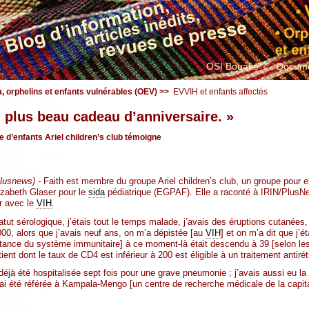
OSI Bouaké ?
Docume
a, orphelins et enfants vulnérables (OEV)
>>
EVVIH et enfants affectés
plus beau cadeau d’anniversaire. »
d’enfants Ariel children’s club témoigne
lusnews) -
Faith est membre du groupe Ariel children’s club, un groupe pour en
izabeth Glaser pour le
sida
pédiatrique (EGPAF). Elle a raconté à IRIN/PlusNe
ir avec le
VIH
.
tut sérologique, j’étais tout le temps malade, j’avais des éruptions cutanées,
000, alors que j’avais neuf ans, on m’a dépistée [au
VIH
] et on m’a dit que j’
tance du système immunitaire] à ce moment-là était descendu à 39 [selon le
ent dont le taux de CD4 est inférieur à 200 est éligible à un traitement antirétr
 déjà été hospitalisée sept fois pour une grave pneumonie ; j’avais aussi eu la
j’ai été référée à Kampala-Mengo [un centre de recherche médicale de la capit