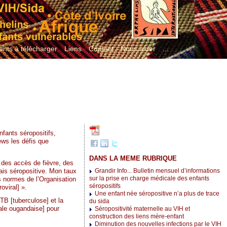
nts à télécharger
Liens
Contact
Nous aider
...
fants séropositifs,
ws les défis que
DANS LA MEME RUBRIQUE
 des accès de fièvre, des
étais séropositive. Mon taux
Grandir Info... Bulletin mensuel d’informations
sur la prise en charge médicale des enfants
s normes de l’Organisation
séropositifs
oviral] ».
Une enfant née séropositive n’a plus de trace
 TB [tuberculose] et la
du sida
ale ougandaise] pour
Séropositivité maternelle au VIH et
construction des liens mère-enfant
Diminution des nouvelles infections par le VIH