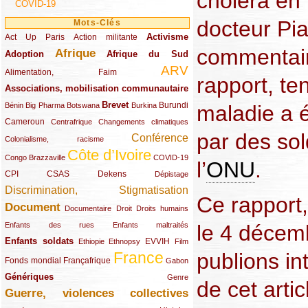
choléra en
COVID-19
docteur Pia
Mots-Clés
Activisme
Act Up Paris
(49/289)
(32/289)
(73/289)
Action militante
commentair
Afrique
Adoption
(82/289)
(161/289)
(73/289)
Afrique du Sud
ARV
(48/289)
(203/289)
Alimentation, Faim
rapport, te
Associations, mobilisation communautaire
(65/289)
Brevet
(13/289)
(16/289)
(9/289)
(83/289)
(18/289)
(30/289)
Burundi
maladie a é
Bénin
Big Pharma
Botswana
Burkina
Cameroun
(47/289)
(23/289)
(10/289)
Centrafrique
Changements climatiques
par des sol
Conférence
(19/289)
(118/289)
Colonialisme, racisme
Côte d’Ivoire
(24/289)
(263/289)
(13/289)
Congo Brazzaville
COVID-19
l’
ONU
.
CPI
(48/289)
(32/289)
(29/289)
(19/289)
CSAS
Dekens
Dépistage
Discrimination, Stigmatisation
(131/289)
Ce rapport
Document
(145/289)
(9/289)
(20/289)
(22/289)
Documentaire
Droit
Droits humains
(21/289)
(10/289)
le 4 décem
Enfants des rues
Enfants maltraités
Enfants soldats
(68/289)
(12/289)
(15/289)
(55/289)
(22/289)
EVVIH
Ethiopie
Ethnopsy
Film
publions in
France
(48/289)
(39/289)
(289/289)
(12/289)
Fonds mondial
Françafrique
Gabon
Génériques
(59/289)
(22/289)
Genre
de cet artic
Guerre, violences collectives
(149/289)