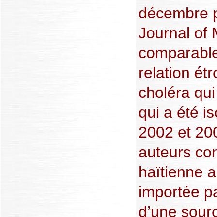
décembre p
Journal of
comparables
relation étr
choléra qui 
qui a été i
2002 et 200
auteurs co
haïtienne 
importée pa
d’une sourc