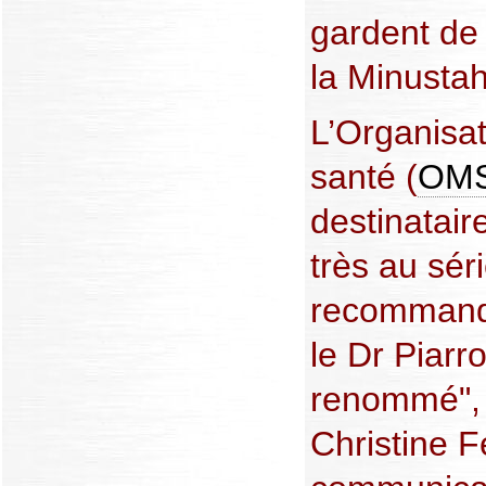
gardent de 
la Minustah
L’Organisat
santé (
OM
destinatair
très au sér
recommanda
le Dr Piarr
renommé", 
Christine Fe