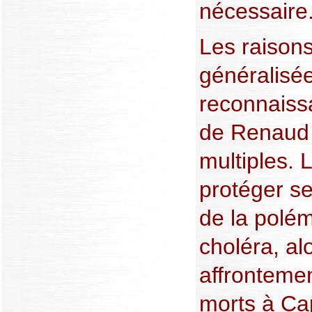
nécessaire
Les raison
généralisée
reconnaiss
de Renaud 
multiples. L
protéger se
de la polém
choléra, al
affrontemen
morts à Cap