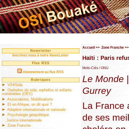
Accueil
>>
Zone Franche
>
Newsletter
Inscrivez vous à notre NewsLetter
Haïti : Paris ref
Flux RSS
Mots-Clés
/ ONU
Abonnement au flux RSS
Le Monde | 
Rubriques
VIH/Sida
Gurrey
Orphelins du sida, orphelins et enfants
vulnérables (OEV)
Associations, Mobilisations
La France a
Et en Afrique, on dit quoi ?
Adoption internationale et nationale
de ses meil
Psychologie géopolitique
Justice internationale
Zone Franche