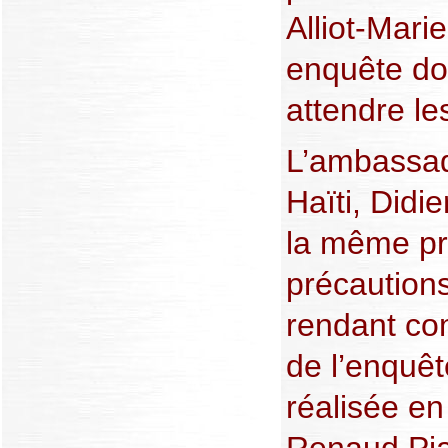
Alliot-Marie
enquête don
attendre les
L’ambassad
Haïti, Didi
la même pr
précaution
rendant co
de l’enquê
réalisée en
Renaud Pia