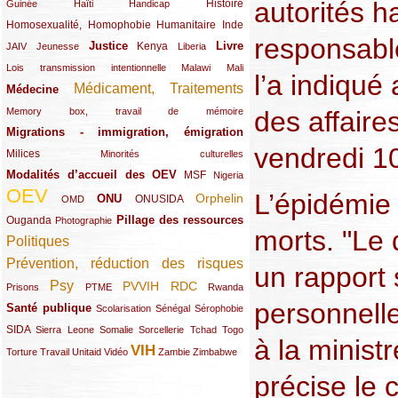
autorités h
(12/289)
(15/289)
(10/289)
(49/289)
Histoire
Guinée
Haïti
Handicap
Homosexualité, Homophobie
(44/289)
(47/289)
(34/289)
Humanitaire
Inde
responsable
Justice
Livre
(10/289)
(21/289)
(65/289)
(35/289)
(25/289)
(62/289)
Kenya
JAIV
Jeunesse
Liberia
(24/289)
(11/289)
(21/289)
Lois transmission intentionnelle
Malawi
Mali
l’a indiqué
Médicament, Traitements
Médecine
(62/289)
(142/289)
(11/289)
des affaire
Memory box, travail de mémoire
Migrations - immigration, émigration
(67/289)
vendredi 1
Milices
(34/289)
(15/289)
Minorités culturelles
Modalités d’accueil des OEV
(58/289)
(54/289)
(27/289)
MSF
Nigeria
OEV
L’épidémie 
(269/289)
(26/289)
(58/289)
(44/289)
(112/289)
Orphelin
ONU
ONUSIDA
OMD
Pillage des ressources
Ouganda
(29/289)
(27/289)
(77/289)
Photographie
morts. "Le 
Politiques
(120/289)
Prévention, réduction des risques
(131/289)
un rapport 
Psy
PVVIH
RDC
(22/289)
(119/289)
(12/289)
(111/289)
(104/289)
(23/289)
Prisons
PTME
Rwanda
personnelle
Santé publique
(59/289)
(9/289)
(13/289)
(19/289)
Scolarisation
Sénégal
Sérophobie
SIDA
(29/289)
(13/289)
(12/289)
(19/289)
(10/289)
(15/289)
Sierra Leone
Somalie
Sorcellerie
Tchad
Togo
à la minist
VIH
(17/289)
(21/289)
(26/289)
(23/289)
(154/289)
(12/289)
(21/289)
Torture
Travail
Unitaid
Vidéo
Zambie
Zimbabwe
précise le 