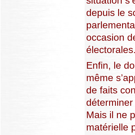
situation s
depuis le sc
parlementa
occasion d
électorales
Enfin, le do
même s’app
de faits co
déterminer 
Mais il ne
matérielle