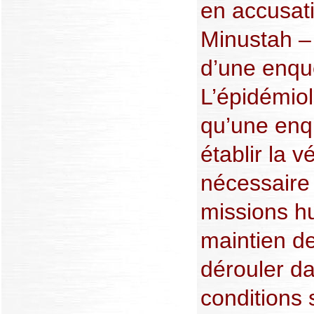
en accusati
Minustah – 
d’une enqu
L’épidémiol
qu’une enqu
établir la v
nécessaire 
missions h
maintien de
dérouler d
conditions s