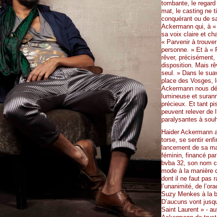
tombante, le regard 
mat, le casting ne ti
conquérant ou de s
Ackermann qui, à «
sa voix claire et c
« Parvenir à trouver
personne. » Et à « 
rêver, précisément,
disposition. Mais r
seul. » Dans le sua
place des Vosges, 
Ackermann nous dés
lumineuse et suranné
précieux. Et tant pi
peuvent relever de l’
paralysantes à souh
Haider Ackermann a
torse, se sentir enfi
lancement de sa mar
féminin, financé par
bvba 32, son nom co
mode à la manière d
dont il ne faut pas r
l’unanimité, de l’or
Suzy Menkes à la b
D’aucuns vont jusq
Saint Laurent » - au