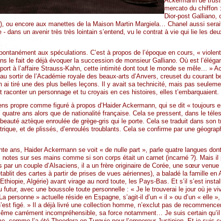
Ackermann de truste
mercato du chiffon 
Dior-post Galliano,
Dior), ou encore aux manettes de la Maison Martin Margiela… Chanel aussi serai
- dans un avenir très très lointain s’entend, vu le contrat à vie qui lie les deux
ntanément aux spéculations. C’est à propos de l’époque en cours, « violente
ans le fait de déjà évoquer la succession de monsieur Galliano. Où est l’élég
pport à l’affaire Strauss-Kahn, cette intimité dont tout le monde se mêle… » A
au sortir de l’Académie royale des beaux-arts d’Anvers, creuset du courant be
 ai tiré une des plus belles leçons. Il y avait sa technicité, mais pas seuleme
raconter un personnage et tu croyais en ces histoires, elles t’embarquaient.
ns propre comme figuré à propos d’Haider Ackermann, qui se dit « toujours en
quatre ans alors que de nationalité française. Cela se pressent, dans le téle
a beauté aztèque enroulée de grège-gris qui le porte. Cela se traduit dans son 
trique, et de plissés, d’enroulés troublants. Cela se confirme par une géogra
nte ans, Haider Ackermann se voit « de nulle part », parle quatre langues dont
 notes sur ses mains comme si son corps était un carnet (incarné ?). Mais il p
 par un couple d’Alsaciens, il a un frère originaire de Corée, une sœur venue
ablit des cartes à partir de prises de vues aériennes), a baladé la famille en
thiopie, Algérie) avant virage au nord toute, les Pays-Bas. Et s’il s’est insta
 futur, avec une boussole toute personnelle : « Je le trouverai le jour où je v
a personne » actuelle réside en Espagne, s’agit-il d’un « il » ou d’un « elle »,
n’est figé. » Il a déjà livré une collection homme, n’exclut pas de recommenc
t même carrément incompréhensible, sa force notamment… Je suis certain qu’i
, comme l’a été Theodora en Turquie pour l’empereur Justinien. Et je suis co