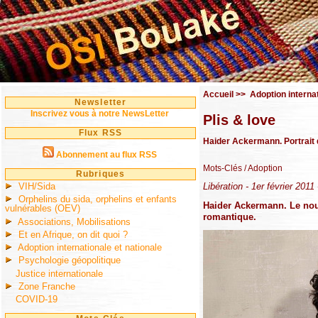
Accueil
>>
Adoption internat
Newsletter
Inscrivez vous à notre NewsLetter
Plis & love
Flux RSS
Haider Ackermann. Portrait 
Abonnement au flux RSS
Mots-Clés
/ Adoption
Rubriques
VIH/Sida
Libération - 1er février 201
Orphelins du sida, orphelins et enfants
Haider Ackermann. Le nou
vulnérables (OEV)
romantique.
Associations, Mobilisations
Et en Afrique, on dit quoi ?
Adoption internationale et nationale
Psychologie géopolitique
Justice internationale
Zone Franche
COVID-19