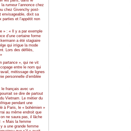
r les paris, dans le
: la rumeur l’annonce chez
 ou chez Givenchy post-
t envisageable, dixit sa
 parties et l’appétit non
 » : « Il y a par exemple
ance d’une certaine forme
ckermann a été stagiaire
lge qui irrigue la mode
nt. Lors des défilés,
 »
 partance », qui ne vit
scopage entre le nom qui
travail, métissage de lignes
phie personnelle d’emblée
 le français avec un
ourrait se dire de partout
 du Vietnam. Le métier du
 Afrique pendant une
llé à Paris, le « bohémien »
ivrai au même endroit que
 on ne saura pas, il lâche
er. « Mais la femme
l y a une grande femme
nvaincu que s’il y avait