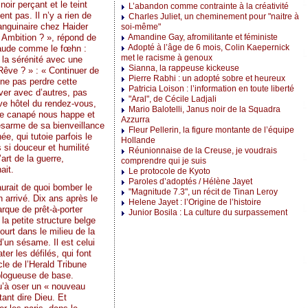
noir perçant et le teint
L’abandon comme contrainte à la créativité
ent pas. Il n’y a rien de
Charles Juliet, un cheminement pour "naitre à
anguinaire chez Haider
soi-même"
 Ambition ? », répond de
Amandine Gay, afromilitante et féministe
Adopté à l’âge de 6 mois, Colin Kaepernick
haude comme le fœhn :
met le racisme à genoux
 la sérénité avec une
Sianna, la rappeuse kickeuse
Rêve ? » : « Continuer de
Pierre Rabhi : un adopté sobre et heureux
 ne pas perdre cette
Patricia Loison : l’information en toute liberté
êver avec d’autres, pas
"Aral", de Cécile Ladjali
ve hôtel du rendez-vous,
Mario Balotelli, Janus noir de la Squadra
le canapé nous happe et
Azzurra
arme de sa bienveillance
Fleur Pellerin, la figure montante de l’équipe
e, qui tutoie parfois le
Hollande
s si douceur et humilité
Réunionnaise de la Creuse, je voudrais
art de la guerre,
comprendre qui je suis
ait.
Le protocole de Kyoto
Paroles d’adoptés / Hélène Jayet
urait de quoi bomber le
"Magnitude 7.3", un récit de Tinan Leroy
n arrivé. Dix ans après le
Helene Jayet : l’Origine de l’histoire
que de prêt-à-porter
Junior Bosila : La culture du surpassement
 la petite structure belge
urt dans le milieu de la
’un sésame. Il est celui
ater les défilés, qui font
acle de l’Herald Tribune
logueuse de base.
u’à oser un « nouveau
tant dire Dieu. Et