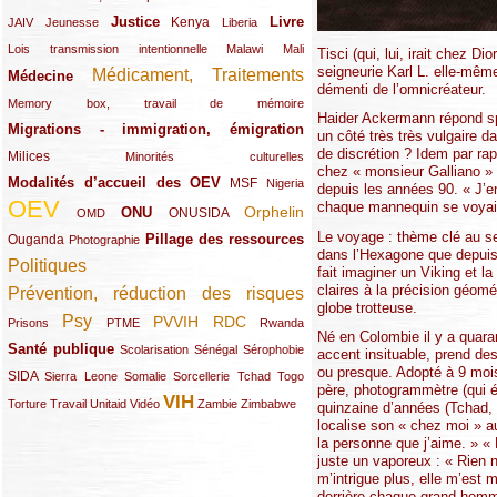
Justice
Livre
(10/289)
(21/289)
(65/289)
(35/289)
(25/289)
(62/289)
Kenya
JAIV
Jeunesse
Liberia
(24/289)
(11/289)
(21/289)
Lois transmission intentionnelle
Malawi
Mali
Tisci (qui, lui, irait chez 
seigneurie Karl L. elle-même 
Médicament, Traitements
Médecine
(62/289)
(142/289)
démenti de l’omnicréateur.
(11/289)
Memory box, travail de mémoire
Haider Ackermann répond spo
Migrations - immigration, émigration
(67/289)
un côté très très vulgaire d
de discrétion ? Idem par ra
Milices
(34/289)
(15/289)
Minorités culturelles
chez « monsieur Galliano » 
Modalités d’accueil des OEV
(58/289)
(54/289)
(27/289)
MSF
Nigeria
depuis les années 90. « J’en
OEV
chaque mannequin se voyait 
(269/289)
(26/289)
(58/289)
(44/289)
(112/289)
Orphelin
ONU
ONUSIDA
OMD
Le voyage : thème clé au se
Pillage des ressources
Ouganda
(29/289)
(27/289)
(77/289)
Photographie
dans l’Hexagone que depuis 
Politiques
(120/289)
fait imaginer un Viking et l
claires à la précision géomé
Prévention, réduction des risques
(131/289)
globe trotteuse.
Psy
PVVIH
RDC
(22/289)
(119/289)
(12/289)
(111/289)
(104/289)
(23/289)
Prisons
PTME
Rwanda
Né en Colombie il y a quara
Santé publique
(59/289)
(9/289)
(13/289)
(19/289)
Scolarisation
Sénégal
Sérophobie
accent insituable, prend des
ou presque. Adopté à 9 mois
SIDA
(29/289)
(13/289)
(12/289)
(19/289)
(10/289)
(15/289)
Sierra Leone
Somalie
Sorcellerie
Tchad
Togo
père, photogrammètre (qui ét
VIH
(17/289)
(21/289)
(26/289)
(23/289)
(154/289)
(12/289)
(21/289)
Torture
Travail
Unitaid
Vidéo
Zambie
Zimbabwe
quinzaine d’années (Tchad, E
localise son « chez moi » au
la personne que j’aime. » « L
juste un vaporeux : « Rien 
m’intrigue plus, elle m’es
derrière chaque grand homme