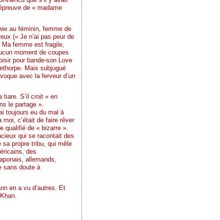
 l’épreuve de « madame
owie au féminin, femme de
eux (« Je n’ai pas peur de
« Ma femme est fragile,
à aucun moment de coupes
hoisir pour bande-son Love
lethorpe. Mais subjugué
évoque avec la ferveur d’un
iare. S’il croit « en
ns le partage ».
ai toujours eu du mal à
 moi, c’était de faire rêver
 qualifié de « bizarre ».
encieux qui se racontait des
 sa propre tribu, qui mêle
éricains, des
japonais, allemands,
ée sans doute à
nn en a vu d’autres. Et
 Khan.