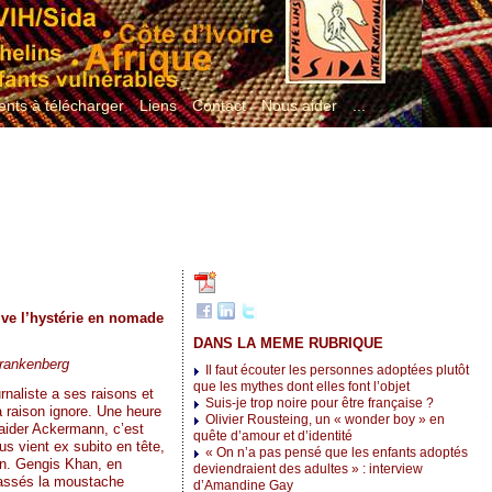
nts à télécharger
Liens
Contact
Nous aider
...
ve l’hystérie en nomade
DANS LA MEME RUBRIQUE
Frankenberg
Il faut écouter les personnes adoptées plutôt
que les mythes dont elles font l’objet
rnaliste a ses raisons et
Suis-je trop noire pour être française ?
 raison ignore. Une heure
Olivier Rousteing, un « wonder boy » en
Haider Ackermann, c’est
quête d’amour et d’identité
s vient ex subito en tête,
« On n’a pas pensé que les enfants adoptés
. Gengis Khan, en
deviendraient des adultes » : interview
passés la moustache
d’Amandine Gay