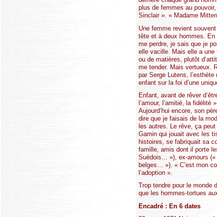
plus de femmes au pouvoir, 
Sinclair ». « Madame Mitter
Une femme revient souvent 
tête et à deux hommes. En d
me perdre, je sais que je po
elle vacille. Mais elle a u
ou de matières, plutôt d’att
me tender. Mais vertueux. R
par Serge Lutens, l’esthète 
enfant sur la foi d’une uniqu
Enfant, avant de rêver d’êtr
l’amour, l’amitié, la fidéli
Aujourd’hui encore, son père
dire que je faisais de la mod
les autres. Le rêve, ça peut
Gamin qui jouait avec les tis
histoires, se fabriquait sa 
famille, amis dont il porte 
Suédois… »), ex-amours (« J
belges… »). « C’est mon coc
l’adoption ».
Trop tendre pour le monde d
que les hommes-tortues aux 
Encadré : En 6 dates