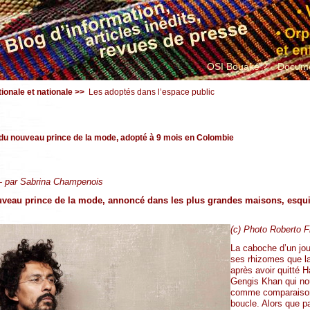
OSI Bouaké ?
Docume
ionale et nationale
>>
Les adoptés dans l’espace public
du nouveau prince de la mode, adopté à 9 mois en Colombie
1 - par Sabrina Champenois
veau prince de la mode, annoncé dans les plus grandes maisons, esqui
(c) Photo Roberto 
La caboche d’un jou
ses rhizomes que la
après avoir quitté 
Gengis Khan qui nou
comme comparaison
boucle. Alors que 