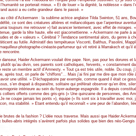
l’humanité se porterait mieux. » Et de louer « la dignité, la noblesse » dans
rand aussi a eu cette grandeur dans le passé. »
au côté d’Ackermann : la sublime actrice anglaise Tilda Swinton, 51 ans, B
éfilé, ce sont des créatures altières et mélancoliques que l’arpenteur aventur
urrai toujours me retrouver ») fait avancer lentement, avec effet de mirages. 
ne tenue, garde la tête haute, elle est giacomettienne. » Ackermann ne parle 
itudes et de « valeurs ». Cérébral ? Tendance sentimental alors, du genre à c
éticent au futile. Admiratif des tempétueux Visconti, Balthus, Pasolini, Mapp
maquilleur-photographe-cinéaste-parfumeur qui vit retiré à Marrakech et qu’il 
e rencontre.
e danseur, Haider Ackermann voulait être pape. Non, pas pour les dorures et la t
té » plutôt qu’au divin, ses parents sont catholiques, fervents, « constamment da
 reste un membre actif d’Amnesty. « Tout ça est très utile, noble. Du coup, j’
e, après tout, on parle de "chiffons"… Mais j’ai fini par me dire que mon rôle à
 avoir une utilité. » D’échappatoire par exemple, comme quand il était ce gosse
sus, s’en drapait à disparaître, solitaire qui préférait observer qu’en être, sil
cosmogonie intérieure au sein du foyer-auberge espagnole. Il a depuis constitué
les colliers offerts comme des gris-gris (« Une quinzaine de personnes, des Am
e ne coupe jamais les ponts »), équipe (« Ils sont six à travailler avec moi, 
on, ma stabilité. » Etant entendu qu’il reconnaît « une peur de l’abandon, li
e brutes de la fashion ? L’idée nous traverse. Mais aussi que Haider Ackerma
bulles-abris intégrés s’avèrent parfois plus solides que bien des néo-Gengis