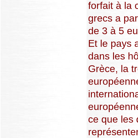
forfait à l
grecs a pa
de 3 à 5 eu
Et le pays 
dans les hô
Grèce, la 
européenne
internation
européenne
ce que les
représente