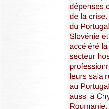
dépenses d
de la crise
du Portugal,
Slovénie e
accéléré la
secteur hosp
professionn
leurs salai
au Portugal
aussi à Chy
Roumanie.