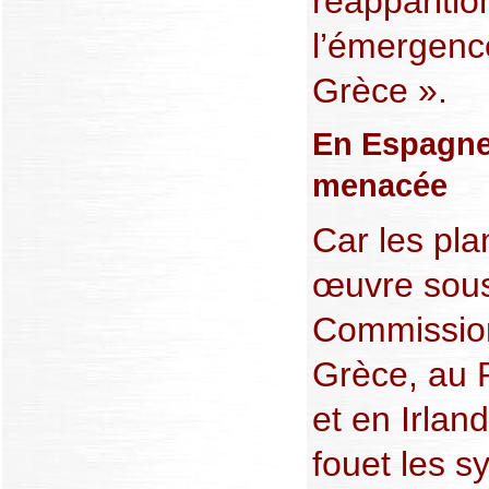
réapparitio
l’émergenc
Grèce ».
En Espagne 
menacée
Car les pla
œuvre sous 
Commissio
Grèce, au 
et en Irlan
fouet les s