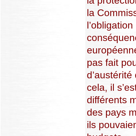
la protect
la Commiss
l’obligatio
conséquenc
européennes
pas fait pou
d’austérité 
cela, il s’es
différents 
des pays 
ils pouvaie