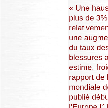
« Une hau
plus de 3%
relativemen
une augmen
du taux des
blessures a
estime, fro
rapport de 
mondiale de
publié déb
l’Europe [1