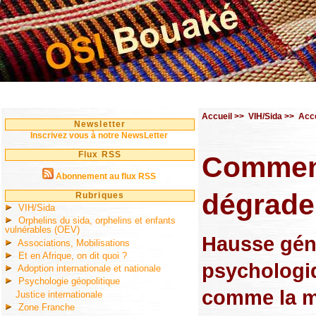
Accueil
>>
VIH/Sida
>>
Accè
Newsletter
Inscrivez vous à notre NewsLetter
Flux RSS
Comment
Abonnement au flux RSS
dégrade
Rubriques
VIH/Sida
Orphelins du sida, orphelins et enfants
vulnérables (OEV)
Hausse géné
Associations, Mobilisations
Et en Afrique, on dit quoi ?
psychologiq
Adoption internationale et nationale
Psychologie géopolitique
comme la ma
Justice internationale
Zone Franche