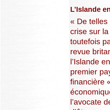
L’Islande e
« De telles
crise sur l
toutefois pa
revue brita
l’Islande e
premier pay
financière «
économique 
l’avocate de