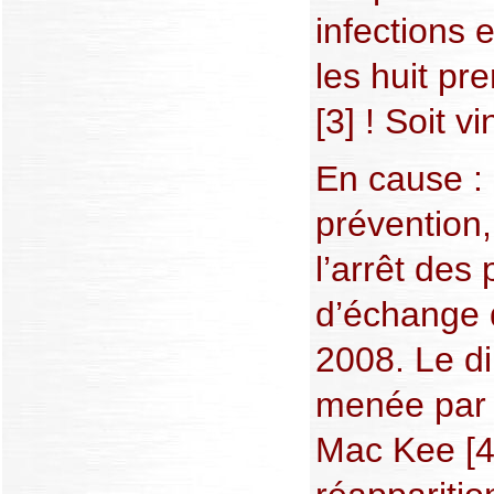
infections 
les huit pr
[3] ! Soit vi
En cause : 
prévention
l’arrêt de
d’échange 
2008. Le di
menée par 
Mac Kee [4