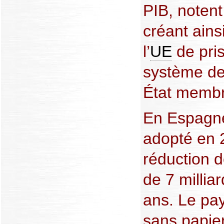
PIB, notent
créant ain
l’
UE
de pris
système de
État membr
En Espagne
adopté en 
réduction 
de 7 millia
ans. Le pay
sans papie