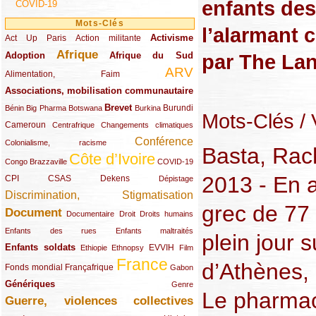
enfants des
COVID-19
Mots-Clés
l’alarmant 
Activisme
Act Up Paris
(49/289)
(32/289)
(73/289)
Action militante
Afrique
par The Lan
Adoption
(82/289)
(161/289)
(73/289)
Afrique du Sud
ARV
(48/289)
(203/289)
Alimentation, Faim
Associations, mobilisation communautaire
(65/289)
Brevet
(13/289)
(16/289)
(9/289)
(83/289)
(18/289)
(30/289)
Burundi
Bénin
Big Pharma
Botswana
Burkina
Mots-Clés
/ 
Cameroun
(47/289)
(23/289)
(10/289)
Centrafrique
Changements climatiques
Conférence
(19/289)
(118/289)
Colonialisme, racisme
Basta, Rach
Côte d’Ivoire
(24/289)
(263/289)
(13/289)
Congo Brazzaville
COVID-19
2013 - En a
CPI
(48/289)
(32/289)
(29/289)
(19/289)
CSAS
Dekens
Dépistage
Discrimination, Stigmatisation
(131/289)
grec de 77 
Document
(145/289)
(9/289)
(20/289)
(22/289)
Documentaire
Droit
Droits humains
(21/289)
(10/289)
Enfants des rues
Enfants maltraités
plein jour 
Enfants soldats
(68/289)
(12/289)
(15/289)
(55/289)
(22/289)
EVVIH
Ethiopie
Ethnopsy
Film
France
d’Athènes,
(48/289)
(39/289)
(289/289)
(12/289)
Fonds mondial
Françafrique
Gabon
Génériques
(59/289)
(22/289)
Genre
Le pharmaci
Guerre, violences collectives
(149/289)