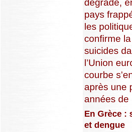
dégrade, en
pays frappé
les politiqu
confirme l
suicides d
l’Union eur
courbe s’e
après une 
années de 
En Grèce : 
et dengue