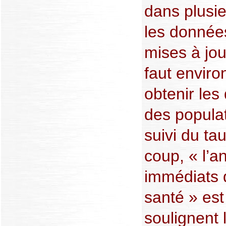
dans plusi
les données
mises à jou
faut envir
obtenir les
des popula
suivi du ta
coup, « l’a
immédiats d
santé » est
soulignent 