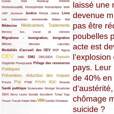
(12/289)
(15/289)
(10/289)
(49/289)
Histoire
Guinée
Haïti
Handicap
laissé une 
Homosexualité, Homophobie
(44/289)
(47/289)
(34/289)
Humanitaire
Inde
devenue mis
Justice
Livre
(10/289)
(21/289)
(65/289)
(35/289)
(25/289)
(62/289)
Kenya
JAIV
Jeunesse
Liberia
(24/289)
(11/289)
(21/289)
Lois transmission intentionnelle
Malawi
Mali
pas être réd
Médicament, Traitements
Médecine
(62/289)
(142/289)
(11/289)
Memory box, travail de mémoire
poubelles p
Migrations - immigration, émigration
(67/289)
acte est d
Milices
(34/289)
(15/289)
Minorités culturelles
Modalités d’accueil des OEV
(58/289)
(54/289)
(27/289)
MSF
Nigeria
l’explosion
OEV
(269/289)
(26/289)
(58/289)
(44/289)
(112/289)
Orphelin
ONU
ONUSIDA
OMD
Pillage des ressources
Ouganda
(29/289)
(27/289)
(77/289)
Photographie
pays. Leur
Politiques
(120/289)
Prévention, réduction des risques
de 40% en 
(131/289)
Psy
PVVIH
RDC
(22/289)
(119/289)
(12/289)
(111/289)
(104/289)
(23/289)
Prisons
PTME
Rwanda
d’austérité
Santé publique
(59/289)
(9/289)
(13/289)
(19/289)
Scolarisation
Sénégal
Sérophobie
SIDA
(29/289)
(13/289)
(12/289)
(19/289)
(10/289)
(15/289)
Sierra Leone
Somalie
Sorcellerie
Tchad
Togo
chômage mè
VIH
(17/289)
(21/289)
(26/289)
(23/289)
(154/289)
(12/289)
(21/289)
Torture
Travail
Unitaid
Vidéo
Zambie
Zimbabwe
suicide ?