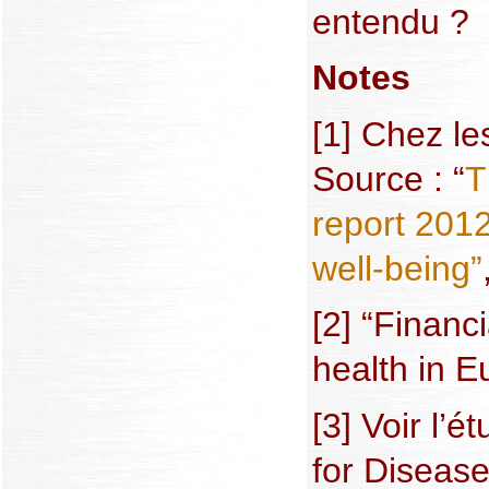
entendu ?
Notes
[1] Chez le
Source : “
T
report 2012
well-being”
[2] “Financi
health in E
[3] Voir l’
for Diseas