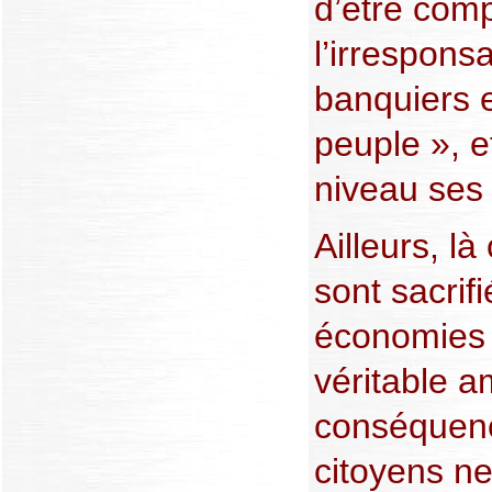
d’être com
l’irrespons
banquiers e
peuple », e
niveau ses 
Ailleurs, là
sont sacrifi
économies 
véritable a
conséquenc
citoyens ne