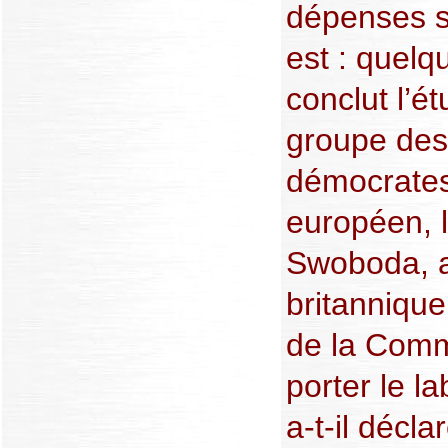
dépenses s
est : quelqu
conclut l’é
groupe des 
démocrates
européen, 
Swoboda, a 
britannique
de la Comm
porter le la
a-t-il décla