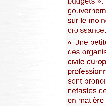
budgets ».
gouverneme
sur le moin
croissance
« Une petit
des organis
civile euro
professionn
sont pronon
néfastes d
en matière 