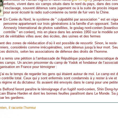
enfants, vivent dans six camps situés dans le nord du pays, dans des con
l’esclavage, souvent détenus sans jugement ou à la suite de procès inique
pour avoir écouté la radio sud-coréenne ou tenté de fuir vers la Chine.
de
En Corée du Nord, le système de " culpabilité par association " est en vig
personne appartenant sur trois générations à la famille d’un opposant. Selon
Amnesty International de photos satellites, le goulag nord-coréen (kwanliso, 
contrôle " en coréen), mis en place dans les années 1950 sur le modèle sov
nt de véritables villes avec des écoles, des usines et des fermes
nt des zones de rééducation d’où il est possible de ressortir. Sinon, le reste 
sonniers, considérés comme irrécupérables, sont détenus jusqu’à leur mort. Se
es districts, selon les associations de défense des droits de l’homme.
al a remis une pétition à l’ambassade de République populaire démocratique
des camps. Un ancien prisonnier du camp de Yodok et fondateur de l’associat
rganisation en France pour témoigner :
’ai eu le temps de regarder les gens qui étaient autour de moi. Le camp est d
 de contrôle total. Ceux qui y sont enfermés sont condamnés à y rester à vie et 
 régime et du dictateur. Ils avaient été envoyés dans le camp pour une petite 
ions Belfond feront paraître le témoignage d’un fugitif nord-coréen, Shin Dong
ricain Blaine Harden et dont les bonnes feuilles paraîtront dans Le Monde. Sa pa
par les gardiens.
en, il raconte l’horreur