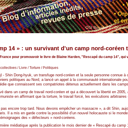
OSI Bouaké ?
Docume
mp 14 » : un survivant d’un camp nord-coréen
France pour promouvoir le livre de Blaine Harden, "Rescapé du camp 14", qui v
collectives
/ Livre
/ Torture
/ Politiques
) -
Shin Dong-hyuk, un transfuge nord-coréen et la seule personne connue à ce
niers politiques au Nord, a lancé un appel à la communauté internationale pou
gédie que connaissent ses compatriotes détenus actuellement dans les camps 
evé dans un camp de travail nord-coréen et qui a découvert la liberté en 2005,
uniste en affirmant que la torture, le travail forcé, les exécutions arbitraires
 pas encore trop tard. Nous devons empêcher un massacre », a dit Shin, aujo
is. Il a mis en garde contre la possibilité d’un nouvel holocauste si le monde 
s témoignages des « défecteurs » nord-coréens.
umière médiatique après la publication le mois dernier de « Rescapé du camp 14