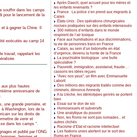
Après Daech, quel accueil pour les mères et
les enfants revenants ?
de souffrir dans les camps
France : La police s’en prend aux migrants à
di pour le lancement de la
Calais
États-Unis : Des opérations chirurgicales
nocives pratiquées sur des enfants intersexués
 et à gagner la Chine. Il
300 millions d’enfants dans le monde
respirent de l’air toxique
Face aux humiliations et aux discriminations,
t été exécutés au camp 14
la vie de personnes trans en France
Calais, au sein d’un bidonville en état
d’urgence, devenu la honte de la France
 travail, rappelant les
La psychiatrie biologique : une bulle
éralisée.
spéculative ?
Pauvreté, immigration, assistanat, fraude... :
cassons les idées reçues
"Avec nos yeux", un film avec Emmanuelle
Laborit
Des millions des migrants traités comme des
, aux plus hautes
criminels, dénonce Amnesty
entième anniversaire de
A la crèche, les stéréotypes genrés se portent
.
bien
Essai sur le don de soi
rs, une grande première, et
Homosexuels et subversifs
 à Washington, lors de la
Une analytique du pouvoir
ricain sur les droits de
Non, les Roms ne sont pas nomades... et
rmettre de venir et
autres clichés
passe dans les camps ".
Racisme d’Etat et racisme intellectuel
Les Nations unies alertent sur le sort des
ignages et publié par l’ONG
Roms en France
00 hommes, femmes et