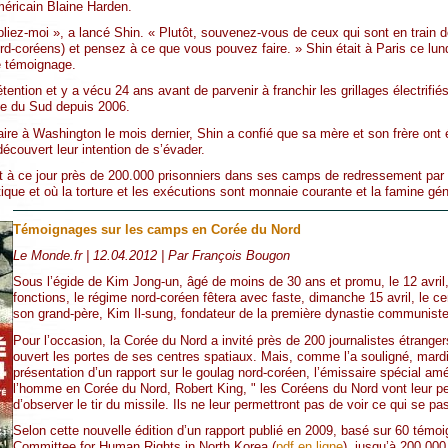
américain Blaine Harden.
ubliez-moi », a lancé Shin. « Plutôt, souvenez-vous de ceux qui sont en train 
ord-coréens) et pensez à ce que vous pouvez faire. » Shin était à Paris ce lun
de témoignage.
ention et y a vécu 24 ans avant de parvenir à franchir les grillages électrifiés
ée du Sud depuis 2006.
aire à Washington le mois dernier, Shin a confié que sa mère et son frère on
découvert leur intention de s’évader.
t à ce jour près de 200.000 prisonniers dans ses camps de redressement par le
ique et où la torture et les exécutions sont monnaie courante et la famine gén
Témoignages sur les camps en Corée du Nord
Le Monde.fr | 12.04.2012 | Par François Bougon
Sous l’égide de Kim Jong-un, âgé de moins de 30 ans et promu, le 12 avril
fonctions, le régime nord-coréen fêtera avec faste, dimanche 15 avril, le c
son grand-père, Kim Il-sung, fondateur de la première dynastie communiste
Pour l’occasion, la Corée du Nord a invité près de 200 journalistes étrange
ouvert les portes de ses centres spatiaux. Mais, comme l’a souligné, mardi
présentation d’un rapport sur le goulag nord-coréen, l’émissaire spécial amé
l’homme en Corée du Nord, Robert King, " les Coréens du Nord vont leur pe
d’observer le tir du missile. Ils ne leur permettront pas de voir ce qui se 
Selon cette nouvelle édition d’un rapport publié en 2009, basé sur 60 témo
Committee for Human Rights in North Korea (
pdf en ligne
), jusqu’à 200 0