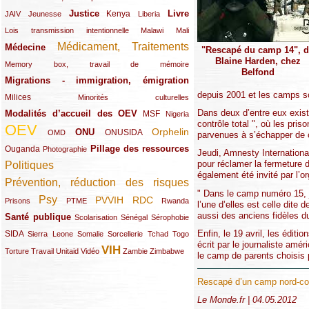
Justice
Livre
(10/289)
(21/289)
(65/289)
(35/289)
(25/289)
(62/289)
Kenya
JAIV
Jeunesse
Liberia
(24/289)
(11/289)
(21/289)
Lois transmission intentionnelle
Malawi
Mali
Médicament, Traitements
Médecine
(62/289)
(142/289)
"Rescapé du camp 14", 
Blaine Harden, chez
(11/289)
Memory box, travail de mémoire
Belfond
Migrations - immigration, émigration
(67/289)
depuis 2001 et les camps so
Milices
(34/289)
(15/289)
Minorités culturelles
Dans deux d’entre eux existe
Modalités d’accueil des OEV
(58/289)
(54/289)
(27/289)
MSF
Nigeria
contrôle total ", où les pri
OEV
(269/289)
(26/289)
(58/289)
(44/289)
(112/289)
Orphelin
ONU
ONUSIDA
OMD
parvenues à s’échapper de c
Pillage des ressources
Ouganda
(29/289)
(27/289)
(77/289)
Photographie
Jeudi, Amnesty Internation
pour réclamer la fermeture 
Politiques
(120/289)
également été invité par l’o
Prévention, réduction des risques
(131/289)
" Dans le camp numéro 15, j
Psy
PVVIH
RDC
(22/289)
(119/289)
(12/289)
(111/289)
(104/289)
(23/289)
Prisons
PTME
Rwanda
l’une d’elles est celle dite
aussi des anciens fidèles du
Santé publique
(59/289)
(9/289)
(13/289)
(19/289)
Scolarisation
Sénégal
Sérophobie
Enfin, le 19 avril, les édit
SIDA
(29/289)
(13/289)
(12/289)
(19/289)
(10/289)
(15/289)
Sierra Leone
Somalie
Sorcellerie
Tchad
Togo
écrit par le journaliste amé
VIH
(17/289)
(21/289)
(26/289)
(23/289)
(154/289)
(12/289)
(21/289)
Torture
Travail
Unitaid
Vidéo
Zambie
Zimbabwe
le camp de parents choisis 
Rescapé d’un camp nord-coré
Le Monde.fr | 04.05.2012