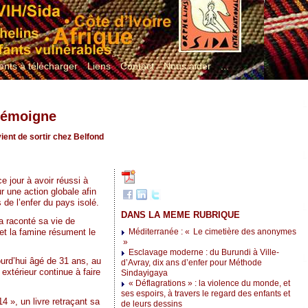
nts à télécharger
Liens
Contact
Nous aider
...
 témoigne
ient de sortir chez Belfond
 jour à avoir réussi à
r une action globale afin
de l’enfer du pays isolé.
DANS LA MEME RUBRIQUE
 a raconté sa vie de
 et la famine résument le
Méditerranée : « Le cimetière des anonymes
»
Esclavage moderne : du Burundi à Ville-
urd’hui âgé de 31 ans, au
d’Avray, dix ans d’enfer pour Méthode
extérieur continue à faire
Sindayigaya
« Déflagrations » : la violence du monde, et
ses espoirs, à travers le regard des enfants et
 », un livre retraçant sa
de leurs dessins