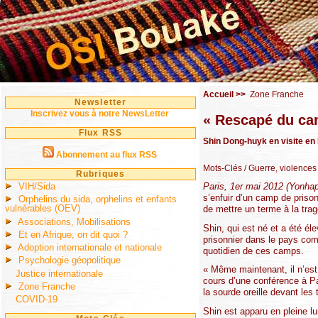
Accueil
>>
Zone Franche
Newsletter
Inscrivez vous à notre NewsLetter
« Rescapé du ca
Flux RSS
Shin Dong-huyk en visite en 
Abonnement au flux RSS
Mots-Clés
/ Guerre, violences 
Rubriques
VIH/Sida
Paris, 1er mai 2012 (Yonhap
s’enfuir d’un camp de prison
Orphelins du sida, orphelins et enfants
vulnérables (OEV)
de mettre un terme à la tra
Associations, Mobilisations
Shin, qui est né et a été él
Et en Afrique, on dit quoi ?
prisonnier dans le pays comm
Adoption internationale et nationale
quotidien de ces camps.
Psychologie géopolitique
« Même maintenant, il n’est
Justice internationale
cours d’une conférence à Par
Zone Franche
la sourde oreille devant le
COVID-19
Shin est apparu en pleine l