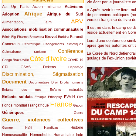
Mots-Clés
vie écrit par le journaliste 
Activisme
Act Up Paris
(49/289)
(32/289)
(73/289)
Action militante
« Après avoir lu ce livre, o
Afrique
Adoption
(82/289)
(161/289)
(73/289)
Afrique du Sud
de prisonniers politiques (n
version française du livre 
ARV
(48/289)
(203/289)
Alimentation, Faim
Il est né dans le camp de dét
Associations, mobilisation communautaire
(65/289)
réside actuellement en Cor
Brevet
(13/289)
(16/289)
(9/289)
(83/289)
(18/289)
(30/289)
Burundi
Bénin
Big Pharma
Botswana
Burkina
Lors d’une conférence simil
Cameroun
(47/289)
(23/289)
(10/289)
Centrafrique
Changements climatiques
après que les autorités ont 
Conférence
(19/289)
(118/289)
Colonialisme, racisme
La Corée du Nord détiendrai
Côte d’Ivoire
goulags de l’ex-Union soviét
(24/289)
(263/289)
(13/289)
Congo Brazzaville
COVID-19
CPI
(48/289)
(32/289)
(29/289)
(19/289)
CSAS
Dekens
Dépistage
Discrimination, Stigmatisation
(131/289)
Document
(145/289)
(9/289)
(20/289)
(22/289)
Documentaire
Droit
Droits humains
(21/289)
(10/289)
Enfants des rues
Enfants maltraités
Enfants soldats
(68/289)
(12/289)
(15/289)
(55/289)
(22/289)
EVVIH
Ethiopie
Ethnopsy
Film
France
(48/289)
(39/289)
(289/289)
(12/289)
Fonds mondial
Françafrique
Gabon
Génériques
(59/289)
(22/289)
Genre
Guerre, violences collectives
(149/289)
(12/289)
(15/289)
(10/289)
(49/289)
Histoire
Guinée
Haïti
Handicap
Homosexualité, Homophobie
(44/289)
(47/289)
(34/289)
Humanitaire
Inde