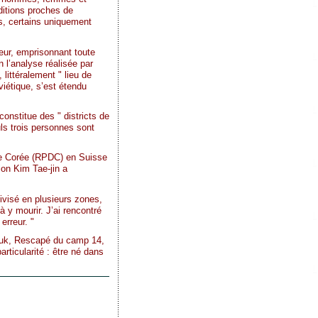
ditions proches de
s, certains uniquement
ueur, emprisonnant toute
 l’analyse réalisée par
littéralement " lieu de
iétique, s’est étendu
constitue des " districts de
uls trois personnes sont
 de Corée (RPDC) en Suisse
ion Kim Tae-jin a
ivisé en plusieurs zones,
à y mourir. J’ai rencontré
erreur. "
-hyuk, Rescapé du camp 14,
rticularité : être né dans