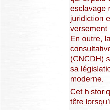
esclavage n
juridiction
versement 
En outre, 
consultativ
(CNCDH) so
sa législat
moderne.
Cet histori
tête lorsqu’