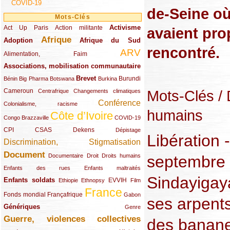
COVID-19
de-Seine où
Mots-Clés
Activisme
Act Up Paris
(49/289)
(32/289)
(73/289)
Action militante
avaient pro
Afrique
Adoption
(82/289)
(161/289)
(73/289)
Afrique du Sud
rencontré.
ARV
(48/289)
(203/289)
Alimentation, Faim
Associations, mobilisation communautaire
(65/289)
Brevet
(13/289)
(16/289)
(9/289)
(83/289)
(18/289)
(30/289)
Burundi
Bénin
Big Pharma
Botswana
Burkina
Mots-Clés
/ 
Cameroun
(47/289)
(23/289)
(10/289)
Centrafrique
Changements climatiques
Conférence
(19/289)
(118/289)
Colonialisme, racisme
humains
Côte d’Ivoire
(24/289)
(263/289)
(13/289)
Congo Brazzaville
COVID-19
CPI
(48/289)
(32/289)
(29/289)
(19/289)
CSAS
Dekens
Dépistage
Libération 
Discrimination, Stigmatisation
(131/289)
Document
(145/289)
(9/289)
(20/289)
(22/289)
Documentaire
Droit
Droits humains
septembre 
(21/289)
(10/289)
Enfants des rues
Enfants maltraités
Sindayigaya
Enfants soldats
(68/289)
(12/289)
(15/289)
(55/289)
(22/289)
EVVIH
Ethiopie
Ethnopsy
Film
France
(48/289)
(39/289)
(289/289)
(12/289)
Fonds mondial
Françafrique
Gabon
ses arpents
Génériques
(59/289)
(22/289)
Genre
Guerre, violences collectives
(149/289)
des banane