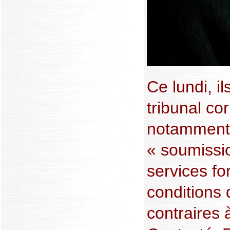
Ce lundi, i
tribunal co
notamment 
« soumissio
services fo
conditions 
contraires 