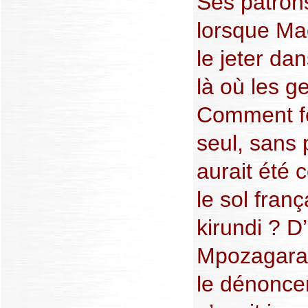
Ses patrons
lorsque Ma
le jeter da
là où les g
Comment fer
seul, sans 
aurait été 
le sol franç
kirundi ? D
Mpozagara
le dénoncer