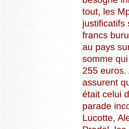
tout, les 
justificatif
francs bur
au pays su
somme qui f
255 euros.
assurent qu
était celui
parade inc
Lucotte, A