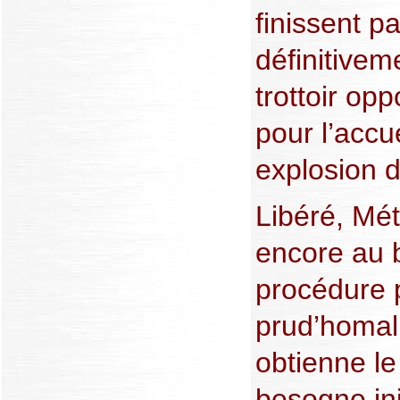
finissent pa
définitivem
trottoir opp
pour l’accu
explosion de
Libéré, Mét
encore au 
procédure 
prud’homal 
obtienne le
besogne ini