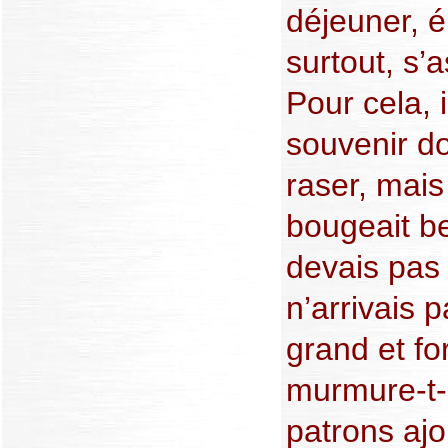
déjeuner, é
surtout, s’
Pour cela, i
souvenir do
raser, mais 
bougeait be
devais pas 
n’arrivais p
grand et fo
murmure-t-i
patrons ajo