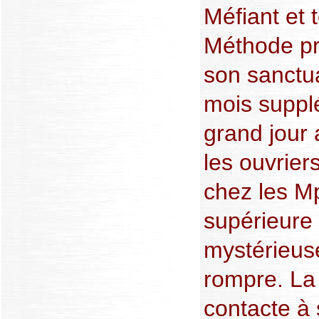
Méfiant et t
Méthode pré
son sanctua
mois suppl
grand jour 
les ouvrier
chez les Mp
supérieure
mystérieuse 
rompre. La 
contacte à s