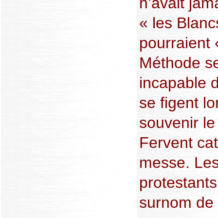
n’avait jam
« les Blanc
pourraient «
Méthode se
incapable d
se figent l
souvenir le
Fervent cath
messe. Les
protestants
surnom de 