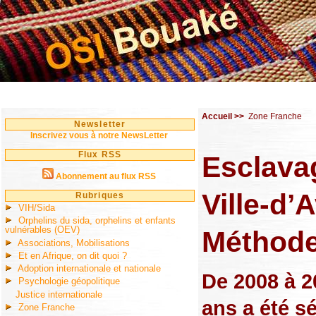
Accueil
>>
Zone Franche
Newsletter
Inscrivez vous à notre NewsLetter
Flux RSS
Esclava
Abonnement au flux RSS
Ville-d’
Rubriques
VIH/Sida
Orphelins du sida, orphelins et enfants
vulnérables (OEV)
Méthode
Associations, Mobilisations
Et en Afrique, on dit quoi ?
Adoption internationale et nationale
De 2008 à 2
Psychologie géopolitique
Justice internationale
ans a été s
Zone Franche