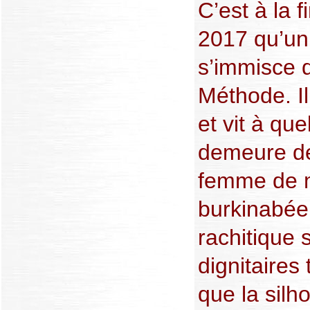
C’est à la 
2017 qu’un 
s’immisce 
Méthode. Il
et vit à qu
demeure d
femme de m
burkinabée,
rachitique 
dignitaires 
que la silh