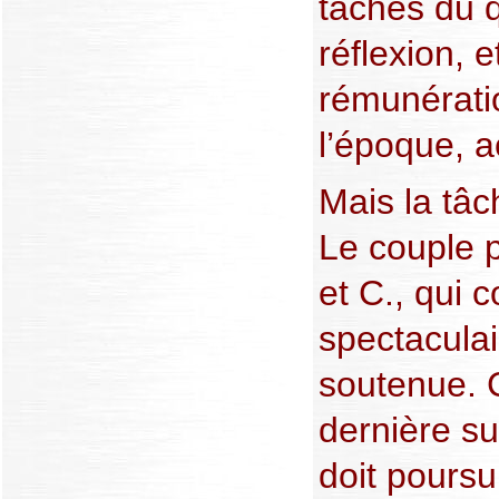
tâches du q
réflexion, 
rémunérati
l’époque, a
Mais la tâ
Le couple p
et C., qui 
spectaculai
soutenue. 
dernière su
doit poursu