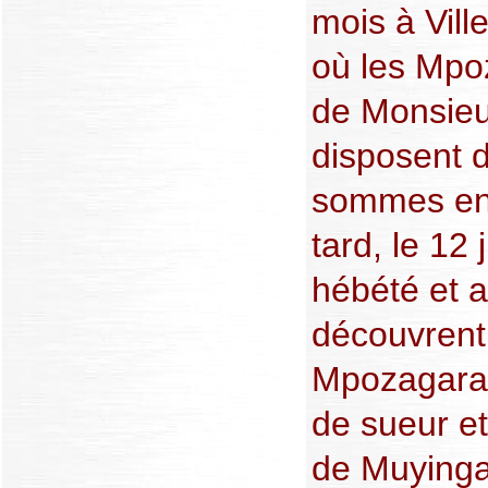
mois à Vill
où les Mpoz
de Monsieu
disposent 
sommes en 
tard, le 12
hébété et a
découvrent
Mpozagara.
de sueur et
de Muyinga 