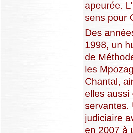
apeurée. L’
sens pour O
Des années
1998, un hu
de Méthode 
les Mpoza
Chantal, ai
elles aussi
servantes.
judiciaire 
en 2007 à 