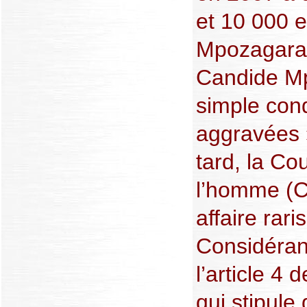
et 10 000 
Mpozagara 
Candide Mp
simple con
aggravées 
tard, la Co
l’homme (C
affaire rar
Considérant
l’article 4 
qui stipule