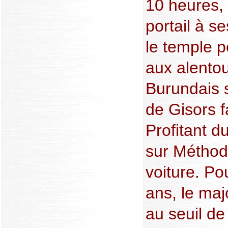
10 heures, 
portail à s
le temple po
aux alento
Burundais s
de Gisors 
Profitant du
sur Méthode
voiture. Po
ans, le ma
au seuil de