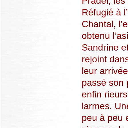
Pradel, les
Réfugié à 
Chantal, l’
obtenu l’as
Sandrine et 
rejoint dan
leur arrivé
passé son 
enfin rieu
larmes. Une
peu à peu e