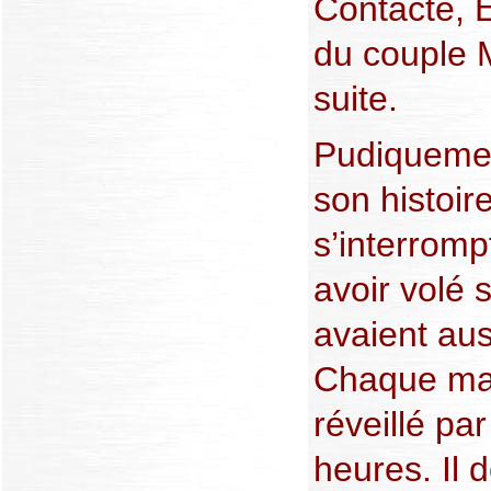
Contacté, 
du couple 
suite.
Pudiquemen
son histoir
s’interromp
avoir volé 
avaient au
Chaque mati
réveillé pa
heures. Il d