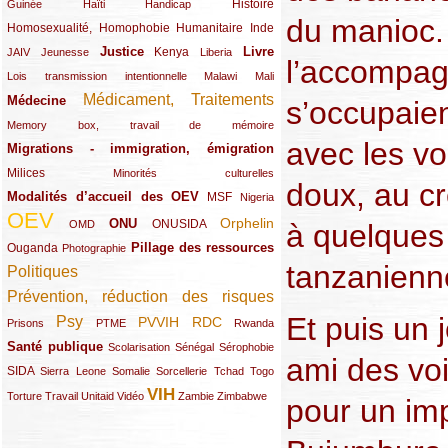
(12/289)
(15/289)
(10/289)
(49/289)
Histoire
Guinée
Haïti
Handicap
du manioc.
Homosexualité, Homophobie
(44/289)
(47/289)
(34/289)
Humanitaire
Inde
Justice
Livre
(10/289)
(21/289)
(65/289)
(35/289)
(25/289)
(62/289)
Kenya
JAIV
Jeunesse
Liberia
l’accompagn
(24/289)
(11/289)
(21/289)
Lois transmission intentionnelle
Malawi
Mali
Médicament, Traitements
Médecine
(62/289)
(142/289)
s’occupaien
(11/289)
Memory box, travail de mémoire
avec les vo
Migrations - immigration, émigration
(67/289)
Milices
(34/289)
(15/289)
Minorités culturelles
doux, au cr
Modalités d’accueil des OEV
(58/289)
(54/289)
(27/289)
MSF
Nigeria
OEV
(269/289)
(26/289)
(58/289)
(44/289)
(112/289)
Orphelin
ONU
ONUSIDA
OMD
à quelques 
Pillage des ressources
Ouganda
(29/289)
(27/289)
(77/289)
Photographie
tanzanienn
Politiques
(120/289)
Prévention, réduction des risques
(131/289)
Et puis un 
Psy
PVVIH
RDC
(22/289)
(119/289)
(12/289)
(111/289)
(104/289)
(23/289)
Prisons
PTME
Rwanda
Santé publique
(59/289)
(9/289)
(13/289)
(19/289)
Scolarisation
Sénégal
Sérophobie
ami des vo
SIDA
(29/289)
(13/289)
(12/289)
(19/289)
(10/289)
(15/289)
Sierra Leone
Somalie
Sorcellerie
Tchad
Togo
VIH
(17/289)
(21/289)
(26/289)
(23/289)
(154/289)
(12/289)
(21/289)
Torture
Travail
Unitaid
Vidéo
Zambie
Zimbabwe
pour un imp