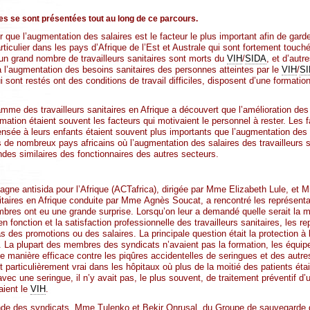
s se sont présentées tout au long de ce parcours.
que l’augmentation des salaires est le facteur le plus important afin de garde
articulier dans les pays d’Afrique de l’Est et Australe qui sont fortement touch
un grand nombre de travailleurs sanitaires sont morts du
VIH
/
SIDA
, et d’autr
 à l’augmentation des besoins sanitaires des personnes atteintes par le
VIH
/
S
 sont restés ont des conditions de travail difficiles, disposent d’une formation
amme des travailleurs sanitaires en Afrique a découvert que l’amélioration de
mation étaient souvent les facteurs qui motivaient le personnel à rester. Les f
nsée à leurs enfants étaient souvent plus importants que l’augmentation des s
s de nombreux pays africains où l’augmentation des salaires des travailleurs s
es similaires des fonctionnaires des autres secteurs.
agne antisida pour l’Afrique (ACTafrica), dirigée par Mme Elizabeth Lule, et
anitaires en Afrique conduite par Mme Agnès Soucat, a rencontré les représent
es ont eu une grande surprise. Lorsqu’on leur a demandé quelle serait la m
en fonction et la satisfaction professionnelle des travailleurs sanitaires, les 
pas des promotions ou des salaires. La principale question était la protection à
il. La plupart des membres des syndicats n’avaient pas la formation, les équ
e manière efficace contre les piqûres accidentelles de seringues et des autr
it particulièrement vrai dans les hôpitaux où plus de la moitié des patients étai
vec une seringue, il n’y avait pas, le plus souvent, de traitement préventif d
taient le
VIH
.
nde des syndicats, Mme Tulenko et Bekir Onrusal, du Groupe de sauvegarde 