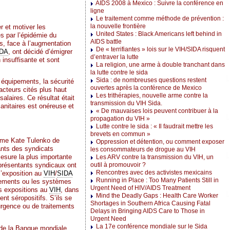
AIDS 2008 à Mexico : Suivre la conférence en
ligne
Le traitement comme méthode de prévention :
la nouvelle frontière
r et motiver les
United States : Black Americans left behind in
és par l’épidémie du
AIDS battle
es, face à l’augmentation
De « terrifiantes » lois sur le VIH/SIDA risquent
IDA
, ont décidé d’émigrer
d’entraver la lutte
 insuffisante et sont
La religion, une arme à double tranchant dans
la lutte contre le sida
Sida : de nombreuses questions restent
s équipements, la sécurité
ouvertes après la conférence de Mexico
acteurs cités plus haut
Les trithérapies, nouvelle arme contre la
alaires. Ce résultat était
transmission du VIH Sida.
anitaires est onéreuse et
« De mauvaises lois peuvent contribuer à la
propagation du VIH »
Lutte contre le sida : « Il faudrait mettre les
brevets en commun »
 Mme Kate Tulenko de
Oppression et détention, ou comment exposer
ants des syndicats
les consommateurs de drogue au VIH
esure la plus importante
Les ARV contre la transmission du VIH, un
représentants syndicaux ont
outil à promouvoir ?
Rencontres avec des activistes mexicains
 l’exposition au
VIH
/
SIDA
Running in Place : Too Many Patients Still in
ipements ou les systèmes
Urgent Need of HIV/AIDS Treatment
es expositions au
VIH
, dans
Mind the Deadly Gaps : Health Care Worker
ent séropositifs. S’ils se
Shortages in Southern Africa Causing Fatal
’urgence ou de traitements
Delays in Bringing AIDS Care to Those in
Urgent Need
La 17e conférence mondiale sur le Sida
de la Banque mondiale,