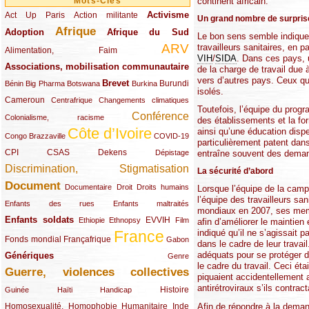
continent africain.
Mots-Clés
Activisme
Act Up Paris
(49/289)
(32/289)
(73/289)
Action militante
Un grand nombre de surprise
Afrique
Adoption
(82/289)
(161/289)
(73/289)
Afrique du Sud
Le bon sens semble indiquer 
ARV
travailleurs sanitaires, en p
(48/289)
(203/289)
Alimentation, Faim
VIH
/
SIDA
. Dans ces pays, 
Associations, mobilisation communautaire
(65/289)
de la charge de travail due
vers d’autres pays. Ceux qui
Brevet
(13/289)
(16/289)
(9/289)
(83/289)
(18/289)
(30/289)
Burundi
Bénin
Big Pharma
Botswana
Burkina
isolés.
Cameroun
(47/289)
(23/289)
(10/289)
Centrafrique
Changements climatiques
Toutefois, l’équipe du progr
Conférence
(19/289)
(118/289)
Colonialisme, racisme
des établissements et la for
Côte d’Ivoire
ainsi qu’une éducation dispe
(24/289)
(263/289)
(13/289)
Congo Brazzaville
COVID-19
particulièrement patent dan
CPI
(48/289)
(32/289)
(29/289)
(19/289)
CSAS
Dekens
Dépistage
entraîne souvent des demand
Discrimination, Stigmatisation
(131/289)
La sécurité d’abord
Document
(145/289)
(9/289)
(20/289)
(22/289)
Documentaire
Droit
Droits humains
Lorsque l’équipe de la camp
l’équipe des travailleurs s
(21/289)
(10/289)
Enfants des rues
Enfants maltraités
mondiaux en 2007, ses membr
Enfants soldats
(68/289)
(12/289)
(15/289)
(55/289)
(22/289)
EVVIH
Ethiopie
Ethnopsy
Film
afin d’améliorer le maintien 
France
indiqué qu’il ne s’agissait 
(48/289)
(39/289)
(289/289)
(12/289)
Fonds mondial
Françafrique
Gabon
dans le cadre de leur trava
adéquats pour se protéger d
Génériques
(59/289)
(22/289)
Genre
le cadre du travail. Ceci éta
Guerre, violences collectives
(149/289)
piquaient accidentellement a
antirétroviraux s’ils contrac
(12/289)
(15/289)
(10/289)
(49/289)
Histoire
Guinée
Haïti
Handicap
Afin de répondre à la dema
Homosexualité, Homophobie
(44/289)
(47/289)
(34/289)
Humanitaire
Inde