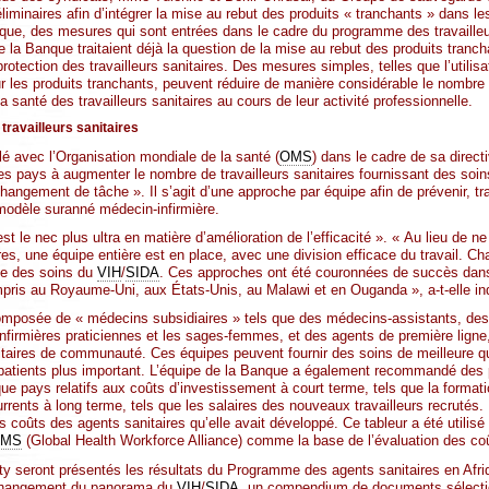
éliminaires afin d’intégrer la mise au rebut des produits « tranchants » dans l
que, des mesures qui sont entrées dans le cadre du programme des travailleur
 la Banque traitaient déjà la question de la mise au rebut des produits trancha
otection des travailleurs sanitaires. Des mesures simples, telles que l’utilisa
ur les produits tranchants, peuvent réduire de manière considérable le nombre
la santé des travailleurs sanitaires au cours de leur activité professionnelle.
travailleurs sanitaires
lé avec l’Organisation mondiale de la santé (
OMS
) dans le cadre de sa directi
 les pays à augmenter le nombre de travailleurs sanitaires fournissant des soi
changement de tâche ». Il s’agit d’une approche par équipe afin de prévenir, trai
 modèle suranné médecin-infirmière.
 le nec plus ultra en matière d’amélioration de l’efficacité ». « Au lieu de n
ires, une équipe entière est en place, avec une division efficace du travail. 
ie des soins du
VIH
/
SIDA
. Ces approches ont été couronnées de succès dan
pris au Royaume-Uni, aux États-Unis, au Malawi et en Ouganda », a-t-elle in
composée de « médecins subsidiaires » tels que des médecins-assistants, 
infirmières praticiennes et les sages-femmes, et des agents de première ligne,
nitaires de communauté. Ces équipes peuvent fournir des soins de meilleure qua
 patients plus important. L’équipe de la Banque a également recommandé des
e pays relatifs aux coûts d’investissement à court terme, tels que la formati
urrents à long terme, tels que les salaires des nouveaux travailleurs recrutés.
es coûts des agents sanitaires qu’elle avait développé. Ce tableur a été utilisé
MS
(Global Health Workforce Alliance) comme la base de l’évaluation des co
y seront présentés les résultats du Programme des agents sanitaires en Afri
Changement du panorama du
VIH
/
SIDA
, un compendium de documents sélecti