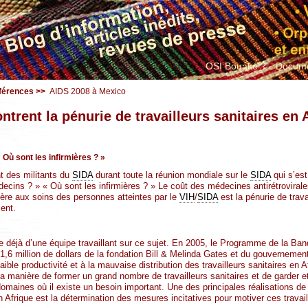
OSI Bouaké ?
Docume
férences
>>
AIDS 2008 à Mexico
trent la pénurie de travailleurs sanitaires en 
 Où sont les infirmières ? »
t des militants du
SIDA
durant toute la réunion mondiale sur le
SIDA
qui s’est
ecins ? » « Où sont les infirmières ? » Le coût des médecines antirétrovirale
rière aux soins des personnes atteintes par le
VIH
/
SIDA
est la pénurie de trava
ment.
déjà d’une équipe travaillant sur ce sujet. En 2005, le Programme de la Banq
 1,6 million de dollars de la fondation Bill & Melinda Gates et du gouvernemen
 faible productivité et à la mauvaise distribution des travailleurs sanitaires en
a manière de former un grand nombre de travailleurs sanitaires et de garder e
 domaines où il existe un besoin important. Une des principales réalisations d
en Afrique est la détermination des mesures incitatives pour motiver ces travail