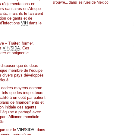
s’ouvre... dans les rues de Mexico
es réglementations en
s sanitaires en Afrique.
nts, mais ils le faisaient
tion de gants et de
 d’infections
VIH
dans le
ve « Traiter, former,
ns
VIH
/
SIDA
. Ces
ter et soigner le
e disposer que de deux
Chaque membre de l’équipe
s divers pays développés
diqué.
des cadres moyens comme
 tels que les inspecteurs
lité à un coût par patient
 plans de financements et
on initiale des agents
 L’équipe a partagé avec
 par l’Alliance mondiale
ûts.
que sur le
VIH
/
SIDA
, dans
onnés, préparé en