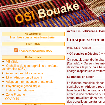
Accueil
>>
VIH/Sida
>>
Con
Newsletter
Inscrivez vous à notre NewsLetter
Lorsque se rencon
Flux RSS
Mots-Clés
/ Afrique
Abonnement au flux RSS
« Où sont les médecins ? » «
Rubriques
On pouvait entendre le chan
VIH/Sida
(Canada). « Où sont les méd
Orphelins du sida, orphelins et enfants
désormais la principale bar
vulnérables (OEV)
charge d’appliquer le traite
Associations, Mobilisations
La Banque en action
Et en Afrique, on dit quoi ?
Adoption internationale et nationale
La Banque mondiale dispose 
Psychologie géopolitique
sanitaires en Afrique a reçu
Justice internationale
faire face à la pénurie, à la
effectué une recherche sur l
Zone Franche
actuel travaillant dans des
COVID-19
des travailleurs sanitaires 