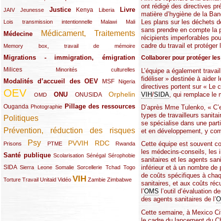
ont rédigé des directives pr
Justice
Livre
(10/289)
(21/289)
(65/289)
(35/289)
(25/289)
(62/289)
Kenya
JAIV
Jeunesse
Liberia
matière d’hygiène de la Ban
Les plans sur les déchets de
(24/289)
(11/289)
(21/289)
Lois transmission intentionnelle
Malawi
Mali
sans prendre en compte la pr
Médicament, Traitements
Médecine
(62/289)
(142/289)
récipients imperforables po
cadre du travail et protéger 
(11/289)
Memory box, travail de mémoire
Migrations - immigration, émigration
(67/289)
Collaborer pour protéger les 
Milices
(34/289)
(15/289)
Minorités culturelles
L’équipe a également travail
fidéliser » destinée à aider
Modalités d’accueil des OEV
(58/289)
(54/289)
(27/289)
MSF
Nigeria
directives portent sur « Le 
OEV
(269/289)
(26/289)
(58/289)
(44/289)
(112/289)
Orphelin
VIH
/
SIDA
, qui remplace le
ONU
ONUSIDA
OMD
Pillage des ressources
Ouganda
(29/289)
(27/289)
(77/289)
D’après Mme Tulenko, « C’est
Photographie
types de travailleurs sanita
Politiques
(120/289)
se spécialise dans une part
Prévention, réduction des risques
et en développement, y com
(131/289)
Psy
PVVIH
RDC
(22/289)
(119/289)
(12/289)
(111/289)
(104/289)
(23/289)
Cette équipe est souvent 
Prisons
PTME
Rwanda
les médecins-conseils, les 
Santé publique
(59/289)
(9/289)
(13/289)
(19/289)
Scolarisation
Sénégal
Sérophobie
sanitaires et les agents sa
SIDA
(29/289)
(13/289)
(12/289)
(19/289)
(10/289)
(15/289)
inférieur et à un nombre de
Sierra Leone
Somalie
Sorcellerie
Tchad
Togo
de coûts spécifiques à chaqu
VIH
(17/289)
(21/289)
(26/289)
(23/289)
(154/289)
(12/289)
(21/289)
Torture
Travail
Unitaid
Vidéo
Zambie
Zimbabwe
sanitaires, et aux coûts réc
l’
OMS
l’outil d’évaluation d
des agents sanitaires de l’
O
Cette semaine, à Mexico Cit
le cadre du lancement du 