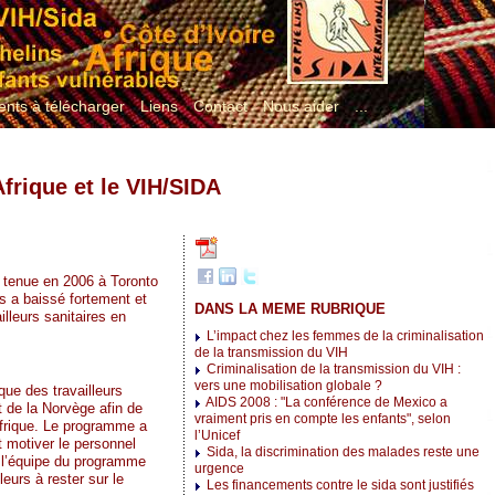
nts à télécharger
Liens
Contact
Nous aider
...
Afrique et le VIH/SIDA
 tenue en 2006 à Toronto
s a baissé fortement et
DANS LA MEME RUBRIQUE
illeurs sanitaires en
L’impact chez les femmes de la criminalisation
de la transmission du VIH
Criminalisation de la transmission du VIH :
vers une mobilisation globale ?
ue des travailleurs
AIDS 2008 : "La conférence de Mexico a
t de la Norvège afin de
vraiment pris en compte les enfants", selon
 Afrique. Le programme a
l’Unicef
t motiver le personnel
Sida, la discrimination des malades reste une
e l’équipe du programme
urgence
leurs à rester sur le
Les financements contre le sida sont justifiés