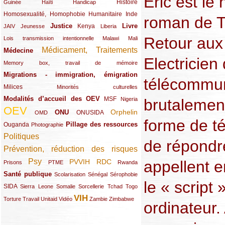
Eric est le
(12/289)
(15/289)
(10/289)
(49/289)
Histoire
Guinée
Haïti
Handicap
Homosexualité, Homophobie
(44/289)
(47/289)
(34/289)
Humanitaire
Inde
roman de Th
Justice
Livre
(10/289)
(21/289)
(65/289)
(35/289)
(25/289)
(62/289)
Kenya
JAIV
Jeunesse
Liberia
Retour aux
(24/289)
(11/289)
(21/289)
Lois transmission intentionnelle
Malawi
Mali
Médicament, Traitements
Médecine
(62/289)
(142/289)
Electricien
(11/289)
Memory box, travail de mémoire
Migrations - immigration, émigration
(67/289)
télécommuni
Milices
(34/289)
(15/289)
Minorités culturelles
Modalités d’accueil des OEV
(58/289)
(54/289)
(27/289)
MSF
brutalement
Nigeria
OEV
(269/289)
(26/289)
(58/289)
(44/289)
(112/289)
Orphelin
ONU
ONUSIDA
OMD
forme de té
Pillage des ressources
Ouganda
(29/289)
(27/289)
(77/289)
Photographie
Politiques
(120/289)
de répondre
Prévention, réduction des risques
(131/289)
Psy
appellent e
PVVIH
RDC
(22/289)
(119/289)
(12/289)
(111/289)
(104/289)
(23/289)
Prisons
PTME
Rwanda
Santé publique
(59/289)
(9/289)
(13/289)
(19/289)
Scolarisation
Sénégal
Sérophobie
le « script 
SIDA
(29/289)
(13/289)
(12/289)
(19/289)
(10/289)
(15/289)
Sierra Leone
Somalie
Sorcellerie
Tchad
Togo
VIH
(17/289)
(21/289)
(26/289)
(23/289)
(154/289)
(12/289)
(21/289)
Torture
Travail
Unitaid
Vidéo
Zambie
Zimbabwe
ordinateur.