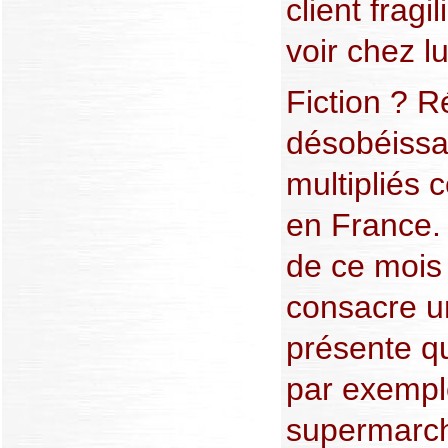
client fragi
voir chez l
Fiction ? R
désobéissan
multipliés 
en France.
de ce mois 
consacre un
présente q
par exempl
supermarch