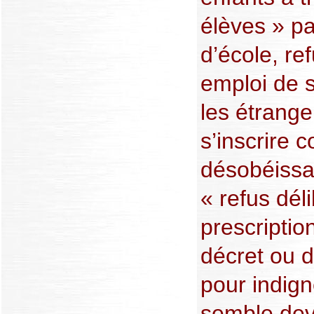
élèves » pa
d’école, re
emploi de s
les étrange
s’inscrire
désobéissan
« refus dél
prescription
décret ou d
pour indign
semble de