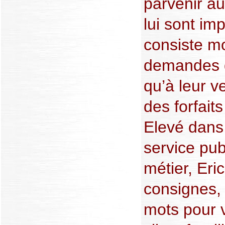
parvenir au
lui sont im
consiste mo
demandes d
qu’à leur v
des forfait
Elevé dans
service pu
métier, Eri
consignes, 
mots pour v