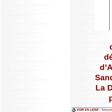
d
d’A
Sand
La D
VOIR EN LIGNE :
Telera