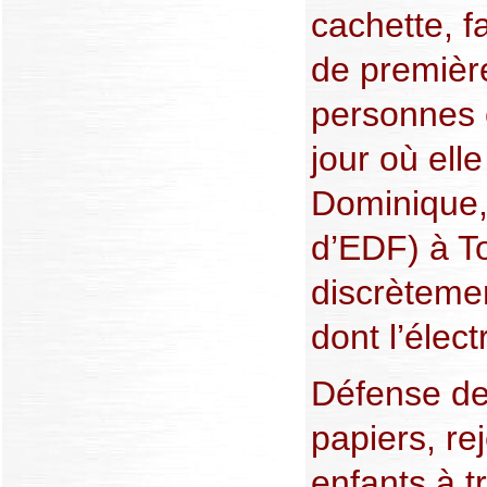
cachette, fa
de premièr
personnes e
jour où elle
Dominique, 
d’EDF) à T
discrèteme
dont l’élect
Défense de
papiers, re
enfants à t