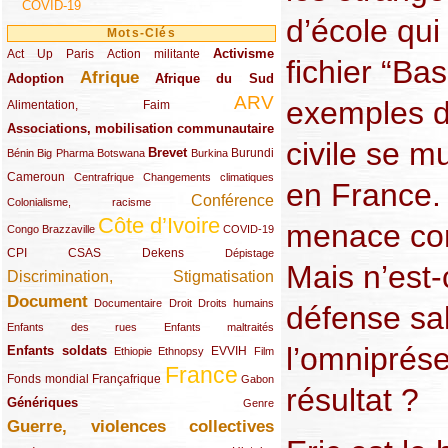
COVID-19
d’école qui 
Mots-Clés
Activisme
Act Up Paris
(49/289)
(32/289)
(73/289)
Action militante
fichier “Ba
Afrique
Adoption
(82/289)
(161/289)
(73/289)
Afrique du Sud
ARV
exemples 
(48/289)
(203/289)
Alimentation, Faim
Associations, mobilisation communautaire
(65/289)
civile se mu
Brevet
(13/289)
(16/289)
(9/289)
(83/289)
(18/289)
(30/289)
Burundi
Bénin
Big Pharma
Botswana
Burkina
Cameroun
(47/289)
(23/289)
(10/289)
Centrafrique
Changements climatiques
en France. 
Conférence
(19/289)
(118/289)
Colonialisme, racisme
Côte d’Ivoire
menace con
(24/289)
(263/289)
(13/289)
Congo Brazzaville
COVID-19
CPI
(48/289)
(32/289)
(29/289)
(19/289)
CSAS
Dekens
Dépistage
Mais n’est-
Discrimination, Stigmatisation
(131/289)
Document
(145/289)
(9/289)
(20/289)
(22/289)
Documentaire
Droit
Droits humains
défense sal
(21/289)
(10/289)
Enfants des rues
Enfants maltraités
l’omniprése
Enfants soldats
(68/289)
(12/289)
(15/289)
(55/289)
(22/289)
EVVIH
Ethiopie
Ethnopsy
Film
France
(48/289)
(39/289)
(289/289)
(12/289)
Fonds mondial
Françafrique
Gabon
résultat ?
Génériques
(59/289)
(22/289)
Genre
Guerre, violences collectives
(149/289)