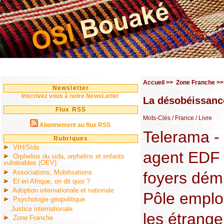
Accueil
>>
Zone Franche
>
Newsletter
Inscrivez vous à notre NewsLetter
La désobéissance
Flux RSS
Mots-Clés
/ France
/ Livre
Abonnement au flux RSS
Telerama -
Rubriques
VIH/Sida
agent EDF 
Orphelins du sida, orphelins et enfants
vulnérables (OEV)
Associations, Mobilisations
foyers dém
Et en Afrique, on dit quoi ?
Adoption internationale et nationale
Pôle emploi
Psychologie géopolitique
Justice internationale
les étrange
Zone Franche