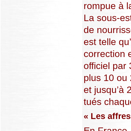
rompue à la
La sous-es
de nourris
est telle q
correction e
officiel par
plus 10 ou
et jusqu’à 
tués chaqu
« Les affres
En France, 