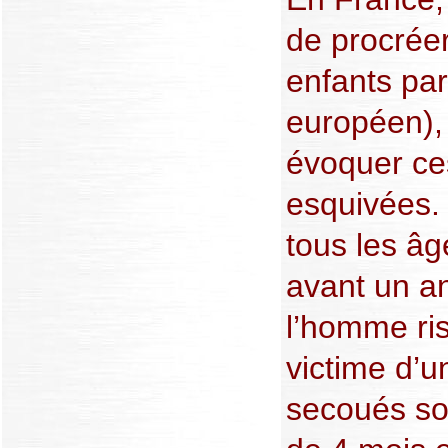
de procrée
enfants pa
européen),
évoquer ce
esquivées.
tous les âge
avant un an
l’homme ris
victime d’
secoués son