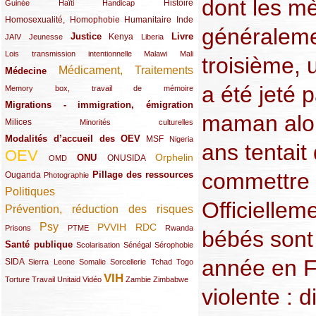
dont les m
(12/289)
(15/289)
(10/289)
(49/289)
Histoire
Guinée
Haïti
Handicap
Homosexualité, Homophobie
(44/289)
(47/289)
(34/289)
Humanitaire
Inde
généraleme
Justice
Livre
(10/289)
(21/289)
(65/289)
(35/289)
(25/289)
(62/289)
Kenya
JAIV
Jeunesse
Liberia
(24/289)
(11/289)
(21/289)
Lois transmission intentionnelle
Malawi
Mali
troisième, 
Médicament, Traitements
Médecine
(62/289)
(142/289)
a été jeté p
(11/289)
Memory box, travail de mémoire
Migrations - immigration, émigration
(67/289)
maman alor
Milices
(34/289)
(15/289)
Minorités culturelles
Modalités d’accueil des OEV
(58/289)
(54/289)
(27/289)
MSF
Nigeria
ans tentait
OEV
(269/289)
(26/289)
(58/289)
(44/289)
(112/289)
Orphelin
ONU
ONUSIDA
OMD
commettre u
Pillage des ressources
Ouganda
(29/289)
(27/289)
(77/289)
Photographie
Politiques
(120/289)
Officiellem
Prévention, réduction des risques
(131/289)
Psy
PVVIH
RDC
(22/289)
(119/289)
(12/289)
(111/289)
(104/289)
(23/289)
Prisons
PTME
Rwanda
bébés sont
Santé publique
(59/289)
(9/289)
(13/289)
(19/289)
Scolarisation
Sénégal
Sérophobie
année en F
SIDA
(29/289)
(13/289)
(12/289)
(19/289)
(10/289)
(15/289)
Sierra Leone
Somalie
Sorcellerie
Tchad
Togo
VIH
(17/289)
(21/289)
(26/289)
(23/289)
(154/289)
(12/289)
(21/289)
Torture
Travail
Unitaid
Vidéo
Zambie
Zimbabwe
violente : d