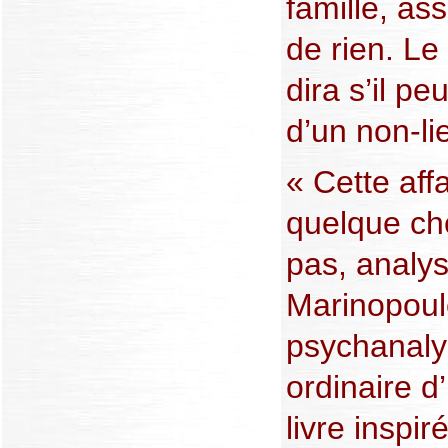
famille, as
de rien. Le 
dira s’il pe
d’un non-li
« Cette aff
quelque ch
pas, analy
Marinopoul
psychanalys
ordinaire d
livre inspir