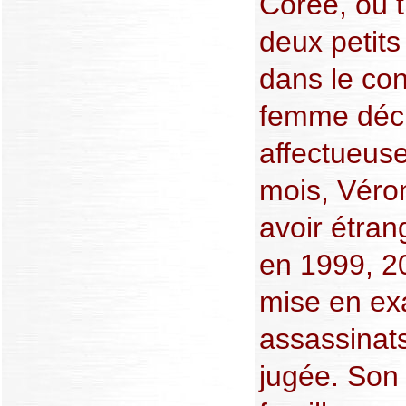
Corée, où t
deux petits
dans le con
femme déc
affectueus
mois, Véro
avoir étran
en 1999, 20
mise en e
assassinats
jugée. Son 