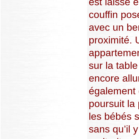
est laissé
couffin pos
avec un be
proximité. 
appartemen
sur la tabl
encore all
également 
poursuit l
les bébés 
sans qu’il y