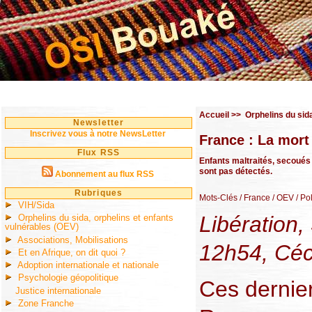
Accueil
>>
Orphelins du sid
Newsletter
Inscrivez vous à notre NewsLetter
France : La mort
Flux RSS
Enfants maltraités, secoués 
sont pas détectés.
Abonnement au flux RSS
Rubriques
Mots-Clés
/ France
/ OEV
/ Po
VIH/Sida
Libération,
Orphelins du sida, orphelins et enfants
vulnérables (OEV)
Associations, Mobilisations
12h54, Cé
Et en Afrique, on dit quoi ?
Adoption internationale et nationale
Psychologie géopolitique
Ces dernie
Justice internationale
Zone Franche