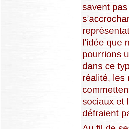
savent pas 
s’accrochan
représenta
l’idée que 
pourrions u
dans ce ty
réalité, le
commettent
sociaux et 
défraient p
Au fil de s