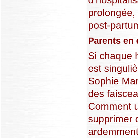
d’hospitali
prolongée, 
post-partu
Parents en 
Si chaque h
est singuli
Sophie Mar
des faiscea
Comment un
supprimer c
ardemment 