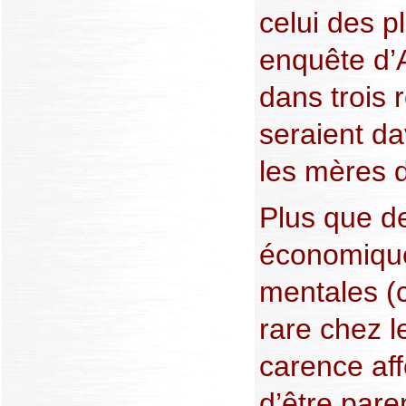
celui des p
enquête d
dans trois 
seraient d
les mères 
Plus que d
économique
mentales (c
rare chez le
carence affe
d’être pare