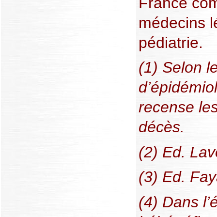
France com
médecins lé
pédiatrie.
(1) Selon l
d’épidémiol
recense le
décès.
(2) Ed. Lav
(3) Ed. Fay
(4) Dans l’