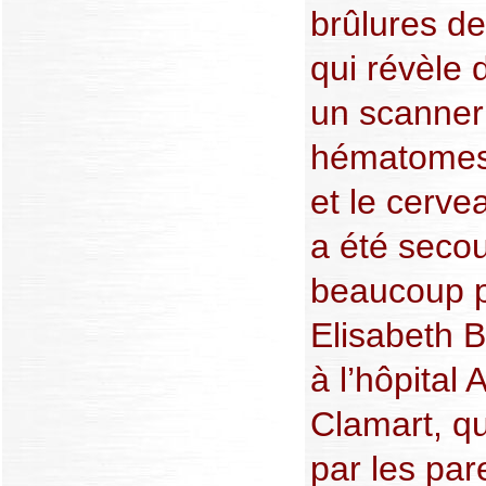
brûlures de
qui révèle 
un scanner
hématomes 
et le cerve
a été seco
beaucoup p
Elisabeth B
à l’hôpital
Clamart, qu
par les par