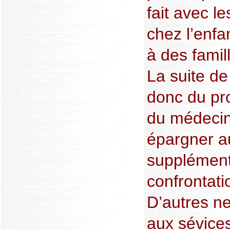
fait avec l
chez l’enf
à des famil
La suite de
donc du pro
du médecin.
épargner au
supplément
confrontati
D’autres n
aux sévices