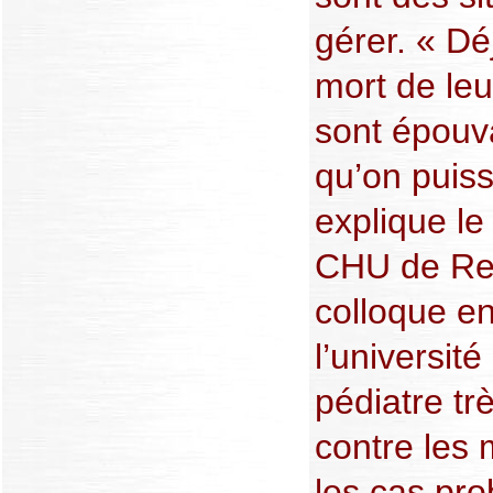
gérer. « Dé
mort de leu
sont épouv
qu’on puis
explique l
CHU de Ren
colloque e
l’université
pédiatre tr
contre les 
les cas pr