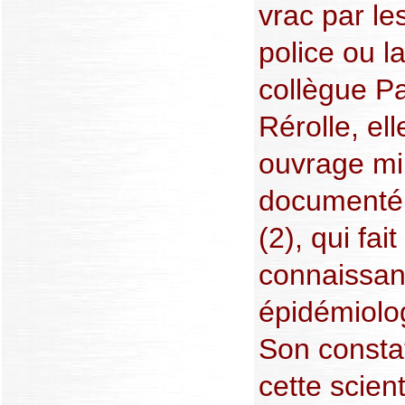
vrac par les
police ou l
collègue P
Rérolle, ell
ouvrage mi
documenté,
(2), qui fai
connaissanc
épidémiolog
Son constat
cette scien