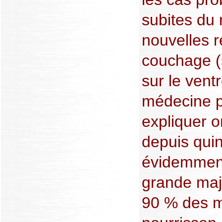
subites du
nouvelles 
couchage (s
sur le vent
médecine p
expliquer 
depuis qui
évidemment
grande maj
90 % des m