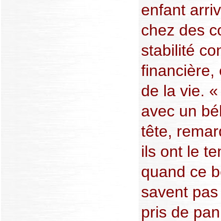
enfant arri
chez des c
stabilité co
financière, 
de la vie. 
avec un bé
tête, remar
ils ont le 
quand ce bé
savent pas
pris de pa