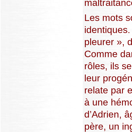
maltraitanc
Les mots s
identiques. 
pleurer », 
Comme dan
rôles, ils 
leur progé
relate par 
à une hémo
d’Adrien, â
père, un in