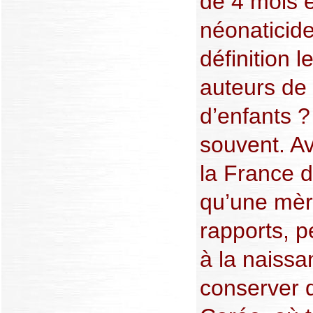
de 4 mois 
néonaticid
définition 
auteurs de
d’enfants ?
souvent. Ave
la France d
qu’une mèr
rapports, p
à la naiss
conserver d