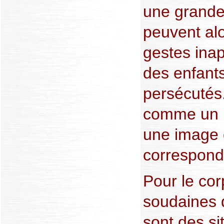
une grande 
peuvent al
gestes inap
des enfants
persécutés
comme un p
une image d
correspond 
Pour le cor
soudaines d
sont des si