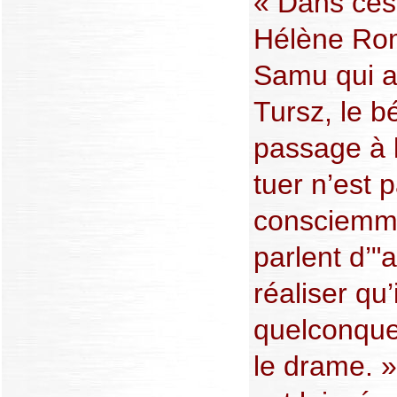
« Dans ces 
Hélène Ro
Samu qui a
Tursz, le 
passage à l
tuer n’est 
consciemme
parlent d’"
réaliser qu’
quelconque
le drame. »