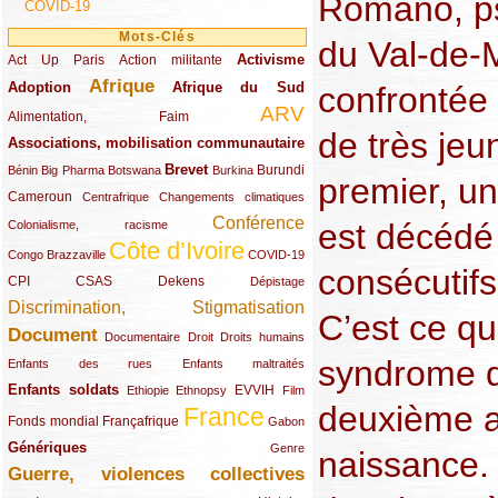
Romano, p
COVID-19
Mots-Clés
du Val-de-
Activisme
Act Up Paris
(49/289)
(32/289)
(73/289)
Action militante
Afrique
Adoption
(82/289)
(161/289)
(73/289)
Afrique du Sud
confrontée 
ARV
(48/289)
(203/289)
Alimentation, Faim
de très jeu
Associations, mobilisation communautaire
(65/289)
Brevet
(13/289)
(16/289)
(9/289)
(83/289)
(18/289)
(30/289)
Burundi
Bénin
Big Pharma
Botswana
Burkina
premier, un
Cameroun
(47/289)
(23/289)
(10/289)
Centrafrique
Changements climatiques
Conférence
(19/289)
(118/289)
est décédé
Colonialisme, racisme
Côte d’Ivoire
(24/289)
(263/289)
(13/289)
Congo Brazzaville
COVID-19
consécutif
CPI
(48/289)
(32/289)
(29/289)
(19/289)
CSAS
Dekens
Dépistage
Discrimination, Stigmatisation
(131/289)
C’est ce qu
Document
(145/289)
(9/289)
(20/289)
(22/289)
Documentaire
Droit
Droits humains
syndrome d
(21/289)
(10/289)
Enfants des rues
Enfants maltraités
Enfants soldats
(68/289)
(12/289)
(15/289)
(55/289)
(22/289)
EVVIH
Ethiopie
Ethnopsy
Film
deuxième a 
France
(48/289)
(39/289)
(289/289)
(12/289)
Fonds mondial
Françafrique
Gabon
Génériques
(59/289)
(22/289)
Genre
naissance. 
Guerre, violences collectives
(149/289)