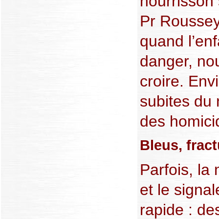
nourrisson s
Pr Roussey
quand l’enf
danger, no
croire. Env
subites du 
des homici
Bleus, fract
Parfois, la 
et le signal
rapide : de