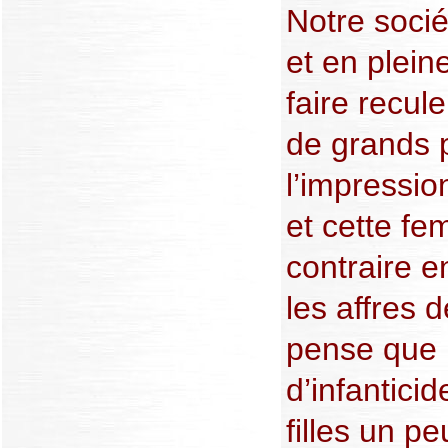
Notre socié
et en plein
faire recul
de grands 
l’impressio
et cette f
contraire 
les affres 
pense que 
d’infantici
filles un p