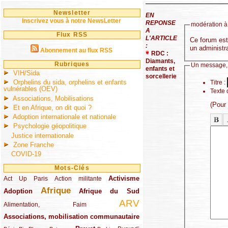
Newsletter
EN
Inscrivez vous à notre NewsLetter
REPONSE
modération à 
A
Flux RSS
L'ARTICLE
Ce forum est 
:
un administra
Abonnement au flux RSS
RDC :
Diamants,
Rubriques
Un message,
enfants et
VIH/Sida
sorcellerie
Orphelins du sida, orphelins et enfants
Titre :
vulnérables (OEV)
Texte 
Associations, Mobilisations
(Pour
Et en Afrique, on dit quoi ?
Adoption internationale et nationale
Psychologie géopolitique
Justice internationale
Zone Franche
COVID-19
Mots-Clés
Activisme
Act Up Paris
(49/289)
(32/289)
(73/289)
Action militante
Afrique
Adoption
(82/289)
(161/289)
(73/289)
Afrique du Sud
ARV
(48/289)
(203/289)
Alimentation, Faim
Associations, mobilisation communautaire
(65/289)