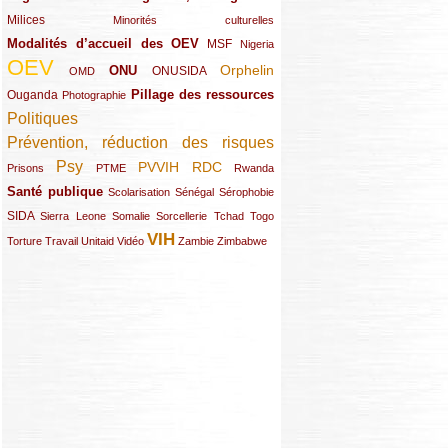
Milices
(34/289)
(15/289)
Minorités culturelles
Modalités d’accueil des OEV
(58/289)
(54/289)
(27/289)
MSF
Nigeria
OEV
(269/289)
(26/289)
(58/289)
(44/289)
(112/289)
Orphelin
ONU
ONUSIDA
OMD
Pillage des ressources
Ouganda
(29/289)
(27/289)
(77/289)
Photographie
Politiques
(120/289)
Prévention, réduction des risques
(131/289)
Psy
PVVIH
RDC
(22/289)
(119/289)
(12/289)
(111/289)
(104/289)
(23/289)
Prisons
PTME
Rwanda
Santé publique
(59/289)
(9/289)
(13/289)
(19/289)
Scolarisation
Sénégal
Sérophobie
SIDA
(29/289)
(13/289)
(12/289)
(19/289)
(10/289)
(15/289)
Sierra Leone
Somalie
Sorcellerie
Tchad
Togo
VIH
(17/289)
(21/289)
(26/289)
(23/289)
(154/289)
(12/289)
(21/289)
Torture
Travail
Unitaid
Vidéo
Zambie
Zimbabwe