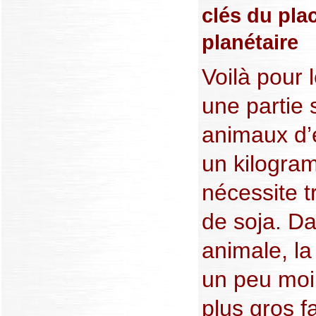
clés du pla
planétaire
Voilà pour
une partie s
animaux d’
un kilogra
nécessite t
de soja. Da
animale, l
un peu moi
plus gros f