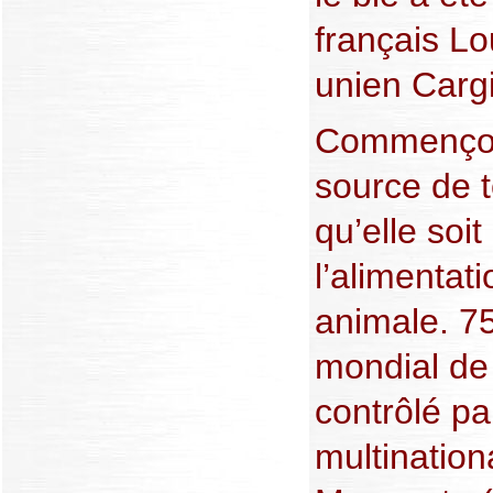
français Lo
unien Cargi
Commençon
source de t
qu’elle soit
l’alimentat
animale. 7
mondial de
contrôlé p
multination