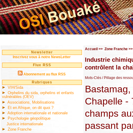
Accueil
>>
Zone Franche
>
Newsletter
Inscrivez vous à notre NewsLetter
Industrie chimiq
Flux RSS
contrôlent la ch
Abonnement au flux RSS
Mots-Clés
/ Pillage des resso
Rubriques
Bastamag, 
VIH/Sida
Orphelins du sida, orphelins et enfants
vulnérables (OEV)
Chapelle -
Associations, Mobilisations
Et en Afrique, on dit quoi ?
champs au
Adoption internationale et nationale
Psychologie géopolitique
passant par
Justice internationale
Zone Franche