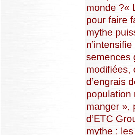
monde ?« L
pour faire f
mythe puiss
n’intensifi
semences 
modifiées, 
d’engrais d
population 
manger », 
d’ETC Grou
mythe : les