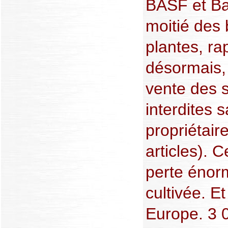
BASF et Ba
moitié des 
plantes, ra
désormais, 
vente des 
interdites 
propriétair
articles). 
perte énorm
cultivée. E
Europe. 3 0