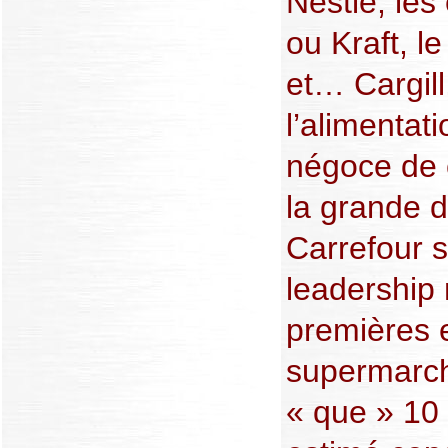
Nestlé, les
ou Kraft, l
et… Cargill
l’alimentat
négoce de 
la grande d
Carrefour s
leadership 
premières 
supermarch
« que » 10