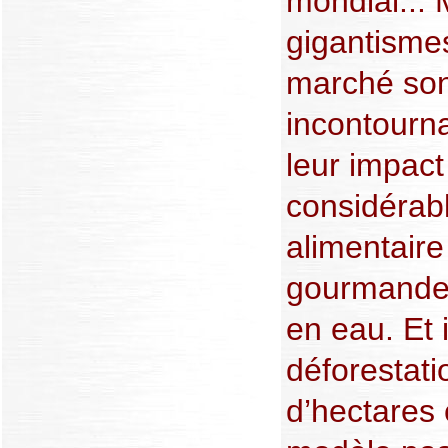
mondial... 
gigantismes
marché sont
incontourn
leur impact
considérable
alimentaire 
gourmande 
en eau. Et 
déforestati
d’hectares