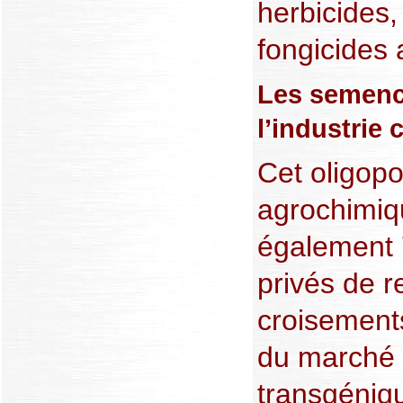
herbicides,
fongicides 
Les semenc
l’industrie
Cet oligopo
agrochimiq
également 
privés de r
croisement
du marché
transgéniq