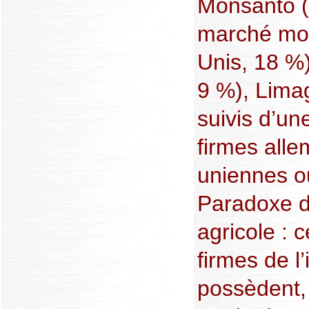
Monsanto (
marché mon
Unis, 18 %
9 %), Limag
suivis d’un
firmes alle
uniennes o
Paradoxe d
agricole : 
firmes de l
possèdent, 