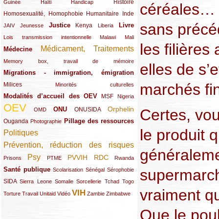
(12/289)
(15/289)
(10/289)
(49/289)
Histoire
Guinée
Haïti
Handicap
céréales… 
Homosexualité, Homophobie
(44/289)
(47/289)
(34/289)
Humanitaire
Inde
sans précéd
Justice
Livre
(10/289)
(21/289)
(65/289)
(35/289)
(25/289)
(62/289)
Kenya
JAIV
Jeunesse
Liberia
(24/289)
(11/289)
(21/289)
Lois transmission intentionnelle
Malawi
Mali
les filières
Médicament, Traitements
Médecine
(62/289)
(142/289)
(11/289)
Memory box, travail de mémoire
elles de s’
Migrations - immigration, émigration
(67/289)
marchés fi
Milices
(34/289)
(15/289)
Minorités culturelles
Modalités d’accueil des OEV
(58/289)
(54/289)
(27/289)
MSF
Nigeria
OEV
(269/289)
(26/289)
(58/289)
(44/289)
(112/289)
Orphelin
ONU
Certes, vou
ONUSIDA
OMD
Pillage des ressources
Ouganda
(29/289)
(27/289)
(77/289)
Photographie
le produit 
Politiques
(120/289)
Prévention, réduction des risques
(131/289)
généraleme
Psy
PVVIH
RDC
(22/289)
(119/289)
(12/289)
(111/289)
(104/289)
(23/289)
Prisons
PTME
Rwanda
Santé publique
supermarch
(59/289)
(9/289)
(13/289)
(19/289)
Scolarisation
Sénégal
Sérophobie
SIDA
(29/289)
(13/289)
(12/289)
(19/289)
(10/289)
(15/289)
Sierra Leone
Somalie
Sorcellerie
Tchad
Togo
vraiment q
VIH
(17/289)
(21/289)
(26/289)
(23/289)
(154/289)
(12/289)
(21/289)
Torture
Travail
Unitaid
Vidéo
Zambie
Zimbabwe
Que le poul