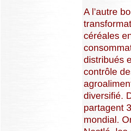
A l’autre bou
transformat
céréales en
consommati
distribués 
contrôle de
agroaliment
diversifié. 
partagent 
mondial. On