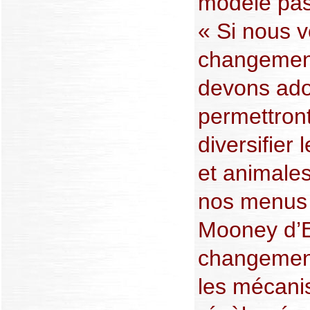
modèle pas
« Si nous v
changement
devons adop
permettron
diversifier 
et animales
nos menus 
Mooney d’
changemen
les mécani