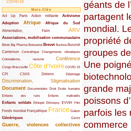
COVID-19
géants de 
Mots-Clés
partagent l
Activisme
Act Up Paris
(49/289)
(32/289)
(73/289)
Action militante
Afrique
Adoption
(82/289)
(161/289)
(73/289)
Afrique du Sud
mondial. L
ARV
(48/289)
(203/289)
Alimentation, Faim
Associations, mobilisation communautaire
propriété 
(65/289)
Brevet
(13/289)
(16/289)
(9/289)
(83/289)
(18/289)
(30/289)
Burundi
Bénin
Big Pharma
Botswana
Burkina
groupes de 
Cameroun
(47/289)
(23/289)
(10/289)
Centrafrique
Changements climatiques
Conférence
(19/289)
(118/289)
Colonialisme, racisme
Une poigné
Côte d’Ivoire
(24/289)
(263/289)
(13/289)
Congo Brazzaville
COVID-19
biotechnolo
CPI
(48/289)
(32/289)
(29/289)
(19/289)
CSAS
Dekens
Dépistage
Discrimination, Stigmatisation
(131/289)
grande majo
Document
(145/289)
(9/289)
(20/289)
(22/289)
Documentaire
Droit
Droits humains
(21/289)
(10/289)
Enfants des rues
Enfants maltraités
poissons d’
Enfants soldats
(68/289)
(12/289)
(15/289)
(55/289)
(22/289)
EVVIH
Ethiopie
Ethnopsy
Film
France
parfois les
(48/289)
(39/289)
(289/289)
(12/289)
Fonds mondial
Françafrique
Gabon
Génériques
(59/289)
(22/289)
Genre
commerce i
Guerre, violences collectives
(149/289)