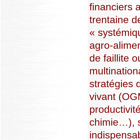
financiers 
trentaine 
« systémiqu
agro-alimen
de faillite
multination
stratégies 
vivant (OG
productivit
chimie…), s
indispensab