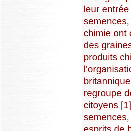
leur entrée
semences, 
chimie ont
des graine
produits ch
l’organisat
britanniqu
regroupe de
citoyens [1
semences,
esprits de b