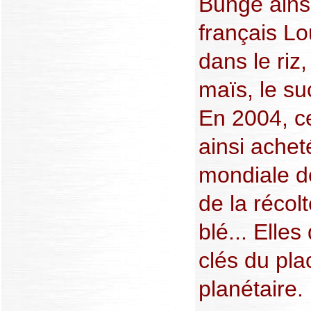
Bunge ains
français Lo
dans le riz,
maïs, le su
En 2004, ce
ainsi achet
mondiale de
de la récol
blé... Elles
clés du pla
planétaire.