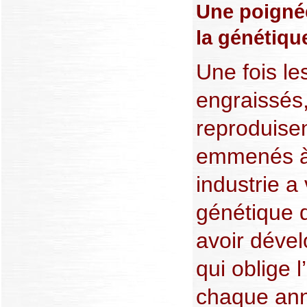
Une poignée
la génétiqu
Une fois l
engraissés, 
reproduisen
emmenés à 
industrie a 
génétique d
avoir déve
qui oblige l
chaque ann