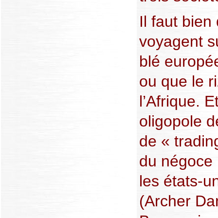
Il faut bie
voyagent su
blé europé
ou que le r
l’Afrique. E
oligopole 
de « tradin
du négoce 
les états-u
(Archer Dan