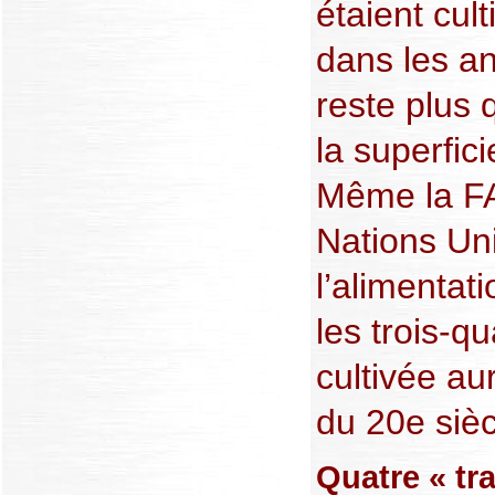
étaient cul
dans les an
reste plus
la superfici
Même la FA
Nations Uni
l’alimentati
les trois-qu
cultivée au
du 20e siècl
Quatre « tr