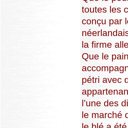
toutes les 
conçu par l
néerlandai
la firme a
Que le pain
accompagne
pétri avec d
appartenan
l’une des d
le marché 
le blé a ét