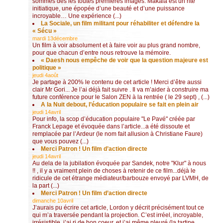
sommes dés les toutes premières images. Makala est un rite
initiatique, une épopée d’une beauté et d’une puissance
incroyable… Une expérience (...)
La Sociale, un film militant pour réhabiliter et défendre la
« Sécu »
mardi 13décembre
Un film à voir absolument et à faire voir au plus grand nombre,
pour que chacun d’entre nous retrouve la mémoire.
« Daesh nous empêche de voir que la question majeure est
politique »
jeudi 4août
Je partage à 200% le contenu de cet article ! Merci d’être aussi
clair Mr Gori... Je l’ai déjà fait suivre . Il va m’aider à construire ma
future conférence pour le Salon ZEN à la rentrée ( le 29 sept) , (...)
A la Nuit debout, l’éducation populaire se fait en plein air
jeudi 14avril
Pour info, la scop d’éducation populaire "Le Pavé" créée par
Franck Lepage et évoquée dans l’article...a été dissoute et
remplacée par l’Ardeur (le nom fait allusion à Christiane Faure)
que vous pouvez (...)
Merci Patron ! Un film d’action directe
jeudi 14avril
Au dela de la jubilation évoquée par Sandek, notre "Klur" à nous
!! , il y a vraiment plein de choses à retenir de ce film...déjà le
ridicule de cet étrange médiateur/barbouze envoyé par LVMH, de
la part (...)
Merci Patron ! Un film d’action directe
dimanche 10avril
J’aurais pu écrire cet article, Lordon y décrit précisément tout ce
qui m’a traversée pendant la projection. C’est irréel, incroyable,
irrésistible, j’ai ri de bon coeur, et j’ai même pleuré (la tartine