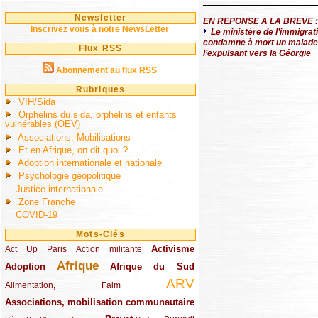
Newsletter
EN REPONSE A LA BREVE :
Inscrivez vous à notre NewsLetter
Le ministère de l’immigrat
condamne à mort un malade 
Flux RSS
l’expulsant vers la Géorgie
Abonnement au flux RSS
Rubriques
VIH/Sida
Orphelins du sida, orphelins et enfants
vulnérables (OEV)
Associations, Mobilisations
Et en Afrique, on dit quoi ?
Adoption internationale et nationale
Psychologie géopolitique
Justice internationale
Zone Franche
COVID-19
Mots-Clés
Activisme
Act Up Paris
(49/289)
(32/289)
(73/289)
Action militante
Afrique
Adoption
(82/289)
(161/289)
(73/289)
Afrique du Sud
ARV
(48/289)
(203/289)
Alimentation, Faim
Associations, mobilisation communautaire
(65/289)