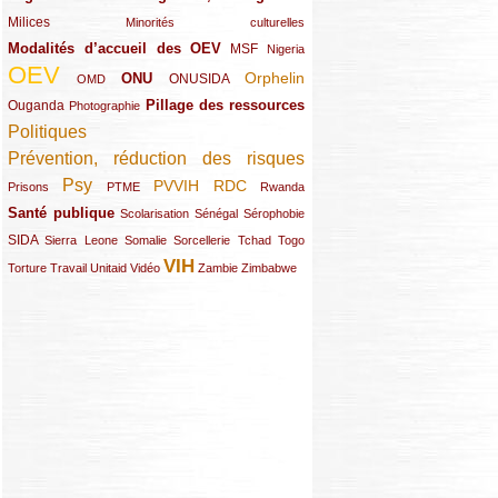
Milices
(34/289)
(15/289)
Minorités culturelles
Modalités d’accueil des OEV
(58/289)
(54/289)
(27/289)
MSF
Nigeria
OEV
(269/289)
(26/289)
(58/289)
(44/289)
(112/289)
Orphelin
ONU
ONUSIDA
OMD
Pillage des ressources
Ouganda
(29/289)
(27/289)
(77/289)
Photographie
Politiques
(120/289)
Prévention, réduction des risques
(131/289)
Psy
PVVIH
RDC
(22/289)
(119/289)
(12/289)
(111/289)
(104/289)
(23/289)
Prisons
PTME
Rwanda
Santé publique
(59/289)
(9/289)
(13/289)
(19/289)
Scolarisation
Sénégal
Sérophobie
SIDA
(29/289)
(13/289)
(12/289)
(19/289)
(10/289)
(15/289)
Sierra Leone
Somalie
Sorcellerie
Tchad
Togo
VIH
(17/289)
(21/289)
(26/289)
(23/289)
(154/289)
(12/289)
(21/289)
Torture
Travail
Unitaid
Vidéo
Zambie
Zimbabwe