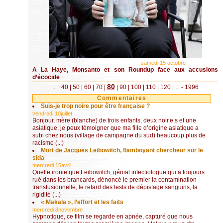
samedi 15 octobre
A La Haye, Monsanto et son Roundup face aux accusions
d’écocide
80
...
|
40
|
50
|
60
|
70
|
|
90
|
100
|
110
|
120
|
...
- 1996
Commentaires
Suis-je trop noire pour être française ?
vendredi 10juillet
Bonjour, mère (blanche) de trois enfants, deux noir.e.s et une
asiatique, je peux témoigner que ma fille d’origine asiatique a
subi chez nous (village de campagne du sud) beaucoup plus de
racisme (...)
Mort de Jacques Leibowitch, flamboyant chercheur sur le
sida
mercredi 15avril
Quelle ironie que Leibowitch, génial infectiologue qui a toujours
rué dans les brancards, dénoncé le premier la contamination
transfusionnelle, le retard des tests de dépistage sanguins, la
rigidité (...)
« Makala », l’effort et les faits
mercredi 8novembre
Hypnotique, ce film se regarde en apnée, capturé que nous