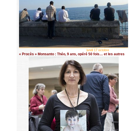
lundi 17 octobre
« Procès » Monsanto : Théo, 9 ans, opéré 50 fois… et les autres