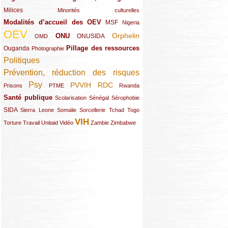
Milices
(34/289)
(15/289)
Minorités culturelles
Modalités d’accueil des OEV
(58/289)
(54/289)
(27/289)
MSF
Nigeria
OEV
(269/289)
(26/289)
(58/289)
(44/289)
(112/289)
Orphelin
ONU
ONUSIDA
OMD
Pillage des ressources
Ouganda
(29/289)
(27/289)
(77/289)
Photographie
Politiques
(120/289)
Prévention, réduction des risques
(131/289)
Psy
PVVIH
RDC
(22/289)
(119/289)
(12/289)
(111/289)
(104/289)
(23/289)
Prisons
PTME
Rwanda
Santé publique
(59/289)
(9/289)
(13/289)
(19/289)
Scolarisation
Sénégal
Sérophobie
SIDA
(29/289)
(13/289)
(12/289)
(19/289)
(10/289)
(15/289)
Sierra Leone
Somalie
Sorcellerie
Tchad
Togo
VIH
(17/289)
(21/289)
(26/289)
(23/289)
(154/289)
(12/289)
(21/289)
Torture
Travail
Unitaid
Vidéo
Zambie
Zimbabwe