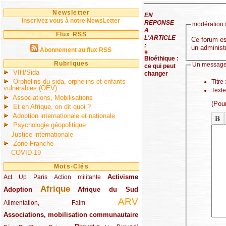
Newsletter
EN
Inscrivez vous à notre NewsLetter
REPONSE
modération à
A
Flux RSS
L'ARTICLE
Ce forum est
:
un administr
Abonnement au flux RSS
Bioéthique :
Rubriques
Un message
ce qui peut
VIH/Sida
changer
Orphelins du sida, orphelins et enfants
Titre 
vulnérables (OEV)
Texte
Associations, Mobilisations
(Pou
Et en Afrique, on dit quoi ?
Adoption internationale et nationale
Psychologie géopolitique
Justice internationale
Zone Franche
COVID-19
Mots-Clés
Activisme
Act Up Paris
(49/289)
(32/289)
(73/289)
Action militante
Afrique
Adoption
(82/289)
(161/289)
(73/289)
Afrique du Sud
ARV
(48/289)
(203/289)
Alimentation, Faim
Associations, mobilisation communautaire
(65/289)