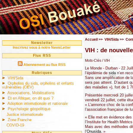
Accueil
>>
VIH/Sida
>>
Con
Newsletter
Inscrivez vous à notre NewsLetter
VIH : de nouvelle
Flux RSS
Mots-Clés
/ VIH
Abonnement au flux RSS
Le Monde - Durban - 22 Juil
Rubriques
l’épidémie de
sida
n’en recou
Sans une amplification de la
VIH/Sida
sera pas atteint. D’autant 
Orphelins du sida, orphelins et enfants
des maladies »), fort de 1 7
vulnérables (OEV)
Associations, Mobilisations
Présentée mercredi 20 juille
Et en Afrique, on dit quoi ?
vendredi 22 juillet, cette étu
Adoption internationale et nationale
« L’annonce choc de la con
Psychologie géopolitique
l’association française de lu
Justice internationale
« Elle met en évidence des 
Zone Franche
l’Institute for Health Metri
COVID-19
Mais avec des méthodes diff
l’
Onusida
. »