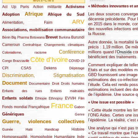
Mots-Clés
« Méthodes innovantes et a
Activisme
Act Up Paris
(49/289)
(32/289)
(73/289)
Action militante
Afrique
Les deux sources convergent
Adoption
(82/289)
(161/289)
(73/289)
Afrique du Sud
décennie précédente. Pour la
ARV
(48/289)
(203/289)
Alimentation, Faim
en 2015 dans le monde, contr
des nouvelles infections en
Associations, mobilisation communautaire
(65/289)
la Russie.
Brevet
(13/289)
(16/289)
(9/289)
(83/289)
(18/289)
(30/289)
Burundi
Bénin
Big Pharma
Botswana
Burkina
Autre donnée, la mortalité l
Cameroun
(47/289)
(23/289)
(10/289)
Centrafrique
Changements climatiques
précis : 1,19 million. De 
Conférence
millions quand l’
Onusida
com
(19/289)
(118/289)
Colonialisme, racisme
bénéficient des traitements 
Côte d’Ivoire
(24/289)
(263/289)
(13/289)
Congo Brazzaville
COVID-19
Comment expliquer de telles
CPI
(48/289)
(32/289)
(29/289)
(19/289)
CSAS
Dekens
Dépistage
Etats et sur des modèles ma
GBD fournissent une image 
Discrimination, Stigmatisation
(131/289)
estimations des co-infectio
Document
(145/289)
(9/289)
(20/289)
(22/289)
Documentaire
Droit
Droits humains
l’étude. Cela est rendu pos
estimations incluent des don
(21/289)
(10/289)
Enfants des rues
Enfants maltraités
de l’épidémie. Une source qu
Enfants soldats
(68/289)
(12/289)
(15/289)
(55/289)
(22/289)
EVVIH
Ethiopie
Ethnopsy
Film
« Une issue est possible »
France
(48/289)
(39/289)
(289/289)
(12/289)
Fonds mondial
Françafrique
Gabon
« Cette étude montre les li
Génériques
(59/289)
(22/289)
Genre
l’ONG Aides. Certes une iss
l’épidémie. La réalité, c’es
Guerre, violences collectives
(149/289)
Une analyse qui n’est pas t
(12/289)
(15/289)
(10/289)
(49/289)
Histoire
Guinée
Haïti
Handicap
« Ce travail montre que l’é
Homosexualité, Homophobie
(44/289)
(47/289)
(34/289)
Humanitaire
Inde
santé publique de notre épo