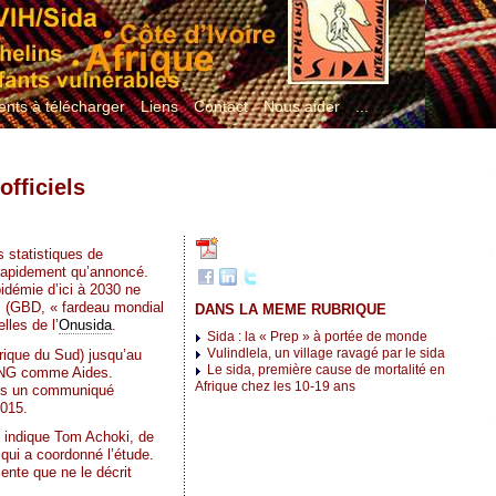
nts à télécharger
Liens
Contact
Nous aider
...
officiels
s statistiques de
rapidement qu’annoncé.
pidémie d’ici à 2030 ne
es (GBD, « fardeau mondial
DANS LA MEME RUBRIQUE
lles de l’
Onusida
.
Sida : la « Prep » à portée de monde
Vulindlela, un village ravagé par le sida
frique du Sud) jusqu’au
Le sida, première cause de mortalité en
 ONG comme Aides.
Afrique chez les 10-19 ans
dans un communiqué
2015.
, indique Tom Achoki, de
 qui a coordonné l’étude.
ente que ne le décrit