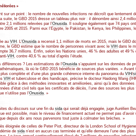
méliorées »
 sur un point : le nombre de nouvelles infections ne décroît que lentement 
 suite, le GBD 2015 dresse un tableau plus noir : il dénombre ainsi 2,4 milli
e 2,1 millions relevées par l’
Onusida
. Il souligne également que 74 pays o
tre 2005 et 2015. Parmi eux l’Egypte, le Pakistan, le Kenya, les Philippines,
iée au
VIH
. L’
Onusida
a recensé 1,1 million de morts en 2015, mais le GBD d
même, le GBD estime que le nombre de personnes vivant avec le
VIH
dans le m
pte 36,7 millions. Enfin, selon les Nations unies, 46 % des adultes et 49 % 
anti-
VIH
, contre 40,6 % au total d’après l’étude.
 différences ? Les estimations de l’
Onusida
s’appuient sur les données de pr
thématiques, là où le GBD 2015 bénéficie de sources plus variées. « Avant t
plus complète et d’une plus grande cohérence interne du panorama du
VIH
/
s
ns
VIH
et tuberculose et des handicaps, précise le docteur Haidong Wang (IHM
sible grâce à des méthodes innovantes et améliorées, ainsi qu’à des données
nées d’état civil tels que les certificats de décès, l’une des sources les plus 
e n’utilise pas l’
Onusida
. »
mites du discours sur une fin du
sida
qui serait déjà engagée, juge Aurélien Be
ue est possible, mais le niveau de financement actuel ne permet pas d’avoir 
t que depuis dix ans nous parvenons tout juste à colmater les brèches. »
rès éloignée de celles de Peter Piot, directeur de la London School of Hygiene
pidémie de
sida
n’est en aucun cas terminée et qu’elle demeure l’une des plu
que. Le taux annuel continuellement élevé de 2 millions de nouvelles infecti