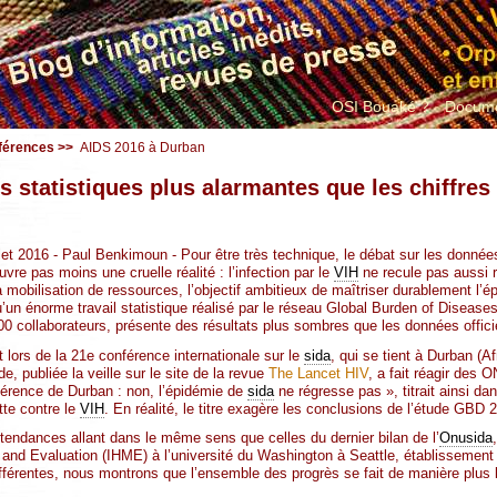
OSI Bouaké ?
Docume
férences
>>
AIDS 2016 à Durban
s statistiques plus alarmantes que les chiffres 
let 2016 - Paul Benkimoun - Pour être très technique, le débat sur les donnée
vre pas moins une cruelle réalité : l’infection par le
VIH
ne recule pas aussi 
 mobilisation de ressources, l’objectif ambitieux de maîtriser durablement l’é
qu’un énorme travail statistique réalisé par le réseau Global Burden of Diseas
00 collaborateurs, présente des résultats plus sombres que les données officie
t lors de la 21e conférence internationale sur le
sida
, qui se tient à Durban (A
de, publiée la veille sur le site de la revue
The Lancet HIV
, a fait réagir des
férence de Durban : non, l’épidémie de
sida
ne régresse pas », titrait ainsi 
tte contre le
VIH
. En réalité, le titre exagère les conclusions de l’étude GBD 
tendances allant dans le même sens que celles du dernier bilan de l’
Onusida
cs and Evaluation (IHME) à l’université du Washington à Seattle, établissement
érentes, nous montrons que l’ensemble des progrès se fait de manière plus l