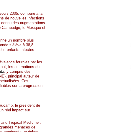
depuis 2005, comparé à la
ons de nouvelles infections
nt connu des augmentations
 le Cambodge, le Mexique et
onne un nombre plus
onde s’élève à 38,8
des enfants infectés
évalence fournies par les
out, les estimations du
ida
, y compris des
E), principal auteur de
 actualisées. Ces
fiables sur la progression
aucamp, le président de
un réel impact sur
 and Tropical Medicine :
s grandes menaces de
ons représente un échec