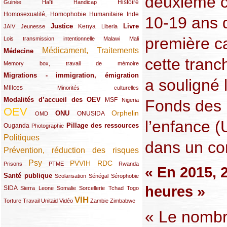
deuxième c
(12/289)
(15/289)
(10/289)
(49/289)
Histoire
Guinée
Haïti
Handicap
Homosexualité, Homophobie
(44/289)
(47/289)
(34/289)
Humanitaire
Inde
10-19 ans 
Justice
Livre
(10/289)
(21/289)
(65/289)
(35/289)
(25/289)
(62/289)
Kenya
JAIV
Jeunesse
Liberia
première c
(24/289)
(11/289)
(21/289)
Lois transmission intentionnelle
Malawi
Mali
Médicament, Traitements
Médecine
(62/289)
(142/289)
cette tranc
(11/289)
Memory box, travail de mémoire
Migrations - immigration, émigration
(67/289)
a souligné 
Milices
(34/289)
(15/289)
Minorités culturelles
Modalités d’accueil des OEV
(58/289)
(54/289)
(27/289)
MSF
Fonds des 
Nigeria
OEV
(269/289)
(26/289)
(58/289)
(44/289)
(112/289)
Orphelin
ONU
ONUSIDA
OMD
l’enfance (
Pillage des ressources
Ouganda
(29/289)
(27/289)
(77/289)
Photographie
Politiques
(120/289)
dans un c
Prévention, réduction des risques
(131/289)
Psy
PVVIH
RDC
(22/289)
(119/289)
(12/289)
(111/289)
(104/289)
(23/289)
Prisons
PTME
Rwanda
« En 2015, 2
Santé publique
(59/289)
(9/289)
(13/289)
(19/289)
Scolarisation
Sénégal
Sérophobie
heures »
SIDA
(29/289)
(13/289)
(12/289)
(19/289)
(10/289)
(15/289)
Sierra Leone
Somalie
Sorcellerie
Tchad
Togo
VIH
(17/289)
(21/289)
(26/289)
(23/289)
(154/289)
(12/289)
(21/289)
Torture
Travail
Unitaid
Vidéo
Zambie
Zimbabwe
« Le nombr