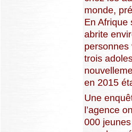
monde, pré
En Afrique
abrite env
personnes 
trois adole
nouvellemen
en 2015 éta
Une enquêt
l’agence o
000 jeunes