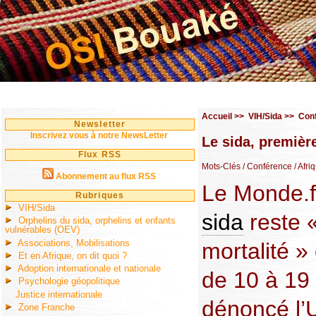
Accueil
>>
VIH/Sida
>>
Con
Newsletter
Inscrivez vous à notre NewsLetter
Le sida, premièr
Flux RSS
Mots-Clés
/ Conférence
/ Afri
Abonnement au flux RSS
Le Monde.fr
Rubriques
VIH/Sida
sida
reste 
Orphelins du sida, orphelins et enfants
vulnérables (OEV)
Associations, Mobilisations
mortalité »
Et en Afrique, on dit quoi ?
Adoption internationale et nationale
de 10 à 19 
Psychologie géopolitique
Justice internationale
dénoncé l’Un
Zone Franche