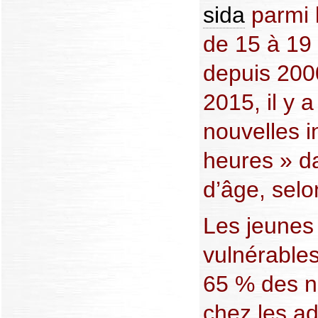
sida
parmi 
de 15 à 19
depuis 200
2015, il y
nouvelles i
heures » d
d’âge, selon
Les jeunes f
vulnérables
65 % des no
chez les ad