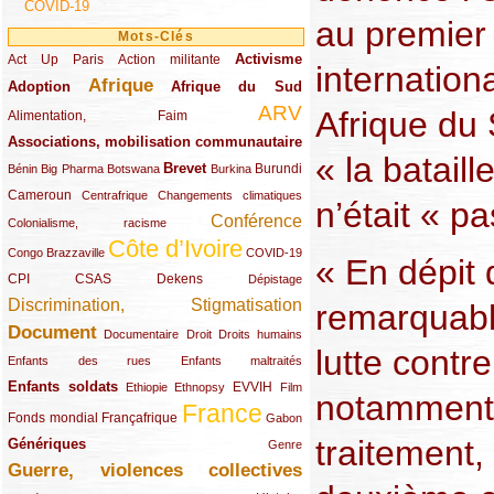
COVID-19
au premier 
Mots-Clés
Activisme
Act Up Paris
(49/289)
(32/289)
(73/289)
Action militante
internation
Afrique
Adoption
(82/289)
(161/289)
(73/289)
Afrique du Sud
ARV
Afrique du 
(48/289)
(203/289)
Alimentation, Faim
Associations, mobilisation communautaire
(65/289)
« la bataill
Brevet
(13/289)
(16/289)
(9/289)
(83/289)
(18/289)
(30/289)
Burundi
Bénin
Big Pharma
Botswana
Burkina
Cameroun
(47/289)
(23/289)
(10/289)
Centrafrique
Changements climatiques
n’était « p
Conférence
(19/289)
(118/289)
Colonialisme, racisme
Côte d’Ivoire
(24/289)
(263/289)
(13/289)
Congo Brazzaville
COVID-19
« En dépit
CPI
(48/289)
(32/289)
(29/289)
(19/289)
CSAS
Dekens
Dépistage
Discrimination, Stigmatisation
remarquabl
(131/289)
Document
(145/289)
(9/289)
(20/289)
(22/289)
Documentaire
Droit
Droits humains
lutte contr
(21/289)
(10/289)
Enfants des rues
Enfants maltraités
Enfants soldats
(68/289)
(12/289)
(15/289)
(55/289)
(22/289)
EVVIH
Ethiopie
Ethnopsy
Film
notamment 
France
(48/289)
(39/289)
(289/289)
(12/289)
Fonds mondial
Françafrique
Gabon
traitement,
Génériques
(59/289)
(22/289)
Genre
Guerre, violences collectives
(149/289)