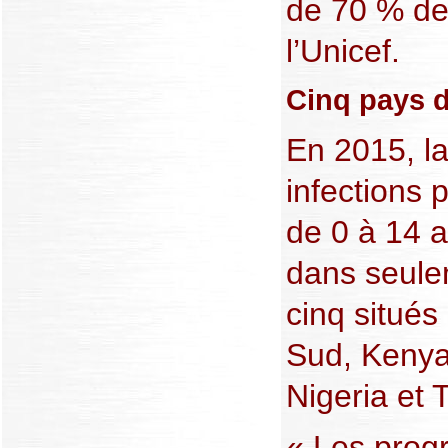
de 70 % de
l’Unicef.
Cinq pays d
En 2015, la
infections 
de 0 à 14 a
dans seule
cinq situés
Sud, Keny
Nigeria et 
« Les prog