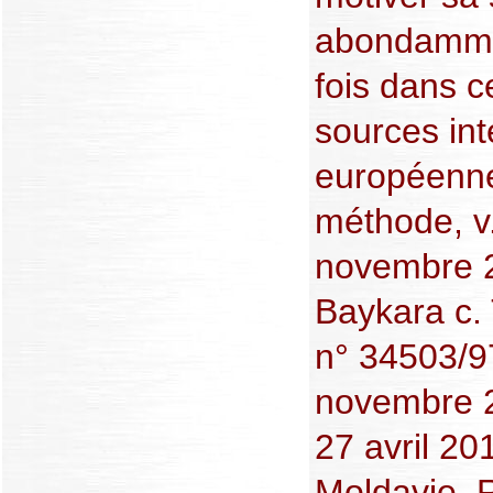
abondammen
fois dans c
sources int
européennes
méthode, v
novembre 2
Baykara c.
n° 34503/9
novembre 2
27 avril 20
Moldavie, 