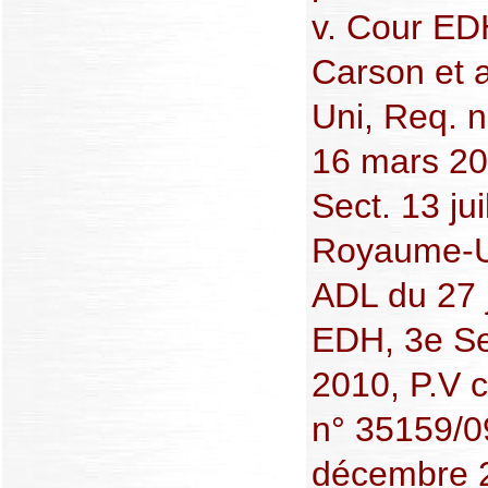
v. Cour ED
Carson et 
Uni, Req. 
16 mars 20
Sect. 13 jui
Royaume-Un
ADL du 27 j
EDH, 3e Se
2010, P.V 
n° 35159/0
décembre 2