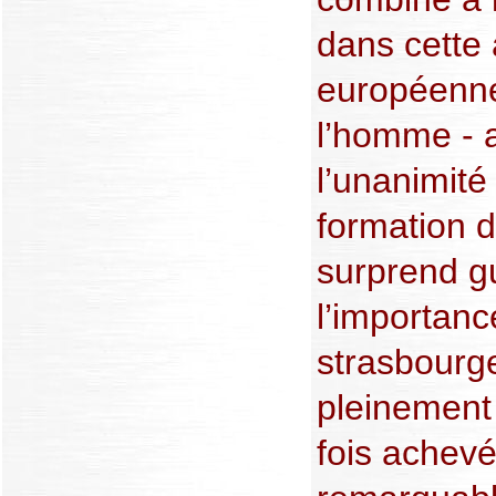
dans cette 
européenne
l’homme - 
l’unanimité
formation 
surprend g
l’importanc
strasbourg
pleinement
fois achevé