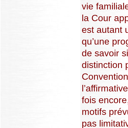
vie familia
la Cour app
est autant 
qu’une prog
de savoir s
distinction 
Convention
l’affirmati
fois encore
motifs prévu
pas limitat