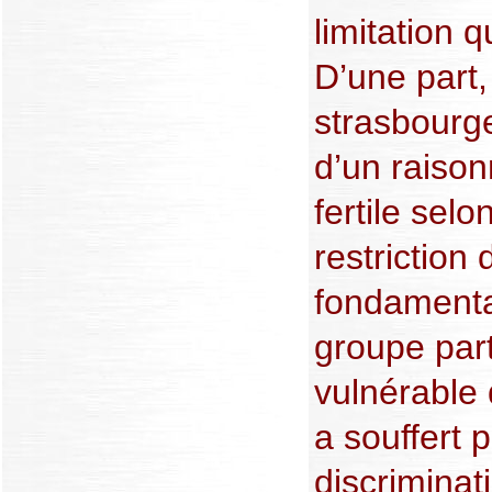
limitation q
D’une part,
strasbourg
d’un raiso
fertile selo
restriction 
fondamenta
groupe par
vulnérable 
a souffert 
discriminat