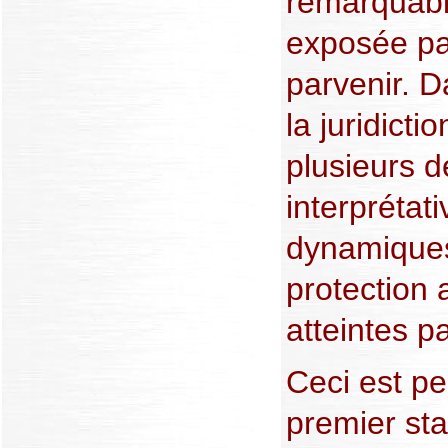
remarquabl
exposée par
parvenir. D
la juridict
plusieurs 
interprétati
dynamiques
protection
atteintes p
Ceci est pe
premier st