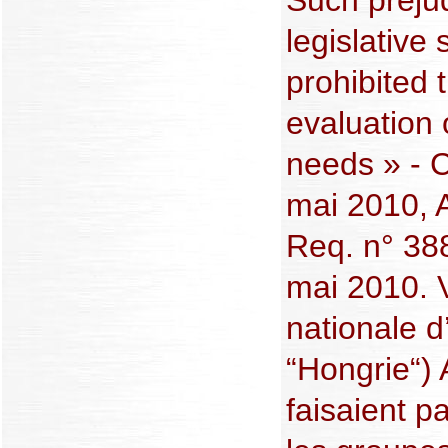
legislative
prohibited 
evaluation 
needs » - 
mai 2010, A
Req. n° 38
mai 2010. 
nationale d
“Hongrie“) 
faisaient p