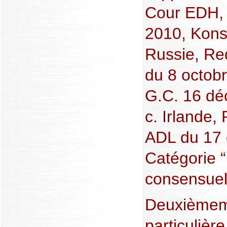
Cour EDH, 
2010, Konst
Russie, Re
du 8 octob
G.C. 16 dé
c. Irlande,
ADL du 17 
Catégorie 
consensuell
Deuxièmeme
particulièr