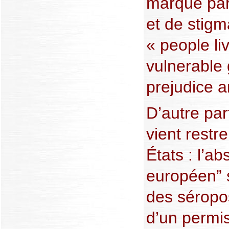
marqué par
et de stigm
« people li
vulnerable 
prejudice a
D’autre pa
vient restre
États : l’a
européen” s
des séropo
d’un permi