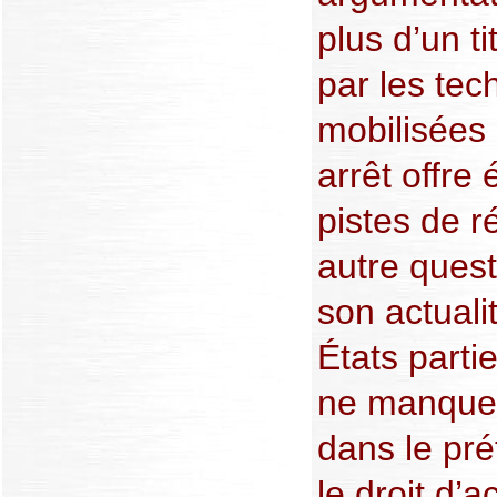
plus d’un ti
par les tec
mobilisées 
arrêt offre
pistes de r
autre quest
son actuali
États parti
ne manquer
dans le pré
le droit d’