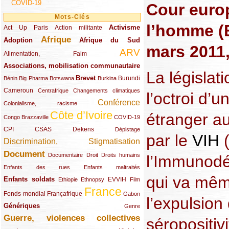
COVID-19
Cour euro
Mots-Clés
l’homme (E
Activisme
Act Up Paris
(49/289)
(32/289)
(73/289)
Action militante
Afrique
Adoption
(82/289)
(161/289)
(73/289)
Afrique du Sud
mars 2011,
ARV
(48/289)
(203/289)
Alimentation, Faim
Associations, mobilisation communautaire
(65/289)
La législat
Brevet
(13/289)
(16/289)
(9/289)
(83/289)
(18/289)
(30/289)
Burundi
Bénin
Big Pharma
Botswana
Burkina
Cameroun
(47/289)
(23/289)
(10/289)
Centrafrique
Changements climatiques
l’octroi d’
Conférence
(19/289)
(118/289)
Colonialisme, racisme
Côte d’Ivoire
étranger au 
(24/289)
(263/289)
(13/289)
Congo Brazzaville
COVID-19
CPI
(48/289)
(32/289)
(29/289)
(19/289)
CSAS
Dekens
Dépistage
par le
VIH
(
Discrimination, Stigmatisation
(131/289)
Document
(145/289)
(9/289)
(20/289)
(22/289)
Documentaire
Droit
Droits humains
l’Immunodé
(21/289)
(10/289)
Enfants des rues
Enfants maltraités
qui va mêm
Enfants soldats
(68/289)
(12/289)
(15/289)
(55/289)
(22/289)
EVVIH
Ethiopie
Ethnopsy
Film
France
(48/289)
(39/289)
(289/289)
(12/289)
Fonds mondial
Françafrique
Gabon
l’expulsion
Génériques
(59/289)
(22/289)
Genre
Guerre, violences collectives
(149/289)
séropositiv