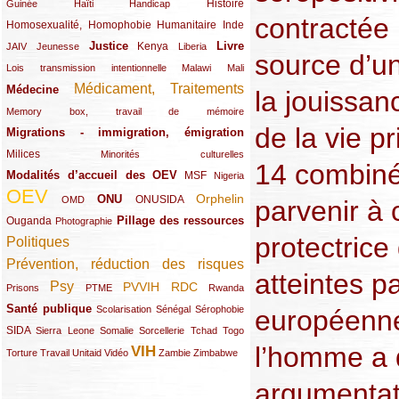
(12/289)
(15/289)
(10/289)
(49/289)
Histoire
Guinée
Haïti
Handicap
contractée 
Homosexualité, Homophobie
(44/289)
(47/289)
(34/289)
Humanitaire
Inde
Justice
Livre
(10/289)
(21/289)
(65/289)
(35/289)
(25/289)
(62/289)
Kenya
JAIV
Jeunesse
Liberia
source d’un
(24/289)
(11/289)
(21/289)
Lois transmission intentionnelle
Malawi
Mali
Médicament, Traitements
Médecine
(62/289)
(142/289)
la jouissan
(11/289)
Memory box, travail de mémoire
de la vie pr
Migrations - immigration, émigration
(67/289)
Milices
(34/289)
(15/289)
Minorités culturelles
14 combiné 
Modalités d’accueil des OEV
(58/289)
(54/289)
(27/289)
MSF
Nigeria
OEV
(269/289)
(26/289)
(58/289)
(44/289)
(112/289)
Orphelin
ONU
ONUSIDA
OMD
parvenir à 
Pillage des ressources
Ouganda
(29/289)
(27/289)
(77/289)
Photographie
protectric
Politiques
(120/289)
Prévention, réduction des risques
(131/289)
atteintes p
Psy
PVVIH
RDC
(22/289)
(119/289)
(12/289)
(111/289)
(104/289)
(23/289)
Prisons
PTME
Rwanda
Santé publique
(59/289)
(9/289)
(13/289)
(19/289)
Scolarisation
Sénégal
Sérophobie
européenne
SIDA
(29/289)
(13/289)
(12/289)
(19/289)
(10/289)
(15/289)
Sierra Leone
Somalie
Sorcellerie
Tchad
Togo
l’homme a 
VIH
(17/289)
(21/289)
(26/289)
(23/289)
(154/289)
(12/289)
(21/289)
Torture
Travail
Unitaid
Vidéo
Zambie
Zimbabwe
argumentat