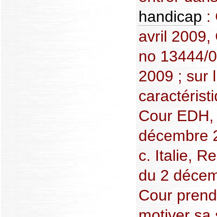
handicap
: 
avril 2009,
no 13444/04
2009 ; sur l
caractérist
Cour EDH, 
décembre 2
c. Italie, 
du 2 décem
Cour prend 
motiver sa 