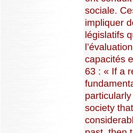
sociale. C
impliquer d
législatifs 
l’évaluation
capacités e
63 : « If a 
fundamental
particularl
society tha
considerabl
past, then 