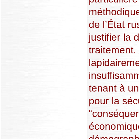
méthodique
de l’État r
justifier la
traitement.
lapidairem
insuffisamm
tenant à u
pour la séc
“conséquen
économiqu