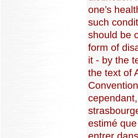
one’s healt
such condit
should be c
form of disa
it - by the 
the text of 
Convention 
cependant, 
strasbourg
estimé que 
entrer dans 