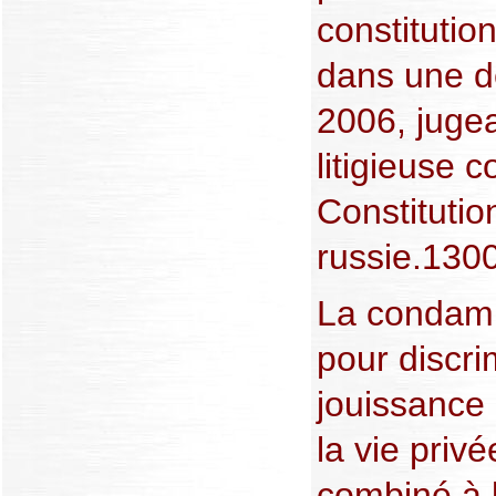
constitutio
dans une d
2006, jugea
litigieuse 
Constitutio
russie.130
La condamn
pour discri
jouissance 
la vie privé
combiné à l