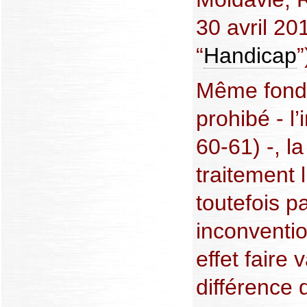
30 avril 20
“
Handicap
”
Même fondé
prohibé - l’
60-61) -, l
traitement 
toutefois pa
inconventio
effet faire 
différence 