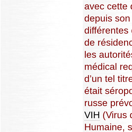
avec cette 
depuis son 
différente
de résidenc
les autorit
médical req
d’un tel tit
était séropo
russe prévoi
VIH
(Virus 
Humaine, 