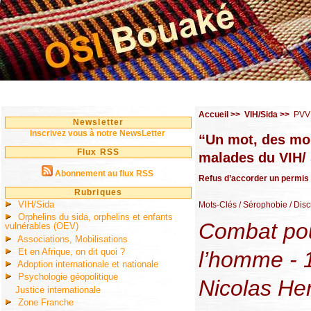
Accueil
>>
VIH/Sida
>>
PVV
Newsletter
Inscrivez vous à notre NewsLetter
“Un mot, des mor
Flux RSS
malades du VIH/
Abonnement au flux RSS
Refus d’accorder un permis d
Rubriques
VIH/Sida
Mots-Clés
/ Sérophobie
/ Disc
Orphelins du sida, orphelins et enfants
Combat pou
vulnérables (OEV)
Associations, Mobilisations
Et en Afrique, on dit quoi ?
l’homme - 
Adoption internationale et nationale
Psychologie géopolitique
Nicolas He
Justice internationale
Zone Franche