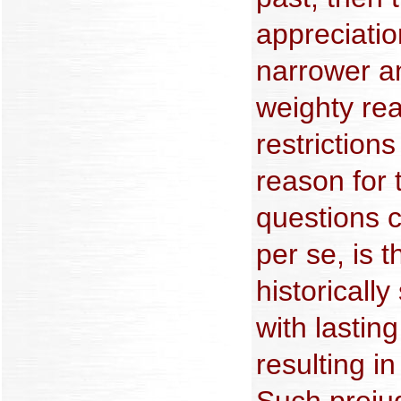
appreciatio
narrower a
weighty rea
restriction
reason for 
questions c
per se, is 
historically
with lasti
resulting in
Such prejud