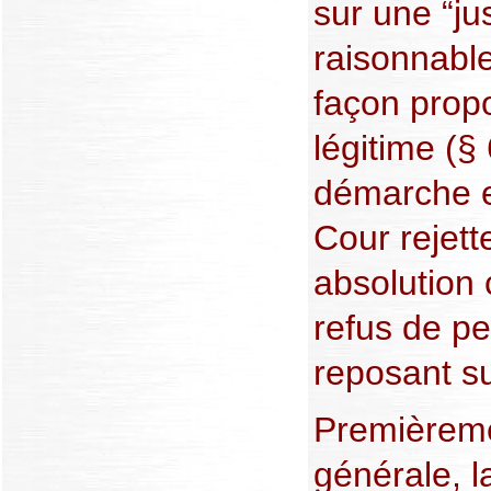
sur une “jus
raisonnable
façon prop
légitime (§
démarche e
Cour rejett
absolution 
refus de p
reposant su
Premièreme
générale, l