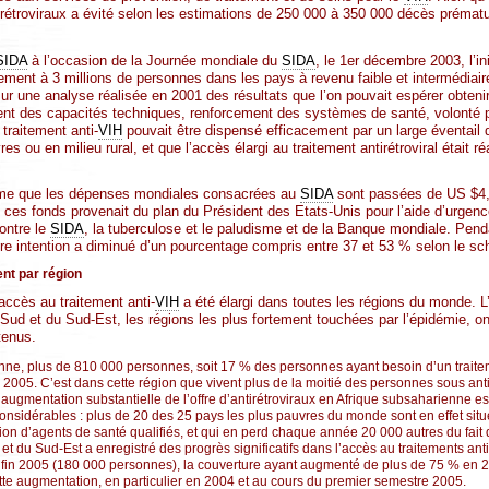
ntirétroviraux a évité selon les estimations de 250 000 à 350 000 décès préma
SIDA
à l’occasion de la Journée mondiale du
SIDA
, le 1er décembre 2003, l’ini
aitement à 3 millions de personnes dans les pays à revenu faible et intermédiair
sur une analyse réalisée en 2001 des résultats que l’on pouvait espérer obten
ent des capacités techniques, renforcement des systèmes de santé, volonté po
 traitement anti-
VIH
pouvait être dispensé efficacement par un large éventail
 ou en milieu rural, et que l’accès élargi au traitement antirétroviral était ré
time que les dépenses mondiales consacrées au
SIDA
sont passées de US $4,7
 ces fonds provenait du plan du Président des Etats-Unis pour l’aide d’urgence
ontre le
SIDA
, la tuberculose et le paludisme et de la Banque mondiale. Pend
ère intention a diminué d’un pourcentage compris entre 37 et 53 % selon le sc
ent par région
’accès au traitement anti-
VIH
a été élargi dans toutes les régions du monde. L
u Sud et du Sud-Est, les régions les plus fortement touchées par l’épidémie, on
tenus.
ne, plus de 810 000 personnes, soit 17 % des personnes ayant besoin d’un traiteme
n 2005. C’est dans cette région que vivent plus de la moitié des personnes sous ant
ugmentation substantielle de l’offre d’antirétroviraux en Afrique subsaharienne e
 considérables : plus de 20 des 25 pays les plus pauvres du monde sont en effet situé
on d’agents de santé qualifiés, et qui en perd chaque année 20 000 autres du fait d
 et du Sud-Est a enregistré des progrès significatifs dans l’accès au traitements ant
 fin 2005 (180 000 personnes), la couverture ayant augmenté de plus de 75 % en 2
tte augmentation, en particulier en 2004 et au cours du premier semestre 2005.