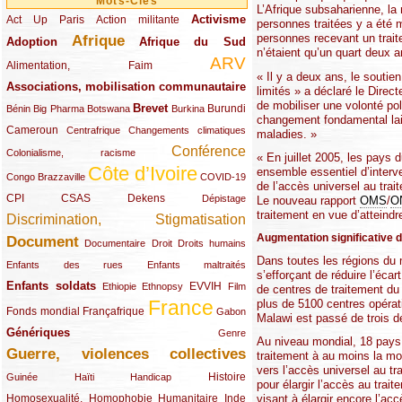
Mots-Clés
L’Afrique subsaharienne, la
Activisme
Act Up Paris
(49/289)
(32/289)
(73/289)
Action militante
personnes traitées y a été m
personnes recevant un traite
Afrique
Adoption
(82/289)
(161/289)
(73/289)
Afrique du Sud
n’étaient qu’un quart deux 
ARV
(48/289)
(203/289)
Alimentation, Faim
« Il y a deux ans, le soutie
Associations, mobilisation communautaire
(65/289)
limités » a déclaré le Direct
de mobiliser une volonté po
Brevet
(13/289)
(16/289)
(9/289)
(83/289)
(18/289)
(30/289)
Burundi
Bénin
Big Pharma
Botswana
Burkina
changement fondamental lai
Cameroun
(47/289)
(23/289)
(10/289)
Centrafrique
Changements climatiques
maladies. »
Conférence
(19/289)
(118/289)
Colonialisme, racisme
« En juillet 2005, les pays 
Côte d’Ivoire
ensemble essentiel d’interve
(24/289)
(263/289)
(13/289)
Congo Brazzaville
COVID-19
de l’accès universel au tra
CPI
(48/289)
(32/289)
(29/289)
(19/289)
CSAS
Dekens
Dépistage
Le nouveau rapport
OMS
/
O
traitement en vue d’atteindre
Discrimination, Stigmatisation
(131/289)
Augmentation significative d
Document
(145/289)
(9/289)
(20/289)
(22/289)
Documentaire
Droit
Droits humains
Dans toutes les régions du m
(21/289)
(10/289)
Enfants des rues
Enfants maltraités
s’efforçant de réduire l’éca
Enfants soldats
(68/289)
(12/289)
(15/289)
(55/289)
(22/289)
EVVIH
Ethiopie
Ethnopsy
Film
de centres de traitement du
France
plus de 5100 centres opérat
(48/289)
(39/289)
(289/289)
(12/289)
Fonds mondial
Françafrique
Gabon
Malawi est passé de trois d
Génériques
(59/289)
(22/289)
Genre
Au niveau mondial, 18 pays en
Guerre, violences collectives
(149/289)
traitement à au moins la moi
vers l’accès universel au tr
(12/289)
(15/289)
(10/289)
(49/289)
Histoire
Guinée
Haïti
Handicap
pour élargir l’accès au trai
Homosexualité, Homophobie
(44/289)
(47/289)
(34/289)
Humanitaire
Inde
visant à élargir encore l’ac