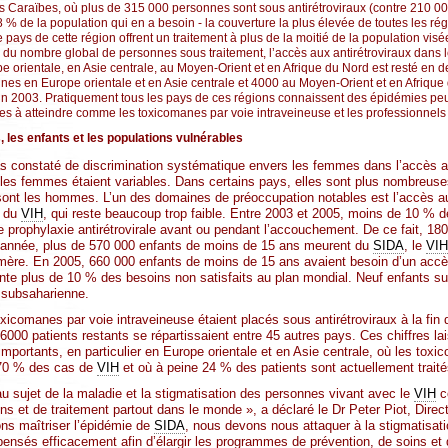
es Caraïbes, où plus de 315 000 personnes sont sous antirétroviraux (contre 210 00
8 % de la population qui en a besoin - la couverture la plus élevée de toutes les 
pays de cette région offrent un traitement à plus de la moitié de la population visé
du nombre global de personnes sous traitement, l’accès aux antirétroviraux dans l
e orientale, en Asie centrale, au Moyen-Orient et en Afrique du Nord est resté en 
es en Europe orientale et en Asie centrale et 4000 au Moyen-Orient et en Afrique 
in 2003. Pratiquement tous les pays de ces régions connaissent des épidémies peu
iles à atteindre comme les toxicomanes par voie intraveineuse et les professionnels
 les enfants et les populations vulnérables
as constaté de discrimination systématique envers les femmes dans l’accès au 
 les femmes étaient variables. Dans certains pays, elles sont plus nombreuse
sont les hommes. L’un des domaines de préoccupation notables est l’accès au
t du
VIH
, qui reste beaucoup trop faible. Entre 2003 et 2005, moins de 10 %
e prophylaxie antirétrovirale avant ou pendant l’accouchement. De ce fait, 18
année, plus de 570 000 enfants de moins de 15 ans meurent du
SIDA
, le
VIH
r mère. En 2005, 660 000 enfants de moins de 15 ans avaient besoin d’un acc
sente plus de 10 % des besoins non satisfaits au plan mondial. Neuf enfants su
e subsaharienne.
oxicomanes par voie intraveineuse étaient placés sous antirétroviraux à la fin
 6000 patients restants se répartissaient entre 45 autres pays. Ces chiffres l
importants, en particulier en Europe orientale et en Asie centrale, où les tox
 70 % des cas de
VIH
et où à peine 24 % des patients sont actuellement traité
u sujet de la maladie et la stigmatisation des personnes vivant avec le
VIH
c
ins et de traitement partout dans le monde », a déclaré le Dr Peter Piot, Direc
ons maîtriser l’épidémie de
SIDA
, nous devons nous attaquer à la stigmatisatio
pensés efficacement afin d’élargir les programmes de prévention, de soins et 