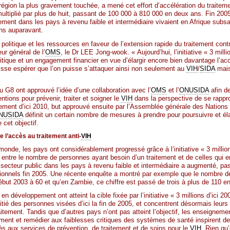
 région la plus gravement touchée, a mené cet effort d’accélération du traite
ultiplié par plus de huit, passant de 100 000 à 810 000 en deux ans. Fin 2005
ment dans les pays à revenu faible et intermédiaire vivaient en Afrique subsa
ans auparavant.
n politique et les ressources en faveur de l’extension rapide du traitement cont
eur général de l’
OMS
, le Dr LEE Jong-wook. « Aujourd’hui, l’initiative « 3 mill
litique et un engagement financier en vue d’élargir encore bien davantage l’ac
sse espérer que l’on puisse s’attaquer ainsi non seulement au
VIH
/
SIDA
mais
du G8 ont approuvé l’idée d’une collaboration avec l’
OMS
et l’
ONUSIDA
afin de
ntions pour prévenir, traiter et soigner le
VIH
dans la perspective de se rappr
itement d’ici 2010, but approuvé ensuite par l’Assemblée générale des Nation
NUSIDA
définit un certain nombre de mesures à prendre pour poursuivre et éla
 cet objectif.
e l’accès au traitement anti-
VIH
onde, les pays ont considérablement progressé grâce à l’initiative « 3 million
rt entre le nombre de personnes ayant besoin d’un traitement et de celles qui 
 secteur public dans les pays à revenu faible et intermédiaire a augmenté, p
ionnels fin 2005. Une récente enquête a montré par exemple que le nombre de
ébut 2003 à 60 et qu’en Zambie, ce chiffre est passé de trois à plus de 110 e
 développement ont atteint la cible fixée par l’initiative « 3 millions d’ici 200
tié des personnes visées d’ici la fin de 2005, et concentrent désormais leurs 
aitement. Tandis que d’autres pays n’ont pas atteint l’objectif, les enseignement
tement et remédier aux faiblesses critiques des systèmes de santé inspirent de 
cès aux services de prévention, de traitement et de soins pour le
VIH
. Rien qu