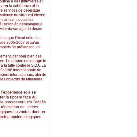
outine à des infirmières et
surer la cohérence et la
de services de dépistage
évalence du virus est élevée.
n utilisant toutes les
délisation épidémiologique
éviter davantage de décès
ime que l’écart entre les
riode 2005-2007 et qu’au
mplets de prévention, de
tement, car pour bien des
rme. Le rapport encourage le
 la lutte contre le
SIDA
. La
Facilité internationale de
nciers internationaux afin de
es objectifs du Millénaire
 l’expérience et à se
érer la riposte face au
 de progresser vers l’accès
 réalisation de l’accès
tégiques suivantes dont on
ntextes épidémiologiques :