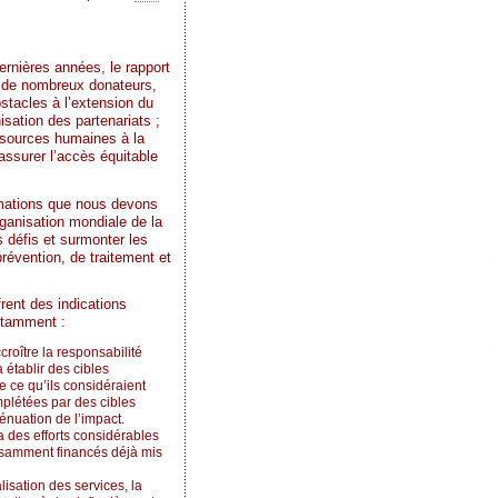
ernières années, le rapport
e de nombreux donateurs,
bstacles à l’extension du
ation des partenariats ;
essources humaines à la
 assurer l’accès équitable
rmations que nous devons
ganisation mondiale de la
s défis et surmonter les
prévention, de traitement et
rent des indications
notamment :
croître la responsabilité
à établir des cibles
 ce qu’ils considéraient
mplétées par des cibles
ténuation de l’impact.
 des efforts considérables
ffisamment financés déjà mis
isation des services, la