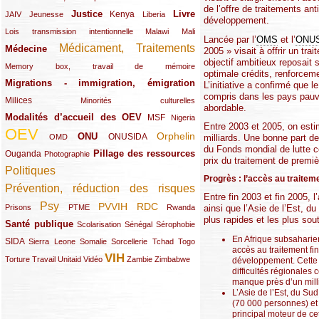
de l’offre de traitements a
Justice
Livre
(10/289)
(21/289)
(65/289)
(35/289)
(25/289)
(62/289)
Kenya
JAIV
Jeunesse
Liberia
développement.
(24/289)
(11/289)
(21/289)
Lois transmission intentionnelle
Malawi
Mali
Lancée par l’
OMS
et l’
ONU
Médicament, Traitements
Médecine
(62/289)
(142/289)
2005 » visait à offrir un tr
objectif ambitieux reposait 
(11/289)
Memory box, travail de mémoire
optimale crédits, renforcem
Migrations - immigration, émigration
(67/289)
L’initiative a confirmé que le
compris dans les pays pauvres
Milices
(34/289)
(15/289)
Minorités culturelles
abordable.
Modalités d’accueil des OEV
(58/289)
(54/289)
(27/289)
MSF
Nigeria
Entre 2003 et 2005, on es
OEV
(269/289)
(26/289)
(58/289)
(44/289)
(112/289)
Orphelin
ONU
ONUSIDA
milliards. Une bonne part de
OMD
du Fonds mondial de lutte c
Pillage des ressources
Ouganda
(29/289)
(27/289)
(77/289)
Photographie
prix du traitement de premi
Politiques
(120/289)
Progrès : l’accès au traitem
Prévention, réduction des risques
(131/289)
Entre fin 2003 et fin 2005, l
Psy
PVVIH
RDC
(22/289)
(119/289)
(12/289)
(111/289)
(104/289)
(23/289)
ainsi que l’Asie de l’Est, d
Prisons
PTME
Rwanda
plus rapides et les plus sou
Santé publique
(59/289)
(9/289)
(13/289)
(19/289)
Scolarisation
Sénégal
Sérophobie
En Afrique subsaharien
SIDA
(29/289)
(13/289)
(12/289)
(19/289)
(10/289)
(15/289)
Sierra Leone
Somalie
Sorcellerie
Tchad
Togo
accès au traitement fi
VIH
(17/289)
(21/289)
(26/289)
(23/289)
(154/289)
(12/289)
(21/289)
Torture
Travail
Unitaid
Vidéo
Zambie
Zimbabwe
développement. Cette a
difficultés régionales
manque près d’un milli
L’Asie de l’Est, du Sud
(70 000 personnes) et
principal moteur de ce