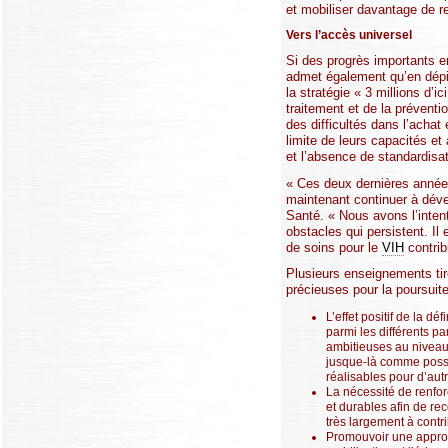
et mobiliser davantage de r
Vers l’accès universel
Si des progrès importants e
admet également qu’en dépit
la stratégie « 3 millions d’
traitement et de la prévent
des difficultés dans l’achat
limite de leurs capacités et
et l’absence de standardis
« Ces deux dernières année
maintenant continuer à dév
Santé. « Nous avons l’intent
obstacles qui persistent. Il
de soins pour le
VIH
contrib
Plusieurs enseignements tiré
précieuses pour la poursuite
L’effet positif de la d
parmi les différents pa
ambitieuses au niveau 
jusque-là comme possib
réalisables pour d’au
La nécessité de renfor
et durables afin de rec
très largement à cont
Promouvoir une approch