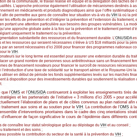
tion de la communauté, le travail réalisé en équipe et la délégation des tâches de r
alifiés. L’approche préconise également l’utilisation de mécanismes destinés à as
onnement en médicaments et produits diagnostiques ainsi que l’offre systématique 
l afin de permettre aux gens de connaître leur situation vis-à-vis du
VIH
là où la pr
er les efforts de prévention et d’intégrer la prévention et l’extension du traitement, e
en portant une attention particulière aux besoins des groupes vulnérables. La mo
u’une approche globale axée à la fois sur la prévention et le traitement permet d’
égiant uniquement le traitement ou la prévention.
mentation substantielle des ressources et du financement durable. L’
ONUSIDA
est
 et les ressources qui seraient nécessaires s’élève à US $18 milliards pour la pé
s par an seront nécessaires d’ici 2008 pour financer des programmes nationaux co
 pour le
VIH
.
ateurs sur le long terme est essentiel pour assurer une extension durable du trai
de placer un grand nombre de personnes sous antirétroviraux sans un financement fe
es de financement novateurs pour financer le surcroît de ressources nécessaires à
l’introduction d’une taxe de solidarité sur le transport aérien et le Royaume-Uni la 
à utiliser en début de période les fonds supplémentaires levés sur les marchés fina
nt à disposition pour des investissements durables qui soutiennent la réalisation d
t.
 que l’
OMS
et l’
ONUSIDA
continueront à exploiter les enseignements tirés de
stratégies et les partenariats de l’initiative « 3 millions d’ici 2005 » pour accél
actuellement l’élaboration de plans et de cibles convenus au plan national afin
u traitement aux soins et au soutien pour le
VIH
. La contribution de l’
OMS
à la
ensemble d’interventions prioritaires dans le cadre des cinq orientations stra
 d’influencer de façon significative le cours de l’épidémie dans différents co
s de connaître leur statut sérologique grâce au dépistage du
VIH
et au conseil ;
u traitement et des soins ;
veau possible la contribution du secteur de la santé à la prévention du
VIH
;