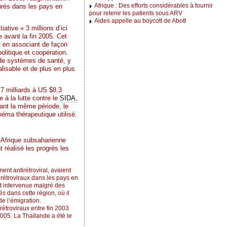
Afrique : Des efforts considérables à fournir
turés dans les pays en
pour retenir les patients sous ARV
Aides appelle au boycott de Abott
tiative « 3 millions d’ici
e avant la fin 2005. Cet
ir en associant de façon
litique et coopération.
 de systèmes de santé, y
alisable et de plus en plus
 milliards à US $8,3
 à la lutte contre le
SIDA
,
ant la même période, le
héma thérapeutique utilisé.
’Afrique subsaharienne
t réalisé les progrès les
nt antirétroviral, avaient
irétroviraux dans les pays en
st intervenue malgré des
s dans cette région, où il
e l’émigration.
irétroviraux entre fin 2003
005. La Thaïlande a été le