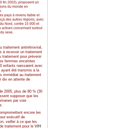
0 fin 2003), proposent un
régions du monde en
e.
es pays à revenu faible et
deçà des autres régions, avec
du Nord, contre 15 000 et
 actives concernant surtout
 du sexe.
traitement antirétroviral,
s à recevoir un traitement
 traitement pour prévenir
 des femmes enceintes
00 enfants naissaient avec
ayant été transmis à la
ès immédiat au traitement
r dix en attente de
 de 2005, plus de 80 % (30
aissent supposer que les
icomanes par voie
s.
ompromettent encore les
teur exécutif de
n, veiller à ce que les
de traitement pour le
VIH