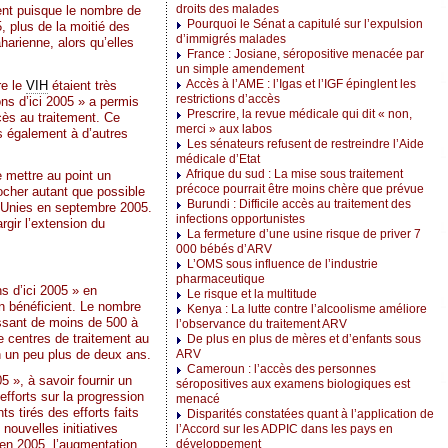
droits des malades
ment puisque le nombre de
Pourquoi le Sénat a capitulé sur l’expulsion
, plus de la moitié des
d’immigrés malades
harienne, alors qu’elles
France : Josiane, séropositive menacée par
un simple amendement
Accès à l’AME : l’Igas et l’IGF épinglent les
re le
VIH
étaient très
restrictions d’accès
ions d’ici 2005 » a permis
Prescrire, la revue médicale qui dit « non,
cès au traitement. Ce
merci » aux labos
 également à d’autres
Les sénateurs refusent de restreindre l’Aide
médicale d’Etat
Afrique du sud : La mise sous traitement
 mettre au point un
précoce pourrait être moins chère que prévue
ocher autant que possible
Burundi : Difficile accès au traitement des
s Unies en septembre 2005.
infections opportunistes
rgir l’extension du
La fermeture d’une usine risque de priver 7
000 bébés d’ARV
L’OMS sous influence de l’industrie
pharmaceutique
s d’ici 2005 » en
Le risque et la multitude
en bénéficient. Le nombre
Kenya : La lutte contre l’alcoolisme améliore
assant de moins de 500 à
l’observance du traitement ARV
 centres de traitement au
De plus en plus de mères et d’enfants sous
n un peu plus de deux ans.
ARV
Cameroun : l’accès des personnes
5 », à savoir fournir un
séropositives aux examens biologiques est
efforts sur la progression
menacé
s tirés des efforts faits
Disparités constatées quant à l’application de
nouvelles initiatives
l’Accord sur les ADPIC dans les pays en
’en 2005, l’augmentation
développement