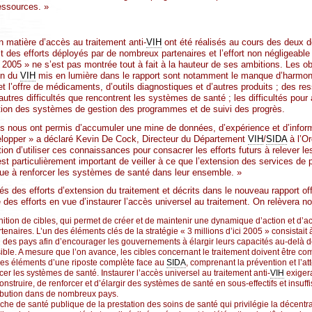
essources. »
n matière d’accès au traitement anti-
VIH
ont été réalisés au cours des deux d
 des efforts déployés par de nombreux partenaires et l’effort non négligeabl
ici 2005 » ne s’est pas montrée tout à fait à la hauteur de ses ambitions. Les o
ion du
VIH
mis en lumière dans le rapport sont notamment le manque d’harmonis
 et l’offre de médicaments, d’outils diagnostiques et d’autres produits ; des r
 autres difficultés que rencontrent les systèmes de santé ; les difficultés pour
ation des systèmes de gestion des programmes et de suivi des progrès.
s nous ont permis d’accumuler une mine de données, d’expérience et d’info
elopper » a déclaré Kevin De Cock, Directeur du Département
VIH
/
SIDA
à l’Or
ion d’utiliser ces connaissances pour consacrer les efforts futurs à relever le
 est particulièrement important de veiller à ce que l’extension des services de 
ue à renforcer les systèmes de santé dans leur ensemble. »
s des efforts d’extension du traitement et décrits dans le nouveau rapport off
 des efforts en vue d’instaurer l’accès universel au traitement. On relèvera 
éfinition de cibles, qui permet de créer et de maintenir une dynamique d’action et d’ac
rtenaires. L’un des éléments clés de la stratégie « 3 millions d’ici 2005 » consistait 
des pays afin d’encourager les gouvernements à élargir leurs capacités au-delà de
le. A mesure que l’on avance, les cibles concernant le traitement doivent être co
tres éléments d’une riposte complète face au
SIDA
, comprenant la prévention et l’at
cer les systèmes de santé. Instaurer l’accès universel au traitement anti-
VIH
exigera
onstruire, de renforcer et d’élargir des systèmes de santé en sous-effectifs et insu
ribution dans de nombreux pays.
e de santé publique de la prestation des soins de santé qui privilégie la décentral