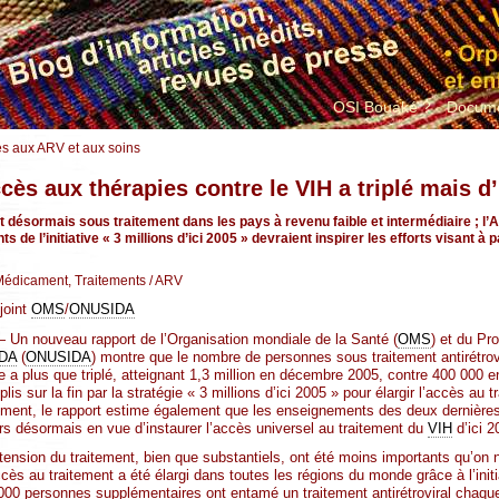
OSI Bouaké ?
Docume
s aux ARV et aux soins
cès aux thérapies contre le VIH a triplé mais d
t désormais sous traitement dans les pays à revenu faible et intermédiaire ; l’
 de l’initiative « 3 millions d’ici 2005 » devraient inspirer les efforts visant à 
Médicament, Traitements
/ ARV
joint
OMS
/
ONUSIDA
 nouveau rapport de l’Organisation mondiale de la Santé (
OMS
) et du P
DA
(
ONUSIDA
) montre que le nombre de personnes sous traitement antirétro
re a plus que triplé, atteignant 1,3 million en décembre 2005, contre 400 000
s sur la fin par la stratégie « 3 millions d’ici 2005 » pour élargir l’accès au 
ment, le rapport estime également que les enseignements des deux dernières
rs désormais en vue d’instaurer l’accès universel au traitement du
VIH
d’ici 2
ension du traitement, bien que substantiels, ont été moins importants qu’on ne 
ès au traitement a été élargi dans toutes les régions du monde grâce à l’initiat
00 personnes supplémentaires ont entamé un traitement antirétroviral chaqu