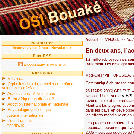
Accueil
>>
VIH/Sida
>>
Accè
Newsletter
Inscrivez vous à notre NewsLetter
En deux ans, l’ac
Flux RSS
1,3 million de personnes son
traitement. Les enseignements
Abonnement au flux RSS
Rubriques
Mots-Clés
/ VIH
/ ONUSIDA
/ 
VIH/Sida
Communiqué de presse con
Orphelins du sida, orphelins et enfants
vulnérables (OEV)
28 MARS 2006| GENÈVE — Un
Associations, Mobilisations
Nations Unies sur le
VIH
/
SI
Et en Afrique, on dit quoi ?
revenu faible et intermédiai
Adoption internationale et nationale
Montrant les progrès accompli
Psychologie géopolitique
dans les pays en développe
les efforts mondiaux en cou
Justice internationale
Zone Franche
Les progrès en matière d’ext
COVID-19
cependant observer que l’acc
2005 » puisque quelque 50 0