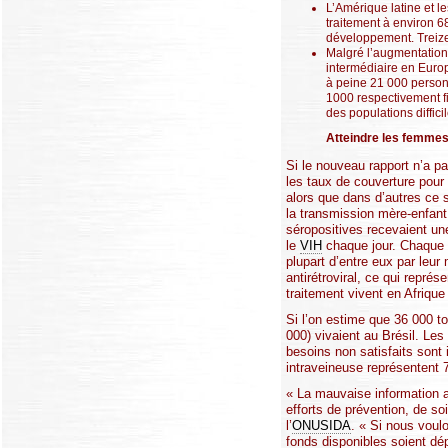
L’Amérique latine et l
traitement à environ 6
développement. Treize 
Malgré l’augmentation 
intermédiaire en Europ
à peine 21 000 personn
1000 respectivement f
des populations diffic
Atteindre les femmes,
Si le nouveau rapport n’a p
les taux de couverture pour
alors que dans d’autres ce 
la transmission mère-enfan
séropositives recevaient un
le
VIH
chaque jour. Chaque 
plupart d’entre eux par leu
antirétroviral, ce qui repré
traitement vivent en Afriqu
Si l’on estime que 36 000 t
000) vivaient au Brésil. Les
besoins non satisfaits sont 
intraveineuse représentent
« La mauvaise information a
efforts de prévention, de so
l’
ONUSIDA
. « Si nous voul
fonds disponibles soient dé