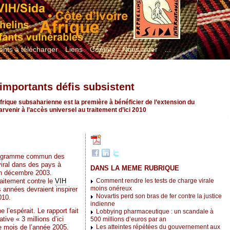
nts à télécharger
Liens
Contact
Nous aider
...
’importants défis subsistent
Afrique subsaharienne est la première à bénéficier de l’extension du
parvenir à l’accès universel au traitement d’ici 2010
rogramme commun des
viral dans des pays à
DANS LA MEME RUBRIQUE
 en décembre 2003.
traitement contre le
VIH
Comment rendre les tests de charge virale
moins onéreux
 années devraient inspirer
Novartis perd son bras de fer contre la justice
010.
indienne
l’espérait. Le rapport fait
Lobbying pharmaceutique : un scandale à
ive « 3 millions d’ici
500 millions d’euros par an
e mois de l’année 2005.
Les atteintes répétées du gouvernement aux