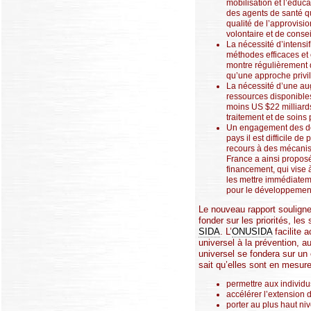
mobilisation et l’éduca
des agents de santé qu
qualité de l’approvisi
volontaire et de consei
La nécessité d’intensifi
méthodes efficaces et 
montre régulièrement q
qu’une approche privil
La nécessité d’une aug
ressources disponibles
moins US $22 milliard
traitement et de soins
Un engagement des don
pays il est difficile 
recours à des mécanism
France a ainsi proposé 
financement, qui vise 
les mettre immédiateme
pour le développemen
Le nouveau rapport souligne
fonder sur les priorités, les 
SIDA
. L’
ONUSIDA
facilite 
universel à la prévention, a
universel se fondera sur un 
sait qu’elles sont en mesure
permettre aux individu
accélérer l’extension d
porter au plus haut ni