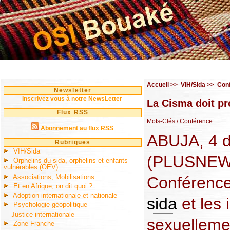
Accueil
>>
VIH/Sida
>>
Con
Newsletter
Inscrivez vous à notre NewsLetter
La Cisma doit pr
Flux RSS
Mots-Clés
/ Conférence
Abonnement au flux RSS
ABUJA, 4 
Rubriques
VIH/Sida
(PLUSNEWS
Orphelins du sida, orphelins et enfants
vulnérables (OEV)
Associations, Mobilisations
Conférence 
Et en Afrique, on dit quoi ?
Adoption internationale et nationale
sida
et les 
Psychologie géopolitique
Justice internationale
sexuelleme
Zone Franche