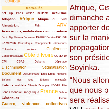
COVID-19
Afrique, Ci
Mots-Clés
Activisme
Act Up Paris
(49/289)
(32/289)
(73/289)
Action militante
dimanche au
Afrique
Adoption
(82/289)
(161/289)
(73/289)
Afrique du Sud
ARV
apporter d
(48/289)
(203/289)
Alimentation, Faim
Associations, mobilisation communautaire
(65/289)
sur la mani
Brevet
(13/289)
(16/289)
(9/289)
(83/289)
(18/289)
(30/289)
Burundi
Bénin
Big Pharma
Botswana
Burkina
Cameroun
(47/289)
(23/289)
(10/289)
Centrafrique
Changements climatiques
propagation
Conférence
(19/289)
(118/289)
Colonialisme, racisme
Côte d’Ivoire
son préside
(24/289)
(263/289)
(13/289)
Congo Brazzaville
COVID-19
CPI
(48/289)
(32/289)
(29/289)
(19/289)
CSAS
Dekens
Dépistage
Soyinka.
Discrimination, Stigmatisation
(131/289)
Document
(145/289)
(9/289)
(20/289)
(22/289)
Documentaire
Droit
Droits humains
“Nous allo
(21/289)
(10/289)
Enfants des rues
Enfants maltraités
Enfants soldats
(68/289)
(12/289)
(15/289)
(55/289)
(22/289)
EVVIH
Ethiopie
Ethnopsy
Film
que nous po
France
(48/289)
(39/289)
(289/289)
(12/289)
Fonds mondial
Françafrique
Gabon
sera réalis
Génériques
(59/289)
(22/289)
Genre
Guerre, violences collectives
(149/289)