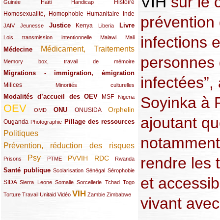
VIH
sur le 
(12/289)
(15/289)
(10/289)
(49/289)
Histoire
Guinée
Haïti
Handicap
Homosexualité, Homophobie
(44/289)
(47/289)
(34/289)
Humanitaire
Inde
prévention
Justice
Livre
(10/289)
(21/289)
(65/289)
(35/289)
(25/289)
(62/289)
Kenya
JAIV
Jeunesse
Liberia
infections 
(24/289)
(11/289)
(21/289)
Lois transmission intentionnelle
Malawi
Mali
Médicament, Traitements
Médecine
(62/289)
(142/289)
personnes d
(11/289)
Memory box, travail de mémoire
Migrations - immigration, émigration
(67/289)
infectées”, 
Milices
(34/289)
(15/289)
Minorités culturelles
Modalités d’accueil des OEV
(58/289)
(54/289)
(27/289)
MSF
Soyinka à 
Nigeria
OEV
(269/289)
(26/289)
(58/289)
(44/289)
(112/289)
Orphelin
ONU
ONUSIDA
OMD
ajoutant q
Pillage des ressources
Ouganda
(29/289)
(27/289)
(77/289)
Photographie
Politiques
(120/289)
notamment 
Prévention, réduction des risques
(131/289)
Psy
rendre les 
PVVIH
RDC
(22/289)
(119/289)
(12/289)
(111/289)
(104/289)
(23/289)
Prisons
PTME
Rwanda
Santé publique
(59/289)
(9/289)
(13/289)
(19/289)
Scolarisation
Sénégal
Sérophobie
et accessi
SIDA
(29/289)
(13/289)
(12/289)
(19/289)
(10/289)
(15/289)
Sierra Leone
Somalie
Sorcellerie
Tchad
Togo
VIH
(17/289)
(21/289)
(26/289)
(23/289)
(154/289)
(12/289)
(21/289)
Torture
Travail
Unitaid
Vidéo
Zambie
Zimbabwe
vivant avec