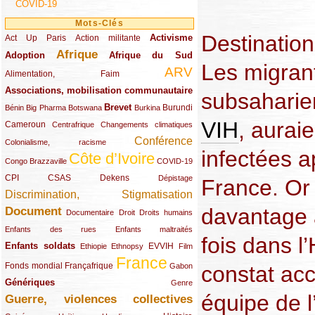
COVID-19
Mots-Clés
Destination
Activisme
Act Up Paris
(49/289)
(32/289)
(73/289)
Action militante
Afrique
Adoption
(82/289)
(161/289)
(73/289)
Afrique du Sud
Les migrant
ARV
(48/289)
(203/289)
Alimentation, Faim
Associations, mobilisation communautaire
(65/289)
subsaharie
Brevet
(13/289)
(16/289)
(9/289)
(83/289)
(18/289)
(30/289)
Burundi
Bénin
Big Pharma
Botswana
Burkina
VIH
, aurai
Cameroun
(47/289)
(23/289)
(10/289)
Centrafrique
Changements climatiques
Conférence
(19/289)
(118/289)
Colonialisme, racisme
infectées a
Côte d’Ivoire
(24/289)
(263/289)
(13/289)
Congo Brazzaville
COVID-19
CPI
(48/289)
(32/289)
(29/289)
(19/289)
CSAS
Dekens
Dépistage
France. Or 
Discrimination, Stigmatisation
(131/289)
davantage a
Document
(145/289)
(9/289)
(20/289)
(22/289)
Documentaire
Droit
Droits humains
(21/289)
(10/289)
Enfants des rues
Enfants maltraités
fois dans l
Enfants soldats
(68/289)
(12/289)
(15/289)
(55/289)
(22/289)
EVVIH
Ethiopie
Ethnopsy
Film
France
(48/289)
(39/289)
(289/289)
(12/289)
Fonds mondial
Françafrique
Gabon
constat ac
Génériques
(59/289)
(22/289)
Genre
équipe de 
Guerre, violences collectives
(149/289)