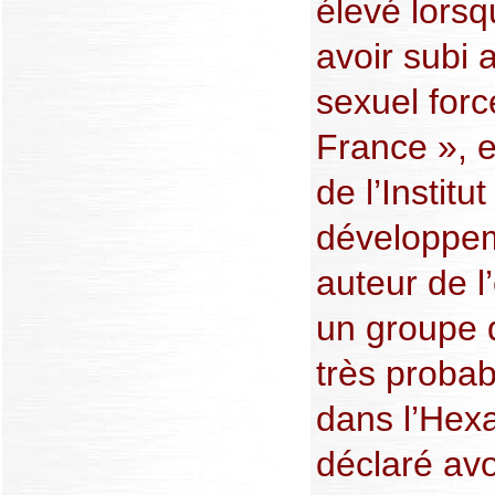
élevé lors
avoir subi 
sexuel forc
France », e
de l’Instit
développem
auteur de l
un groupe 
très proba
dans l’Hex
déclaré avo