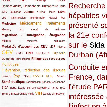
(12/289)
(15/289)
(10/289)
(49/289)
Histoire
Guinée
Haïti
Handicap
Recherche 
Homosexualité, Homophobie
(44/289)
(47/289)
(34/289)
Humanitaire
Inde
Justice
Livre
(10/289)
(21/289)
(65/289)
(35/289)
(25/289)
(62/289)
Kenya
JAIV
Jeunesse
Liberia
hépatites v
(24/289)
(11/289)
(21/289)
Lois transmission intentionnelle
Malawi
Mali
présenté so
Médicament, Traitements
Médecine
(62/289)
(142/289)
(11/289)
Memory box, travail de mémoire
la 21e conf
Migrations - immigration, émigration
(67/289)
Milices
(34/289)
(15/289)
Minorités culturelles
sur le
Sida
Modalités d’accueil des OEV
(58/289)
(54/289)
(27/289)
MSF
Nigeria
OEV
Durban (Af
(269/289)
(26/289)
(58/289)
(44/289)
(112/289)
Orphelin
ONU
ONUSIDA
OMD
Pillage des ressources
Ouganda
(29/289)
(27/289)
(77/289)
Photographie
Politiques
Conduite e
(120/289)
Prévention, réduction des risques
(131/289)
France, da
Psy
PVVIH
RDC
(22/289)
(119/289)
(12/289)
(111/289)
(104/289)
(23/289)
Prisons
PTME
Rwanda
Santé publique
(59/289)
(9/289)
(13/289)
(19/289)
Scolarisation
Sénégal
Sérophobie
l’étude P
SIDA
(29/289)
(13/289)
(12/289)
(19/289)
(10/289)
(15/289)
Sierra Leone
Somalie
Sorcellerie
Tchad
Togo
VIH
(17/289)
(21/289)
(26/289)
(23/289)
(154/289)
(12/289)
(21/289)
intéressée 
Torture
Travail
Unitaid
Vidéo
Zambie
Zimbabwe
l’infection 