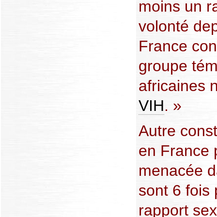
moins un ra
volonté dep
France con
groupe té
africaines 
VIH
. »
Autre cons
en France p
menacée da
sont 6 fois
rapport sex