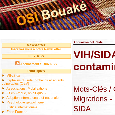
Accueil
>>
VIH/Sida
Newsletter
Inscrivez vous à notre NewsLetter
VIH/SID
Flux RSS
contami
Abonnement au flux RSS
Rubriques
VIH/Sida
Orphelins du sida, orphelins et enfants
vulnérables (OEV)
Mots-Clés
/
Associations, Mobilisations
Et en Afrique, on dit quoi ?
Migrations -
Adoption internationale et nationale
Psychologie géopolitique
SIDA
Justice internationale
Zone Franche