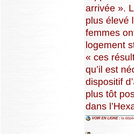
arrivée ». 
plus élevé 
femmes ont
logement st
« ces résul
qu’il est n
dispositif 
plus tôt pos
dans l’Hex
VOIR EN LIGNE :
la dépè