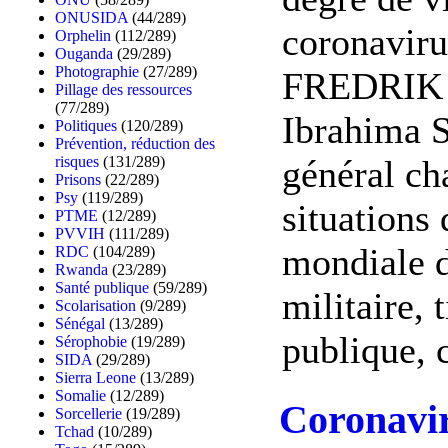
ONUSIDA
(44/289)
coronaviru
Orphelin
(112/289)
Ouganda
(29/289)
Photographie
(27/289)
FREDRIK 
Pillage des ressources
(77/289)
Ibrahima S
Politiques
(120/289)
Prévention, réduction des
général ch
risques
(131/289)
Prisons
(22/289)
Psy
(119/289)
situations
PTME
(12/289)
PVVIH
(111/289)
mondiale 
RDC
(104/289)
Rwanda
(23/289)
Santé publique
(59/289)
militaire, 
Scolarisation
(9/289)
Sénégal
(13/289)
publique, c
Sérophobie
(19/289)
SIDA
(29/289)
Sierra Leone
(13/289)
Somalie
(12/289)
Coronavir
Sorcellerie
(19/289)
Tchad
(10/289)