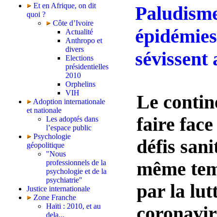
Et en Afrique, on dit
Paludisme
quoi ?
Côte d’Ivoire
épidémies
Actualité
Anthropo et
divers
sévissent
Elections
présidentielles
2010
Orphelins
VIH
Le contin
Adoption internationale
et nationale
faire face
Les adoptés dans
l’espace public
Psychologie
défis sani
géopolitique
"Nous
professionnels de la
même temp
psychologie et de la
psychiatrie"
par la lut
Justice internationale
Zone Franche
Haïti : 2010, et au
coronavir
dela...