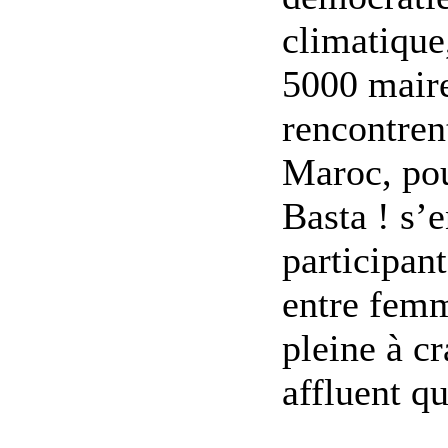
climatique,
5000 maires
rencontren
Maroc, pou
Basta ! s’e
participant
entre femm
pleine à c
affluent que