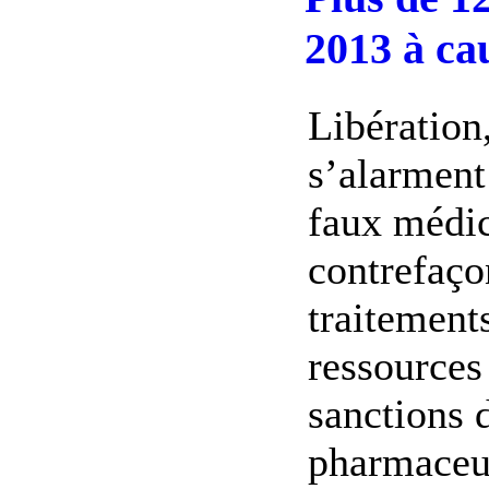
2013 à ca
Libération
s’alarment 
faux médic
contrefaço
traitement
ressources
sanctions d
pharmaceut