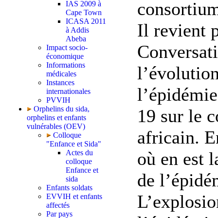
consortium
IAS 2009 à
Cape Town
ICASA 2011
Il revient
à Addis
Abeba
Conversati
Impact socio-
économique
Informations
l’évolutio
médicales
Instances
l’épidémie
internationales
PVVIH
Orphelins du sida,
19 sur le c
orphelins et enfants
vulnérables (OEV)
africain. 
Colloque
"Enfance et Sida"
où en est l
Actes du
colloque
Enfance et
de l’épidé
sida
Enfants soldats
L’explosio
EVVIH et enfants
affectés
Par pays