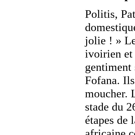
Politis, Pa
domestique
jolie ! » 
ivoirien et
gentiment 
Fofana. Il
moucher. L
stade du 2
étapes de 
africaine 