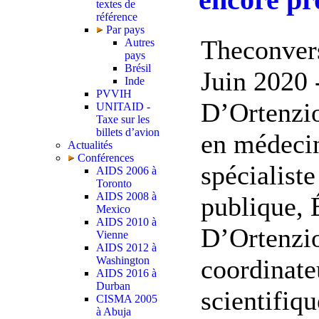
textes de
référence
Par pays
Theconvers
Autres
pays
Brésil
Juin 2020 
Inde
PVVIH
D’Ortenzio
UNITAID -
Taxe sur les
billets d’avion
en médecin
Actualités
Conférences
spécialiste
AIDS 2006 à
Toronto
AIDS 2008 à
publique, 
Mexico
AIDS 2010 à
D’Ortenzio
Vienne
AIDS 2012 à
coordinate
Washington
AIDS 2016 à
Durban
scientifiq
CISMA 2005
à Abuja