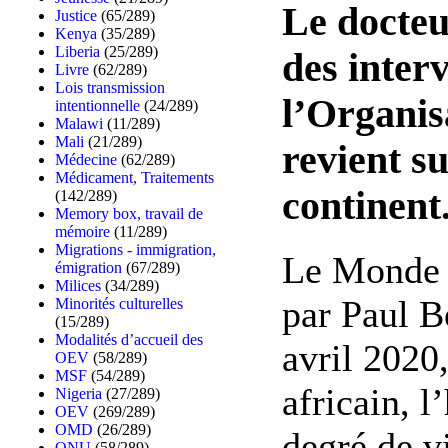
Le docteu
Justice
(65/289)
Kenya
(35/289)
Liberia
(25/289)
des inter
Livre
(62/289)
Lois transmission
l’Organis
intentionnelle
(24/289)
Malawi
(11/289)
Mali
(21/289)
revient su
Médecine
(62/289)
Médicament, Traitements
continent
(142/289)
Memory box, travail de
mémoire
(11/289)
Migrations - immigration,
Le Monde -
émigration
(67/289)
Milices
(34/289)
par Paul B
Minorités culturelles
(15/289)
Modalités d’accueil des
avril 2020
OEV
(58/289)
MSF
(54/289)
africain, l
Nigeria
(27/289)
OEV
(269/289)
OMD
(26/289)
degré de v
ONU
(58/289)