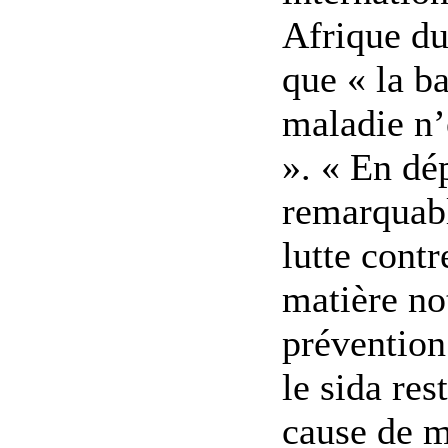
Afrique du
que « la ba
maladie n’
». « En dé
remarquabl
lutte contr
matière n
prévention
le sida re
cause de m