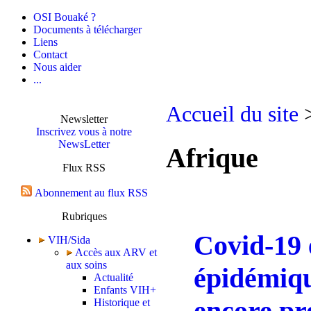
OSI Bouaké ?
Documents à télécharger
Liens
Contact
Nous aider
...
Accueil du site
>
Newsletter
Inscrivez vous à notre
NewsLetter
Afrique
Flux RSS
Abonnement au flux RSS
Rubriques
Covid-19 
VIH/Sida
Accès aux ARV et
aux soins
épidémiqu
Actualité
Enfants VIH+
encore pr
Historique et