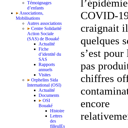
l’épidémie
Témoignages
d’enfants
COVID-19 
Associations,
Mobilisations
Autres associations
craignait i
Centre Solidarité
Action Sociale
quelques 
(SAS) de Bouaké
Actualité
Fiche
s’est pour 
d’identité du
SAS
pas produi
Rapports
annuels
chiffres of
Visites
Orphelins Sida
International (OSI)
contaminat
Actualité
Documents
encore
OSI
Bouaké
Histoire
relativemen
Lettres
des
filleulEs