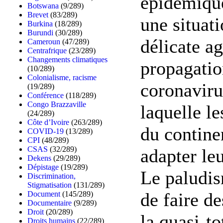
épidémique
Botswana
(9/289)
Brevet
(83/289)
une situati
Burkina
(18/289)
Burundi
(30/289)
délicate a
Cameroun
(47/289)
Centrafrique
(23/289)
Changements climatiques
propagatio
(10/289)
Colonialisme, racisme
coronaviru
(19/289)
Conférence
(118/289)
Congo Brazzaville
laquelle le
(24/289)
Côte d’Ivoire
(263/289)
du contine
COVID-19
(13/289)
CPI
(48/289)
CSAS
(32/289)
adapter le
Dekens
(29/289)
Dépistage
(19/289)
Le paludi
Discrimination,
Stigmatisation
(131/289)
de faire de
Document
(145/289)
Documentaire
(9/289)
Droit
(20/289)
la quasi-to
Droits humains
(22/289)