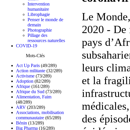
Intervention
humanitaire
Le Monde,
Librophagie
Penser le monde de
demain
2020 - De
Photographie
Pillage des
pays d’Afr
ressources naturelles
COVID-19
subsaharie
Mots-Clés
leurs clim
Act Up Paris
(49/289)
Action militante
(32/289)
Activisme
(73/289)
et la fragil
Adoption
(82/289)
Afrique
(161/289)
infrastruct
Afrique du Sud
(73/289)
Alimentation, Faim
(48/289)
médicales,
ARV
(203/289)
Associations, mobilisation
des épisod
communautaire
(65/289)
Bénin
(13/289)
Big Pharma
(16/289)