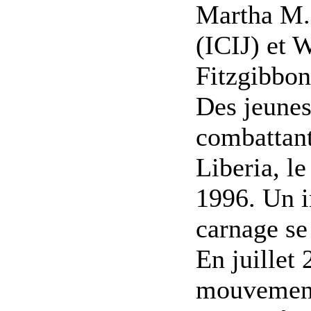
Martha M.
(ICIJ) et W
Fitzgibbon
Des jeune
combattant
Liberia, le
1996. Un i
carnage se
En juillet 
mouvement