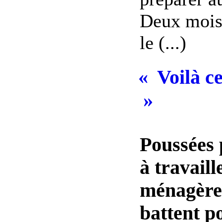
Deux mois 
le (...)
« Voilà c
»
Poussées 
à travaill
ménagères
battent po