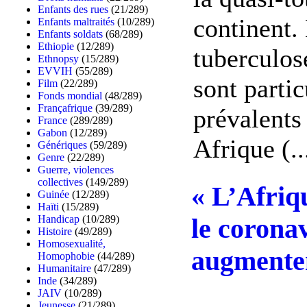
Enfants des rues
(21/289)
continent.
Enfants maltraités
(10/289)
Enfants soldats
(68/289)
Ethiopie
(12/289)
tuberculos
Ethnopsy
(15/289)
EVVIH
(55/289)
sont parti
Film
(22/289)
Fonds mondial
(48/289)
Françafrique
(39/289)
prévalents
France
(289/289)
Gabon
(12/289)
Afrique (..
Génériques
(59/289)
Genre
(22/289)
Guerre, violences
collectives
(149/289)
« L’Afriqu
Guinée
(12/289)
Haïti
(15/289)
Handicap
(10/289)
le coronav
Histoire
(49/289)
Homosexualité,
augmente
Homophobie
(44/289)
Humanitaire
(47/289)
Inde
(34/289)
JAIV
(10/289)
Jeunesse
(21/289)