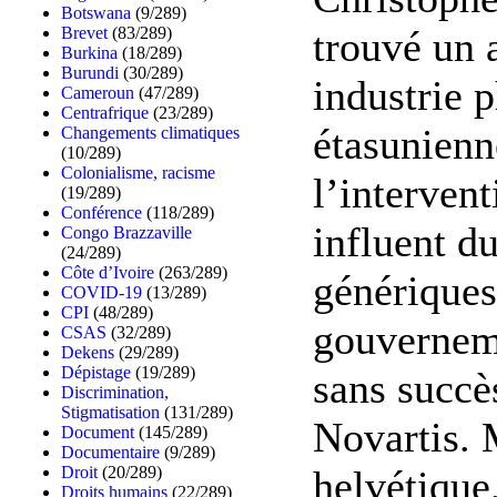
Botswana
(9/289)
trouvé un a
Brevet
(83/289)
Burkina
(18/289)
Burundi
(30/289)
industrie 
Cameroun
(47/289)
Centrafrique
(23/289)
étasunienn
Changements climatiques
(10/289)
Colonialisme, racisme
l’interven
(19/289)
Conférence
(118/289)
influent du
Congo Brazzaville
(24/289)
Côte d’Ivoire
(263/289)
génériques
COVID-19
(13/289)
CPI
(48/289)
gouverneme
CSAS
(32/289)
Dekens
(29/289)
Dépistage
(19/289)
sans succè
Discrimination,
Stigmatisation
(131/289)
Novartis. 
Document
(145/289)
Documentaire
(9/289)
helvétique
Droit
(20/289)
Droits humains
(22/289)