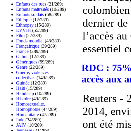
Enfants des rues
(21/289)
colombien 
Enfants maltraités
(10/289)
Enfants soldats
(68/289)
dernier de 
Ethiopie
(12/289)
Ethnopsy
(15/289)
EVVIH
(55/289)
l’accès au
Film
(22/289)
Fonds mondial
(48/289)
essentiel c
Françafrique
(39/289)
France
(289/289)
Gabon
(12/289)
Génériques
(59/289)
RDC : 75% 
Genre
(22/289)
Guerre, violences
accès aux a
collectives
(149/289)
Guinée
(12/289)
Haïti
(15/289)
Handicap
(10/289)
Reuters -
Histoire
(49/289)
Homosexualité,
2014, envi
Homophobie
(44/289)
Humanitaire
(47/289)
Inde
(34/289)
ont été mi
JAIV
(10/289)
Jeunesse
(21/289)