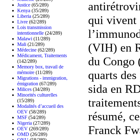
antirétrovi
Justice
(65/289)
Kenya
(35/289)
Liberia
(25/289)
qui vivent 
Livre
(62/289)
Lois transmission
l’immunod
intentionnelle
(24/289)
Malawi
(11/289)
(VIH) en 
Mali
(21/289)
Médecine
(62/289)
Médicament, Traitements
du Congo (
(142/289)
Memory box, travail de
quarts des
mémoire
(11/289)
Migrations - immigration,
émigration
(67/289)
sida en RD
Milices
(34/289)
Minorités culturelles
traitements
(15/289)
Modalités d’accueil des
OEV
(58/289)
résumé, ce
MSF
(54/289)
Nigeria
(27/289)
Franck Fw
OEV
(269/289)
OMD
(26/289)
ONU
(58/289)