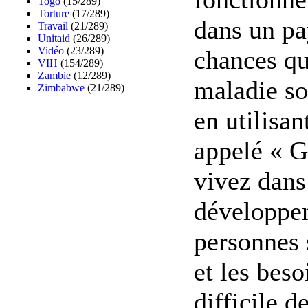
Togo
(15/289)
Torture
(17/289)
dans un pay
Travail
(21/289)
Unitaid
(26/289)
Vidéo
(23/289)
chances qu
VIH
(154/289)
Zambie
(12/289)
maladie so
Zimbabwe
(21/289)
en utilisan
appelé « G
vivez dans
développe
personnes 
et les beso
difficile d