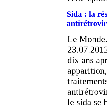
Sida : la ré
antirétrovi
Le Monde.
23.07.2012
dix ans apr
apparition,
traitement
antirétrov
le sida se 