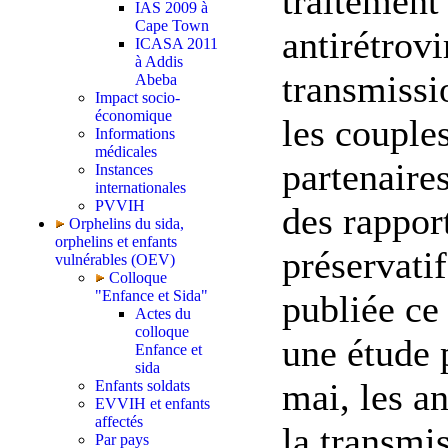
traitement 
IAS 2009 à
Cape Town
antirétrov
ICASA 2011
à Addis
transmissi
Abeba
Impact socio-
économique
les couple
Informations
médicales
partenaires
Instances
internationales
PVVIH
des rappor
Orphelins du sida,
orphelins et enfants
préservati
vulnérables (OEV)
Colloque
"Enfance et Sida"
publiée ce
Actes du
colloque
une étude 
Enfance et
sida
mai, les a
Enfants soldats
EVVIH et enfants
affectés
la transmi
Par pays