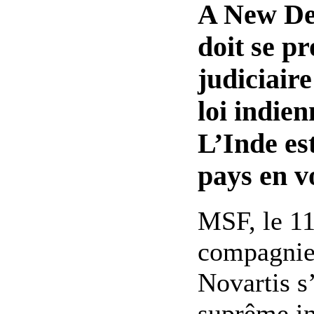
A New De
doit se p
judiciaire
loi indien
L’Inde es
pays en v
MSF, le 1
compagnie
Novartis s
suprême in