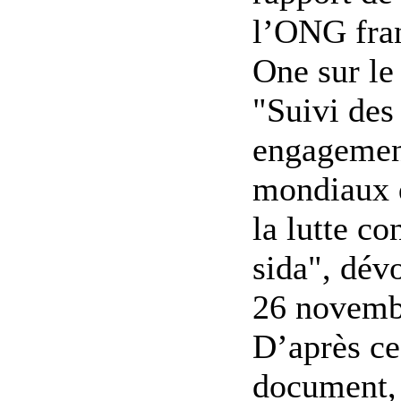
l’ONG fra
One sur le
"Suivi des
engagemen
mondiaux 
la lutte co
sida", dévo
26 novemb
D’après ce
document, 