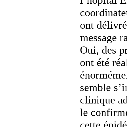
l’hôpital 
coordinate
ont délivr
message ra
Oui, des 
ont été réa
énormément
semble s’in
clinique a
le confirm
cette épidé