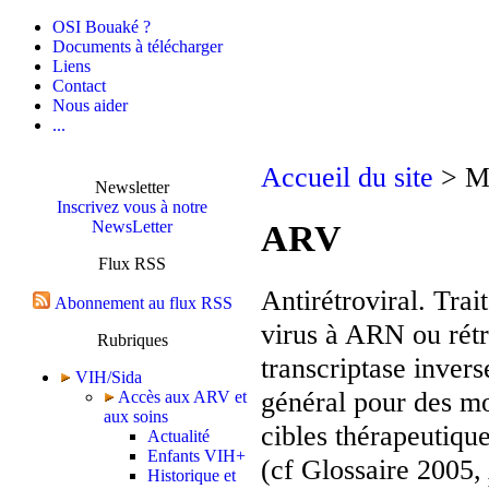
OSI Bouaké ?
Documents à télécharger
Liens
Contact
Nous aider
...
Accueil du site
> Mo
Newsletter
Inscrivez vous à notre
NewsLetter
ARV
Flux RSS
Antirétroviral. Tra
Abonnement au flux RSS
virus à ARN ou rétr
Rubriques
transcriptase inver
VIH/Sida
général pour des mo
Accès aux ARV et
aux soins
cibles thérapeutiques
Actualité
Enfants VIH+
(cf Glossaire 2005,
Historique et