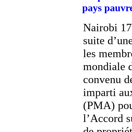
pays pauvr
Nairobi 17
suite d’une
les membre
mondiale 
convenu de
imparti au
(PMA) pou
l’Accord su
de propriét