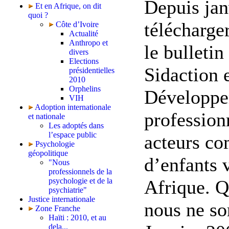
Depuis jan
Et en Afrique, on dit
quoi ?
télécharger
Côte d’Ivoire
Actualité
Anthropo et
le bulleti
divers
Elections
Sidaction e
présidentielles
2010
Orphelins
Développe
VIH
Adoption internationale
profession
et nationale
Les adoptés dans
l’espace public
acteurs co
Psychologie
géopolitique
d’enfants 
"Nous
professionnels de la
psychologie et de la
Afrique. Q
psychiatrie"
Justice internationale
nous ne so
Zone Franche
Haïti : 2010, et au
dela...