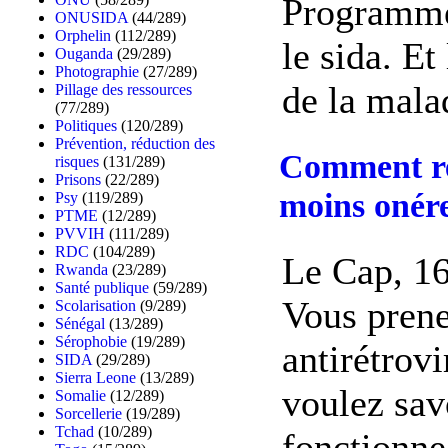
Programme 
ONUSIDA
(44/289)
Orphelin
(112/289)
le sida. Et
Ouganda
(29/289)
Photographie
(27/289)
de la malad
Pillage des ressources
(77/289)
Politiques
(120/289)
Prévention, réduction des
Comment ren
risques
(131/289)
Prisons
(22/289)
moins onér
Psy
(119/289)
PTME
(12/289)
PVVIH
(111/289)
RDC
(104/289)
Le Cap, 1
Rwanda
(23/289)
Santé publique
(59/289)
Vous pren
Scolarisation
(9/289)
Sénégal
(13/289)
Sérophobie
(19/289)
antirétrov
SIDA
(29/289)
Sierra Leone
(13/289)
voulez savo
Somalie
(12/289)
Sorcellerie
(19/289)
Tchad
(10/289)
fonctionne