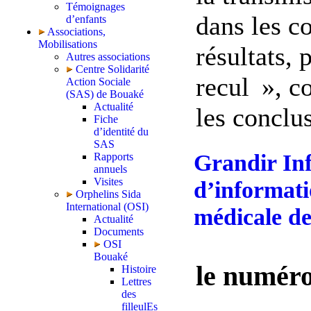
Témoignages
dans les 
d’enfants
Associations,
Mobilisations
résultats, 
Autres associations
Centre Solidarité
recul », c
Action Sociale
(SAS) de Bouaké
Actualité
les conclus
Fiche
d’identité du
SAS
Grandir Inf
Rapports
annuels
Visites
d’informati
Orphelins Sida
International (OSI)
médicale de
Actualité
Documents
OSI
Bouaké
le numéro
Histoire
Lettres
des
filleulEs