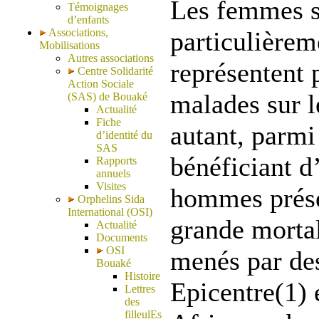
Les femmes s
Témoignages
d’enfants
Associations,
particulièrem
Mobilisations
Autres associations
représentent 
Centre Solidarité
Action Sociale
malades sur l
(SAS) de Bouaké
Actualité
Fiche
autant, parmi
d’identité du
SAS
bénéficiant d
Rapports
annuels
Visites
hommes prése
Orphelins Sida
International (OSI)
grande mortal
Actualité
Documents
OSI
menés par des
Bouaké
Histoire
Epicentre(1) 
Lettres
des
filleulEs