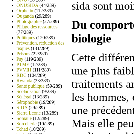
sida
sont moi
ONUSIDA
(44/289)
Orphelin
(112/289)
Ouganda
(29/289)
Du comporte
Photographie
(27/289)
Pillage des ressources
(77/289)
biologie
Politiques
(120/289)
Prévention, réduction des
risques
(131/289)
Prisons
(22/289)
Cette différe
Psy
(119/289)
PTME
(12/289)
une plus faib
PVVIH
(111/289)
RDC
(104/289)
traitements a
Rwanda
(23/289)
Santé publique
(59/289)
Scolarisation
(9/289)
les hommes,
Sénégal
(13/289)
Sérophobie
(19/289)
une précédent
SIDA
(29/289)
Sierra Leone
(13/289)
Somalie
(12/289)
Mais elle peu
Sorcellerie
(19/289)
Tchad
(10/289)