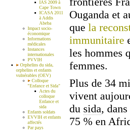
frontières Fr
IAS 2009 à
Cape Town
Ouganda et a
ICASA 2011
à Addis
Abeba
que
la recons
Impact socio-
économique
immunitaire
e
Informations
médicales
Instances
les hommes q
internationales
PVVIH
femmes.
Orphelins du sida,
orphelins et enfants
vulnérables (OEV)
Plus de 34 mi
Colloque
"Enfance et Sida"
Actes du
vivent aujour
colloque
Enfance et
du
sida
, dans
sida
Enfants soldats
EVVIH et enfants
75 % en Afri
affectés
Par pays