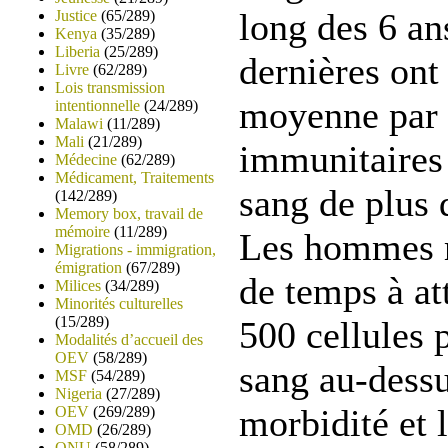
long des 6 an
Justice
(65/289)
Kenya
(35/289)
Liberia
(25/289)
dernières ont
Livre
(62/289)
Lois transmission
moyenne par 
intentionnelle
(24/289)
Malawi
(11/289)
Mali
(21/289)
immunitaires 
Médecine
(62/289)
Médicament, Traitements
sang de plus
(142/289)
Memory box, travail de
mémoire
(11/289)
Les hommes m
Migrations - immigration,
émigration
(67/289)
de temps à att
Milices
(34/289)
Minorités culturelles
(15/289)
500 cellules 
Modalités d’accueil des
OEV
(58/289)
sang au-dessu
MSF
(54/289)
Nigeria
(27/289)
morbidité et 
OEV
(269/289)
OMD
(26/289)
ONU
(58/289)