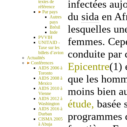
infectées auj
textes de
référence
Par pays
du
sida
en Af
Autres
pays
lesquelles un
Brésil
Inde
PVVIH
femmes. Cepe
UNITAID -
Taxe sur les
conduite par 
billets d’avion
Actualités
Conférences
Epicentre
(1) 
AIDS 2006 à
Toronto
que les homm
AIDS 2008 à
Mexico
moins bien a
AIDS 2010 à
Vienne
AIDS 2012 à
étude,
basée s
Washington
AIDS 2016 à
programmes 
Durban
CISMA 2005
à Abuja