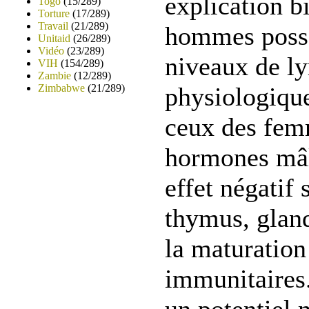
explication b
Togo
(15/289)
Torture
(17/289)
Travail
(21/289)
hommes possè
Unitaid
(26/289)
Vidéo
(23/289)
niveaux de l
VIH
(154/289)
Zambie
(12/289)
Zimbabwe
(21/289)
physiologique
ceux des femm
hormones mâl
effet négatif 
thymus, glan
la maturation
immunitaires