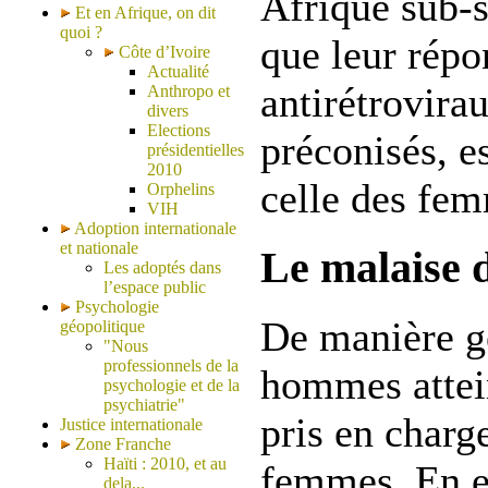
Afrique sub-s
Et en Afrique, on dit
quoi ?
que leur répo
Côte d’Ivoire
Actualité
antirétrovira
Anthropo et
divers
Elections
préconisés, e
présidentielles
2010
celle des fe
Orphelins
VIH
Adoption internationale
et nationale
Le malaise
Les adoptés dans
l’espace public
Psychologie
De manière gé
géopolitique
"Nous
professionnels de la
hommes attei
psychologie et de la
psychiatrie"
pris en charge
Justice internationale
Zone Franche
Haïti : 2010, et au
femmes. En ef
dela...