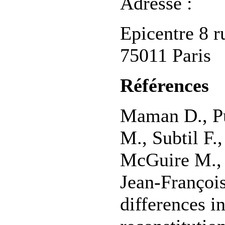
Adresse :
Epicentre 8 r
75011 Paris
Références
Maman D., P
M., Subtil F.,
McGuire M., 
Jean-Françoi
differences 