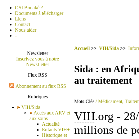
OSI Bouaké ?
Documents à télécharger
Liens
Contact
Nous aider
...
Accueil
>>
VIH/Sida
>>
Infor
Newsletter
Inscrivez vous à notre
NewsLetter
Sida : en Afri
Flux RSS
au traitement
Abonnement au flux RSS
Rubriques
Mots-Clés
/ Médicament, Traitem
VIH/Sida
VIH
.org - 28
Accès aux ARV et
aux soins
Actualité
millions de p
Enfants VIH+
Historique et