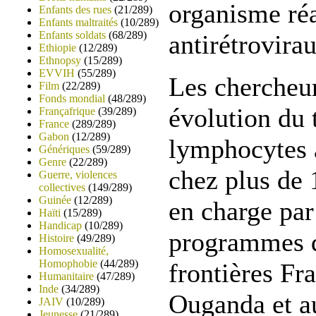
organisme réa
Enfants des rues
(21/289)
Enfants maltraités
(10/289)
Enfants soldats
(68/289)
antirétrovira
Ethiopie
(12/289)
Ethnopsy
(15/289)
EVVIH
(55/289)
Les chercheur
Film
(22/289)
Fonds mondial
(48/289)
évolution du 
Françafrique
(39/289)
France
(289/289)
Gabon
(12/289)
lymphocytes 
Génériques
(59/289)
Genre
(22/289)
chez plus de 
Guerre, violences
collectives
(149/289)
Guinée
(12/289)
en charge par
Haïti
(15/289)
Handicap
(10/289)
programmes 
Histoire
(49/289)
Homosexualité,
Homophobie
(44/289)
frontières Fr
Humanitaire
(47/289)
Inde
(34/289)
Ouganda et a
JAIV
(10/289)
Jeunesse
(21/289)