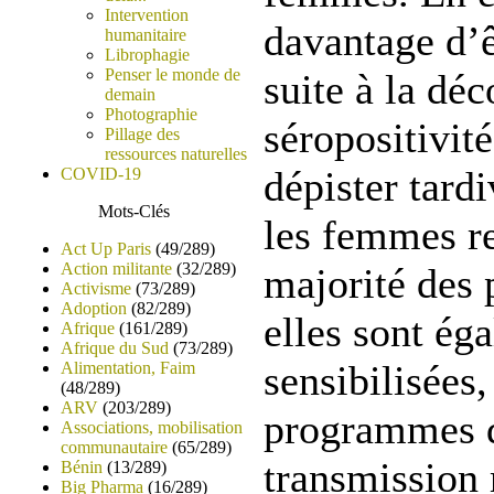
Intervention
davantage d’ê
humanitaire
Librophagie
Penser le monde de
suite à la déc
demain
Photographie
séropositivité
Pillage des
ressources naturelles
dépister tard
COVID-19
Mots-Clés
les femmes re
Act Up Paris
(49/289)
Action militante
(32/289)
majorité des 
Activisme
(73/289)
Adoption
(82/289)
elles sont é
Afrique
(161/289)
Afrique du Sud
(73/289)
sensibilisées
Alimentation, Faim
(48/289)
ARV
(203/289)
programmes d
Associations, mobilisation
communautaire
(65/289)
transmission 
Bénin
(13/289)
Big Pharma
(16/289)