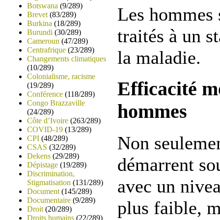
Botswana
(9/289)
Les hommes s
Brevet
(83/289)
Burkina
(18/289)
traités à un 
Burundi
(30/289)
Cameroun
(47/289)
Centrafrique
(23/289)
la maladie.
Changements climatiques
(10/289)
Colonialisme, racisme
Efficacité m
(19/289)
Conférence
(118/289)
Congo Brazzaville
hommes
(24/289)
Côte d’Ivoire
(263/289)
COVID-19
(13/289)
Non seuleme
CPI
(48/289)
CSAS
(32/289)
Dekens
(29/289)
démarrent sou
Dépistage
(19/289)
Discrimination,
avec un nivea
Stigmatisation
(131/289)
Document
(145/289)
Documentaire
(9/289)
plus faible, m
Droit
(20/289)
Droits humains
(22/289)