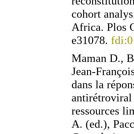
reconstitution
cohort analys
Africa. Plos O
e31078.
fdi:
Maman D., Ba
Jean-François
dans la répon
antirétroviral
ressources li
A. (ed.), Pacc