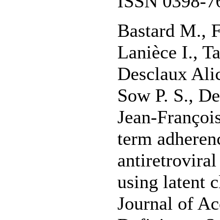
ISSN 0398-7
Bastard M., F
Lanièce I., T
Desclaux Alic
Sow P. S., De
Jean-François
term adherenc
antiretrovira
using latent c
Journal of A