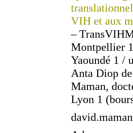
translationne
VIH et aux ma
– TransVIHMI
Montpellier 1
Yaoundé 1 / u
Anta Diop de
Maman, doctor
Lyon 1 (bours
david.maman