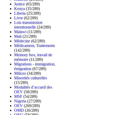
Justice
(65/289)
Kenya
(35/289)
Liberia
(25/289)
Livre
(62/289)
Lois transmission
intentionnelle
(24/289)
Malawi
(11/289)
Mali
(21/289)
Médecine
(62/289)
Médicament, Traitements
(142/289)
Memory box, travail de
mémoire
(11/289)
Migrations - immigration,
émigration
(67/289)
Milices
(34/289)
Minorités culturelles
(15/289)
Modalités d’accueil des
OEV
(58/289)
MSF
(54/289)
Nigeria
(27/289)
OEV
(269/289)
OMD
(26/289)
ONU
(58/289)