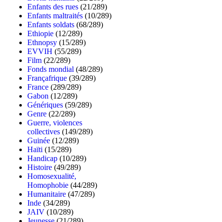
Enfants des rues
(21/289)
Enfants maltraités
(10/289)
Enfants soldats
(68/289)
Ethiopie
(12/289)
Ethnopsy
(15/289)
EVVIH
(55/289)
Film
(22/289)
Fonds mondial
(48/289)
Françafrique
(39/289)
France
(289/289)
Gabon
(12/289)
Génériques
(59/289)
Genre
(22/289)
Guerre, violences
collectives
(149/289)
Guinée
(12/289)
Haïti
(15/289)
Handicap
(10/289)
Histoire
(49/289)
Homosexualité,
Homophobie
(44/289)
Humanitaire
(47/289)
Inde
(34/289)
JAIV
(10/289)
Jeunesse
(21/289)