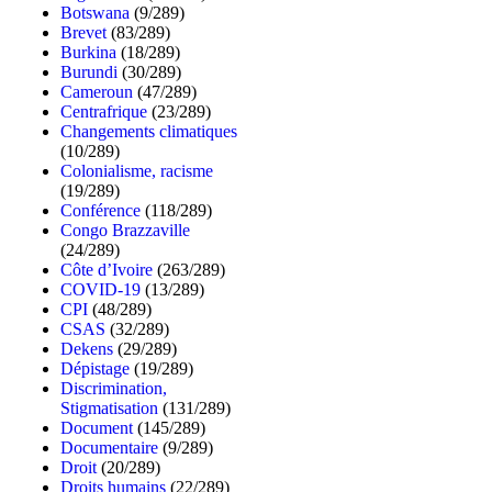
Botswana
(9/289)
Brevet
(83/289)
Burkina
(18/289)
Burundi
(30/289)
Cameroun
(47/289)
Centrafrique
(23/289)
Changements climatiques
(10/289)
Colonialisme, racisme
(19/289)
Conférence
(118/289)
Congo Brazzaville
(24/289)
Côte d’Ivoire
(263/289)
COVID-19
(13/289)
CPI
(48/289)
CSAS
(32/289)
Dekens
(29/289)
Dépistage
(19/289)
Discrimination,
Stigmatisation
(131/289)
Document
(145/289)
Documentaire
(9/289)
Droit
(20/289)
Droits humains
(22/289)