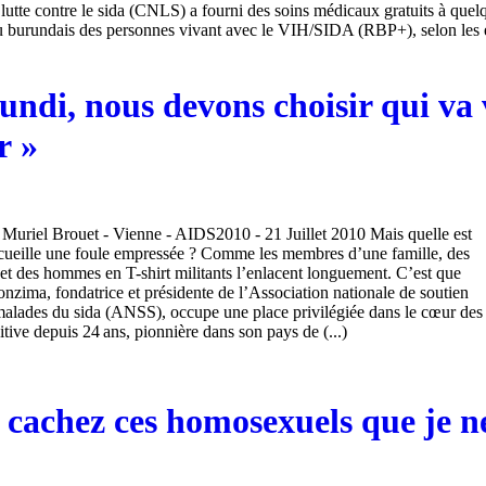
 lutte contre le sida (CNLS) a fourni des soins médicaux gratuits à que
burundais des personnes vivant avec le VIH/SIDA (RBP+), selon les e
ndi, nous devons choisir qui va v
r »
Muriel Brouet - Vienne - AIDS2010 - 21 Juillet 2010 Mais quelle est
ccueille une foule empressée ? Comme les membres d’une famille, des
t des hommes en T-shirt militants l’enlacent longuement. C’est que
zima, fondatrice et présidente de l’Association nationale de soutien
 malades du sida (ANSS), occupe une place privilégiée dans le cœur des
tive depuis 24 ans, pionnière dans son pays de (...)
 cachez ces homosexuels que je n