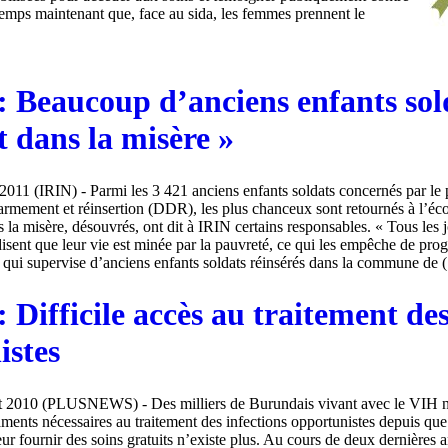
 temps maintenant que, face au sida, les femmes prennent le
: Beaucoup d’anciens enfants sol
t dans la misère »
2011 (IRIN) - Parmi les 3 421 anciens enfants soldats concernés par le
armement et réinsertion (DDR), les plus chanceux sont retournés à l’éco
s la misère, désouvrés, ont dit à IRIN certains responsables. « Tous les 
sent que leur vie est minée par la pauvreté, ce qui les empêche de progr
i supervise d’anciens enfants soldats réinsérés dans la commune de (.
 Difficile accès au traitement des
istes
 2010 (PLUSNEWS) - Des milliers de Burundais vivant avec le VIH n’
aments nécessaires au traitement des infections opportunistes depuis que
ur fournir des soins gratuits n’existe plus. Au cours de deux dernières a