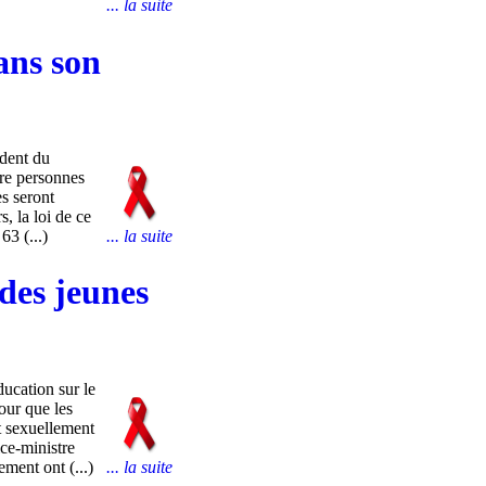
... la suite
ans son
ident du
tre personnes
s seront
, la loi de ce
63 (...)
... la suite
 des jeunes
cation sur le
our que les
t sexuellement
ce-ministre
ment ont (...)
... la suite