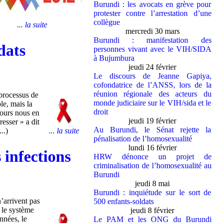
Burundi : les avocats en grève pour
protester contre l’arrestation d’une
collègue
... la suite
mercredi 30 mars
Burundi : manifestation des
dats
personnes vivant avec le VIH/SIDA
à Bujumbura
jeudi 24 février
Le discours de Jeanne Gapiya,
cofondatrice de l’ANSS, lors de la
réunion régionale des acteurs du
 processus de
monde judiciaire sur le VIH/sida et le
le, mais la
droit
jours nous en
jeudi 19 février
esser » a dit
Au Burundi, le Sénat rejette la
..)
... la suite
pénalisation de l’homosexualité
lundi 16 février
 infections
HRW dénonce un projet de
criminalisation de l’homosexualité au
Burundi
jeudi 8 mai
Burundi : inquiétude sur le sort de
arrivent pas
500 enfants-soldats
 le système
jeudi 8 février
nnées, le
Le PAM et les ONG du Burundi