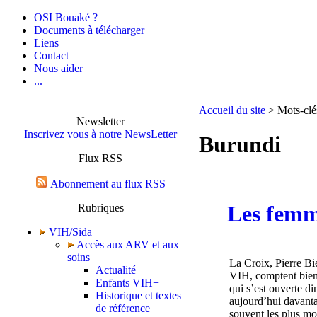
OSI Bouaké ?
Documents à télécharger
Liens
Contact
Nous aider
...
Accueil du site
> Mots-clé
Newsletter
Inscrivez vous à notre NewsLetter
Burundi
Flux RSS
Abonnement au flux RSS
Les femme
Rubriques
VIH/Sida
Accès aux ARV et aux
soins
La Croix, Pierre Bi
Actualité
VIH, comptent bien s
Enfants VIH+
qui s’est ouverte d
Historique et textes
aujourd’hui davanta
de référence
souvent les plus mo