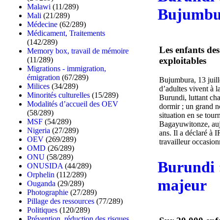
Malawi
(11/289)
Bujumbu
Mali
(21/289)
Médecine
(62/289)
Médicament, Traitements
(142/289)
Les enfants des
Memory box, travail de mémoire
(11/289)
exploitables
Migrations - immigration,
émigration
(67/289)
Bujumbura, 13 juill
Milices
(34/289)
d’adultes vivent à l
Minorités culturelles
(15/289)
Burundi, luttant ch
Modalités d’accueil des OEV
dormir ; un grand no
(58/289)
situation en se tour
MSF
(54/289)
Bagayuwitonze, aujo
Nigeria
(27/289)
ans. Il a déclaré à
OEV
(269/289)
travailleur occasionn
OMD
(26/289)
ONU
(58/289)
Burundi :
ONUSIDA
(44/289)
Orphelin
(112/289)
majeur
Ouganda
(29/289)
Photographie
(27/289)
Pillage des ressources
(77/289)
Politiques
(120/289)
Prévention, réduction des risques