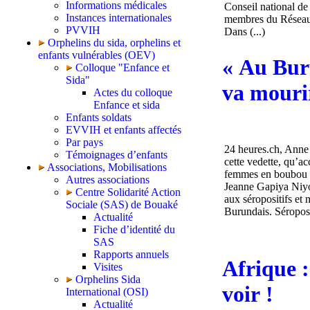
Informations médicales
Conseil national de
Instances internationales
membres du Réseau 
PVVIH
Dans (...)
Orphelins du sida, orphelins et
enfants vulnérables (OEV)
« Au Buru
Colloque "Enfance et
Sida"
va mouri
Actes du colloque
Enfance et sida
Enfants soldats
EVVIH et enfants affectés
Par pays
24 heures.ch, Anne 
Témoignages d’enfants
cette vedette, qu’a
Associations, Mobilisations
femmes en boubou e
Autres associations
Jeanne Gapiya Niyon
Centre Solidarité Action
aux séropositifs et
Sociale (SAS) de Bouaké
Burundais. Séroposi
Actualité
Fiche d’identité du
SAS
Rapports annuels
Afrique :
Visites
Orphelins Sida
voir !
International (OSI)
Actualité