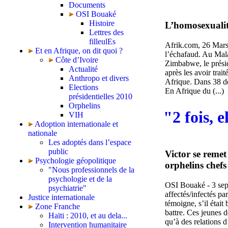
Documents
OSI Bouaké
Histoire
L’homosexualit
Lettres des
filleulEs
Afrik.com, 26 Mars
Et en Afrique, on dit quoi ?
l’échafaud. Au Mala
Côte d’Ivoire
Zimbabwe, le présid
Actualité
après les avoir trai
Anthropo et divers
Afrique. Dans 38 de
Elections
En Afrique du (...)
présidentielles 2010
Orphelins
"2 fois, 
VIH
Adoption internationale et
nationale
Les adoptés dans l’espace
public
Victor se remet
Psychologie géopolitique
orphelins chef
"Nous professionnels de la
psychologie et de la
OSI Bouaké - 3 sep
psychiatrie"
affectés/infectés p
Justice internationale
témoigne, s’il était
Zone Franche
battre. Ces jeunes 
Haïti : 2010, et au dela...
qu’à des relations 
Intervention humanitaire