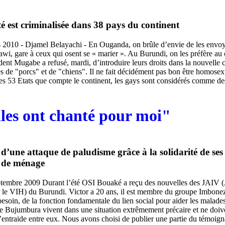
é est criminalisée dans 38 pays du continent
 2010 - Djamel Belayachi - En Ouganda, on brûle d’envie de les envoy
wi, gare à ceux qui osent se « marier ». Au Burundi, on les préfère au
ent Mugabe a refusé, mardi, d’introduire leurs droits dans la nouvelle c
tés de "porcs" et de "chiens". Il ne fait décidément pas bon être homose
s 53 Etats que compte le continent, les gays sont considérés comme des
elles ont chanté pour moi"
 d’une attaque de paludisme grâce à la solidarité de ses
s de ménage
tembre 2009 Durant l’été OSI Bouaké a reçu des nouvelles des JAIV (
ar le VIH) du Burundi. Victor a 20 ans, il est membre du groupe Imbonez
 besoin, de la fonction fondamentale du lien social pour aider les malades
de Bujumbura vivent dans une situation extrêmement précaire et ne doive
d’entraide entre eux. Nous avons choisi de publier une partie du témoig