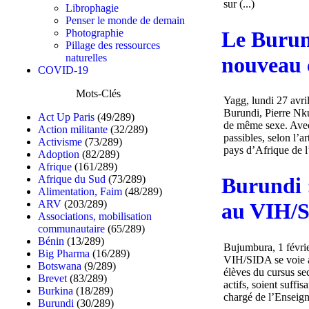
sur (...)
Librophagie
Penser le monde de demain
Le Burun
Photographie
Pillage des ressources
naturelles
nouveau 
COVID-19
Mots-Clés
Yagg, lundi 27 avri
Burundi, Pierre Nku
Act Up Paris
(49/289)
de même sexe. Avec 
Action militante
(32/289)
passibles, selon l’a
Activisme
(73/289)
pays d’Afrique de l’
Adoption
(82/289)
Afrique
(161/289)
Afrique du Sud
(73/289)
Burundi :
Alimentation, Faim
(48/289)
ARV
(203/289)
au VIH/
Associations, mobilisation
communautaire
(65/289)
Bénin
(13/289)
Bujumbura, 1 févri
Big Pharma
(16/289)
VIH/SIDA se voie ac
Botswana
(9/289)
élèves du cursus se
Brevet
(83/289)
actifs, soient suff
Burkina
(18/289)
chargé de l’Enseign
Burundi
(30/289)