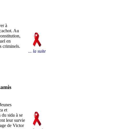
er à
 cachot. Au
onstitution,
xuel en
 criminels.
... la suite
 amis
Jeunes
a et
 du sida à se
nt leur survie
nage de Victor