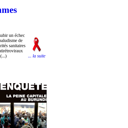
ammes
ubir un échec
 paludisme de
ités sanitaires
ntirétroviraux
...)
... la suite