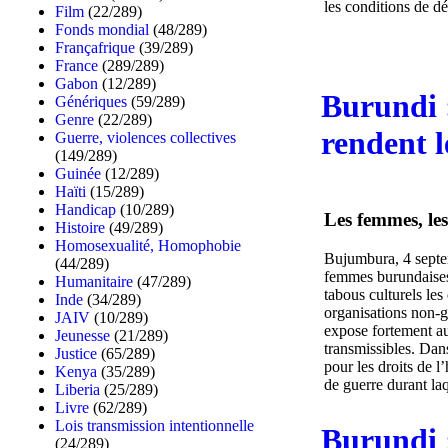
les conditions de dé
Film
(22/289)
Fonds mondial
(48/289)
Françafrique
(39/289)
France
(289/289)
Gabon
(12/289)
Burundi :
Génériques
(59/289)
Genre
(22/289)
rendent 
Guerre, violences collectives
(149/289)
Guinée
(12/289)
Haïti
(15/289)
Handicap
(10/289)
Les femmes, le
Histoire
(49/289)
Homosexualité, Homophobie
Bujumbura, 4 septe
(44/289)
femmes burundaises 
Humanitaire
(47/289)
tabous culturels le
Inde
(34/289)
organisations non-
JAIV
(10/289)
expose fortement a
Jeunesse
(21/289)
transmissibles. Dan
Justice
(65/289)
pour les droits de 
Kenya
(35/289)
de guerre durant laqu
Liberia
(25/289)
Livre
(62/289)
Lois transmission intentionnelle
Burundi :
(24/289)