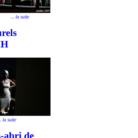
... la suite
urels
IH
.. la suite
s-abri de