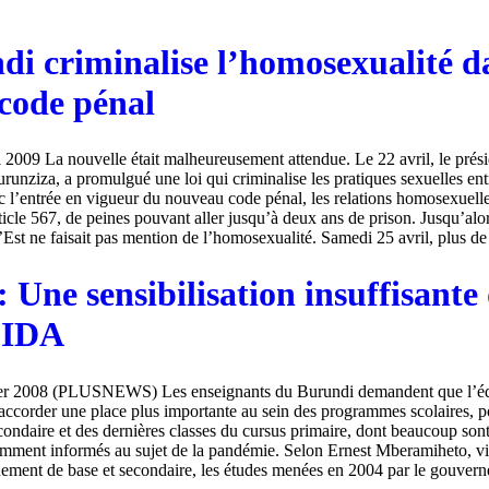
di criminalise l’homosexualité d
code pénal
l 2009 La nouvelle était malheureusement attendue. Le 22 avril, le prés
runziza, a promulgué une loi qui criminalise les pratiques sexuelles en
l’entrée en vigueur du nouveau code pénal, les relations homosexuelle
rticle 567, de peines pouvant aller jusqu’à deux ans de prison. Jusqu’alors
Est ne faisait pas mention de l’homosexualité. Samedi 25 avril, plus de 
 Une sensibilisation insuffisante
SIDA
er 2008 (PLUSNEWS) Les enseignants du Burundi demandent que l’édu
corder une place plus importante au sein des programmes scolaires, p
condaire et des dernières classes du cursus primaire, dont beaucoup son
isamment informés au sujet de la pandémie. Selon Ernest Mberamiheto, vi
ement de base et secondaire, les études menées en 2004 par le gouverne