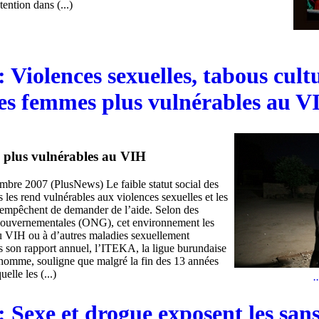
tention dans (...)
 Violences sexuelles, tabous cult
les femmes plus vulnérables au V
s plus vulnérables au VIH
mbre 2007 (PlusNews) Le faible statut social des
les rend vulnérables aux violences sexuelles et les
s empêchent de demander de l’aide. Selon des
gouvernementales (ONG), cet environnement les
u VIH ou à d’autres maladies sexuellement
s son rapport annuel, l’ITEKA, la ligue burundaise
l’homme, souligne que malgré la fin des 13 années
elle les (...)
.
 Sexe et drogue exposent les san