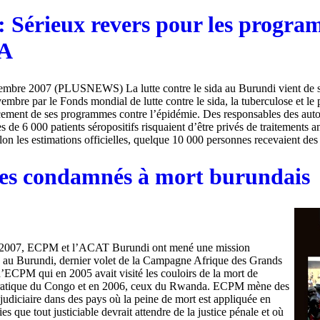
: Sérieux revers pour les progr
A
mbre 2007 (PLUSNEWS) La lutte contre le sida au Burundi vient de s
vembre par le Fonds mondial de lutte contre le sida, la tuberculose et le
cement de ses programmes contre l’épidémie. Des responsables des autor
 de 6 000 patients séropositifs risquaient d’être privés de traitements a
n les estimations officielles, quelque 10 000 personnes recevaient des (
es condamnés à mort burundais
t 2007, ECPM et l’ACAT Burundi ont mené une mission
e au Burundi, dernier volet de la Campagne Afrique des Grands
ECPM qui en 2005 avait visité les couloirs de la mort de
atique du Congo et en 2006, ceux du Rwanda. ECPM mène des
judiciaire dans des pays où la peine de mort est appliquée en
ies que tout justiciable devrait attendre de la justice pénale et où