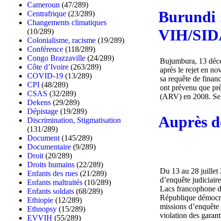
Cameroun
(47/289)
Burundi 
Centrafrique
(23/289)
Changements climatiques
VIH/SID
(10/289)
Colonialisme, racisme
(19/289)
Conférence
(118/289)
Congo Brazzaville
(24/289)
Bujumbura, 13 déce
Côte d’Ivoire
(263/289)
après le rejet en no
COVID-19
(13/289)
sa requête de finan
CPI
(48/289)
ont prévenu que près
CSAS
(32/289)
(ARV) en 2008. Selo
Dekens
(29/289)
Dépistage
(19/289)
Auprès d
Discrimination, Stigmatisation
(131/289)
Document
(145/289)
Documentaire
(9/289)
Droit
(20/289)
Droits humains
(22/289)
Du 13 au 28 juille
Enfants des rues
(21/289)
d’enquête judiciair
Enfants maltraités
(10/289)
Lacs francophone d’
Enfants soldats
(68/289)
République démocr
Ethiopie
(12/289)
missions d’enquête 
Ethnopsy
(15/289)
violation des garant
EVVIH
(55/289)