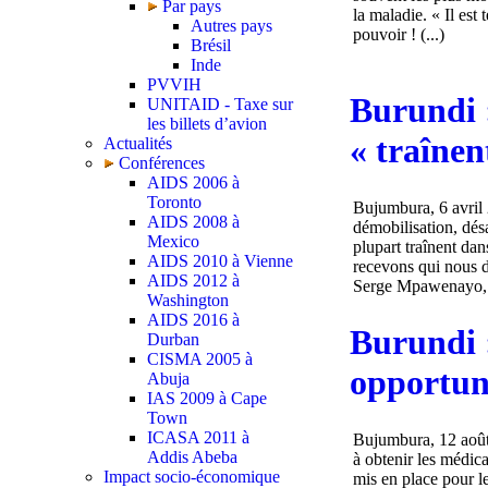
Par pays
la maladie. « Il est
Autres pays
pouvoir ! (...)
Brésil
Inde
PVVIH
Burundi 
UNITAID - Taxe sur
les billets d’avion
« traînen
Actualités
Conférences
AIDS 2006 à
Toronto
Bujumbura, 6 avril 
AIDS 2008 à
démobilisation, dés
Mexico
plupart traînent dan
AIDS 2010 à Vienne
recevons qui nous di
AIDS 2012 à
Serge Mpawenayo, qu
Washington
AIDS 2016 à
Burundi :
Durban
CISMA 2005 à
opportun
Abuja
IAS 2009 à Cape
Town
ICASA 2011 à
Bujumbura, 12 août
Addis Abeba
à obtenir les médic
Impact socio-économique
mis en place pour le