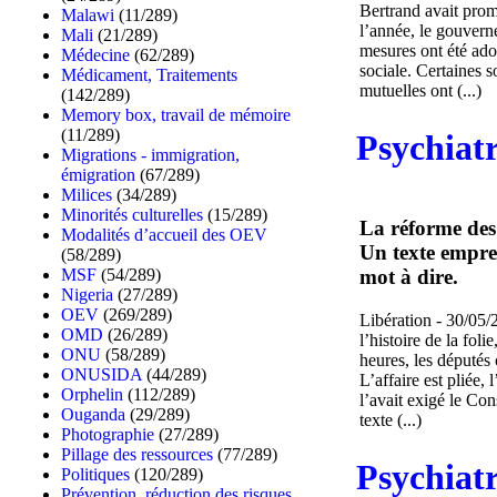
Bertrand avait promi
Malawi
(11/289)
l’année, le gouverne
Mali
(21/289)
mesures ont été ado
Médecine
(62/289)
sociale. Certaines 
Médicament, Traitements
mutuelles ont (...)
(142/289)
Memory box, travail de mémoire
(11/289)
Psychiatr
Migrations - immigration,
émigration
(67/289)
Milices
(34/289)
Minorités culturelles
(15/289)
La réforme des 
Modalités d’accueil des OEV
Un texte emprei
(58/289)
MSF
(54/289)
mot à dire.
Nigeria
(27/289)
OEV
(269/289)
Libération - 30/05/
OMD
(26/289)
l’histoire de la fol
ONU
(58/289)
heures, les députés 
ONUSIDA
(44/289)
L’affaire est pliée,
Orphelin
(112/289)
l’avait exigé le Con
Ouganda
(29/289)
texte (...)
Photographie
(27/289)
Pillage des ressources
(77/289)
Psychiatr
Politiques
(120/289)
Prévention, réduction des risques