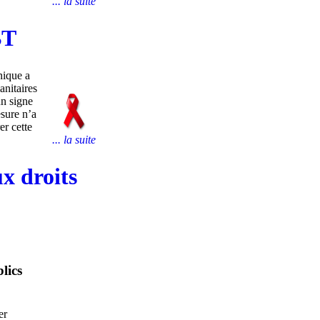
... la suite
BT
nique a
anitaires
un signe
sure n’a
er cette
... la suite
x droits
lics
er