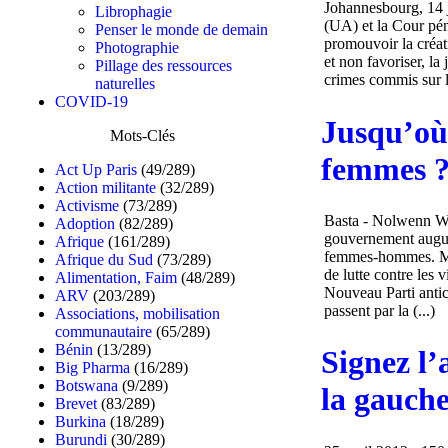
Johannesbourg, 14 j
Librophagie
(UA) et la Cour pén
Penser le monde de demain
promouvoir la créati
Photographie
et non favoriser, la 
Pillage des ressources
crimes commis sur le
naturelles
COVID-19
Jusqu’où 
Mots-Clés
femmes 
Act Up Paris
(49/289)
Action militante
(32/289)
Activisme
(73/289)
Basta - Nolwenn Wei
Adoption
(82/289)
gouvernement augure
Afrique
(161/289)
femmes-hommes. Mai
Afrique du Sud
(73/289)
de lutte contre les 
Alimentation, Faim
(48/289)
Nouveau Parti antic
ARV
(203/289)
passent par la (...)
Associations, mobilisation
communautaire
(65/289)
Bénin
(13/289)
Signez l’
Big Pharma
(16/289)
Botswana
(9/289)
la gauch
Brevet
(83/289)
Burkina
(18/289)
Burundi
(30/289)