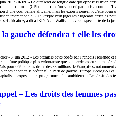
uin 2012 (IRIN) - Le différend de longue date qui oppose l’Union afri
ale internationale (CPI) en raison d’un supposé parti pris a conduit l’U
on d’une cour pénale africaine, mais les experts pensent qu’elle pourrai
justice internationale. « L’Afrique veut juger les dirigeants africains pou
 sol africain », a dit à IRIN Alan Wallis, un avocat spécialiste de la justi
la gauche défendra-t-elle les dro
?
ler - 8 juin 2012 - Les premiers actes posés par François Hollande et 
nt d’une politique plus volontariste que son prédécesseur en matière d
s pour défendre les droits des 33 millions de Françaises, notamment 
violences et contre la précarité, le Parti de gauche, Europe Écologie-Les V
apitaliste proposent des programmes plus ambitieux. « Les droits des 
appel – Les droits des femmes pa
e