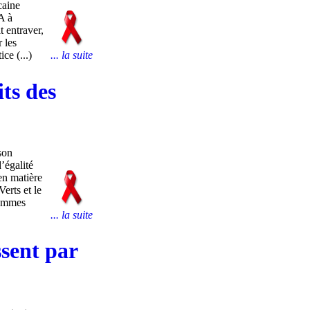
caine
A à
t entraver,
r les
ce (...)
... la suite
its des
son
’égalité
en matière
erts et le
femmes
... la suite
ssent par