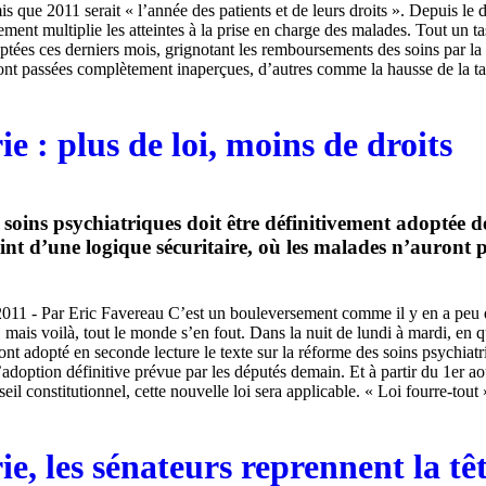
s que 2011 serait « l’année des patients et de leurs droits ». Depuis le 
ment multiplie les atteintes à la prise en charge des malades. Tout un ta
ptées ces derniers mois, grignotant les remboursements des soins par la
sont passées complètement inaperçues, d’autres comme la hausse de la t
ie : plus de loi, moins de droits
soins psychiatriques doit être définitivement adoptée 
nt d’une logique sécuritaire, où les malades n’auront p
2011 - Par Eric Favereau C’est un bouleversement comme il y en a peu
ie, mais voilà, tout le monde s’en fout. Dans la nuit de lundi à mardi, en 
ont adopté en seconde lecture le texte sur la réforme des soins psychiatr
 l’adoption définitive prévue par les députés demain. Et à partir du 1er 
seil constitutionnel, cette nouvelle loi sera applicable. « Loi fourre-tout 
ie, les sénateurs reprennent la tê