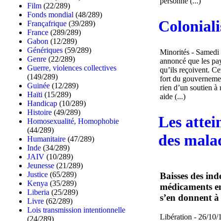
personne (...)
Film
(22/289)
Fonds mondial
(48/289)
Colonial
Françafrique
(39/289)
France
(289/289)
Gabon
(12/289)
Génériques
(59/289)
Minorités - Samedi
Genre
(22/289)
annoncé que les pay
Guerre, violences collectives
qu’ils reçoivent. Ce
(149/289)
fort du gouvernemen
Guinée
(12/289)
rien d’un soutien à 
Haïti
(15/289)
aide (...)
Handicap
(10/289)
Histoire
(49/289)
Les attei
Homosexualité, Homophobie
(44/289)
des mala
Humanitaire
(47/289)
Inde
(34/289)
JAIV
(10/289)
Jeunesse
(21/289)
Justice
(65/289)
Baisses des in
Kenya
(35/289)
médicaments en 
Liberia
(25/289)
s’en donnent à 
Livre
(62/289)
Lois transmission intentionnelle
Libération - 26/10/
(24/289)