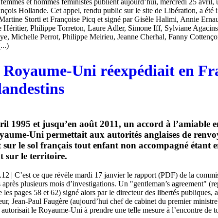
 femmes et hommes féministes publient aujourd’hui, mercredi 25 avril, 
nçois Hollande. Cet appel, rendu public sur le site de Libération, a été i
artine Storti et Françoise Picq et signé par Gisèle Halimi, Annie Ern
 Héritier, Philippe Torreton, Laure Adler, Simone Iff, Sylviane Agacin
ye, Michelle Perrot, Philippe Meirieu, Jeanne Cherhal, Fanny Cottenço
..)
 Royaume-Uni réexpédiait en Fr
landestins
ril 1995 et jusqu’en août 2011, un accord à l’amiable e
oyaume-Uni permettait aux autorités anglaises de renvo
sur le sol français tout enfant non accompagné étant e
sur le territoire.
12 | C’est ce que révèle mardi 17 janvier le rapport (PDF) de la commi
s après plusieurs mois d’investigations. Un "gentleman’s agreement" (re
e les pages 58 et 62) signé alors par le directeur des libertés publiques, 
ieur, Jean-Paul Faugère (aujourd’hui chef de cabinet du premier ministre
autorisait le Royaume-Uni à prendre une telle mesure à l’encontre de t