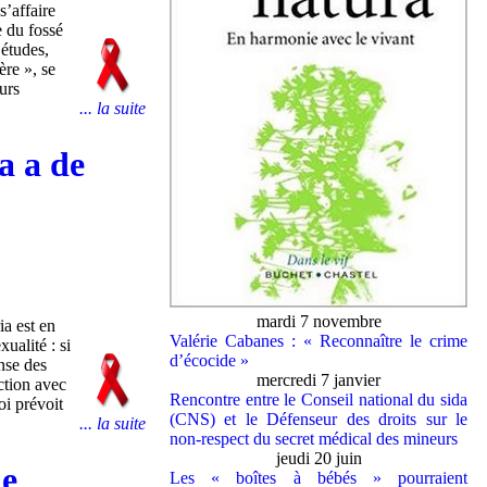
s’affaire
e du fossé
 études,
ère », se
urs
... la suite
a a de
mardi 7 novembre
a est en
Valérie Cabanes : « Reconnaître le crime
ualité : si
d’écocide »
nse des
mercredi 7 janvier
ction avec
Rencontre entre le Conseil national du sida
oi prévoit
(CNS) et le Défenseur des droits sur le
... la suite
non-respect du secret médical des mineurs
jeudi 20 juin
he
Les « boîtes à bébés » pourraient