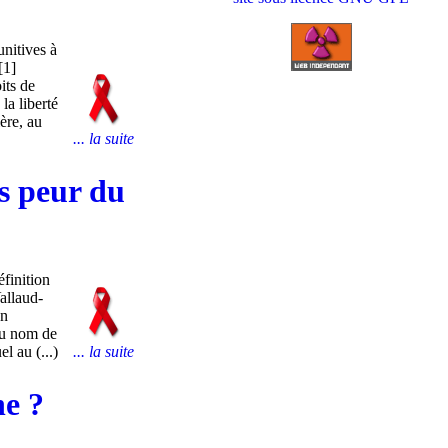
nitives à
[1]
its de
la liberté
ère, au
... la suite
ls peur du
finition
Vallaud-
on
 au nom de
l au (...)
... la suite
ne ?