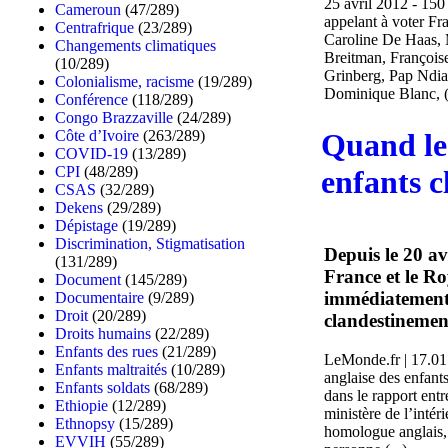
25 avril 2012 - 150
Cameroun
(47/289)
appelant à voter Fra
Centrafrique
(23/289)
Caroline De Haas, M
Changements climatiques
Breitman, Françoise
(10/289)
Grinberg, Pap Ndia
Colonialisme, racisme
(19/289)
Dominique Blanc, (.
Conférence
(118/289)
Congo Brazzaville
(24/289)
Côte d’Ivoire
(263/289)
Quand le
COVID-19
(13/289)
CPI
(48/289)
enfants c
CSAS
(32/289)
Dekens
(29/289)
Dépistage
(19/289)
Discrimination, Stigmatisation
Depuis le 20 av
(131/289)
France et le R
Document
(145/289)
immédiatement 
Documentaire
(9/289)
Droit
(20/289)
clandestinement 
Droits humains
(22/289)
Enfants des rues
(21/289)
LeMonde.fr | 17.01.
Enfants maltraités
(10/289)
anglaise des enfant
Enfants soldats
(68/289)
dans le rapport entr
Ethiopie
(12/289)
ministère de l’intér
Ethnopsy
(15/289)
homologue anglais, 
EVVIH
(55/289)