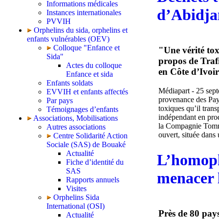
Informations médicales
d’Abidja
Instances internationales
PVVIH
Orphelins du sida, orphelins et
enfants vulnérables (OEV)
Colloque "Enfance et
"Une vérité to
Sida"
propos de Traf
Actes du colloque
en Côte d’Ivoir
Enfance et sida
Enfants soldats
Médiapart - 25 sept
EVVIH et enfants affectés
provenance des Pay
Par pays
toxiques qu’il trans
Témoignages d’enfants
indépendant en prod
Associations, Mobilisations
la Compagnie Tommy
Autres associations
ouvert, située dans u
Centre Solidarité Action
Sociale (SAS) de Bouaké
Actualité
L’homopho
Fiche d’identité du
SAS
menacer l
Rapports annuels
Visites
Orphelins Sida
International (OSI)
Près de 80 pays
Actualité