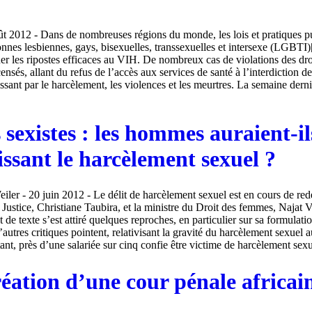
2012 - Dans de nombreuses régions du monde, les lois et pratiques pu
onnes lesbiennes, gays, bisexuelles, transsexuelles et intersexe (LGBTI)
er les ripostes efficaces au VIH. De nombreux cas de violations des dro
nsés, allant du refus de l’accès aux services de santé à l’interdiction de 
ssant par le harcèlement, les violences et les meurtres. La semaine derni
 sexistes : les hommes auraient-i
issant le harcèlement sexuel ?
ler - 20 juin 2012 - Le délit de harcèlement sexuel est en cours de redé
a Justice, Christiane Taubira, et la ministre du Droit des femmes, Najat 
de texte s’est attiré quelques reproches, en particulier sur sa formulati
autres critiques pointent, relativisant la gravité du harcèlement sexuel
ant, près d’une salariée sur cinq confie être victime de harcèlement sexue
réation d’une cour pénale africai