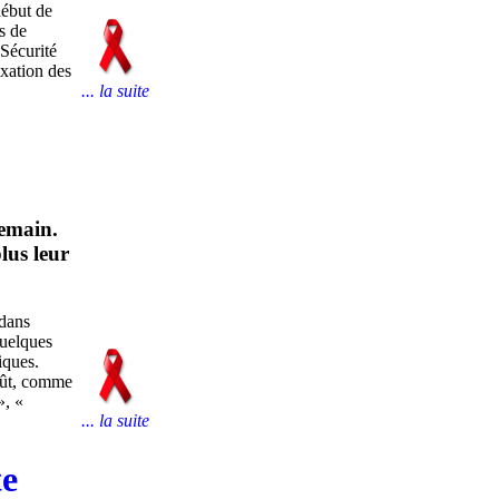
début de
s de
 Sécurité
axation des
... la suite
demain.
lus leur
 dans
quelques
iques.
août, comme
», «
... la suite
te