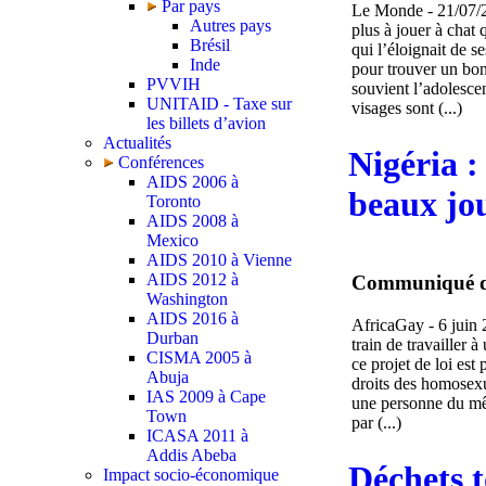
Par pays
Le Monde - 21/07/20
Autres pays
plus à jouer à chat 
Brésil
qui l’éloignait de s
Inde
pour trouver un bon 
PVVIH
souvient l’adolesce
UNITAID - Taxe sur
visages sont (...)
les billets d’avion
Actualités
Nigéria :
Conférences
AIDS 2006 à
beaux jou
Toronto
AIDS 2008 à
Mexico
AIDS 2010 à Vienne
AIDS 2012 à
Communiqué de
Washington
AIDS 2016 à
AfricaGay - 6 juin
Durban
train de travailler 
CISMA 2005 à
ce projet de loi est
Abuja
droits des homosexu
IAS 2009 à Cape
une personne du mêm
Town
par (...)
ICASA 2011 à
Addis Abeba
Déchets t
Impact socio-économique