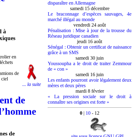
disparaître en Allemagne
samedi 15 décembre
Le braconnage d’espèces sauvages, 4e
marché illégal au monde
vendredi 24 août
Pénalisation : Mise à jour de la trousse du
l à
Réseau juridique canadien
xiques
jeudi 16 août
Sénégal : Obtenir un certificat de naissance
grâce à un SMS
rolier en
samedi 30 juin
déchets
Youssoupha a le droit de traiter Zemmour
de « con »
camions de
samedi 16 juin
ciel
Les enfants pourront avoir légalement deux
... la suite
mères et deux pères
mardi 8 février
« La pression sociale sur le droit à
ent de
connaître ses origines est forte »
e l’homme
0
|
10
- 12
nnes de
site sous licence GNU GPL