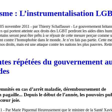
isme : L’instrumentalisation LG
 05 novembre 2011 - par Thierry Schaffauser - Le gouvernement britan
s qui portent atteinte aux droits des LGBT perdront les aides dites hum
rtains seront peut être prêts à se réjouir de cette mesure perçue comme 
t contre l’homophobie dans le monde. Je n’en fais pas partie. Cette me
nos droits, mais est une attaque contre les nations les plus pauvres. Retir
ntes répétées du gouvernement au
des
demnités en cas d’arrêt maladie, déremboursement de
pagaille... Depuis le début de l’année, les pouvoirs pub
cœur joie.
11 - Par Marie Piquemal Heureusement que le ministre de la Santé Xavi