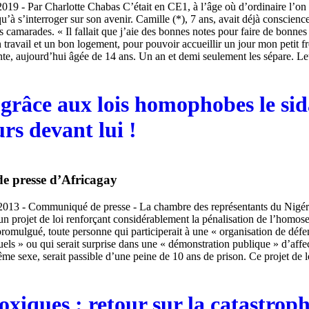
19 - Par Charlotte Chabas C’était en CE1, à l’âge où d’ordinaire l’on 
qu’à s’interroger sur son avenir. Camille (*), 7 ans, avait déjà conscienc
es camarades. « Il fallait que j’aie des bonnes notes pour faire de bonnes
travail et un bon logement, pour pouvoir accueillir un jour mon petit fr
nte, aujourd’hui âgée de 14 ans. Un an et demi seulement les sépare. Le
 grâce aux lois homophobes le sid
rs devant lui !
 presse d’Africagay
 2013 - Communiqué de presse - La chambre des représentants du Nigéri
à un projet de loi renforçant considérablement la pénalisation de l’homosex
 promulgué, toute personne qui participerait à une « organisation de défe
els » ou qui serait surprise dans une « démonstration publique » d’affe
e sexe, serait passible d’une peine de 10 ans de prison. Ce projet de l
oxiques : retour sur la catastrop