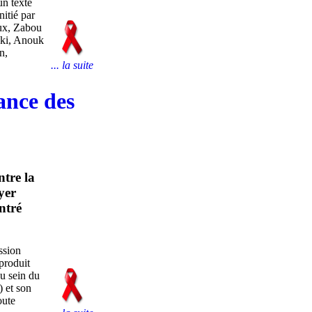
un texte
nitié par
aux, Zabou
ski, Anouk
n,
... la suite
ance des
ntre la
yer
ntré
ssion
produit
au sein du
) et son
oute