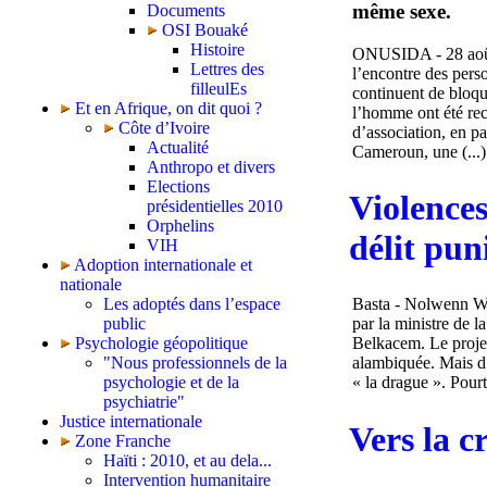
même sexe.
Documents
OSI Bouaké
Histoire
ONUSIDA - 28 août 
Lettres des
l’encontre des pers
filleulEs
continuent de bloqu
Et en Afrique, on dit quoi ?
l’homme ont été rece
Côte d’Ivoire
d’association, en pa
Actualité
Cameroun, une (...)
Anthropo et divers
Elections
Violences
présidentielles 2010
Orphelins
délit pun
VIH
Adoption internationale et
nationale
Les adoptés dans l’espace
Basta - Nolwenn Wei
public
par la ministre de l
Psychologie géopolitique
Belkacem. Le projet 
"Nous professionnels de la
alambiquée. Mais d’
psychologie et de la
« la drague ». Pourt
psychiatrie"
Justice internationale
Vers la c
Zone Franche
Haïti : 2010, et au dela...
Intervention humanitaire