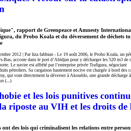
n
xique", rapport de Greenpeace et Amnesty Internationa
igura, du Probo Koala et du déversement de déchets to
e
embre 2012 | Par liza fabbian - Le 19 août 2006, le Probo Koala, un pét
s-Bas, accoste dans le port d’Abidjan pour y décharger les 520 m3 de 
porte. Le navire est affrété par l’entreprise privée Trafigura, négociant
uits pétroliers. Sa cargaison hautement nocive est chargée à bord des 
, qui vont directement la déverser à Akouédo, une grande décharge à 
n (...)
bie et les lois punitives continu
a riposte au VIH et les droits d
 ont des lois qui criminalisent les relations entre perso