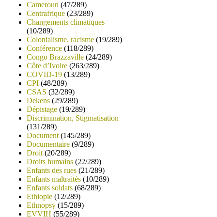
Cameroun
(47/289)
Centrafrique
(23/289)
Changements climatiques
(10/289)
Colonialisme, racisme
(19/289)
Conférence
(118/289)
Congo Brazzaville
(24/289)
Côte d’Ivoire
(263/289)
COVID-19
(13/289)
CPI
(48/289)
CSAS
(32/289)
Dekens
(29/289)
Dépistage
(19/289)
Discrimination, Stigmatisation
(131/289)
Document
(145/289)
Documentaire
(9/289)
Droit
(20/289)
Droits humains
(22/289)
Enfants des rues
(21/289)
Enfants maltraités
(10/289)
Enfants soldats
(68/289)
Ethiopie
(12/289)
Ethnopsy
(15/289)
EVVIH
(55/289)