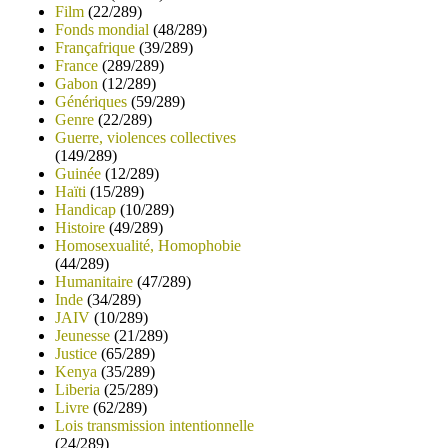
Film
(22/289)
Fonds mondial
(48/289)
Françafrique
(39/289)
France
(289/289)
Gabon
(12/289)
Génériques
(59/289)
Genre
(22/289)
Guerre, violences collectives
(149/289)
Guinée
(12/289)
Haïti
(15/289)
Handicap
(10/289)
Histoire
(49/289)
Homosexualité, Homophobie
(44/289)
Humanitaire
(47/289)
Inde
(34/289)
JAIV
(10/289)
Jeunesse
(21/289)
Justice
(65/289)
Kenya
(35/289)
Liberia
(25/289)
Livre
(62/289)
Lois transmission intentionnelle
(24/289)