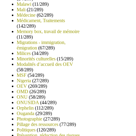
Malawi
(11/289)
Mali
(21/289)
Médecine
(62/289)
Médicament, Traitements
(142/289)
Memory box, travail de mémoire
(11/289)
Migrations - immigration,
émigration
(67/289)
Milices
(34/289)
Minorités culturelles
(15/289)
Modalités d’accueil des OEV
(58/289)
MSF
(54/289)
Nigeria
(27/289)
OEV
(269/289)
OMD
(26/289)
ONU
(58/289)
ONUSIDA
(44/289)
Orphelin
(112/289)
Ouganda
(29/289)
Photographie
(27/289)
Pillage des ressources
(77/289)
Politiques
(120/289)
Prévention, réduction des risques