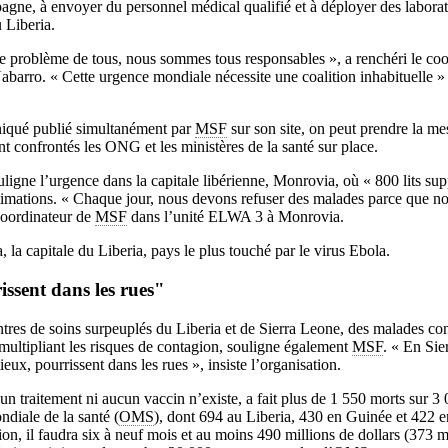
gne, à envoyer du personnel médical qualifié et à déployer des laborat
 Liberia.
e problème de tous, nous sommes tous responsables », a renchéri le coo
barro. « Cette urgence mondiale nécessite une coalition inhabituelle » 
niqué publié simultanément par
MSF
sur son site, on peut prendre la me
ont confrontés les ONG et les ministères de la santé sur place.
ligne l’urgence dans la capitale libérienne, Monrovia, où « 800 lits sup
stimations. « Chaque jour, nous devons refuser des malades parce que not
coordinateur de
MSF
dans l’unité ELWA 3 à Monrovia.
 la capitale du Liberia, pays le plus touché par le virus Ebola.
ssent dans les rues"
ntres de soins surpeuplés du Liberia et de Sierra Leone, des malades co
ultipliant les risques de contagion, souligne également
MSF
. « En Sie
eux, pourrissent dans les rues », insiste l’organisation.
cun traitement ni aucun vaccin n’existe, a fait plus de 1 550 morts sur 3
ndiale de la santé (
OMS
), dont 694 au Liberia, 430 en Guinée et 422 
ion, il faudra six à neuf mois et au moins 490 millions de dollars (373 m