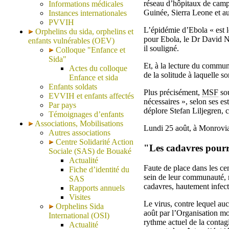
réseau d’hôpitaux de campa
Informations médicales
Guinée, Sierra Leone et au
Instances internationales
PVVIH
L’épidémie d’Ebola « est l
Orphelins du sida, orphelins et
pour Ebola, le Dr David Na
enfants vulnérables (OEV)
il souligné.
Colloque "Enfance et
Sida"
Et, à la lecture du commu
Actes du colloque
de la solitude à laquelle s
Enfance et sida
Enfants soldats
Plus précisément,
MSF
sou
EVVIH et enfants affectés
nécessaires », selon ses e
Par pays
déplore Stefan Liljegren, 
Témoignages d’enfants
Associations, Mobilisations
Lundi 25 août, à Monrovia,
Autres associations
Centre Solidarité Action
"Les cadavres pourri
Sociale (SAS) de Bouaké
Actualité
Faute de place dans les ce
Fiche d’identité du
sein de leur communauté, m
SAS
cadavres, hautement infecti
Rapports annuels
Visites
Le virus, contre lequel au
Orphelins Sida
août par l’Organisation mo
International (OSI)
rythme actuel de la contag
Actualité