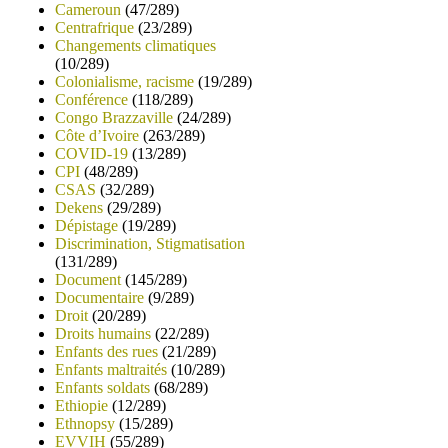
Cameroun
(47/289)
Centrafrique
(23/289)
Changements climatiques
(10/289)
Colonialisme, racisme
(19/289)
Conférence
(118/289)
Congo Brazzaville
(24/289)
Côte d’Ivoire
(263/289)
COVID-19
(13/289)
CPI
(48/289)
CSAS
(32/289)
Dekens
(29/289)
Dépistage
(19/289)
Discrimination, Stigmatisation
(131/289)
Document
(145/289)
Documentaire
(9/289)
Droit
(20/289)
Droits humains
(22/289)
Enfants des rues
(21/289)
Enfants maltraités
(10/289)
Enfants soldats
(68/289)
Ethiopie
(12/289)
Ethnopsy
(15/289)
EVVIH
(55/289)