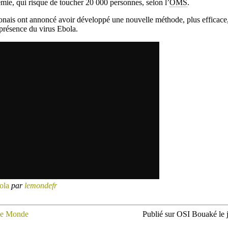
émie, qui risque de toucher 20 000 personnes, selon l’
OMS
.
onais ont annoncé avoir développé une nouvelle méthode, plus efficace,
 présence du virus Ebola.
ola
par
lemondefr
e Monde
Publié sur OSI Bouaké le 