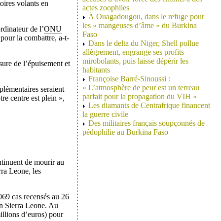
oires volants en
actes zoophiles
À Ouagadougou, dans le refuge pour
les « mangeuses d’âme » du Burkina
rdinateur de l’
ONU
Faso
pour la combattre, a-t-
Dans le delta du Niger, Shell pollue
allègrement, engrange ses profits
mirobolants, puis laisse dépérir les
sure de l’épuisement et
habitants
Françoise Barré-Sinoussi :
« L’atmosphère de peur est un terreau
plémentaires seraient
parfait pour la propagation du VIH »
re centre est plein »,
Les diamants de Centrafrique financent
la guerre civile
Des militaires français soupçonnés de
pédophilie au Burkina Faso
ntinuent de mourir au
rra Leone, les
 069 cas recensés au 26
en Sierra Leone. Au
illions d’euros) pour