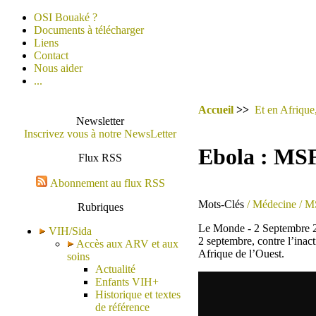
OSI Bouaké ?
Documents à télécharger
Liens
Contact
Nous aider
...
Accueil
>>
Et en Afrique,
Newsletter
Inscrivez vous à notre NewsLetter
Ebola : MSF
Flux RSS
Abonnement au flux RSS
Mots-Clés
/ Médecine
/ M
Rubriques
Le Monde - 2 Septembre 201
VIH/Sida
2 septembre, contre l’inac
Accès aux ARV et aux
Afrique de l’Ouest.
soins
Actualité
Enfants VIH+
Historique et textes
de référence