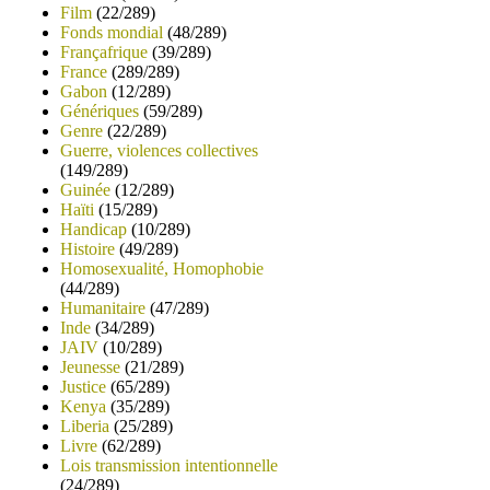
Film
(22/289)
Fonds mondial
(48/289)
Françafrique
(39/289)
France
(289/289)
Gabon
(12/289)
Génériques
(59/289)
Genre
(22/289)
Guerre, violences collectives
(149/289)
Guinée
(12/289)
Haïti
(15/289)
Handicap
(10/289)
Histoire
(49/289)
Homosexualité, Homophobie
(44/289)
Humanitaire
(47/289)
Inde
(34/289)
JAIV
(10/289)
Jeunesse
(21/289)
Justice
(65/289)
Kenya
(35/289)
Liberia
(25/289)
Livre
(62/289)
Lois transmission intentionnelle
(24/289)