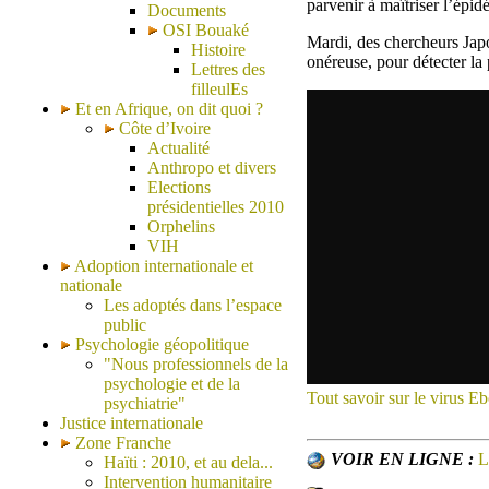
parvenir à maîtriser l’épid
Documents
OSI Bouaké
Mardi, des chercheurs Jap
Histoire
onéreuse, pour détecter la
Lettres des
filleulEs
Et en Afrique, on dit quoi ?
Côte d’Ivoire
Actualité
Anthropo et divers
Elections
présidentielles 2010
Orphelins
VIH
Adoption internationale et
nationale
Les adoptés dans l’espace
public
Psychologie géopolitique
"Nous professionnels de la
psychologie et de la
Tout savoir sur le virus Eb
psychiatrie"
Justice internationale
Zone Franche
VOIR EN LIGNE :
L
Haïti : 2010, et au dela...
Intervention humanitaire