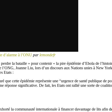
tte d’alarme à l’ONU
par
lemondefr
perdre la bataille » pour contenir « la pire épidémie d’Ebola de l’histoir
 de l’ONG, Joanne Liu, lors d’un discours aux Nations unies à New York
s Etats :
aré que cette épidémie représente une “urgence de santé publique de po
ne réponse significative. De fait, les Etats ont rallié une sorte de coalit
xhorté la communauté internationale à financer davantage de lits afin d