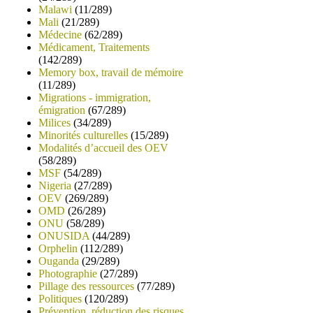
Malawi
(11/289)
Mali
(21/289)
Médecine
(62/289)
Médicament, Traitements
(142/289)
Memory box, travail de mémoire
(11/289)
Migrations - immigration,
émigration
(67/289)
Milices
(34/289)
Minorités culturelles
(15/289)
Modalités d’accueil des OEV
(58/289)
MSF
(54/289)
Nigeria
(27/289)
OEV
(269/289)
OMD
(26/289)
ONU
(58/289)
ONUSIDA
(44/289)
Orphelin
(112/289)
Ouganda
(29/289)
Photographie
(27/289)
Pillage des ressources
(77/289)
Politiques
(120/289)
Prévention, réduction des risques