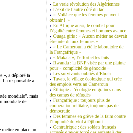
La vraie révolution des Algériennes
L’exil de l’autre côté du lac
« Voilà ce que les femmes peuvent
obtenir ! »
En Afrique aussi, le combat pour
l’égalité entre femmes et hommes avance
Ouaga girls : « Aucun métier ne devrait
être interdit aux femmes »
« Le Cameroun a été le laboratoire de
la Françafrique »
« Makala », l’effort et les faits
Rwanda : la BNP visée par une plainte
pour « complicité de génocide »
Les survivants oubliés d’Ebola
e », a déploré la
Tayap, le village écologique qui crée
. La responsable a
des emplois verts au Cameroun
Éthiopie : l’écologie en graines dans
des camps de réfugiés
rtée mondiale”, mais
Françafrique : toujours plus de
ion mondiale de
coopération militaire, toujours pas de
démocratie
Des femmes en grève de la faim contre
l’impunité du viol à Djibouti
Centrafrique : des soldats français
e mettre en place un
accusés d’avoir forcé des enfants à des