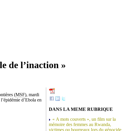
e de l’inaction »
ntières (
MSF
), mardi
e l’épidémie d’Ebola en
DANS LA MEME RUBRIQUE
« A mots couverts », un film sur la
mémoire des femmes au Rwanda,
victimes ou bourreaux lors du génocide