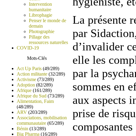
hygiéniste, et
Intervention
humanitaire
Librophagie
La présente r
Penser le monde de
demain
par Sidaction,
Photographie
Pillage des
ressources naturelles
d’invalider ce
COVID-19
elle les comp
Mots-Clés
Act Up Paris
(49/289)
par la psycha
Action militante
(32/289)
Activisme
(73/289)
sommes en eff
Adoption
(82/289)
Afrique
(161/289)
Afrique du Sud
(73/289)
aux aspects i
Alimentation, Faim
(48/289)
prise de risq
ARV
(203/289)
Associations, mobilisation
composantes 
communautaire
(65/289)
Bénin
(13/289)
Big Pharma
(16/289)