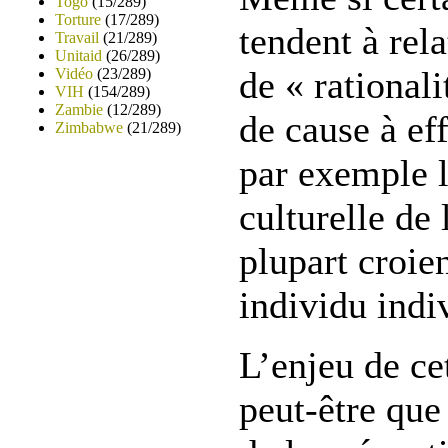
Togo
(15/289)
Torture
(17/289)
tendent à rela
Travail
(21/289)
Unitaid
(26/289)
de « rationali
Vidéo
(23/289)
VIH
(154/289)
Zambie
(12/289)
de cause à eff
Zimbabwe
(21/289)
par exemple l
culturelle de 
plupart croie
individu indiv
L’enjeu de ce
peut-être que 