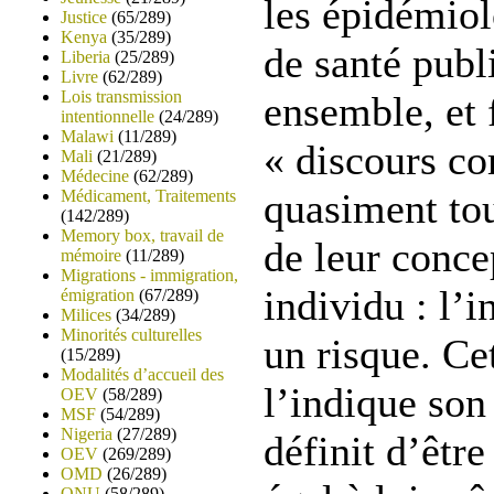
les épidémiol
Justice
(65/289)
Kenya
(35/289)
de santé publ
Liberia
(25/289)
Livre
(62/289)
Lois transmission
ensemble, et 
intentionnelle
(24/289)
Malawi
(11/289)
« discours c
Mali
(21/289)
Médecine
(62/289)
quasiment tou
Médicament, Traitements
(142/289)
Memory box, travail de
de leur conce
mémoire
(11/289)
Migrations - immigration,
individu : l’
émigration
(67/289)
Milices
(34/289)
Minorités culturelles
un risque. C
(15/289)
Modalités d’accueil des
l’indique son
OEV
(58/289)
MSF
(54/289)
Nigeria
(27/289)
définit d’être 
OEV
(269/289)
OMD
(26/289)
ONU
(58/289)