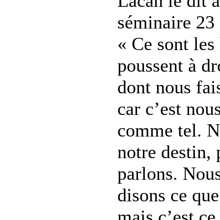
Lacan le dit 
séminaire 23 
« Ce sont les
poussent à dro
dont nous fai
car c’est nous
comme tel. N
notre destin,
parlons. Nou
disons ce que
mais c’est ce