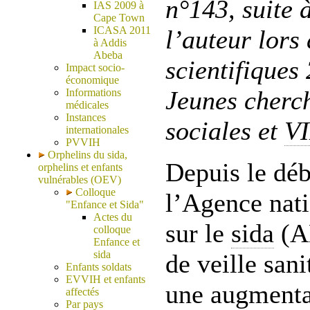
n°143, suite 
IAS 2009 à
Cape Town
ICASA 2011
l’auteur lors
à Addis
Abeba
scientifiques
Impact socio-
économique
Jeunes cherc
Informations
médicales
Instances
sociales et
V
internationales
PVVIH
Orphelins du sida,
Depuis le déb
orphelins et enfants
vulnérables (OEV)
Colloque
l’Agence nati
"Enfance et Sida"
Actes du
sur le
sida
(AN
colloque
Enfance et
sida
de veille san
Enfants soldats
EVVIH et enfants
une augmentat
affectés
Par pays