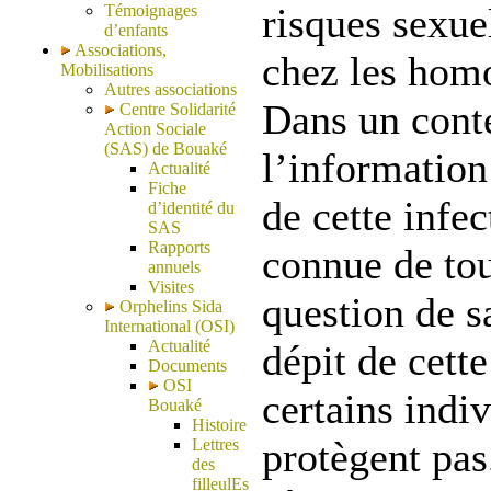
risques sexue
Témoignages
d’enfants
Associations,
chez les hom
Mobilisations
Autres associations
Dans un cont
Centre Solidarité
Action Sociale
(SAS) de Bouaké
l’information
Actualité
Fiche
de cette infec
d’identité du
SAS
Rapports
connue de tou
annuels
Visites
question de s
Orphelins Sida
International (OSI)
Actualité
dépit de cett
Documents
OSI
certains indi
Bouaké
Histoire
protègent pa
Lettres
des
filleulEs