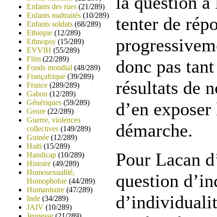
la question à
Enfants des rues
(21/289)
Enfants maltraités
(10/289)
tenter de rép
Enfants soldats
(68/289)
Ethiopie
(12/289)
progressiveme
Ethnopsy
(15/289)
EVVIH
(55/289)
Film
(22/289)
donc pas tant
Fonds mondial
(48/289)
Françafrique
(39/289)
résultats de 
France
(289/289)
Gabon
(12/289)
Génériques
(59/289)
d’en exposer l
Genre
(22/289)
Guerre, violences
démarche.
collectives
(149/289)
Guinée
(12/289)
Haïti
(15/289)
Pour Lacan d’
Handicap
(10/289)
Histoire
(49/289)
Homosexualité,
question d’in
Homophobie
(44/289)
Humanitaire
(47/289)
d’individuali
Inde
(34/289)
JAIV
(10/289)
Jeunesse
(21/289)