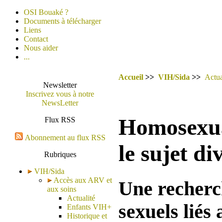
OSI Bouaké ?
Documents à télécharger
Liens
Contact
Nous aider
...
Accueil
>>
VIH/Sida
>>
Actua
Newsletter
Inscrivez vous à notre
NewsLetter
Homosexual
Flux RSS
Abonnement au flux RSS
le sujet di
Rubriques
VIH/Sida
Accès aux ARV et
Une recherch
aux soins
Actualité
sexuels liés
Enfants VIH+
Historique et