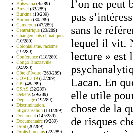
l’on ne peut
Botswana
(9/289)
Brevet
(83/289)
pas s’intéres
Burkina
(18/289)
Burundi
(30/289)
Cameroun
(47/289)
sans le référ
Centrafrique
(23/289)
Changements climatiques
lequel il vit.
(10/289)
Colonialisme, racisme
(19/289)
lecture » est 
Conférence
(118/289)
Congo Brazzaville
psychanalyti
(24/289)
Côte d’Ivoire
(263/289)
COVID-19
(13/289)
Lacan. En quo
CPI
(48/289)
CSAS
(32/289)
elle utile pou
Dekens
(29/289)
Dépistage
(19/289)
chose de la q
Discrimination,
Stigmatisation
(131/289)
Document
(145/289)
de risques ch
Documentaire
(9/289)
Droit
(20/289)
Droits humains
(22/289)