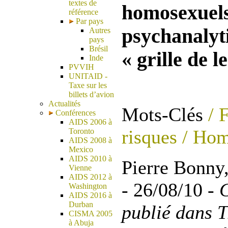
textes de
homosexuels
référence
Par pays
psychanalyt
Autres
pays
Brésil
« grille de l
Inde
PVVIH
UNITAID -
Taxe sur les
billets d’avion
Actualités
Mots-Clés
/ 
Conférences
AIDS 2006 à
risques
/ Hom
Toronto
AIDS 2008 à
Mexico
AIDS 2010 à
Pierre Bonny
Vienne
AIDS 2012 à
- 26/08/10 -
C
Washington
AIDS 2016 à
Durban
publié dans T
CISMA 2005
à Abuja