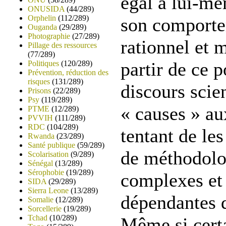
égal à lui-mêm
ONUSIDA
(44/289)
Orphelin
(112/289)
son comporte
Ouganda
(29/289)
Photographie
(27/289)
rationnel et 
Pillage des ressources
(77/289)
partir de ce p
Politiques
(120/289)
Prévention, réduction des
risques
(131/289)
discours scie
Prisons
(22/289)
Psy
(119/289)
« causes » au
PTME
(12/289)
PVVIH
(111/289)
RDC
(104/289)
tentant de les
Rwanda
(23/289)
Santé publique
(59/289)
de méthodolo
Scolarisation
(9/289)
Sénégal
(13/289)
Sérophobie
(19/289)
complexes et
SIDA
(29/289)
Sierra Leone
(13/289)
dépendantes d
Somalie
(12/289)
Sorcellerie
(19/289)
Tchad
(10/289)
Même si cert