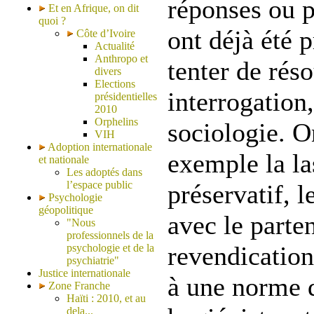
réponses ou p
Et en Afrique, on dit
quoi ?
ont déjà été 
Côte d’Ivoire
Actualité
Anthropo et
tenter de rés
divers
Elections
interrogatio
présidentielles
2010
Orphelins
sociologie. O
VIH
Adoption internationale
exemple la la
et nationale
Les adoptés dans
l’espace public
préservatif, l
Psychologie
géopolitique
avec le parten
"Nous
professionnels de la
revendication
psychologie et de la
psychiatrie"
Justice internationale
à une norme 
Zone Franche
Haïti : 2010, et au
dela...