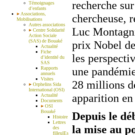
recherche sur
Témoignages
d’enfants
Associations,
chercheuse, 
Mobilisations
Autres associations
Luc Montagni
Centre Solidarité
Action Sociale
(SAS) de Bouaké
prix Nobel d
Actualité
Fiche
les perspectiv
d’identité du
SAS
une pandémie 
Rapports
annuels
Visites
28 millions d
Orphelins Sida
International (OSI)
apparition en
Actualité
Documents
OSI
Bouaké
Depuis le dé
Histoire
Lettres
la mise au p
des
filleulEs