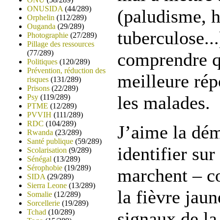
ONUSIDA
(44/289)
(paludisme, h
Orphelin
(112/289)
Ouganda
(29/289)
tuberculose..
Photographie
(27/289)
Pillage des ressources
(77/289)
comprendre qu
Politiques
(120/289)
Prévention, réduction des
meilleure rép
risques
(131/289)
Prisons
(22/289)
les malades.
Psy
(119/289)
PTME
(12/289)
PVVIH
(111/289)
RDC
(104/289)
J’aime la dém
Rwanda
(23/289)
Santé publique
(59/289)
identifier sur
Scolarisation
(9/289)
Sénégal
(13/289)
Sérophobie
(19/289)
marchent – c
SIDA
(29/289)
Sierra Leone
(13/289)
la fièvre jau
Somalie
(12/289)
Sorcellerie
(19/289)
Tchad
(10/289)
signaux de la