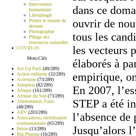
Intervention
dans ce doma
humanitaire
Librophagie
ouvrir de nou
Penser le monde de
demain
Photographie
tous les cand
Pillage des
ressources naturelles
les vecteurs p
COVID-19
Mots-Clés
élaborés à pa
Act Up Paris
(49/289)
empirique, on
Action militante
(32/289)
Activisme
(73/289)
Adoption
(82/289)
En 2007, l’es
Afrique
(161/289)
Afrique du Sud
(73/289)
STEP a été i
Alimentation, Faim
(48/289)
ARV
(203/289)
l’absence de 
Associations, mobilisation
communautaire
(65/289)
Jusqu’alors l’
Bénin
(13/289)
Big Pharma
(16/289)