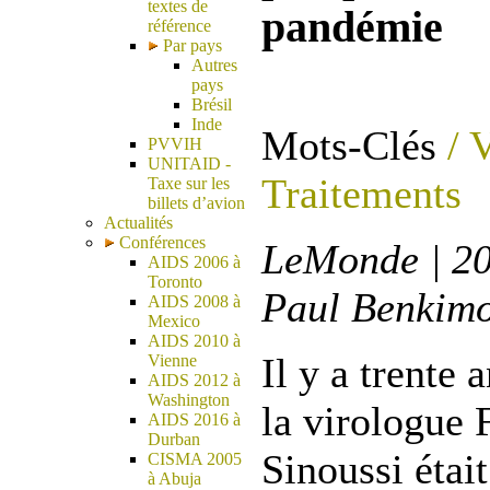
textes de
pandémie
référence
Par pays
Autres
pays
Brésil
Inde
Mots-Clés
/ 
PVVIH
UNITAID -
Traitements
Taxe sur les
billets d’avion
Actualités
Conférences
LeMonde | 20
AIDS 2006 à
Toronto
Paul Benkim
AIDS 2008 à
Mexico
AIDS 2010 à
Il y a trente 
Vienne
AIDS 2012 à
Washington
la virologue 
AIDS 2016 à
Durban
Sinoussi étai
CISMA 2005
à Abuja