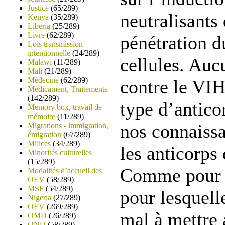
Justice
(65/289)
neutralisants
Kenya
(35/289)
Liberia
(25/289)
Livre
(62/289)
pénétration d
Lois transmission
intentionnelle
(24/289)
cellules. Auc
Malawi
(11/289)
Mali
(21/289)
Médecine
(62/289)
contre le
VI
Médicament, Traitements
(142/289)
type d’antico
Memory box, travail de
mémoire
(11/289)
nos connaissa
Migrations - immigration,
émigration
(67/289)
Milices
(34/289)
les anticorps
Minorités culturelles
(15/289)
Comme pour d
Modalités d’accueil des
OEV
(58/289)
MSF
(54/289)
pour lesquell
Nigeria
(27/289)
OEV
(269/289)
mal à mettre 
OMD
(26/289)
ONU
(58/289)