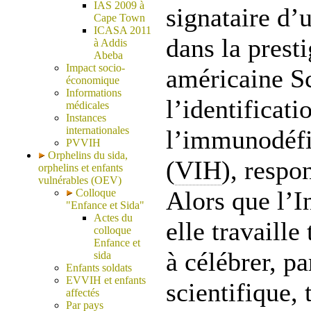
IAS 2009 à
signataire d’u
Cape Town
ICASA 2011
dans la prest
à Addis
Abeba
Impact socio-
américaine Sc
économique
Informations
l’identificati
médicales
Instances
internationales
l’immunodéfi
PVVIH
Orphelins du sida,
(
VIH
), respo
orphelins et enfants
vulnérables (OEV)
Alors que l’In
Colloque
"Enfance et Sida"
Actes du
elle travaille
colloque
Enfance et
à célébrer, p
sida
Enfants soldats
EVVIH et enfants
scientifique, 
affectés
Par pays