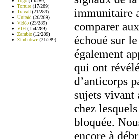
Togo
(15/289)
Torture
(17/289)
immunitaire a
Travail
(21/289)
Unitaid
(26/289)
comparer aux 
Vidéo
(23/289)
VIH
(154/289)
Zambie
(12/289)
échoué sur l
Zimbabwe
(21/289)
également ap
qui ont révél
d’anticorps p
sujets vivant
chez lesquels 
bloquée. No
encore à débr