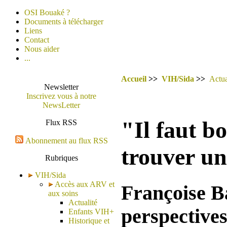
OSI Bouaké ?
Documents à télécharger
Liens
Contact
Nous aider
...
Accueil
>>
VIH/Sida
>>
Actua
Newsletter
Inscrivez vous à notre
NewsLetter
"Il faut b
Flux RSS
Abonnement au flux RSS
trouver un
Rubriques
VIH/Sida
Accès aux ARV et
Françoise B
aux soins
Actualité
perspectives
Enfants VIH+
Historique et