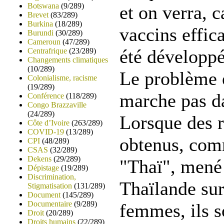
Botswana
(9/289)
et on verra, 
Brevet
(83/289)
Burkina
(18/289)
vaccins effic
Burundi
(30/289)
Cameroun
(47/289)
été développé
Centrafrique
(23/289)
Changements climatiques
(10/289)
Le problème e
Colonialisme, racisme
(19/289)
marche pas d
Conférence
(118/289)
Congo Brazzaville
(24/289)
Lorsque des r
Côte d’Ivoire
(263/289)
COVID-19
(13/289)
obtenus, com
CPI
(48/289)
CSAS
(32/289)
Dekens
(29/289)
"Thaï", mené 
Dépistage
(19/289)
Discrimination,
Thaïlande su
Stigmatisation
(131/289)
Document
(145/289)
Documentaire
(9/289)
femmes, ils s
Droit
(20/289)
Droits humains
(22/289)