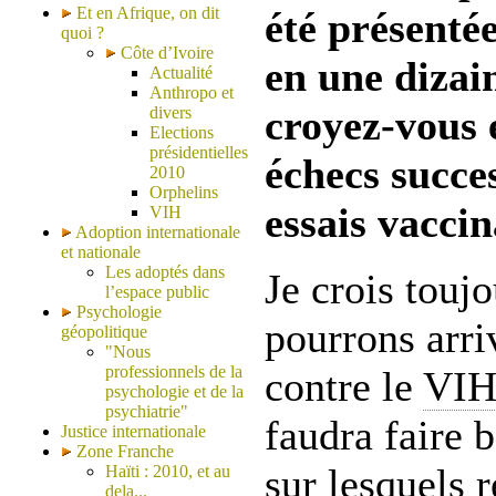
Et en Afrique, on dit
été présenté
quoi ?
Côte d’Ivoire
en une dizai
Actualité
Anthropo et
croyez-vous 
divers
Elections
présidentielles
échecs succe
2010
Orphelins
essais vacci
VIH
Adoption internationale
et nationale
Les adoptés dans
Je crois touj
l’espace public
Psychologie
pourrons arri
géopolitique
"Nous
professionnels de la
contre le
VI
psychologie et de la
psychiatrie"
faudra faire 
Justice internationale
Zone Franche
sur lesquels 
Haïti : 2010, et au
dela...