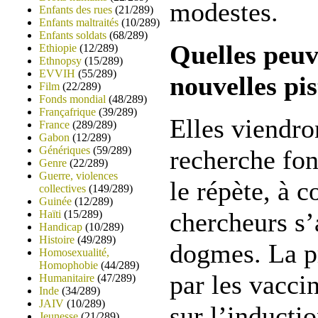
modestes.
Enfants des rues
(21/289)
Enfants maltraités
(10/289)
Enfants soldats
(68/289)
Quelles peuv
Ethiopie
(12/289)
Ethnopsy
(15/289)
EVVIH
(55/289)
nouvelles pis
Film
(22/289)
Fonds mondial
(48/289)
Françafrique
(39/289)
Elles viendro
France
(289/289)
Gabon
(12/289)
Génériques
(59/289)
recherche fo
Genre
(22/289)
Guerre, violences
le répète, à c
collectives
(149/289)
Guinée
(12/289)
chercheurs s’
Haïti
(15/289)
Handicap
(10/289)
Histoire
(49/289)
dogmes. La p
Homosexualité,
Homophobie
(44/289)
par les vacci
Humanitaire
(47/289)
Inde
(34/289)
JAIV
(10/289)
sur l’inducti
Jeunesse
(21/289)