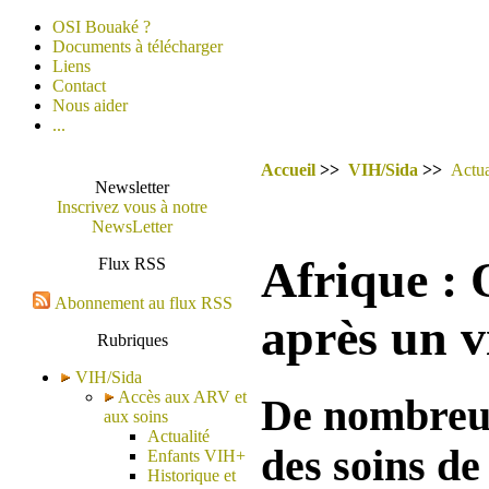
OSI Bouaké ?
Documents à télécharger
Liens
Contact
Nous aider
...
Accueil
>>
VIH/Sida
>>
Actua
Newsletter
Inscrivez vous à notre
NewsLetter
Afrique : 
Flux RSS
Abonnement au flux RSS
après un v
Rubriques
VIH/Sida
Accès aux ARV et
De nombreus
aux soins
Actualité
des soins de
Enfants VIH+
Historique et