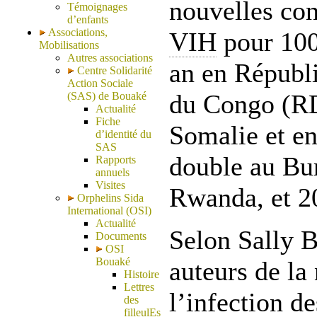
nouvelles co
Témoignages
d’enfants
Associations,
VIH
pour 100
Mobilisations
Autres associations
an en Républ
Centre Solidarité
Action Sociale
du Congo (RD
(SAS) de Bouaké
Actualité
Fiche
Somalie et en
d’identité du
SAS
double au Bur
Rapports
annuels
Visites
Rwanda, et 2
Orphelins Sida
International (OSI)
Actualité
Selon Sally B
Documents
OSI
Bouaké
auteurs de la
Histoire
Lettres
l’infection d
des
filleulEs