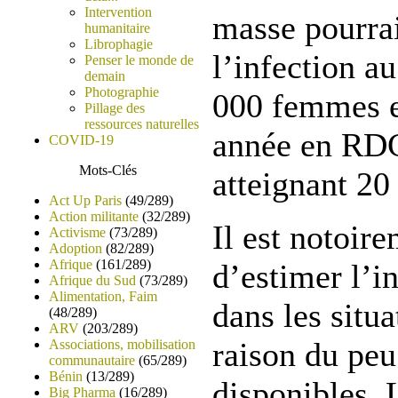
Intervention
masse pourrai
humanitaire
Librophagie
l’infection a
Penser le monde de
demain
Photographie
000 femmes et
Pillage des
ressources naturelles
année en RDC,
COVID-19
Mots-Clés
atteignant 2
Act Up Paris
(49/289)
Action militante
(32/289)
Il est notoire
Activisme
(73/289)
Adoption
(82/289)
Afrique
(161/289)
d’estimer l’i
Afrique du Sud
(73/289)
Alimentation, Faim
dans les situa
(48/289)
ARV
(203/289)
raison du pe
Associations, mobilisation
communautaire
(65/289)
Bénin
(13/289)
disponibles. 
Big Pharma
(16/289)