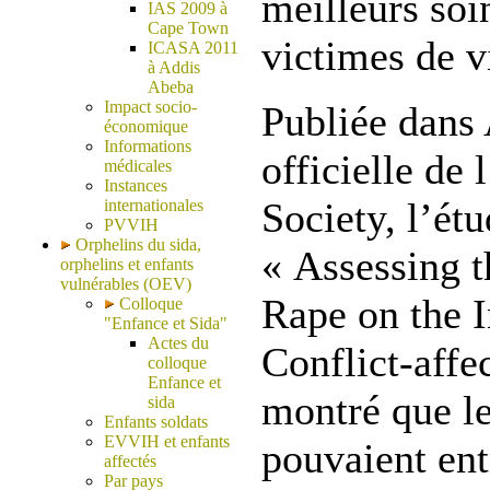
meilleurs soi
IAS 2009 à
Cape Town
victimes de v
ICASA 2011
à Addis
Abeba
Impact socio-
Publiée dans 
économique
Informations
officielle de
médicales
Instances
Society, l’étu
internationales
PVVIH
Orphelins du sida,
« Assessing 
orphelins et enfants
vulnérables (OEV)
Rape on the 
Colloque
"Enfance et Sida"
Actes du
Conflict-affe
colloque
Enfance et
montré que le
sida
Enfants soldats
EVVIH et enfants
pouvaient ent
affectés
Par pays