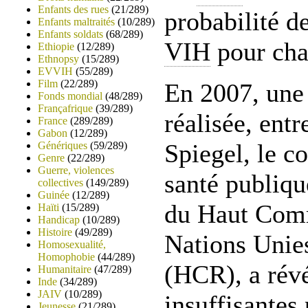
Enfants des rues
(21/289)
probabilité d
Enfants maltraités
(10/289)
Enfants soldats
(68/289)
VIH
pour cha
Ethiopie
(12/289)
Ethnopsy
(15/289)
EVVIH
(55/289)
Film
(22/289)
En 2007, une 
Fonds mondial
(48/289)
Françafrique
(39/289)
réalisée, entr
France
(289/289)
Gabon
(12/289)
Spiegel, le c
Génériques
(59/289)
Genre
(22/289)
Guerre, violences
santé publiqu
collectives
(149/289)
Guinée
(12/289)
du Haut Comm
Haïti
(15/289)
Handicap
(10/289)
Histoire
(49/289)
Nations Unies
Homosexualité,
Homophobie
(44/289)
(HCR), a rév
Humanitaire
(47/289)
Inde
(34/289)
JAIV
(10/289)
insuffisantes
Jeunesse
(21/289)