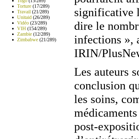
Togo
(15/289)
Torture
(17/289)
significative 
Travail
(21/289)
Unitaid
(26/289)
dire le nombr
Vidéo
(23/289)
VIH
(154/289)
Zambie
(12/289)
infections »,
Zimbabwe
(21/289)
IRIN/PlusNe
Les auteurs so
conclusion qu
les soins, co
médicaments 
post-expositi