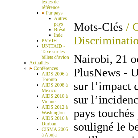
textes de
référence
Par pays
Autres
Mots-Clés
/ G
pays
Brésil
Inde
Discriminatio
PVVIH
UNITAID -
Taxe sur les
Nairobi, 21 o
billets d’avion
Actualités
Conférences
PlusNews - U
AIDS 2006 à
Toronto
sur l’impact 
AIDS 2008 à
Mexico
sur l’inciden
AIDS 2010 à
Vienne
AIDS 2012 à
pays touchés 
Washington
AIDS 2016 à
souligné le be
Durban
CISMA 2005
à Abuja