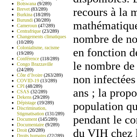
Botswana
(9/289)
recours à la 
Brevet
(83/289)
Burkina
(18/289)
Burundi
(30/289)
mathématique 
Cameroun
(47/289)
Centrafrique
(23/289)
nombre de nou
Changements climatiques
(10/289)
Colonialisme, racisme
en fonction d
(19/289)
Conférence
(118/289)
le nombre de 
Congo Brazzaville
(24/289)
Côte d’Ivoire
(263/289)
non infectées
COVID-19
(13/289)
CPI
(48/289)
ans ; la propo
CSAS
(32/289)
Dekens
(29/289)
population qu
Dépistage
(19/289)
Discrimination,
Stigmatisation
(131/289)
pendant le con
Document
(145/289)
Documentaire
(9/289)
du
VIH
chez l
Droit
(20/289)
Droits humains
(22/289)