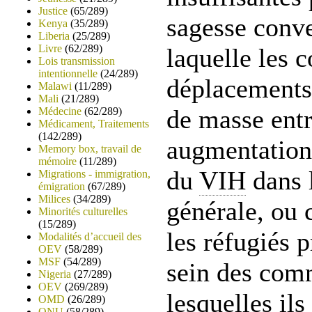
Justice
(65/289)
sagesse conve
Kenya
(35/289)
Liberia
(25/289)
Livre
(62/289)
laquelle les c
Lois transmission
intentionnelle
(24/289)
déplacements 
Malawi
(11/289)
Mali
(21/289)
de masse entr
Médecine
(62/289)
Médicament, Traitements
(142/289)
augmentation
Memory box, travail de
mémoire
(11/289)
du
VIH
dans 
Migrations - immigration,
émigration
(67/289)
Milices
(34/289)
générale, ou 
Minorités culturelles
(15/289)
les réfugiés 
Modalités d’accueil des
OEV
(58/289)
MSF
(54/289)
sein des com
Nigeria
(27/289)
OEV
(269/289)
lesquelles ils 
OMD
(26/289)
ONU
(58/289)