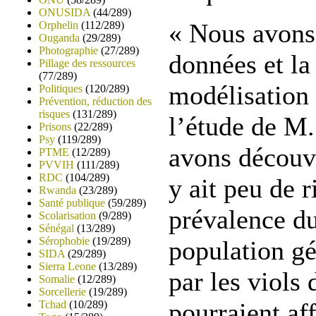
ONUSIDA
(44/289)
« Nous avons
Orphelin
(112/289)
Ouganda
(29/289)
Photographie
(27/289)
données et l
Pillage des ressources
(77/289)
modélisation
Politiques
(120/289)
Prévention, réduction des
risques
(131/289)
l’étude de M.
Prisons
(22/289)
Psy
(119/289)
avons découve
PTME
(12/289)
PVVIH
(111/289)
RDC
(104/289)
y ait peu de r
Rwanda
(23/289)
Santé publique
(59/289)
prévalence d
Scolarisation
(9/289)
Sénégal
(13/289)
Sérophobie
(19/289)
population gé
SIDA
(29/289)
Sierra Leone
(13/289)
par les viols 
Somalie
(12/289)
Sorcellerie
(19/289)
pourraient af
Tchad
(10/289)