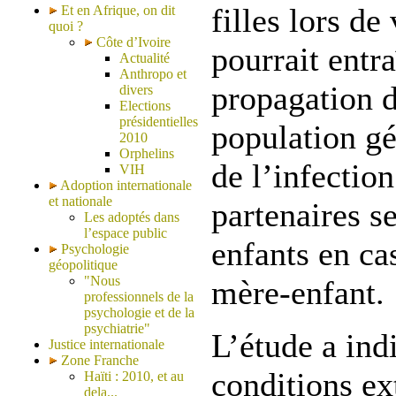
filles lors de
Et en Afrique, on dit
quoi ?
Côte d’Ivoire
pourrait entr
Actualité
Anthropo et
propagation 
divers
Elections
présidentielles
population gé
2010
Orphelins
de l’infection
VIH
Adoption internationale
et nationale
partenaires s
Les adoptés dans
l’espace public
enfants en ca
Psychologie
géopolitique
"Nous
mère-enfant.
professionnels de la
psychologie et de la
psychiatrie"
L’étude a ind
Justice internationale
Zone Franche
conditions ex
Haïti : 2010, et au
dela...