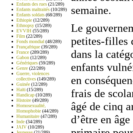
Enfants des rues
(21/289)
semaine.
Enfants maltraités
(10/289)
Enfants soldats
(68/289)
Ethiopie
(12/289)
Le gouvernem
Ethnopsy
(15/289)
EVVIH
(55/289)
Film
(22/289)
petites-fille
Fonds mondial
(48/289)
Françafrique
(39/289)
dans la catég
France
(289/289)
Gabon
(12/289)
Génériques
(59/289)
enfants vulné
Genre
(22/289)
Guerre, violences
en conséquenc
collectives
(149/289)
Guinée
(12/289)
Haïti
(15/289)
frais de scolar
Handicap
(10/289)
Histoire
(49/289)
âgé de cinq a
Homosexualité,
Homophobie
(44/289)
d’être en âge 
Humanitaire
(47/289)
Inde
(34/289)
JAIV
(10/289)
primaire pour
Jeunesse
(21/289)