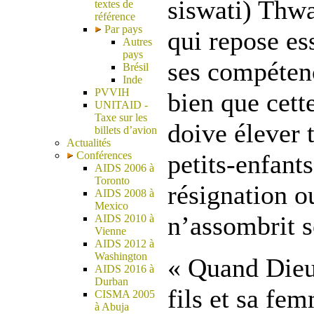
siswati) Thw
textes de
référence
Par pays
qui repose es
Autres
pays
ses compétenc
Brésil
Inde
PVVIH
bien que cett
UNITAID -
Taxe sur les
doive élever t
billets d’avion
Actualités
Conférences
petits-enfant
AIDS 2006 à
Toronto
résignation o
AIDS 2008 à
Mexico
n’assombrit s
AIDS 2010 à
Vienne
AIDS 2012 à
Washington
« Quand Die
AIDS 2016 à
Durban
fils et sa fe
CISMA 2005
à Abuja