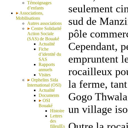
Témoignages
seulement ci
d’enfants
Associations,
sud de Manzin
Mobilisations
Autres associations
Centre Solidarité
pôle commerc
Action Sociale
(SAS) de Bouaké
Cependant, pe
Actualité
Fiche
d’identité du
empruntent l
SAS
Rapports
rocailleux po
annuels
Visites
Orphelins Sida
la ferme, tant
International (OSI)
Actualité
Gogo Thwala 
Documents
OSI
Bouaké
un village iso
Histoire
Lettres
des
Outre la roca
filleulEs