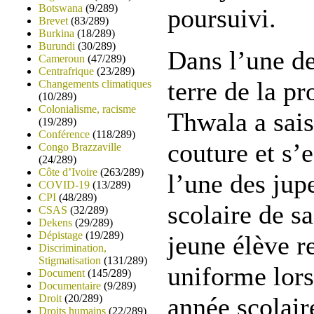
Botswana
(9/289)
poursuivi.
Brevet
(83/289)
Burkina
(18/289)
Burundi
(30/289)
Dans l’une de
Cameroun
(47/289)
Centrafrique
(23/289)
terre de la p
Changements climatiques
(10/289)
Colonialisme, racisme
Thwala a sais
(19/289)
Conférence
(118/289)
couture et s’e
Congo Brazzaville
(24/289)
Côte d’Ivoire
(263/289)
l’une des jup
COVID-19
(13/289)
CPI
(48/289)
scolaire de sa
CSAS
(32/289)
Dekens
(29/289)
Dépistage
(19/289)
jeune élève r
Discrimination,
Stigmatisation
(131/289)
uniforme lors
Document
(145/289)
Documentaire
(9/289)
Droit
(20/289)
année scolair
Droits humains
(22/289)