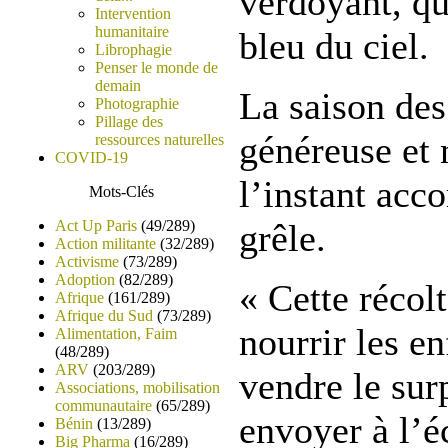
verdoyant, qui
Intervention
humanitaire
bleu du ciel.
Librophagie
Penser le monde de
demain
La saison des
Photographie
Pillage des
généreuse et 
ressources naturelles
COVID-19
l’instant ac
Mots-Clés
Act Up Paris
(49/289)
grêle.
Action militante
(32/289)
Activisme
(73/289)
Adoption
(82/289)
« Cette récol
Afrique
(161/289)
Afrique du Sud
(73/289)
nourrir les en
Alimentation, Faim
(48/289)
ARV
(203/289)
vendre le surp
Associations, mobilisation
communautaire
(65/289)
envoyer à l’éc
Bénin
(13/289)
Big Pharma
(16/289)