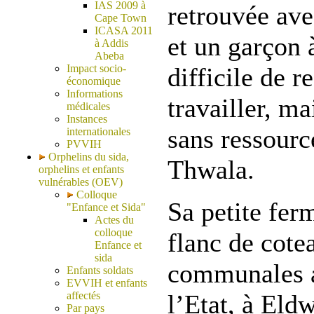
IAS 2009 à
retrouvée ave
Cape Town
ICASA 2011
et un garçon 
à Addis
Abeba
Impact socio-
difficile de 
économique
Informations
travailler, ma
médicales
Instances
sans ressourc
internationales
PVVIH
Orphelins du sida,
Thwala.
orphelins et enfants
vulnérables (OEV)
Colloque
Sa petite fer
"Enfance et Sida"
Actes du
colloque
flanc de cotea
Enfance et
sida
communales a
Enfants soldats
EVVIH et enfants
affectés
l’Etat, à Eldw
Par pays