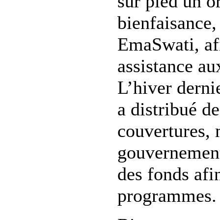
sur pied un 
bienfaisance,
EmaSwati, afi
assistance au
L’hiver derni
a distribué d
couvertures, 
gouvernement
des fonds afi
programmes.