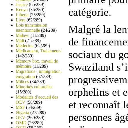
Justice
(65/289)
catégorie.
Kenya
(35/289)
Liberia
(25/289)
Livre
(62/289)
Lois transmission
Malgré la len
intentionnelle
(24/289)
Malawi
(11/289)
de financemen
Mali
(21/289)
Médecine
(62/289)
Médicament, Traitements
sociaux du g
(142/289)
Memory box, travail de
Swaziland s’i
mémoire
(11/289)
Migrations - immigration,
progressiveme
émigration
(67/289)
Milices
(34/289)
Minorités culturelles
orphelins et 
(15/289)
Modalités d’accueil des
et reconnaît 
OEV
(58/289)
MSF
(54/289)
Nigeria
(27/289)
personnes âgé
OEV
(269/289)
OMD
(26/289)
ONU
(58/289)