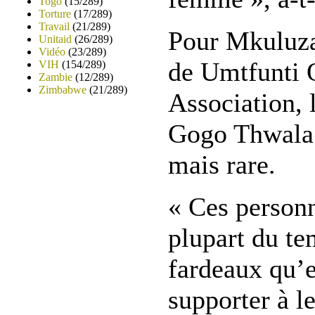
Togo
(15/289)
Torture
(17/289)
Travail
(21/289)
Pour Mkuluza
Unitaid
(26/289)
Vidéo
(23/289)
de Umtfunti 
VIH
(154/289)
Zambie
(12/289)
Zimbabwe
(21/289)
Association,
Gogo Thwala 
mais rare.
« Ces personn
plupart du te
fardeaux qu’e
supporter à le