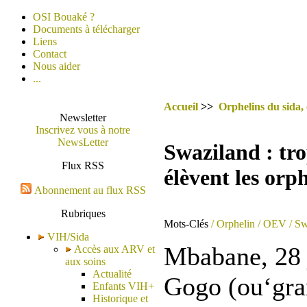
OSI Bouaké ?
Documents à télécharger
Liens
Contact
Nous aider
...
Accueil
>>
Orphelins du sida,
Newsletter
Inscrivez vous à notre
NewsLetter
Swaziland : tro
Flux RSS
élèvent les orp
Abonnement au flux RSS
Rubriques
Mots-Clés
/ Orphelin
/ OEV
/ Sw
VIH/Sida
Mbabane, 28 
Accès aux ARV et
aux soins
Actualité
Gogo (ou‘gra
Enfants VIH+
Historique et