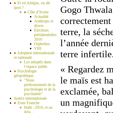
Et en Afrique, on dit
Gogo Thwala 
quoi ?
Côte d’Ivoire
Actualité
correctement 
Anthropo et
divers
terre, la séch
Elections
présidentielles
2010
l’année derni
Orphelins
VIH
terre infertile
Adoption internationale
et nationale
Les adoptés dans
« Regardez 
l’espace public
Psychologie
géopolitique
le maïs est ha
"Nous
professionnels de la
exclamée, bal
psychologie et de la
psychiatrie"
Justice internationale
un magnifiqu
Zone Franche
Haïti : 2010, et au
dela...