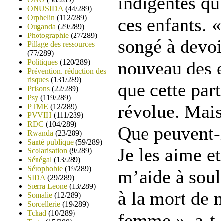
indigentes qu
ONUSIDA
(44/289)
Orphelin
(112/289)
ces enfants. 
Ouganda
(29/289)
Photographie
(27/289)
songé à devoi
Pillage des ressources
(77/289)
Politiques
(120/289)
nouveau des e
Prévention, réduction des
risques
(131/289)
que cette part
Prisons
(22/289)
Psy
(119/289)
révolue. Mais
PTME
(12/289)
PVVIH
(111/289)
RDC
(104/289)
Que peuvent-i
Rwanda
(23/289)
Santé publique
(59/289)
Je les aime e
Scolarisation
(9/289)
Sénégal
(13/289)
Sérophobie
(19/289)
m’aide à soul
SIDA
(29/289)
Sierra Leone
(13/289)
à la mort de 
Somalie
(12/289)
Sorcellerie
(19/289)
Tchad
(10/289)
femme », a-t-e