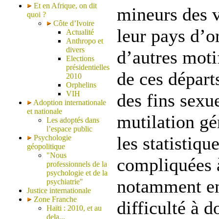
Et en Afrique, on dit
mineurs des v
quoi ?
Côte d’Ivoire
leur pays d’o
Actualité
Anthropo et
divers
d’autres motif
Elections
présidentielles
de ces départs
2010
Orphelins
VIH
des fins sexue
Adoption internationale
et nationale
mutilation gén
Les adoptés dans
l’espace public
les statistiqu
Psychologie
géopolitique
"Nous
compliquées à
professionnels de la
psychologie et de la
notamment en
psychiatrie"
Justice internationale
Zone Franche
difficulté à 
Haïti : 2010, et au
dela...