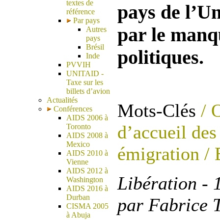
textes de
pays de l’U
référence
Par pays
par le manq
Autres
pays
Brésil
politiques.
Inde
PVVIH
UNITAID -
Taxe sur les
billets d’avion
Actualités
Mots-Clés
/ 
Conférences
AIDS 2006 à
d’accueil de
Toronto
AIDS 2008 à
Mexico
émigration
/ 
AIDS 2010 à
Vienne
AIDS 2012 à
Libération - 
Washington
AIDS 2016 à
Durban
par Fabrice T
CISMA 2005
à Abuja