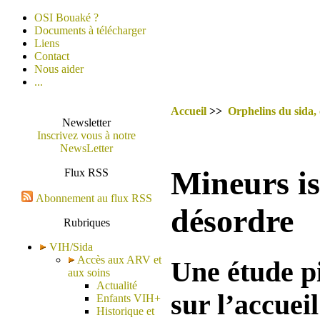
OSI Bouaké ?
Documents à télécharger
Liens
Contact
Nous aider
...
Accueil
>>
Orphelins du sida,
Newsletter
Inscrivez vous à notre
NewsLetter
Mineurs is
Flux RSS
Abonnement au flux RSS
désordre
Rubriques
VIH/Sida
Accès aux ARV et
Une étude pi
aux soins
Actualité
sur l’accuei
Enfants VIH+
Historique et