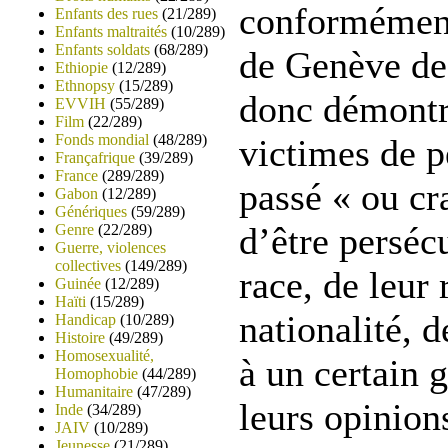
conformément
Enfants des rues
(21/289)
Enfants maltraités
(10/289)
Enfants soldats
(68/289)
de Genève de 
Ethiopie
(12/289)
Ethnopsy
(15/289)
donc démontre
EVVIH
(55/289)
Film
(22/289)
Fonds mondial
(48/289)
victimes de p
Françafrique
(39/289)
France
(289/289)
passé « ou cr
Gabon
(12/289)
Génériques
(59/289)
d’être persécu
Genre
(22/289)
Guerre, violences
collectives
(149/289)
race, de leur 
Guinée
(12/289)
Haïti
(15/289)
nationalité, 
Handicap
(10/289)
Histoire
(49/289)
Homosexualité,
à un certain 
Homophobie
(44/289)
Humanitaire
(47/289)
leurs opinions
Inde
(34/289)
JAIV
(10/289)
Jeunesse
(21/289)