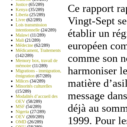
Justice
(65/289)
Ce rapport ra
Kenya
(35/289)
Liberia
(25/289)
Vingt-Sept se
Livre
(62/289)
Lois transmission
établir un ré
intentionnelle
(24/289)
Malawi
(11/289)
Mali
(21/289)
européen com
Médecine
(62/289)
Médicament, Traitements
comme son no
(142/289)
Memory box, travail de
mémoire
(11/289)
harmoniser le
Migrations - immigration,
émigration
(67/289)
matière d’asi
Milices
(34/289)
Minorités culturelles
(15/289)
message dans
Modalités d’accueil des
OEV
(58/289)
déjà au somm
MSF
(54/289)
Nigeria
(27/289)
OEV
(269/289)
1999. Pour le
OMD
(26/289)
ONU
(58/289)