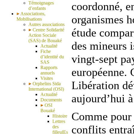
coordonné, en
Témoignages
d’enfants
Associations,
organismes h
Mobilisations
Autres associations
étude compara
Centre Solidarité
Action Sociale
(SAS) de Bouaké
des mineurs i
Actualité
Fiche
vingt-sept pa
d’identité du
SAS
Rapports
européenne. C
annuels
Visites
Libération dé
Orphelins Sida
International (OSI)
Actualité
aujourd’hui à
Documents
OSI
Bouaké
Comme pour l
Histoire
Lettres
conflits entra
des
filleulEs