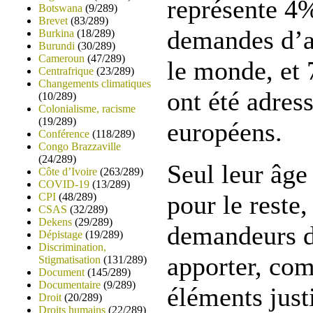
représente 4
Botswana
(9/289)
Brevet
(83/289)
demandes d’a
Burkina
(18/289)
Burundi
(30/289)
Cameroun
(47/289)
le monde, et 
Centrafrique
(23/289)
Changements climatiques
ont été adres
(10/289)
Colonialisme, racisme
(19/289)
européens.
Conférence
(118/289)
Congo Brazzaville
(24/289)
Seul leur âge 
Côte d’Ivoire
(263/289)
COVID-19
(13/289)
pour le reste,
CPI
(48/289)
CSAS
(32/289)
Dekens
(29/289)
demandeurs d
Dépistage
(19/289)
Discrimination,
apporter, com
Stigmatisation
(131/289)
Document
(145/289)
Documentaire
(9/289)
éléments justi
Droit
(20/289)
Droits humains
(22/289)