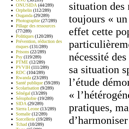
situation des
ONUSIDA
(44/289)
Orphelin
(112/289)
toujours « un 
Ouganda
(29/289)
Photographie
(27/289)
Pillage des ressources
effet cette po
(77/289)
Politiques
(120/289)
particulièrem
Prévention, réduction des
risques
(131/289)
Prisons
(22/289)
nécessité des
Psy
(119/289)
PTME
(12/289)
sa situation s
PVVIH
(111/289)
RDC
(104/289)
Rwanda
(23/289)
l’étude démo
Santé publique
(59/289)
Scolarisation
(9/289)
« l’hétérogéné
Sénégal
(13/289)
Sérophobie
(19/289)
SIDA
(29/289)
pratiques, ma
Sierra Leone
(13/289)
Somalie
(12/289)
d’harmoniser
Sorcellerie
(19/289)
Tchad
(10/289)