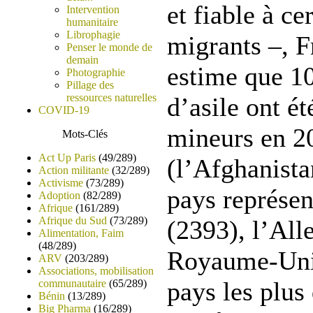
et fiable à ce
Intervention
humanitaire
Librophagie
migrants –, F
Penser le monde de
demain
estime que 1
Photographie
Pillage des
ressources naturelles
d’asile ont é
COVID-19
mineurs en 20
Mots-Clés
Act Up Paris
(49/289)
(l’Afghanista
Action militante
(32/289)
Activisme
(73/289)
pays représen
Adoption
(82/289)
Afrique
(161/289)
Afrique du Sud
(73/289)
(2393), l’All
Alimentation, Faim
(48/289)
Royaume-Uni 
ARV
(203/289)
Associations, mobilisation
pays les plus
communautaire
(65/289)
Bénin
(13/289)
Big Pharma
(16/289)