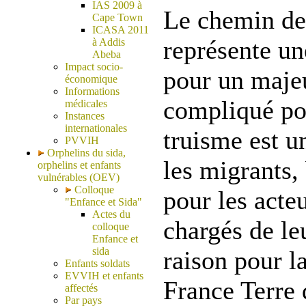
IAS 2009 à
Le chemin de
Cape Town
ICASA 2011
représente u
à Addis
Abeba
Impact socio-
pour un majeu
économique
Informations
compliqué po
médicales
Instances
internationales
truisme est u
PVVIH
Orphelins du sida,
les migrants,
orphelins et enfants
vulnérables (OEV)
Colloque
pour les acteu
"Enfance et Sida"
Actes du
chargés de leu
colloque
Enfance et
sida
raison pour l
Enfants soldats
EVVIH et enfants
France Terre 
affectés
Par pays