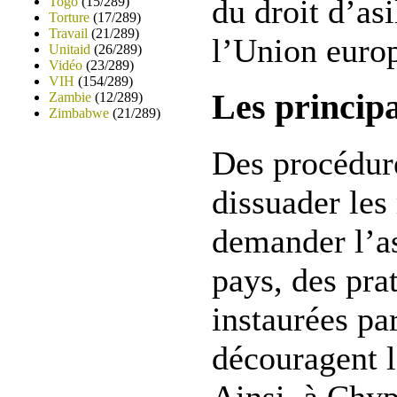
du droit d’asi
Togo
(15/289)
Torture
(17/289)
Travail
(21/289)
l’Union euro
Unitaid
(26/289)
Vidéo
(23/289)
VIH
(154/289)
Les princip
Zambie
(12/289)
Zimbabwe
(21/289)
Des procédur
dissuader les
demander l’as
pays, des pra
instaurées par
découragent l