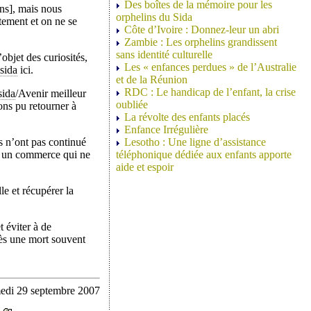
Des boîtes de la mémoire pour les
ns], mais nous
orphelins du Sida
êtement et on ne se
Côte d’Ivoire : Donnez-leur un abri
Zambie : Les orphelins grandissent
sans identité culturelle
bjet des curiosités,
Les « enfances perdues » de l’Australie
sida
ici.
et de la Réunion
RDC : Le handicap de l’enfant, la crise
sida
/Avenir meilleur
oubliée
ns pu retourner à
La révolte des enfants placés
Enfance Irrégulière
és n’ont pas continué
Lesotho : Une ligne d’assistance
nt un commerce qui ne
téléphonique dédiée aux enfants apporte
aide et espoir
e et récupérer la
t éviter à de
rès une mort souvent
medi 29 septembre 2007