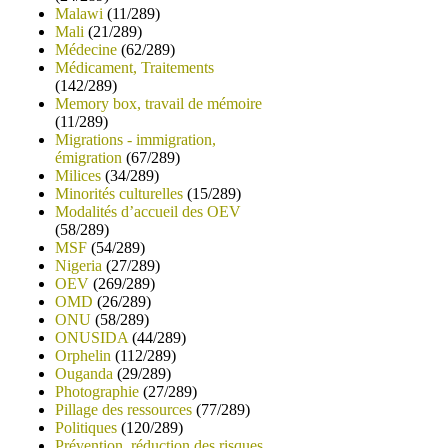
Malawi
(11/289)
Mali
(21/289)
Médecine
(62/289)
Médicament, Traitements
(142/289)
Memory box, travail de mémoire
(11/289)
Migrations - immigration,
émigration
(67/289)
Milices
(34/289)
Minorités culturelles
(15/289)
Modalités d’accueil des OEV
(58/289)
MSF
(54/289)
Nigeria
(27/289)
OEV
(269/289)
OMD
(26/289)
ONU
(58/289)
ONUSIDA
(44/289)
Orphelin
(112/289)
Ouganda
(29/289)
Photographie
(27/289)
Pillage des ressources
(77/289)
Politiques
(120/289)
Prévention, réduction des risques