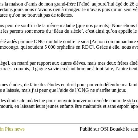
s la maison d’amis de mon grand-frère [l’aîné, aujourd’hui âgé de 26 a
 certains jours nous n’avions rien à manger. Je n’avais plus qu’un seul v
arce qu’on ne trouvait pas de toilettes.
peur de souffrir de la même maladie [que nos parents]. Nous étions l’o
t les parents sont morts du ‘fléau du siècle’, c’est ainsi qu’on appelle le
t été aidés par une ONG qui lutte contre le
sida
[Action communautaire
mocongo, qui soutient 5 000 orphelins en RDC]. Grâce à elle, nous avo
lège], en retard par rapport aux autres élèves, mais mes deux frères aîn
 eux est commis, il gagne sa vie en étant homme à tout faire, l’autre tie
mes études, de faire des études en droit pour pouvoir défendre ma famill
 a laissée, mais j’ai peur que l’aide de l’ONG ne s’arrête un jour.
e des études de médecine pour pouvoir trouver un remède contre le
sida
e
urir, en laissant leurs jeunes enfants être maltraités et sans espoir, ap
rin Plus news
Publié sur OSI Bouaké le sa