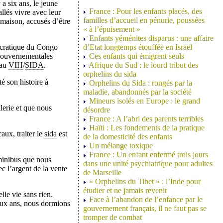
a six ans, le jeune
France : Pour les enfants placés, des
allés vivre avec leur
familles d’accueil en pénurie, poussées
 maison, accusés d’être
« à l’épuisement »
Enfants yéménites disparus : une affaire
cratique du Congo
d’Etat longtemps étouffée en Israël
 gouvernementales
Ces enfants qui émigrent seuls
 au
VIH
/
SIDA
.
Afrique du Sud : le lourd tribut des
orphelins du sida
é son histoire à
Orphelins du Sida : rongés par la
maladie, abandonnés par la société
Mineurs isolés en Europe : le grand
lerie et que nous
désordre
France : A l’abri des parents terribles
Haïti : Les fondements de la pratique
aux, traiter le
sida
est
de la domesticité des enfants
Un mélange toxique
France : Un enfant enfermé trois jours
 minibus que nous
dans une unité psychiatrique pour adultes
c l’argent de la vente
de Marseille
« Orphelins du Tibet » : l’Inde pour
étudier et ne jamais revenir
le vie sans rien.
Face à l’abandon de l’enfance par le
eux ans, nous dormions
gouvernement français, il ne faut pas se
tromper de combat