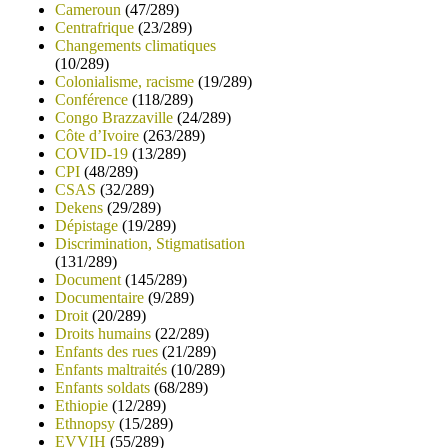
Cameroun
(47/289)
Centrafrique
(23/289)
Changements climatiques
(10/289)
Colonialisme, racisme
(19/289)
Conférence
(118/289)
Congo Brazzaville
(24/289)
Côte d’Ivoire
(263/289)
COVID-19
(13/289)
CPI
(48/289)
CSAS
(32/289)
Dekens
(29/289)
Dépistage
(19/289)
Discrimination, Stigmatisation
(131/289)
Document
(145/289)
Documentaire
(9/289)
Droit
(20/289)
Droits humains
(22/289)
Enfants des rues
(21/289)
Enfants maltraités
(10/289)
Enfants soldats
(68/289)
Ethiopie
(12/289)
Ethnopsy
(15/289)
EVVIH
(55/289)