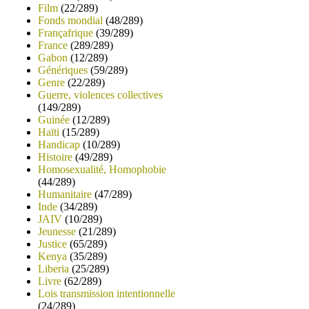
Film
(22/289)
Fonds mondial
(48/289)
Françafrique
(39/289)
France
(289/289)
Gabon
(12/289)
Génériques
(59/289)
Genre
(22/289)
Guerre, violences collectives
(149/289)
Guinée
(12/289)
Haïti
(15/289)
Handicap
(10/289)
Histoire
(49/289)
Homosexualité, Homophobie
(44/289)
Humanitaire
(47/289)
Inde
(34/289)
JAIV
(10/289)
Jeunesse
(21/289)
Justice
(65/289)
Kenya
(35/289)
Liberia
(25/289)
Livre
(62/289)
Lois transmission intentionnelle
(24/289)