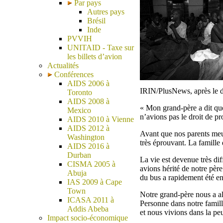
Par pays
Autres pays
Brésil
Inde
PVVIH
UNITAID - Taxe sur
les billets d’avion
Actualités
Conférences
AIDS 2006 à
IRIN/PlusNews, après le d
Toronto
AIDS 2008 à
« Mon grand-père a dit que
Mexico
n’avions pas le droit de pr
AIDS 2010 à Vienne
AIDS 2012 à
Avant que nos parents meur
Washington
très éprouvant. La famill
AIDS 2016 à
Durban
La vie est devenue très di
CISMA 2005 à
avions hérité de notre pèr
Abuja
du bus a rapidement été en 
IAS 2009 à Cape
Town
Notre grand-père nous a al
ICASA 2011 à
Personne dans notre famil
Addis Abeba
et nous vivions dans la peu
Impact socio-économique