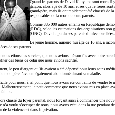
Quand les parents de David Kanyama sont morts il y 
garçon, alors âgé de 10 ans, et ses quatre frères sont 
grand-père, mais ils ont rapidement été chassés de la
responsables de la mort de leurs parents.
Comme 335 000 autres enfants en République démo
(RDC), selon les estimations des organisations non
(ONG), David a perdu ses parents d’infections liées
Le jeune homme, aujourd’hui âgé de 16 ans, a racont
écès de ses parents.
 nous étions des sorciers, que nous avions tué son fils avec notre sorcel
ofiter des biens de celui que nous avions sacrifié.
ent, le peu d’argent qu’ils avaient a été dépensé pour leurs soins médic
e de mon père l’avaient également abandonné durant sa maladie.
fficile pour nous, à tel point que nous avons été contraints de vendre le
e. Malheureusement, le petit commerce que nous avions mis en place ave
faillite.
ors chassé du foyer parental, nous forçant ainsi à commencer une nouvel
le n’a voulu s’occuper de nous, nous avons vécu dans la rue pendant d
r de la violence et dans la privation.