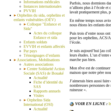
Informations médicales
Parfois, nous dormions dan
Instances internationales
n’allions plus à l’école et
PVVIH
lavait pratiquement plus, p
Orphelins du sida, orphelins et
enfants vulnérables (OEV)
En même temps nous avions 
Colloque "Enfance et
nous étions les enfants don
Sida"
Actes du colloque
Puis trois d’entre nous on
Enfance et sida
pour les orphelins, ACS/A
Enfants soldats
l’école.
EVVIH et enfants affectés
Je suis aujourd’hui [au col
Par pays
leurs études. L’un d’entre
Témoignages d’enfants
marche pas bien.
Associations, Mobilisations
Autres associations
Mon rêve est de continuer 
Centre Solidarité Action
maison que notre père nous
Sociale (SAS) de Bouaké
Actualité
J’aimerais bien aussi fair
Fiche d’identité du
nombreuses personnes de mo
SAS
ruineuse ».
Rapports annuels
Visites
Orphelins Sida
VOIR EN LIGNE :
I
International (OSI)
Actualité