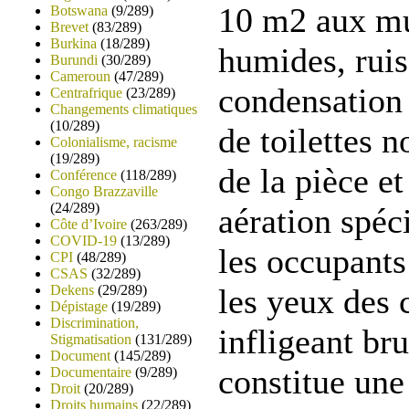
10 m2 aux mu
Botswana
(9/289)
Brevet
(83/289)
Burkina
(18/289)
humides, ruis
Burundi
(30/289)
Cameroun
(47/289)
condensation 
Centrafrique
(23/289)
Changements climatiques
(10/289)
de toilettes n
Colonialisme, racisme
(19/289)
de la pièce e
Conférence
(118/289)
Congo Brazzaville
(24/289)
aération spéc
Côte d’Ivoire
(263/289)
COVID-19
(13/289)
les occupants 
CPI
(48/289)
CSAS
(32/289)
Dekens
(29/289)
les yeux des 
Dépistage
(19/289)
Discrimination,
infligeant bru
Stigmatisation
(131/289)
Document
(145/289)
constitue une
Documentaire
(9/289)
Droit
(20/289)
Droits humains
(22/289)