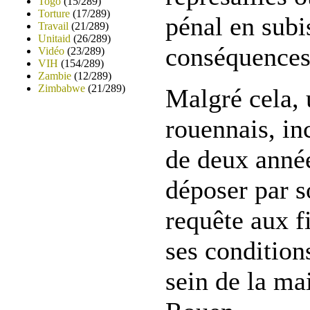
Togo
(15/289)
Torture
(17/289)
pénal en subi
Travail
(21/289)
Unitaid
(26/289)
conséquences
Vidéo
(23/289)
VIH
(154/289)
Zambie
(12/289)
Zimbabwe
(21/289)
Malgré cela, 
rouennais, in
de deux année
déposer par s
requête aux f
ses condition
sein de la ma