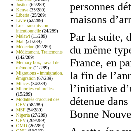
personnes dét
Justice
(65/289)
Kenya
(35/289)
Liberia
(25/289)
maisons d’arr
Livre
(62/289)
Lois transmission
intentionnelle
(24/289)
Par la suite,
Malawi
(11/289)
Mali
(21/289)
du même type 
Médecine
(62/289)
Médicament, Traitements
(142/289)
France, en pa
Memory box, travail de
mémoire
(11/289)
la fin de l’an
Migrations - immigration,
émigration
(67/289)
Milices
(34/289)
l’initiative 
Minorités culturelles
(15/289)
détenue dans 
Modalités d’accueil des
OEV
(58/289)
MSF
(54/289)
Bonne Nouvel
Nigeria
(27/289)
OEV
(269/289)
OMD
(26/289)
ONU
(58/289)