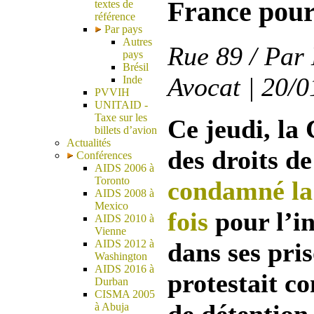
France pour
textes de
référence
Par pays
Autres
Rue 89 / Par 
pays
Brésil
Avocat | 20/0
Inde
PVVIH
UNITAID -
Taxe sur les
Ce jeudi, la
billets d’avion
Actualités
des droits d
Conférences
AIDS 2006 à
Toronto
condamné la
AIDS 2008 à
Mexico
fois
pour l’in
AIDS 2010 à
Vienne
AIDS 2012 à
dans ses pri
Washington
AIDS 2016 à
protestait co
Durban
CISMA 2005
à Abuja