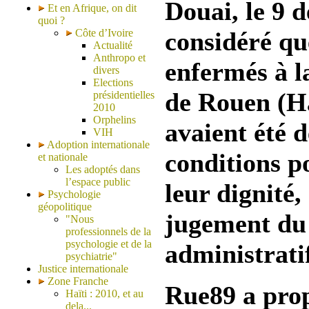
Douai, le 9 
Et en Afrique, on dit
quoi ?
Côte d’Ivoire
considéré qu
Actualité
Anthropo et
enfermés à l
divers
Elections
de Rouen (H
présidentielles
2010
Orphelins
avaient été 
VIH
Adoption internationale
conditions po
et nationale
Les adoptés dans
l’espace public
leur dignité
Psychologie
géopolitique
jugement du
"Nous
professionnels de la
psychologie et de la
administrati
psychiatrie"
Justice internationale
Zone Franche
Rue89 a pro
Haïti : 2010, et au
dela...