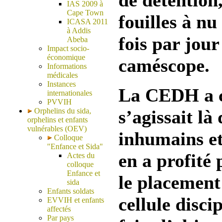
de détention,
IAS 2009 à
Cape Town
fouilles à nu
ICASA 2011
à Addis
fois par jour
Abeba
Impact socio-
économique
caméscope.
Informations
médicales
Instances
La CEDH a c
internationales
PVVIH
Orphelins du sida,
s’agissait là
orphelins et enfants
vulnérables (OEV)
inhumains et
Colloque
"Enfance et Sida"
en a profité 
Actes du
colloque
Enfance et
le placement
sida
Enfants soldats
cellule disci
EVVIH et enfants
affectés
Par pays