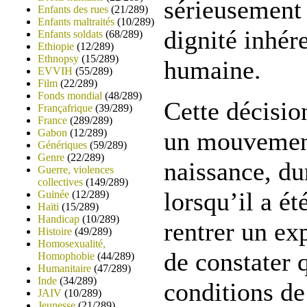
sérieusement 
Enfants des rues
(21/289)
Enfants maltraités
(10/289)
dignité inhér
Enfants soldats
(68/289)
Ethiopie
(12/289)
Ethnopsy
(15/289)
humaine.
EVVIH
(55/289)
Film
(22/289)
Fonds mondial
(48/289)
Cette décisio
Françafrique
(39/289)
France
(289/289)
Gabon
(12/289)
un mouvement
Génériques
(59/289)
Genre
(22/289)
naissance, du
Guerre, violences
collectives
(149/289)
lorsqu’il a ét
Guinée
(12/289)
Haïti
(15/289)
Handicap
(10/289)
rentrer un ex
Histoire
(49/289)
Homosexualité,
de constater q
Homophobie
(44/289)
Humanitaire
(47/289)
Inde
(34/289)
conditions de
JAIV
(10/289)
Jeunesse
(21/289)