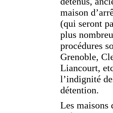
détenus, anci
maison d’arr
(qui seront p
plus nombreu
procédures so
Grenoble, Cl
Liancourt, et
l’indignité d
détention.
Les maisons d