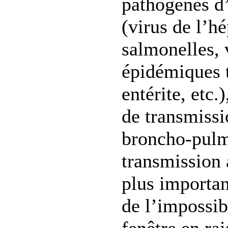
pathogènes d’
(virus de l’hé
salmonelles, 
épidémiques t
entérite, etc.
de transmiss
broncho-pulm
transmission 
plus important
de l’impossibi
fenêtre en rai