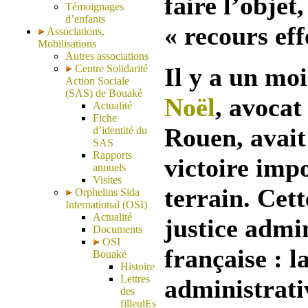
faire l’objet
Témoignages
d’enfants
« recours eff
Associations,
Mobilisations
Autres associations
Centre Solidarité
Il y a un mo
Action Sociale
(SAS) de Bouaké
Noël
, avocat
Actualité
Fiche
Rouen, avai
d’identité du
SAS
Rapports
victoire imp
annuels
Visites
terrain. Cett
Orphelins Sida
International (OSI)
Actualité
justice admi
Documents
OSI
française : l
Bouaké
Histoire
Lettres
administrati
des
filleulEs