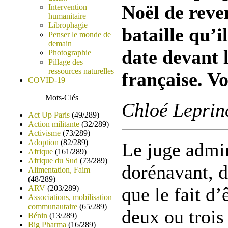
Noël de reven
Intervention
humanitaire
Librophagie
bataille qu’
Penser le monde de
demain
date devant l
Photographie
Pillage des
ressources naturelles
française. Vo
COVID-19
Mots-Clés
Chloé Leprin
Act Up Paris
(49/289)
Action militante
(32/289)
Activisme
(73/289)
Adoption
(82/289)
Le juge admin
Afrique
(161/289)
Afrique du Sud
(73/289)
dorénavant, d
Alimentation, Faim
(48/289)
ARV
(203/289)
que le fait d’
Associations, mobilisation
communautaire
(65/289)
deux ou trois
Bénin
(13/289)
Big Pharma
(16/289)