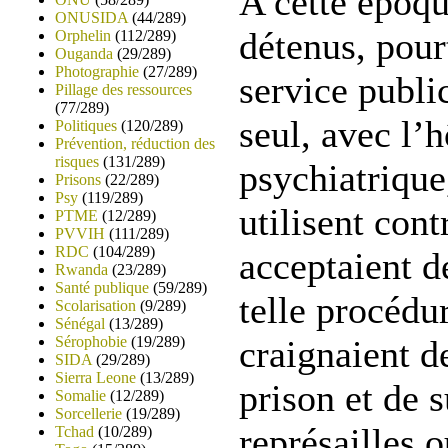
A cette époque
ONUSIDA
(44/289)
détenus, pour
Orphelin
(112/289)
Ouganda
(29/289)
Photographie
(27/289)
service public
Pillage des ressources
(77/289)
seul, avec l’h
Politiques
(120/289)
Prévention, réduction des
risques
(131/289)
psychiatrique
Prisons
(22/289)
Psy
(119/289)
utilisent cont
PTME
(12/289)
PVVIH
(111/289)
RDC
(104/289)
acceptaient d
Rwanda
(23/289)
Santé publique
(59/289)
telle procédur
Scolarisation
(9/289)
Sénégal
(13/289)
Sérophobie
(19/289)
craignaient de
SIDA
(29/289)
Sierra Leone
(13/289)
prison et de s
Somalie
(12/289)
Sorcellerie
(19/289)
représailles 
Tchad
(10/289)