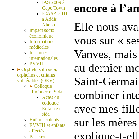
IAS 2009 à
encore à l’a
Cape Town
ICASA 2011
à Addis
Elle nous ava
Abeba
Impact socio-
économique
vous sur « ses
Informations
médicales
Vanves, mais 
Instances
internationales
PVVIH
au dernier mo
Orphelins du sida,
orphelins et enfants
Saint-Germain
vulnérables (OEV)
Colloque
combiner int
"Enfance et Sida"
Actes du
colloque
avec mes fille
Enfance et
sida
sur les mères 
Enfants soldats
EVVIH et enfants
affectés
explique-t-el
Par pays