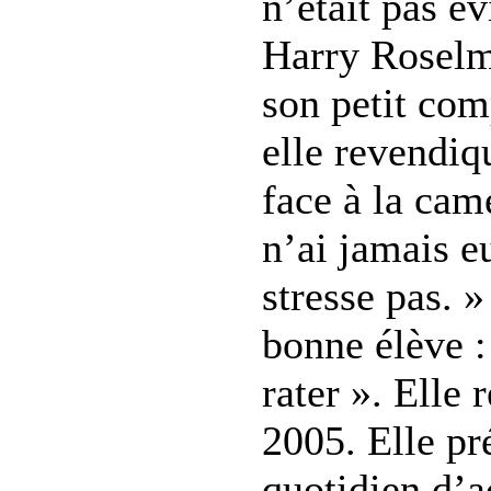
n’était pas év
Harry Rosel
son petit com
elle revendiq
face à la camé
n’ai jamais eu
stresse pas. 
bonne élève :
rater ». Elle 
2005. Elle p
quotidien d’a