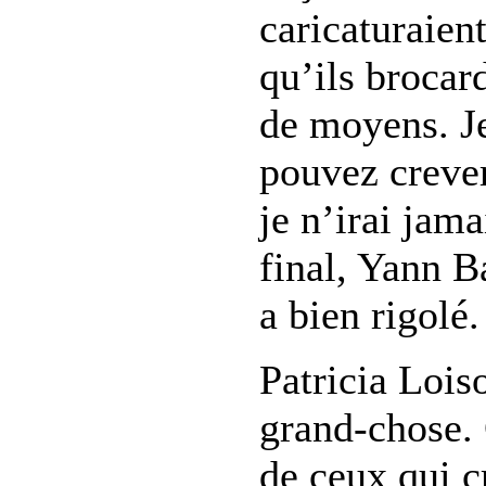
caricaturaien
qu’ils brocar
de moyens. Je
pouvez crever
je n’irai jam
final, Yann B
a bien rigolé.
Patricia Lois
grand-chose. 
de ceux qui c