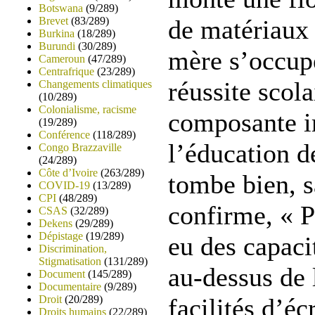
Botswana
(9/289)
Brevet
(83/289)
de matériaux 
Burkina
(18/289)
Burundi
(30/289)
mère s’occup
Cameroun
(47/289)
Centrafrique
(23/289)
réussite scola
Changements climatiques
(10/289)
Colonialisme, racisme
composante i
(19/289)
Conférence
(118/289)
l’éducation d
Congo Brazzaville
(24/289)
Côte d’Ivoire
(263/289)
tombe bien, s
COVID-19
(13/289)
CPI
(48/289)
confirme, « P
CSAS
(32/289)
Dekens
(29/289)
Dépistage
(19/289)
eu des capacit
Discrimination,
Stigmatisation
(131/289)
au-dessus de
Document
(145/289)
Documentaire
(9/289)
Droit
(20/289)
facilités d’éc
Droits humains
(22/289)