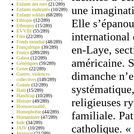
Enfants des rues
(21/289)
une imaginati
Enfants maltraités
(10/289)
Enfants soldats
(68/289)
Elle s’épanou
Ethiopie
(12/289)
Ethnopsy
(15/289)
EVVIH
(55/289)
international
Film
(22/289)
Fonds mondial
(48/289)
en-Laye, sect
Françafrique
(39/289)
France
(289/289)
Gabon
(12/289)
américaine. S
Génériques
(59/289)
Genre
(22/289)
dimanche n’e
Guerre, violences
collectives
(149/289)
Guinée
(12/289)
systématique,
Haïti
(15/289)
Handicap
(10/289)
religieuses r
Histoire
(49/289)
Homosexualité,
Homophobie
(44/289)
familiale. Pat
Humanitaire
(47/289)
Inde
(34/289)
catholique. «
JAIV
(10/289)
Jeunesse
(21/289)