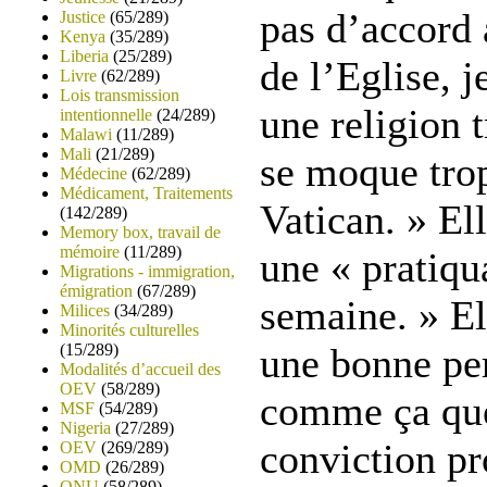
pas d’accord 
Justice
(65/289)
Kenya
(35/289)
Liberia
(25/289)
de l’Eglise, j
Livre
(62/289)
Lois transmission
une religion 
intentionnelle
(24/289)
Malawi
(11/289)
Mali
(21/289)
se moque tro
Médecine
(62/289)
Médicament, Traitements
Vatican. » El
(142/289)
Memory box, travail de
mémoire
(11/289)
une « pratiqua
Migrations - immigration,
émigration
(67/289)
semaine. » Ell
Milices
(34/289)
Minorités culturelles
(15/289)
une bonne pe
Modalités d’accueil des
OEV
(58/289)
comme ça que
MSF
(54/289)
Nigeria
(27/289)
conviction pr
OEV
(269/289)
OMD
(26/289)
ONU
(58/289)