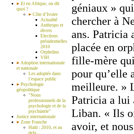
Et en Afrique, on dit
géniaux » qui
quoi ?
Côte d’Ivoire
chercher à Ne
Actualité
Anthropo et
divers
ans. Patricia 
Elections
présidentielles
placée en orp
2010
Orphelins
fille-mère qu
VIH
Adoption internationale
et nationale
pour qu’elle a
Les adoptés dans
l’espace public
meilleure. » L
Psychologie
géopolitique
"Nous
Patricia a lui
professionnels de la
psychologie et de la
Liban. « Ils 
psychiatrie"
Justice internationale
Zone Franche
avoir, et nou
Haïti : 2010, et au
dela...