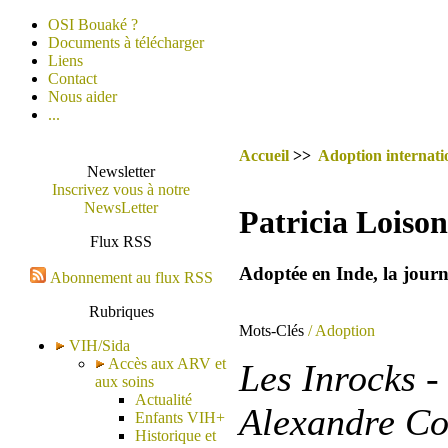
OSI Bouaké ?
Documents à télécharger
Liens
Contact
Nous aider
...
Accueil
>>
Adoption internatio
Newsletter
Inscrivez vous à notre
NewsLetter
Patricia Loison
Flux RSS
Adoptée en Inde, la journ
Abonnement au flux RSS
Rubriques
Mots-Clés
/ Adoption
VIH/Sida
Accès aux ARV et
Les Inrocks -
aux soins
Actualité
Alexandre Co
Enfants VIH+
Historique et