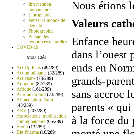
Nous étions le
Intervention
humanitaire
Librophagie
Valeurs cath
Penser le monde de
demain
Photographie
Pillage des
Enfance heure
ressources naturelles
COVID-19
dans l’ouest 
Mots-Clés
ends en Norm
Act Up Paris
(49/289)
Action militante
(32/289)
grands-parent
Activisme
(73/289)
Adoption
(82/289)
Afrique
(161/289)
sans accroc l
Afrique du Sud
(73/289)
Alimentation, Faim
parents « qui
(48/289)
ARV
(203/289)
Associations, mobilisation
à la force du
communautaire
(65/289)
Bénin
(13/289)
monté une flo
Big Pharma
(16/289)