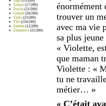
Togo
(15/289)
énormément d
Torture
(17/289)
Travail
(21/289)
Unitaid
(26/289)
trouver un me
Vidéo
(23/289)
VIH
(154/289)
avec ma vie p
Zambie
(12/289)
Zimbabwe
(21/289)
sa plus jeune 
« Violette, es
que maman tra
Violette : « 
tu ne travaill
métier… »
« C’était av