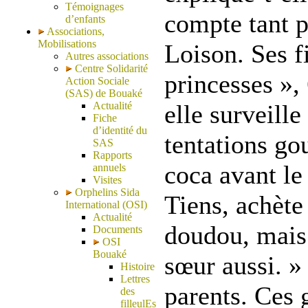
Témoignages
compte tant p
d’enfants
Associations,
Mobilisations
Loison. Ses fi
Autres associations
Centre Solidarité
princesses », 
Action Sociale
(SAS) de Bouaké
Actualité
elle surveille
Fiche
d’identité du
tentations go
SAS
Rapports
coca avant le
annuels
Visites
Orphelins Sida
Tiens, achèt
International (OSI)
Actualité
doudou, mais 
Documents
OSI
Bouaké
sœur aussi. » 
Histoire
Lettres
parents. Ces
des
filleulEs