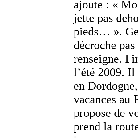
ajoute : « Mo
jette pas deh
pieds… ». Ge
décroche pas t
renseigne. Fin
l’été 2009. I
en Dordogne, 
vacances au P
propose de ve
prend la route