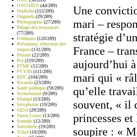
ONUSIDA
(44/289)
Une convictio
Orphelin
(112/289)
Ouganda
(29/289)
mari – respon
Photographie
(27/289)
Pillage des ressources
(77/289)
stratégie d’un
Politiques
(120/289)
Prévention, réduction des
France – tran
risques
(131/289)
Prisons
(22/289)
Psy
(119/289)
aujourd’hui à 
PTME
(12/289)
PVVIH
(111/289)
mari qui « râl
RDC
(104/289)
Rwanda
(23/289)
qu’elle travai
Santé publique
(59/289)
Scolarisation
(9/289)
Sénégal
(13/289)
souvent, « il 
Sérophobie
(19/289)
SIDA
(29/289)
princesses et 
Sierra Leone
(13/289)
Somalie
(12/289)
Sorcellerie
(19/289)
soupire : « M
Tchad
(10/289)